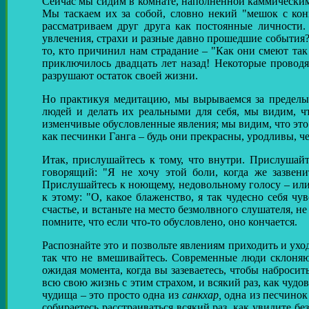
Сейчас мы сидим в комнате, наполненной каммическим
Мы таскаем их за собой, словно некий "мешок с ко
рассматриваем друг друга как постоянные личности.
увлечения, страхи и разные давно прошедшие события?
то, кто причинил нам страдание – "Как они смеют так 
приключилось двадцать лет назад! Некоторые проводя
разрушают остаток своей жизни.
Но практикуя медитацию, мы вырываемся за пределы
людей и делать их реальными для себя, мы видим, чт
изменчивые обусловленные явления; мы видим, что эт
как песчинки Ганга – будь они прекрасны, уродливы, ч
Итак, прислушайтесь к тому, что внутри. Прислушайте
говорящий: "Я не хочу этой боли, когда же зазвени
Прислушайтесь к ноющему, недовольному голосу – или,
к этому: "О, какое блаженство, я так чудесно себя ч
счастье, и встаньте на место безмолвного слушателя, 
помните, что если что-то обусловлено, оно кончается.
Распознайте это и позвольте явлениям приходить и ух
так что не вмешивайтесь. Современные люди склоняют
ожидая момента, когда вы зазеваетесь, чтобы набросит
всю свою жизнь с этим страхом, и всякий раз, как чудо
чудища – это просто одна из
санкхар,
одна из песчинок 
собираетесь расстраиваться всякий раз, как увидите бе