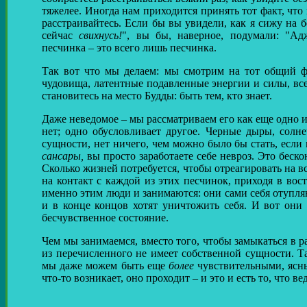
тяжелее. Иногда нам приходится принять тот факт, чт
расстраивайтесь. Если бы вы увидели, как я сижу на 
сейчас
свихнусь!
", вы бы, наверное, подумали: "А
песчинка – это всего лишь песчинка.
Так вот что мы делаем: мы смотрим на тот общий фа
чудовища, латентные подавленные энергии и силы, вс
становитесь на место Будды: быть тем, кто знает.
Даже неведомое – мы рассматриваем его как еще одно и
нет; одно обусловливает другое. Черные дыры, солне
сущности, нет ничего, чем можно было бы стать, если в
сансары,
вы просто заработаете себе невроз. Это беско
Сколько жизней потребуется, чтобы отреагировать на 
на контакт с каждой из этих песчинок, приходя в вос
именно этим люди и занимаются: они сами себя отупл
и в конце концов хотят уничтожить себя. И вот они 
бесчувственное состояние.
Чем мы занимаемся, вместо того, чтобы замыкаться в ра
из перечисленного не имеет собственной сущности. Т
мы даже можем быть еще
более
чувствительными, ясны
что-то возникает, оно проходит – и это и есть то, что в