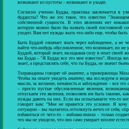
возникают из пустоты – возникают и уходят.
Согласно учению Будды, практика заключается в уз
буддисты? Что же это такое, что известно "Знающе
собственной сущности. В этих явлениях нет никаког
которую можно было бы назвать своей постоянной соб
уходит. Вам нет нужды знать что-либо еще, чтобы быть
Быть Буддой означает знать через наблюдение, а не 
найти что-нибудь обусловленное, что возникает, но не 
Буддой, который знает, вкладывая силу в опыт своей жи
вы Будда – "Я Будда; все это мне известно". Иногда ж
знает, а представлять себе, что ты Будда, не значит
быт
Тхеравадины говорят об
анатте,
а приверженцы Мах
Чтобы на опыте увидеть
анатту,
мы исследуем и видим
мысли, за желание, ненависть и заблуждение – все это
– просто пустые обусловленные явления, возникающ
отпускаем эти явления, позволяем им быть такими, как
нужды давить на них. Если вы испытываете что-то не
говорит вам: "Мне не нравится это условие. Я хочу 
ситуацию – вы пытаетесь оттолкнуть нечто от себя, спр
избавиться от чего-то –
вибхава-танха
– только создае
что мы не увидели, что оно само умирает вполне естест