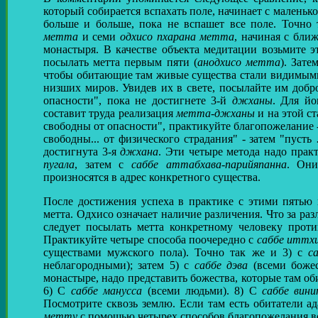
который собирается вспахать поле, начинает с маленько
больше и больше, пока не вспашет все поле. Точно 
метта
и семи
одхисо пхарана метта
, начиная с бли
монастыря. В качестве объекта медитации возьмите э
посылать метта первым пяти (
анодхисо метта
). Зате
чтобы обитающие там живые существа стали видимыми.
низших миров. Увидев их в свете, посылайте им добр
опасности", пока не достигнете 3-й
джханы
. Для йо
составит труда реализация
метта-джханы
и на этой с
свободны от опасности", практикуйте благопожелание - 
свободны... от физического страдания" - затем "пусть
достигнута 3-я
джхана
. Эти четыре метода надо прак
пугала
, затем с
саббе аттабхава-парийяпанна
. Он
произносятся в адрес конкретного существа.
После достижения успеха в практике с этими пятью 
метта. Одхисо означает наличие различения. Что за ра
следует посылать метта конкретному человеку про
Практикуйте четыре способа поочередно с
саббе иттх
существами мужского пола). Точно так же и 3) с
с
неблагородными); затем 5) с
саббе дэва
(всеми божес
монастыре, надо представить божества, которые там об
6) С
саббе манусса
(всеми людьми). 8) С
саббе вин
Посмотрите сквозь землю. Если там есть обитатели а
метту
с помощью четырех способов благопожелания в