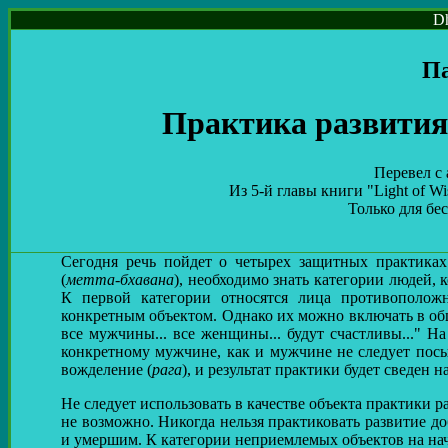
Dh
Па
Практика развития
Перевeл с
Из 5-й главы книги "Light of Wi
Только для бе
Сегодня речь пойдет о четырех защитных практиках 
(
метта-бхавана
), необходимо знать категории людей, 
К первой категории относятся лица противоположн
конкретным объектом. Однако их можно включать в общ
все мужчины... все женщины... будут счастливы..." 
конкретному мужчине, как и мужчине не следует пос
вожделение (
рага
), и результат практики будет сведен на
Не следует использовать в качестве объекта практики 
не возможно. Никогда нельзя практиковать развитие 
и умершим. К категории неприемлемых объектов на нач