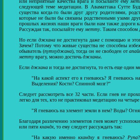
или неприятные качества врага и посылайте ему
мет
следующей теме медитации. В Аваматтака Сутте Буд
существа когда-то были друг другу родителями, родс
которые не были бы связаны родственными узами друг 
прошлых жизнях наши враги были нам также дороги ка
Рассуждая так, посылайте ему
метту
. Таким способом 
Но если
джхана
не достигнута даже с помощью и этого
Зачем? Потому что живые существа не способны избеж
обыватель (
путхуджана
), тогда он не свободен от
апай
метту
врагу, можно достичь
джханы
.
Если
джхана
и тогда не достигнута, то есть еще один м
"На какой аспект его я гневаюсь? Я гневаюсь на
Выделения? Кости? Спинной мозг?"
Следует рассмотреть все 32 части. Если гнев не прохо
легко для тех, кто не практиковал медитацию на четыре
"Я гневаюсь на элемент земли в нем? Воды? Огня
Благодаря различению элементов гнев может успопоки
или пяти
кхандх
, то ему следует рассуждать так:
"На какую именно
кхандху
я гневаюсь?
Рупа