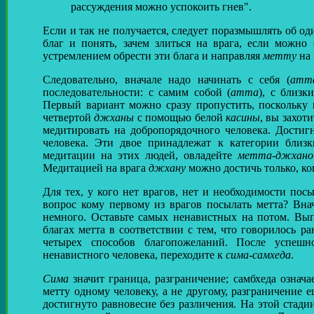
рассуждения можно успокоить гнев".
Если и так не получается, следует поразмышлять об о
благ и понять, зачем злиться на врага, если можно 
устремлением обрести эти блага и направляя
метту
на 
Следовательно, вначале надо начинать с себя (
атт
последовательности: с самим собой (
атта
), с близк
Первый вариант можно сразу пропустить, поскольку
четвертой
джханы
с помощью белой
касины
, вы захот
медитировать на добропорядочного человека. Достигн
человека. Эти двое принадлежат к категории близ
медитации на этих людей, овладейте
метта-джхано
Медитацией на врага
джхану
можно достичь только, ко
Для тех, у кого нет врагов, нет и необходимости пос
вопрос кому первому из врагов посылать метта? Внач
немного. Оставьте самых ненавистных на потом. Вып
благах метта в соответствии с тем, что говорилось р
четырех способов благопожеланий. После успеш
ненавистного человека, переходите к
cима-самхеда
.
Сима
значит граница, разграничение; самбхеда означа
метту одному человеку, а не другому, разграничение е
достигнуто равновесие без различения. На этой стади