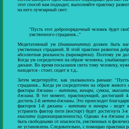
этот способ вам подходит, выполняйте практику разв
на него лучезарный свет:
"Пусть этот добропорядочный человек будет своб
умственного страдания..."
Медитативный ум (
бхаваначитта
) должен быть нап
умственных страданий. В этой практике развития добро
абсолютная реальность (
парамартха
). Поэтому ум до
Когда ум сосредоточен на образе человека, улыбающег
джхане. Во время посылания света тому человеку, ну
находится - стоит, сидит и т.д..
Затем медитируйте, как указывалось раньше: "Пуст
страдания... Когда ум сосредоточен на образе живого
факторы
джханы
–
виттака, вичара, суккха, экаггат
джхана
. В тот момент, практикующий, достигший 
достичь 2-й
метта-джханы
. Это происходит благода
факторов 1-й джханы -
виттаки
и
вичары
- ведет 
устранить фактор пити (восторг) будет достигнута 3-я
екаггата
(однонаправленность). Однако 4-я
джхана
по
быть свободными от опасности, умственных и физическ
не установлена. Следовательно, с помощью практики 