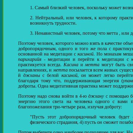
1. Самый близкий человек, поскольку может возн
2. Нейтральный, или человек, к которому практ
возникнуть трудности.
3. Ненавистный человек, потому что метта , или д
Поэтому человек, которого можно взять в качестве объ
добропорядочным, одного и того же пола с практик
основанной на медитации с
касиной
. Но монахам мешал
парихарийя
- медитации и перейти к медитации с
практикуется всегда.
Касина
и
метта
могут быть свя
направлениях, и
метта
посылается всем живых существ
й
джханы
с белой
касиной
, он может легко перей
благодаря тому что, поддерживающая энергия (
упан
доброты. Одна медитативная практика может поддержи
Поэтому надо снова войти в 4-ю
джхану
с помощью 
энергию этого света на человека одного с вами п
благопожелания три-четыре раза, излучая доброту:
"Пусть этот добропорядочный человек будет с
физического страдания, 4) пусть он сможет позабо
Потом выберите одно наиболее подходящее для вас. На 