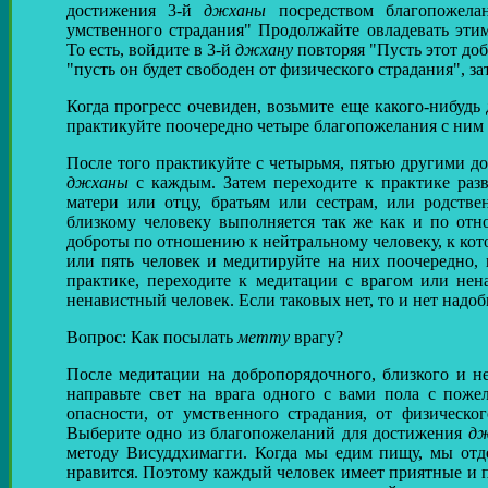
достижения 3-й
джханы
посредством благопожелан
умственного страдания" Продолжайте овладевать эти
То есть, войдите в 3-й
джхану
повторяя "Пусть этот доб
"пусть он будет свободен от физического страдания", за
Когда прогресс очевиден, возьмите еще какого-нибудь
практикуйте поочередно четыре благопожелания с ним ,
После того практикуйте с четырьмя, пятью другими д
джханы
с каждым. Затем переходите к практике раз
матери или отцу, братьям или сестрам, или родств
близкому человеку выполняется так же как и по отн
доброты по отношению к нейтральному человеку, к ко
или пять человек и медитируйте на них поочередно, 
практике, переходите к медитации с врагом или нена
ненавистный человек. Если таковых нет, то и нет надо
Вопрос: Как посылать
метту
врагу?
После медитации на добропорядочного, близкого и не
направьте свет на врага одного с вами пола с поже
опасности, от умственного страдания, от физическог
Выберите одно из благопожеланий для достижения
д
методу Висуддхимагги. Когда мы едим пищу, мы отде
нравится. Поэтому каждый человек имеет приятные и 