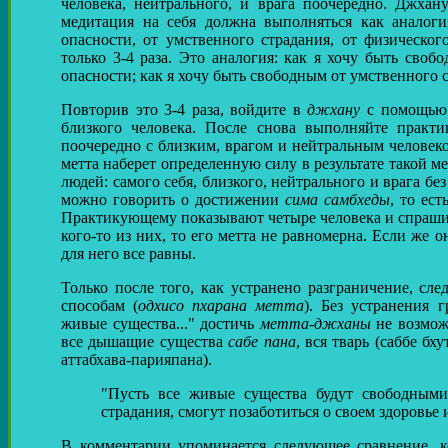
человека, нейтрального, и врага поочередно. Джхан
медитация на себя должна выполняться как аналоги
опасности, от умственного страдания, от физическог
только 3-4 раза. Это аналогия: как я хочу быть сво
опасности; как я хочу быть свободным от умственного ст
Повторив это 3-4 раза, войдите в
джхану
с помощью 
близкого человека. После снова выполняйте практ
поочередно с близким, врагом и нейтральным человеко
метта наберет определенную силу в результате такой 
людей: самого себя, близкого, нейтрального и врага бе
можно говорить о достижении
сима самбхеды
, то ес
Практикующему показывают четыре человека и спрашива
кого-то из них, то его метта не равномерна. Если же о
для него все равны.
Только после того, как устранено разграничение, сле
способам (
одхисо пхарана метта
). Без устранения
живые существа..." достичь
метта-джханы
не возмож
все дышащие существа
сабе пана
, вся тварь (саббе бх
аттабхава-парияпана).
"Пусть все живые существа будут свободными 
страдания, смогут позаботиться о своем здоровье и
В комментарии упоминается следующее сравнение, ко