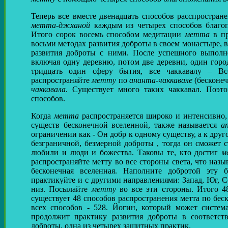
Теперь все вместе двенадцать способов расспростран
метта-джханой
каждым из четырех способов благоп
Итого сорок восемь способом медитации
метта
в пр
восьми методах развития доброты в своем монастыре, 
развития доброты с ними. После успешного выполне
включая одну деревню, потом две деревни, один город,
тридцать один сферу бытия, все чаккавалу – Вс
распространяйте
метту
по
ананта-чаккавале
(бесконеч
чаккавала
. Существует много таких чаккавал. Поэт
способов.
Когда
метта
распространяется широко и интенсивно,
существ бесконечной вселенной, также называется
а
ограничении как - Он добр к одному существу, а к др
безграничной, безмерной доброты , тогда он сможет 
любили и люди и божества. Таковы те, кто достиг
м
распространяйте метту во все стороны света, что наз
бесконечная вселенная. Наполните добротой эту
практикуйте и с другими направлениями: Запад, Юг, С
низ. Посылайте
метту
во все эти стороны. Итого 4
существует 48 способов распространения метта по бес
всех способов - 528. Йогин, который может система
продолжит практику развития доброты в соответс
доброты, одна из четырех защитных практик.