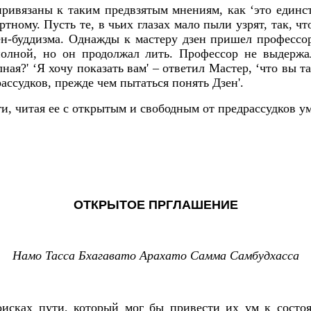
 привязаны к таким предвзятым мнениям, как ‘это единс
тному. Пусть те, в чьих глазах мало пыли узрят, так, ч
н-буддизма. Однажды к мастеру дзен пришел профессо
олной, но он продолжал лить. Профессор не выдержа
ная?' ‘Я хочу показать вам' – ответил Мастер, ‘что вы т
ассудков, прежде чем пытаться понять Дзен'.
и, читая ее с открытым и свободным от предрассудков у
ОТКРЫТОЕ ПРГЛАШЕНИЕ
Намо Тасса Бхагавато Арахато Самма Самбудхасса
исках пути, который мог бы привести их ум к состо