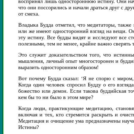
воспринял лишь одностороннюю истину. Они нача
что они поссорились и начали драться друг с др
от смеха.
Владыка Будда отметил, что медитаторы, также 
или же имеют односторонний взгляд на вещи. О
эту истину. Все будды видят и исследуют все 
полезными, тем не менее, крайне важно сверять 
Это служит доказательством того, что истинн
мышления, личный опыт многосторонен и буддий
выразить односторонним образом!
Вот почему Будда сказал: ‘Я не спорю с миром
Когда один человек спросил Будду о его взгляда
божество или демон. Если такова буддийская т
кем бы то ни было в этом мире?
Когда люди, практикующие медитацию, становят
включая и тех, кто стремится раскрыть и очис
Медитация и очищение ума предназначены научит
Истины?