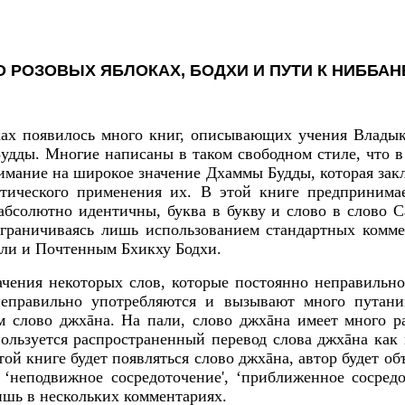
О РОЗОВЫХ ЯБЛОКАХ, БОДХИ И ПУТИ К НИББАН
ках появилось много книг, описывающих учения Влады
Будды. Многие написаны в таком свободном стиле, что в
нимание на широкое значение Дхаммы Будды, которая зак
тического применения их. В этой книге предпринима
 абсолютно идентичны, буква в букву и слово в слово 
граничиваясь лишь использованием стандартных комме
ли и Почтенным Бхикху Бодхи.
ачения некоторых слов, которые постоянно неправильн
неправильно употребляются и вызывают много путан
м слово джхāна. На пали, слово джхāна имеет много р
ользуется распространенный перевод слова джхāна как 
той книге будет появляться слово джхāна, автор будет об
 ‘неподвижное сосредоточение', ‘приближенное сосредо
ишь в нескольких комментариях.