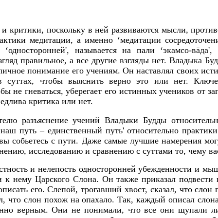
 и критики, поскольку в ней развиваются мысли, проти
ктики медитации, а именно ‘медитации сосредоточения
я ‘односторонней', называется на пали ‘экамсо-вāда
згляд правильное, а все другие взгляды нет. Владыка Бу
отличное понимание его учениям. Он наставлял своих ист
в суттах, чтобы выяснить верно это или нет. Ключе
бы не гневаться, уберегает его истинных учеников от за
ведлива критика или нет.
ателю разъяснение учений Владыки Будды относительн
наш путь – единственный путь' относительно практики 
о вы собьетесь с пути. Даже самые лучшие намерения мо
нению, исследованию и сравнению с суттами то, чему вас
стность и нелепость односторонней убежденности и мы
ти к нему Царского Слона. Он также приказал подвести 
писать его. Слепой, трогавший хвост, сказал, что слон 
ал, что слон похож на опахало. Так, каждый описал слон
енно верным. Они не понимали, что все они щупали л