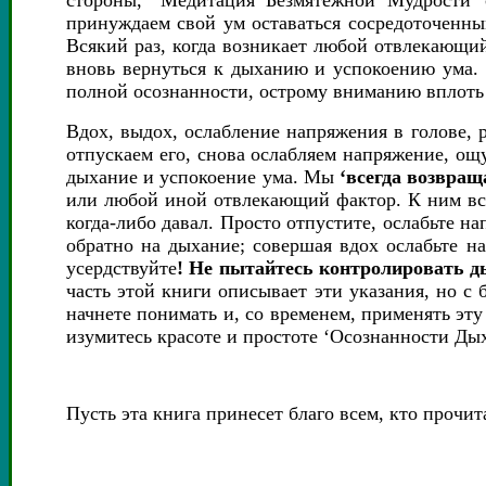
стороны, ‘Медитация Безмятежной Мудрости'
принуждаем свой ум оставаться сосредоточенным
Всякий раз, когда возникает любой отвлекающий
вновь вернуться к дыханию и успокоению ума. 
полной осознанности, острому вниманию вплоть
Вдох, выдох, ослабление напряжения в голове, 
отпускаем его, снова ослабляем напряжение, о
дыхание и успокоение ума. Мы
‘
всегда возвращ
или любой иной отвлекающий фактор. К ним все
когда-либо давал. Просто отпустите, ослабьте н
обратно на дыхание; совершая вдох ослабьте н
усердствуйте
!
Не пытайтесь контролировать д
часть этой книги описывает эти указания, но с 
начнете понимать и, со временем, применять эту
изумитесь красоте и простоте ‘Осознанности Дых
Пусть эта книга принесет благо всем, кто прочит