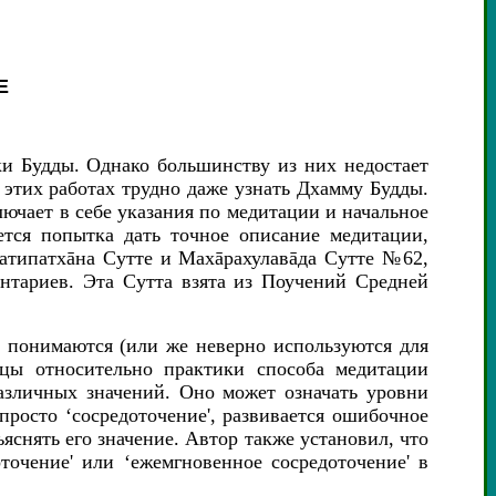
Е
ки Будды. Однако большинству из них недостает
 этих работах трудно даже узнать Дхамму Будды.
лючает в себе указания по медитации
и начальное
ется попытка дать точное описание медитации,
Сатипатхāна Сутте и Махāрахулавāда Сутте №62,
нтариев. Эта Сутта взята из Поучений Средней
о понимаются (или же неверно используются для
ицы относительно практики способа медитации
азличных значений. Оно может означать уровни
просто ‘сосредоточение', развивается ошибочное
ъяснять его значение. Автор также установил, что
точение' или ‘ежемгновенное сосредоточение' в