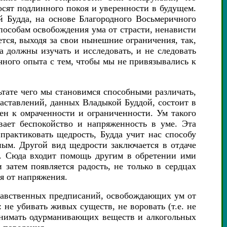
осят подлинного покоя и уверенности в будущем.
й Будда, на основе Благородного Восьмеричного
особам освобождения ума от страсти, ненависти
ется, выходя за свои нынешние ограничения, так,
 должны изучать и исследовать, и не следовать
ного опыта с тем, чтобы мы не привязывались к
ьтате чего мы становимся способными различать,
наставлений, данных Владыкой Буддой, состоит в
ен к омраченности и ограниченности. Ум такого
вает беспокойство и напряженность в уме. Эта
практиковать щедрость, Будда учит нас способу
ным. Другой вид щедрости заключается в отдаче
и. Сюда входит помощь другим в обретении ими
 затем появляется радость, не только в сердцах
я от напряжения.
нравственных предписаний, освобождающих ум от
 не убивать живых существ, не воровать (т.е. не
принимать одурманивающих веществ и алкогольных