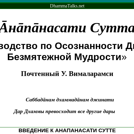
DhammaTalks.net
Āнāпāнасати Сутт
оводство по Осознанности 
Безмятежной Мудрости
»
Почтенный У. Вималарамси
Саббадāнам дхаммадāнам джинати
Дар Дхаммы превосходит все другие дары
ВВЕДЕНИЕ К АНАПАНАСАТИ СУТТЕ