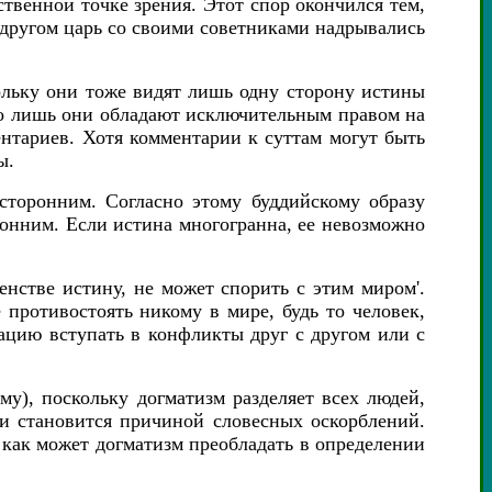
твенной точке зрения. Этот спор окончился тем,
с другом царь со своими советниками надрывались
кольку они тоже видят лишь одну сторону истины
то лишь они обладают исключительным правом на
нтариев. Хотя комментарии к суттам могут быть
ы.
сторонним. Согласно этому буддийскому образу
онним. Если истина многогранна, ее невозможно
нстве истину, не может спорить с этим миром'.
е противостоять никому в мире, будь то человек,
ацию вступать в конфликты друг с другом или с
у), поскольку догматизм разделяет всех людей,
 и становится причиной словесных оскорблений.
 как может догматизм преобладать в определении