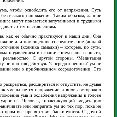
 поведения.
ума, чтобы освободить его от напряжения. Суть
 без всякого напряжения. Таким образом, данное
 книге могут показаться запутанными и трудными
едовать этим наставлениям.
ида, как ее обычно практикуют в наши дни. Она
вижное или поглощенное сосредоточение (аппанā
оточение (кханикā самāдхи) – которые, по сути,
рода подавлением и ограничением вашего опыта,
с реальностью. С другой стороны, ‘Медитация
му не противодействуя. ‘Сосредоточенный' ум не
чении или о приближенном сосредоточении. Это
о раскрыться, расшириться и отпустить, не думая
 как уменьшается напряжение и вновь осторожно
спокоения ума и ослабления напряжения в голове
удрости'. Человек, практикующий медитацию
аничивать или напрягать ум до тех пор, пока не
котором все препятствия блокируются. С другой