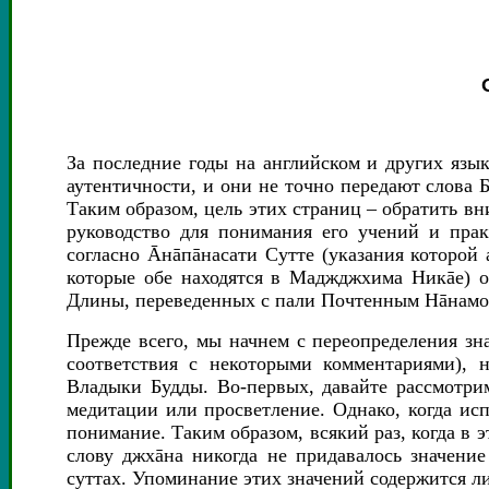
За последние годы на английском и других язы
аутентичности, и они не точно передают слова 
Таким образом, цель этих страниц – обратить в
руководство для понимания его учений и прак
согласно Āнāпāнасати Сутте (указания которой
которые обе находятся в Маджджхима Никāе) о
Длины, переведенных с пали Почтенным Нāнамо
Прежде всего, мы начнем с переопределения зн
соответствия с некоторыми комментариями), 
Владыки Будды. Во-первых, давайте рассмотри
медитации или просветление. Однако, когда исп
понимание. Таким образом, всякий раз, когда в э
слову джхāна никогда не придавалось значение
суттах. Упоминание этих значений содержится л