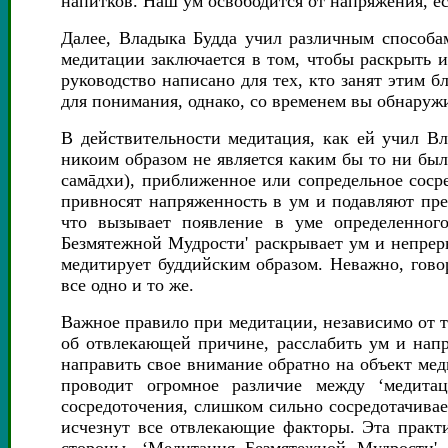
напитков. Наш ум освободится от напряжения, е
Далее, Владыка Будда учил различным способам
медитации заключается в том, чтобы раскрыть и
руководство написано для тех, кто занят этим 
для понимания, однако, со временем вы обнаруж
В действительности медитация, как ей учил Вл
никоим образом не является каким бы то ни бы
самāдхи), приближенное или сопредельное сосре
привносят напряженность в ум и подавляют пре
что вызывает появление в уме определенного
Безмятежной Мудрости' раскрывает ум и непреры
медитирует буддийским образом. Неважно, гов
все одно и то же.
Важное правило при медитации, независимо от то
об отвлекающей причине, расслабить ум и напр
направить свое внимание обратно на объект мед
проводит огромное различие между ‘медита
сосредоточения, слишком сильно сосредотачивае
исчезнут все отвлекающие факторы. Эта практи