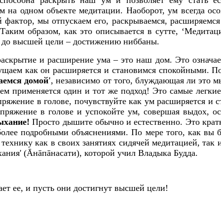
 способна раскрыть наш ум и позволяет ему стать е
 на одном объекте медитации. Наоборот, ум всегда осоз
 фактор, мы отпускаем его, раскрываемся, расширяемся
Таким образом, как это описывается в сутте, ‘Медитац
 до высшей цели – достижению ниббаны.
раскрытие и расширение ума – это наш дом. Это означает
щущаем как он расширяется и становимся спокойными. По
аемся домой'
,
независимо от того, блуждающая ли это 
м применяется один и тот же подход! Это самые легкие
апряжение в голове, почувствуйте как ум расширяется и
апряжение в голове и успокойте ум, совершая выдох, ос
ыхание!
Просто дышите обычно и естественно. Это крат
более подробными объяснениями. По мере того, как вы б
 технику как в своих занятиях сидячей медитацией, так 
ания' (Āнāпāнасати), которой учил Владыка Будда.
ает ее, и пусть они достигнут высшей цели!