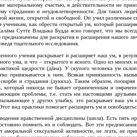
ие материальному счастью, в действительности не прин
му страданию и неудовлетворенности. Для таких люде
ной жизни, открытой и свободной. Он учил различным сп
им ученикам, как обрести открытый ум, который расширя
алāма Сутте Владыка Будда ясно говорит, что мы всегда
я предназначены для раскрытия и расширения нашего лич
оведя тщательного исследования.
енного учения раскрывает и расширяет наш ум, в резул
ного ума, и что – открытого и ясного. Одно из многих 
актикой щедрости (дāна). У скупого человека
ум склон
гко привязывается к ним. Всякая привязанность вызы
скорби и страдания (дуккха). Таким образом, поощряя 
а, который никогда не бывает ограниченным и омрачен
меющим проблемы, т.е. стать им настоящими друзьям
 вызывающее у других улыбку, это раскрывает ваш ум и
 Этот вид практики помогает расширить ум и освободитьс
людения нравственной дисциплины (шила). Есть пять 
остоянно помнить их и соблюдать. Вот эти предписания:
 от аморальной сексуальной активности, не лгать, не 