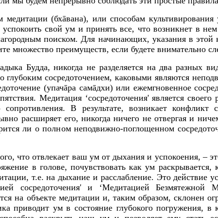
сли мы будем непрерывно соблюдать эти простые правила
 медитации (бхāвана), или способам культивирования 
 успокоить свой ум и принять все, что возникнет в нем
благородным поиском. Для начинающих, указания в этой
ите множество преимуществ, если будете внимательно сл
адыка Будда, никогда не разделяется на два разных в
ло глубоким сосредоточением, каковыми являются непод
доточение (упачāра самāдхи) или ежемгновенное сосред
пятствия. Медитация ‘сосредоточения' является своего 
 сопротивления. В результате, возникает конфликт 
вно расширяет его, никогда ничего не отвергая и ниче
орится ли о полном неподвижно-поглощенном сосредото
го, что отвлекает ваш ум от дыхания и успокоения, – эт
яжение в голове, почувствовать как ум раскрывается,
итации, т.е. на дыхание и расслабление. Это действие у
цией сосредоточения' и ‘Медитацией Безмятежной М
тся на объекте медитации и, таким образом, склонен огр
ка приводит ум в состояние глубокого погружения, в 