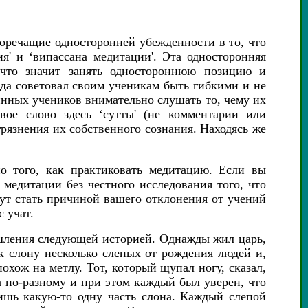
воречащие односторонней убежденности в то, что
' и ‘випассана медитации'. Эта односторонняя
', что значит занять одностороннюю позицию и
дда советовал своим ученикам быть гибкими и не
инных учеников внимательно слушать то, чему их
вое слово здесь ‘сутты' (не комментарии или
грязнения их собственного сознания. Находясь же
о того, как практиковать медитацию. Если вы
медитации без честного исследования того, что
гут стать причиной вашего отклонения от учений
 учат.
шления следующей историей. Однажды жил царь,
к слону несколько слепых от рождения людей и,
похож на метлу. Тот, который щупал ногу, сказал,
а по-разному и при этом каждый был уверен, что
ишь какую-то одну часть слона. Каждый слепой