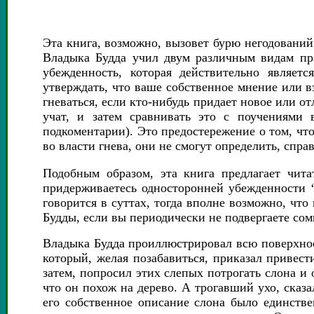
Эта книга, возможно, вызовет бурю негодований
Владыка Будда учил двум различным видам пра
убежденность, которая действительно являетс
утверждать, что ваше собственное мнение или в
гневаться, если кто-нибудь придает новое или 
учат, и затем сравнивать это с поучениями 
подкоментарии). Это предостережение о том, что
во власти гнева, они не смогут определить, спра
Подобным образом, эта книга предлагает чит
придерживаетесь односторонней убежденности ‘
говорится в суттах, тогда вполне возможно, чт
Будды, если вы периодически не подвергаете сом
Владыка Будда проиллюстрировал всю поверхно
который, желая позабавиться, приказал привес
затем, попросил этих слепых потрогать слона и о
что он похож на дерево. А трогавший ухо, сказ
его собственное описание слона было единств