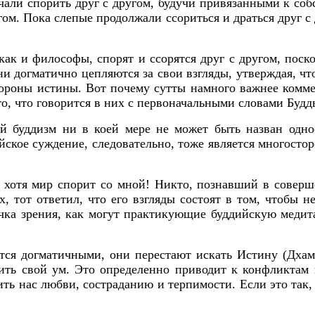
ли спорить друг с другом, будучи привязанными к собс
угом. Пока слепые продолжали ссориться и драться друг 
как и философы, спорят и ссорятся друг с другом, пос
ни догматично цепляются за свои взгляды, утверждая, ч
стороны истины. Вот почему сутты намного важнее комме
то, что говорится в них с первоначальными словами Будд
ый буддизм ни в коей мере не может быть назван одно
ское суждение, следовательно, тоже является многостор
, хотя мир спорит со мной! Никто, познавший в соверше
х, тот ответил, что его взгляды состоят в том, чтобы н
очка зрения, как могут практикующие буддийскую медит
ся догматичными, они перестают искать Истину (Дхамм
тить свой ум. Это определенно приводит к конфликтам
ь нас любви, состраданию и терпимости. Если это так,