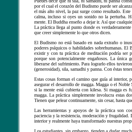
Puedes decir que ni sila, ni samadhi, ni panna cons
por el cual el corazón del Budismo puede ser alcanz
el más alto nivel, la paz surge como resultado. Este
calma, incluso si oyes un sonido no la perturba. 
mente. El Buddha enseño a dejar ir. Así que cualqui
La práctica llega al punto donde es verdaderamente
que creer simplemente lo que otros dicen.
El Budismo no está basado en nada extraño o inusu
poderes psíquicos o habilidades sobrehumanas. El 
existir y con tu práctica de meditación podría ser 
porque son potencialmente engañosos. La única ge
liberarse del sufrimiento. Para lograrlo ellos tuvier
(generosidad), sila, samadhi y panna. Con éstas tene
Estas cosas forman el camino que guía al interior, 
asegurar el desarrollo de magga. Magga o el Noble 
si la mente está cubierta con kilesa. Si magga es fue
magga. La práctica simplemente involucra estas dos
Tienen que pelear continuamente, sin cesar, hasta que
Las herramientas y apoyos de la práctica son co
paciencia y la resistencia, moderación y frugalidad.
interior y realmente haya transformado nuestras prop
Los estudiantes, sin embargo, tienden a dudar muc