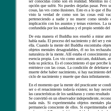
ser conocidas como son en realidad. Mientras no c
opción que sufrir. No puedes dejarlas pasar. Pero
cosas, las ves como ilusiones. Esto es a lo que el B
visto la verdad de como son las cosas está vac
perteneciendo a nadie y no muere como siendo de 
implicación con los asuntos y temas externos. La ra
confundida por los sankharas y el propio sentido del
De esta manera el Buddha nos enseñó a mirar atent
había nada. El proceso del nacimiento y del ser y e
ella. Cuando la mente del Buddha encontraba objetos
objetos mentales desagradables, él no los rechazab
naturaleza de la mente. Allí estaba el conocimiento 
esencia propia. Los vio como aniccam, dukkham, ana
toda su práctica. Es el conocimiento el que percibe 
entristece con las cosas. La condición de deleitarse 
muerte debe haber nacimiento, si hay nacimiento deb
ciclo de nacimiento y muerte que dura infinitamente.
En el momento que la mente del practicante se condi
ser o el renacimiento todavía existen; no hay nec
las características de los sankharas y como resultad
Se convirtió en un observador independiente, recono
nada más. Si experimentaba objetos mentales pla
permanecía consciente de ellos. Si experimentaba ob