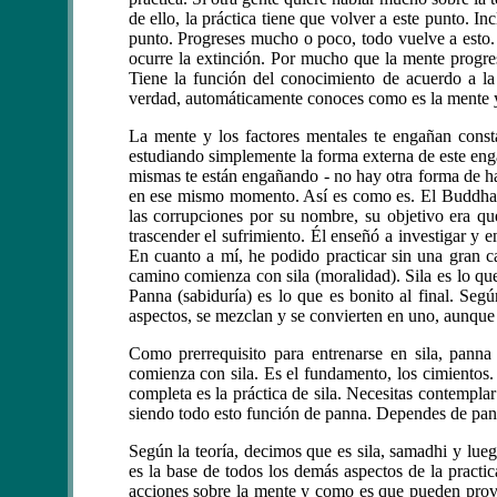
de ello, la práctica tiene que volver a este punto. In
punto. Progreses mucho o poco, todo vuelve a esto. 
ocurre la extinción. Por mucho que la mente progres
Tiene la función del conocimiento de acuerdo a l
verdad, automáticamente conoces como es la mente y 
La mente y los factores mentales te engañan constan
estudiando simplemente la forma externa de este eng
mismas te están engañando - no hay otra forma de ha
en ese mismo momento. Así es como es. El Buddha no
las corrupciones por su nombre, su objetivo era que
trascender el sufrimiento. Él enseñó a investigar y e
En cuanto a mí, he podido practicar sin una gran ca
camino comienza con sila (moralidad). Sila es lo qu
Panna (sabiduría) es lo que es bonito al final. Seg
aspectos, se mezclan y se convierten en uno, aunque 
Como prerrequisito para entrenarse en sila, panna
comienza con sila. Es el fundamento, los cimientos.
completa es la práctica de sila. Necesitas contemplar
siendo todo esto función de panna. Dependes de pann
Según la teoría, decimos que es sila, samadhi y lue
es la base de todos los demás aspectos de la practi
acciones sobre la mente y como es que pueden provoc