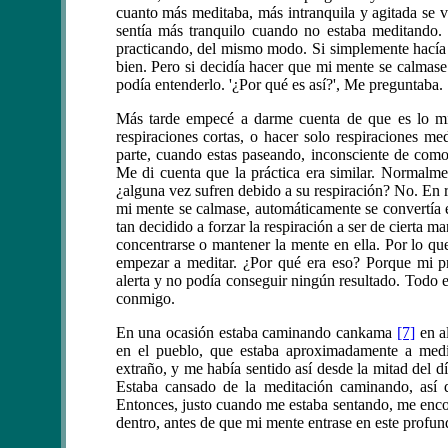
cuanto más meditaba, más intranquila y agitada se 
sentía más tranquilo cuando no estaba meditando. E
practicando, del mismo modo. Si simplemente hacía l
bien. Pero si decidía hacer que mi mente se calmase
podía entenderlo. '¿Por qué es así?', Me preguntaba.
Más tarde empecé a darme cuenta de que es lo mis
respiraciones cortas, o hacer solo respiraciones me
parte, cuando estas paseando, inconsciente de como 
Me di cuenta que la práctica era similar. Normalmen
¿alguna vez sufren debido a su respiración? No. En 
mi mente se calmase, automáticamente se convertía 
tan decidido a forzar la respiración a ser de cierta ma
concentrarse o mantener la mente en ella. Por lo qu
empezar a meditar. ¿Por qué era eso? Porque mi pr
alerta y no podía conseguir ningún resultado. Todo er
conmigo.
En una ocasión estaba caminando cankama
[7]
en a
en el pueblo, que estaba aproximadamente a medi
extraño, y me había sentido así desde la mitad del
Estaba cansado de la meditación caminando, así 
Entonces, justo cuando me estaba sentando, me encon
dentro, antes de que mi mente entrase en este profu