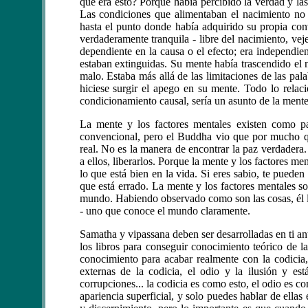
qué era esto? Porque había percibido la verdad y la
Las condiciones que alimentaban el nacimiento no 
hasta el punto donde había adquirido su propia con
verdaderamente tranquila - libre del nacimiento, vej
dependiente en la causa o el efecto; era independi
estaban extinguidas. Su mente había trascendido el n
malo. Estaba más allá de las limitaciones de las p
hiciese surgir el apego en su mente. Todo lo relac
condicionamiento causal, sería un asunto de la mente 
La mente y los factores mentales existen como par
convencional, pero el Buddha vio que por mucho qu
real. No es la manera de encontrar la paz verdadera
a ellos, liberarlos. Porque la mente y los factores m
lo que está bien en la vida. Si eres sabio, te pueden 
que está errado. La mente y los factores mentales 
mundo. Habiendo observado como son las cosas, él l
- uno que conoce el mundo claramente.
Samatha y vipassana deben ser desarrolladas en ti an
los libros para conseguir conocimiento teórico de l
conocimiento para acabar realmente con la codicia, 
externas de la codicia, el odio y la ilusión y está
corrupciones... la codicia es como esto, el odio es 
apariencia superficial, y solo puedes hablar de ella