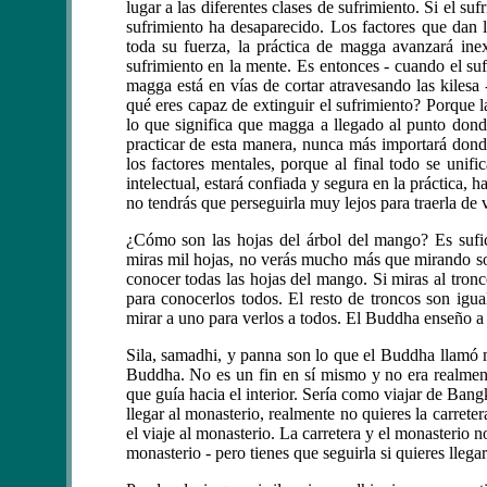
lugar a las diferentes clases de sufrimiento. Si el su
sufrimiento ha desaparecido. Los factores que dan
toda su fuerza, la práctica de magga avanzará ine
sufrimiento en la mente. Es entonces - cuando el suf
magga está en vías de cortar atravesando las kilesa
qué eres capaz de extinguir el sufrimiento? Porque l
lo que significa que magga a llegado al punto dond
practicar de esta manera, nunca más importará dond
los factores mentales, porque al final todo se unifi
intelectual, estará confiada y segura en la práctica, 
no tendrás que perseguirla muy lejos para traerla de 
¿Cómo son las hojas del árbol del mango? Es sufici
miras mil hojas, no verás mucho más que mirando s
conocer todas las hojas del mango. Si miras al tronc
para conocerlos todos. El resto de troncos son igual
mirar a uno para verlos a todos. El Buddha enseño a
Sila, samadhi, y panna son lo que el Buddha llamó 
Buddha. No es un fin en sí mismo y no era realment
que guía hacia el interior. Sería como viajar de Ba
llegar al monasterio, realmente no quieres la carretera
el viaje al monasterio. La carretera y el monasterio 
monasterio - pero tienes que seguirla si quieres llega