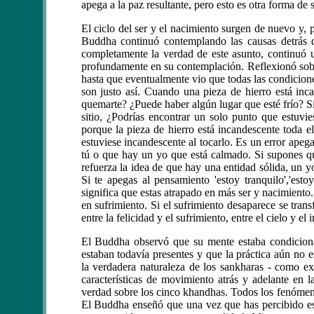
apega a la paz resultante, pero esto es otra forma de 
El ciclo del ser y el nacimiento surgen de nuevo y,
Buddha continuó contemplando las causas detrás 
completamente la verdad de este asunto, continuó 
profundamente en su contemplación. Reflexionó sobre
hasta que eventualmente vio que todas las condicion
son justo así. Cuando una pieza de hierro está inc
quemarte? ¿Puede haber algún lugar que esté frío? Si i
sitio, ¿Podrías encontrar un solo punto que estuvie
porque la pieza de hierro está incandescente toda e
estuviese incandescente al tocarlo. Es un error apeg
tú o que hay un yo que está calmado. Si supones qu
refuerza la idea de que hay una entidad sólida, un yo
Si te apegas al pensamiento 'estoy tranquilo','estoy 
significa que estas atrapado en más ser y nacimiento
en sufrimiento. Si el sufrimiento desaparece se tra
entre la felicidad y el sufrimiento, entre el cielo y el 
El Buddha observó que su mente estaba condiciona
estaban todavía presentes y que la práctica aún no 
la verdadera naturaleza de los sankharas - como ex
características de movimiento atrás y adelante en 
verdad sobre los cinco khandhas. Todos los fenómeno
El Buddha enseñó que una vez que has percibido esto