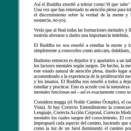
Así el Buddha enseñó a tolerar como:’él que sabe’
Una vez que has entrenado tu atención plena para tol
el discernimiento sobre la verdad de la mente y 
sustancia, no-yo).
Verás que al final todas las formaciones mentales y f
tontería aferrarse o darles una importancia indebida.
El Buddha no nos enseñó a estudiar la mente y los
simplemente a conocerlos como aniccam, dukkham, ana
Budismo entonces es dejarlos ir y apartarlos a un la
los factores mentales según surgen. De hecho, la me
este estado natural de atención plena, dando lugar 
acostumbrado a la experiencia de la proliferación m
y los insanos. El Buddha nos enseñó a todos a deja
estudiar y practicar. Esto es acorde con la naturaleza
mentales funcionan así – así es exactamente como s
Considera magga (el Noble Camino Óctuplo), el cu
Vista). Si hay Correcto Entendimiento la consecue
Lenguaje, Correcta Acción Corporal, Correcto Modo 
mentales los cuales surgen del conocimiento. El co
impregnará cada aspecto del camino, haciendo que s
como la luz de un farol iluminando el camino por 