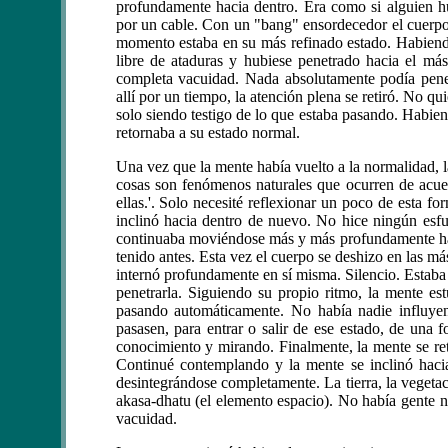
profundamente hacia dentro. Era como si alguien hu
por un cable. Con un "bang" ensordecedor el cuerpo 
momento estaba en su más refinado estado. Habiendo
libre de ataduras y hubiese penetrado hacia el más
completa vacuidad. Nada absolutamente podía penet
allí por un tiempo, la atención plena se retiró. No qu
solo siendo testigo de lo que estaba pasando. Habie
retornaba a su estado normal.
Una vez que la mente había vuelto a la normalidad, la
cosas son fenómenos naturales que ocurren de acue
ellas.'. Solo necesité reflexionar un poco de esta f
inclinó hacia dentro de nuevo. No hice ningún esfue
continuaba moviéndose más y más profundamente haci
tenido antes. Esta vez el cuerpo se deshizo en las más
internó profundamente en sí misma. Silencio. Estaba
penetrarla. Siguiendo su propio ritmo, la mente es
pasando automáticamente. No había nadie influyen
pasasen, para entrar o salir de ese estado, de un
conocimiento y mirando. Finalmente, la mente se ret
Continué contemplando y la mente se inclinó haci
desintegrándose completamente. La tierra, la vegeta
akasa-dhatu (el elemento espacio). No había gente 
vacuidad.