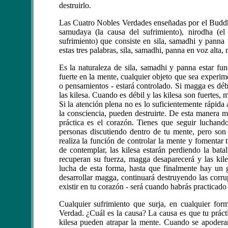
destruirlo.
Las Cuatro Nobles Verdades enseñadas por el Buddha
samudaya (la causa del sufrimiento), nirodha (el
sufrimiento) que consiste en sila, samadhi y pann
estas tres palabras, sila, samadhi, panna en voz alta
Es la naturaleza de sila, samadhi y panna estar f
fuerte en la mente, cualquier objeto que sea experime
o pensamientos - estará controlado. Si magga es débi
las kilesa. Cuando es débil y las kilesa son fuertes,
Si la atención plena no es lo suficientemente rápida
la consciencia, pueden destruirte. De esta manera m
práctica es el corazón. Tienes que seguir luchan
personas discutiendo dentro de tu mente, pero so
realiza la función de controlar la mente y fomenta
de contemplar, las kilesa estarán perdiendo la bata
recuperan su fuerza, magga desaparecerá y las kil
lucha de esta forma, hasta que finalmente hay un g
desarrollar magga, continuará destruyendo las corr
existir en tu corazón - será cuando habrás practicad
Cualquier sufrimiento que surja, en cualquier fo
Verdad. ¿Cuál es la causa? La causa es que tu práct
kilesa pueden atrapar la mente. Cuando se apodera