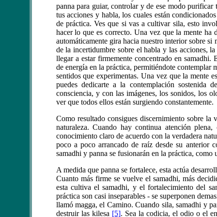
panna para guiar, controlar y de ese modo purificar t
tus acciones y habla, los cuales están condicionado
de práctica. Ves que si vas a cultivar sila, esto inv
hacer lo que es correcto. Una vez que la mente ha d
automáticamente gira hacia nuestro interior sobre si
de la incertidumbre sobre el habla y las acciones, l
llegar a estar firmemente concentrado en samadhi. 
de energía en la práctica, permitiéndote contemplar 
sentidos que experimentas. Una vez que la mente est
puedes dedicarte a la contemplación sostenida de
consciencia, y con las imágenes, los sonidos, los olo
ver que todos ellos están surgiendo constantemente.
Como resultado consigues discernimiento sobre la 
naturaleza. Cuando hay continua atención plena,
conocimiento claro de acuerdo con la verdadera natur
poco a poco arrancado de raíz desde su anterior c
samadhi y panna se fusionarán en la práctica, como 
A medida que panna se fortalece, esta actúa desarro
Cuanto más firme se vuelve el samadhi, más decidid
esta cultiva el samadhi, y el fortalecimiento del 
práctica son casi inseparables - se superponen dema
llamó magga, el Camino. Cuando sila, samadhi y pann
destruir las kilesa
[5]
. Sea la codicia, el odio o el 