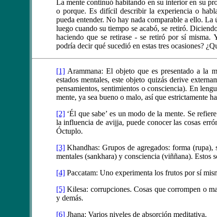
La mente continuó habitando en su interior en su pro
o porque. Es difícil describir la experiencia o hab
pueda entender. No hay nada comparable a ello. La 
luego cuando su tiempo se acabó, se retiró. Diciendo
haciendo que se retirase - se retiró por sí misma
podría decir qué sucedió en estas tres ocasiones? ¿Qu
[1]
Arammana: El objeto que es presentado a la me
estados mentales, este objeto quizás derive externa
pensamientos, sentimientos o consciencia). En lengu
mente, ya sea bueno o malo, así que estrictamente ha
[2]
‘Él que sabe’ es un modo de la mente. Se refiere a
la influencia de avijja, puede conocer las cosas er
Óctuplo.
[3]
Khandhas: Grupos de agregados: forma (rupa), s
mentales (sankhara) y consciencia (viññana). Estos 
[4]
Paccatam: Uno experimenta los frutos por sí mism
[5]
Kilesa: corrupciones. Cosas que corrompen o man
y demás.
[6]
Jhana: Varios niveles de absorción meditativa.