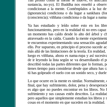
Tan pronto como la mente se mueve, es aniccam (
sustancia, no-yo). El Buddha nos enseñó a observ
condicionan a la mente. Contémplalos a la luz de
(ignorancia) condiciona o da lugar a sankhara (f
(consciencia); viññana condiciona o da lugar a nama 
Ya has estudiado y leído sobre esto en los lib
funcionamiento, pero en la realidad tú no eres capa
un momento has caído desde lo alto del árbol y ch
atravesado en la caída. Cuando la mente experime
te encuentras experimentando una sensación agradabl
ello. Por supuesto, en principio el proceso sucede ac
más allá de las limitaciones de la teoría. En realidad
luego es viññana, ahora es nama-rupa y así sucesiva
de ir leyendo la lista según se va desarrollando e
describió todas las partes diferentes que lo forman,
tienes tiempo para considerar desde que altura has
tú has golpeado el suelo con un sonido seco, y duele
Lo que ocurre en la mente es similar. Normalmente, c
final, que hay sufrimiento, dolor, pena y desespera
es algo que no puedes encontrar en los libros. No h
sufrimiento y sus causas estén descritos. La realida
pero aquellos que simplemente estudian los libros y 
cosas en el momento en que suceden en la realidad.