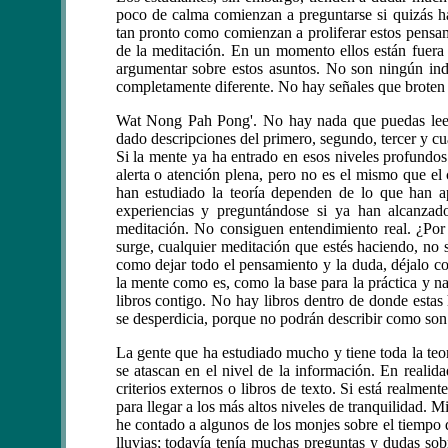
poco de calma comienzan a preguntarse si quizás h
tan pronto como comienzan a proliferar estos pensam
de la meditación. En un momento ellos están fuera
argumentar sobre estos asuntos. No son ningún ind
completamente diferente. No hay señales que broten 
Wat Nong Pah Pong'. No hay nada que puedas leer
dado descripciones del primero, segundo, tercer y cua
Si la mente ya ha entrado en esos niveles profundos
alerta o atención plena, pero no es el mismo que el 
han estudiado la teoría dependen de lo que han a
experiencias y preguntándose si ya han alcanzado
meditación. No consiguen entendimiento real. ¿Po
surge, cualquier meditación que estés haciendo, no s
como dejar todo el pensamiento y la duda, déjalo co
la mente como es, como la base para la práctica y n
libros contigo. No hay libros dentro de donde estas h
se desperdicia, porque no podrán describir como son 
La gente que ha estudiado mucho y tiene toda la teo
se atascan en el nivel de la información. En reali
criterios externos o libros de texto. Si está realm
para llegar a los más altos niveles de tranquilidad. M
he contado a algunos de los monjes sobre el tiempo 
lluvias; todavía tenía muchas preguntas y dudas so