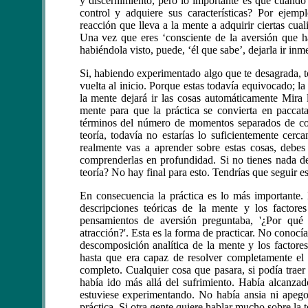
y discernimiento, pero lo importante es que cuando 
control y adquiere sus características? Por ejem
reacción que lleva a la mente a adquirir ciertas cua
Una vez que eres ‘consciente de la aversión que ha
habiéndola visto, puede, ‘él que sabe’, dejarla ir in
Si, habiendo experimentado algo que te desagrada, t
vuelta al inicio. Porque estas todavía equivocado; la
la mente dejará ir las cosas automáticamente Mira 
mente para que la práctica se convierta en pacca
términos del número de momentos separados de cons
teoría, todavía no estarías lo suficientemente ce
realmente vas a aprender sobre estas cosas, debes
comprenderlas en profundidad. Si no tienes nada de
teoría? No hay final para esto. Tendrías que seguir 
En consecuencia la práctica es lo más importante.
descripciones teóricas de la mente y los factore
pensamientos de aversión preguntaba, '¿Por qué 
atracción?'. Esta es la forma de practicar. No conocía
descomposición analítica de la mente y los factore
hasta que era capaz de resolver completamente el 
completo. Cualquier cosa que pasara, si podía traer
había ido más allá del sufrimiento. Había alcanza
estuviese experimentando. No había ansia ni apego.
práctica. Si otra gente quiere hablar mucho sobre la 