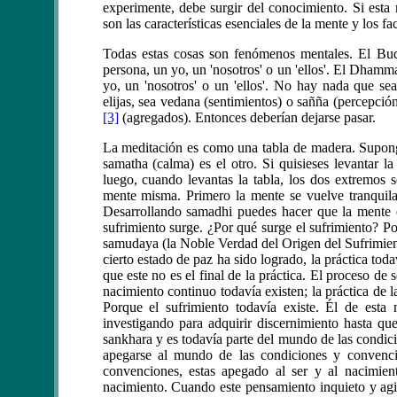
experimente, debe surgir del conocimiento. Si esta 
son las características esenciales de la mente y los fa
Todas estas cosas son fenómenos mentales. El Bud
persona, un yo, un 'nosotros' o un 'ellos'. El Dham
yo, un 'nosotros' o un 'ellos'. No hay nada que sea
elijas, sea vedana (sentimientos) o sañña (percepció
[3]
(agregados). Entonces deberían dejarse pasar.
La meditación es como una tabla de madera. Supong
samatha (calma) es el otro. Si quisieses levantar l
luego, cuando levantas la tabla, los dos extremos
mente misma. Primero la mente se vuelve tranquila
Desarrollando samadhi puedes hacer que la mente e
sufrimiento surge. ¿Por qué surge el sufrimiento? P
samudaya (la Noble Verdad del Origen del Sufrimient
cierto estado de paz ha sido logrado, la práctica to
que este no es el final de la práctica. El proceso de
nacimiento continuo todavía existen; la práctica de 
Porque el sufrimiento todavía existe. Él de est
investigando para adquirir discernimiento hasta q
sankhara y es todavía parte del mundo de las condic
apegarse al mundo de las condiciones y convenci
convenciones, estas apegado al ser y al nacimient
nacimiento. Cuando este pensamiento inquieto y agi