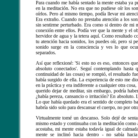
Para cuando me había sentado la mente estaba ya p
en la meditación. No era que no pudiese oír los son
oírlos. Pero al mismo tiempo, podía llevar mi atenc
Era extraño. Cuando no prestaba atención a los soni
sin sentirme perturbado. Era como si dentro de mi m
conexión entre ellos. Podía ver que la mente y el o
hervidor de agua y la tetera aquí. Como resultado c
tu atención hacia sonidos, los puedes oír, pero si 
sonido surge en la consciencia y ves lo que ocur
separados.
Así que reflexioné: 'Si esto no es eso, entonces q
absoluto conectados'. Seguí contemplando hasta q
continuidad de las cosas) se rompió, el resultado fu
había surgido de ella. La experiencia de esto me dio
en la práctica y era indiferente a cualquier otra cosa
querido dejar de meditar, sin embargo, podría haber
¿había pereza, cansancio o irritación? En absoluto.
Lo que había quedado era el sentido de completo bal
habría sido solo para descansar el cuerpo, no por otr
Virtualmente tomé un descanso. Solo dejé de sent
mismo estado y continuaba con la meditación como a
acostaba, mi mente estaba todavía igual de calmad
mente se inclinó hacia dentro - no sabía haci