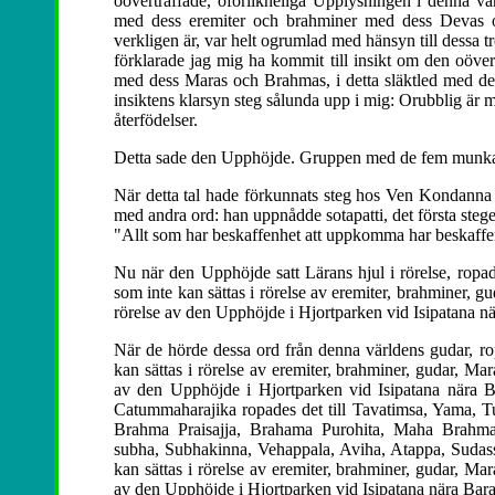
oöverträffade, oförlikneliga Upplysningen i denna v
med dess eremiter och brahminer med dess Devas o
verkligen är, var helt ogrumlad med hänsyn till dessa t
förklarade jag mig ha kommit till insikt om den oöver
med dess Maras och Brahmas, i detta släktled med d
insiktens klarsyn steg sålunda upp i mig: Orubblig är mit
återfödelser.
Detta sade den Upphöjde. Gruppen med de fem munkarn
När detta tal hade förkunnats steg hos Ven Kondanna
med andra ord: han uppnådde sotapatti, det första steget 
"Allt som har beskaffenhet att uppkomma har beskaffe
Nu när den Upphöjde satt Lärans hjul i rörelse, rop
som inte kan sättas i rörelse av eremiter, brahminer, g
rörelse av den Upphöjde i Hjortparken vid Isipatana nä
När de hörde dessa ord från denna världens gudar, ro
kan sättas i rörelse av eremiter, brahminer, gudar, Ma
av den Upphöjde i Hjortparken vid Isipatana nära B
Catummaharajika ropades det till Tavatimsa, Yama, Tus
Brahma Praisajja, Brahama Purohita, Maha Brahma
subha, Subhakinna, Vehappala, Aviha, Atappa, Sudassa
kan sättas i rörelse av eremiter, brahminer, gudar, Ma
av den Upphöjde i Hjortparken vid Isipatana nära Bara