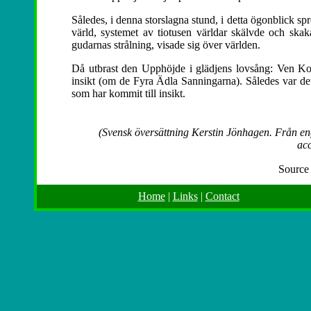
Således, i denna storslagna stund, i detta ögonblick spre
värld, systemet av tiotusen världar skälvde och skak
gudarnas strålning, visade sig över världen.
Då utbrast den Upphöjde i glädjens lovsång: Ven Kon
insikt (om de Fyra Ädla Sanningarna). Således var
som har kommit till insikt.
(Svensk översättning Kerstin Jönhagen. Från en
acc
Source
Home
|
Links
|
Contact