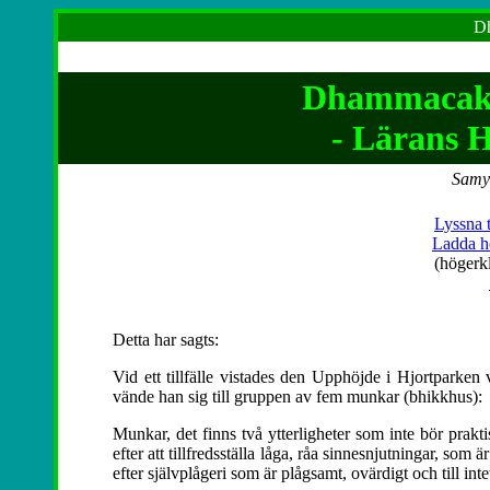
Dh
Dhammacakk
- Lärans Hj
Samyu
Lyssna t
Ladda h
(högerk
Detta har sagts:
Vid ett tillfälle vistades den Upphöjde i Hjortparken v
vände han sig till gruppen av fem munkar (bhikkhus):
Munkar, det finns två ytterligheter som inte bör prakt
efter att tillfredsställa låga, råa sinnesnjutningar, som ä
efter självplågeri som är plågsamt, ovärdigt och till int