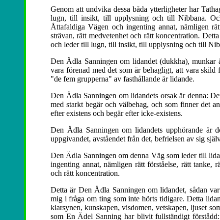
Genom att undvika dessa båda ytterligheter har Tathag
lugn, till insikt, till upplysning och till Nibbana
Åttafaldiga Vägen och ingenting annat, nämligen rätt fö
strävan, rätt medvetenhet och rätt koncentration. Det
och leder till lugn, till insikt, till upplysning och till N
Den Ädla Sanningen om lidandet (dukkha), munkar är 
vara förenad med det som är behagligt, att vara skild f
"de fem grupperna" av fasthållande är lidande.
Den Ädla Sanningen om lidandets orsak är denna: Det ä
med starkt begär och välbehag, och som finner det an
efter existens och begär efter icke-existens.
Den Ädla Sanningen om lidandets upphörande är den
uppgivandet, avståendet från det, befrielsen av sig själv
Den Ädla Sanningen om denna Väg som leder till lida
ingenting annat, nämligen rätt förståelse, rätt tanke, rä
och rätt koncentration.
Detta är Den Ädla Sanningen om lidandet, sådan var 
mig i fråga om ting som inte hörts tidigare. Detta lid
klarsynen, kunskapen, visdomen, vetskapen, ljuset som 
som En Ädel Sanning har blivit fullständigt förstådd