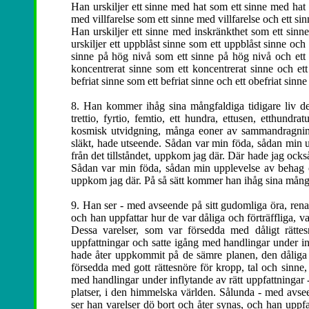
Han urskiljer ett sinne med hat som ett sinne med hat o
med villfarelse som ett sinne med villfarelse och ett sin
Han urskiljer ett sinne med inskränkthet som ett sinne 
urskiljer ett uppblåst sinne som ett uppblåst sinne och 
sinne på hög nivå som ett sinne på hög nivå och ett 
koncentrerat sinne som ett koncentrerat sinne och ett
befriat sinne som ett befriat sinne och ett obefriat sinn
8. Han kommer ihåg sina mångfaldiga tidigare liv det v
trettio, fyrtio, femtio, ett hundra, ettusen, etthu
kosmisk utvidgning, många eoner av sammandragning
släkt, hade utseende. Sådan var min föda, sådan min u
från det tillståndet, uppkom jag där. Där hade jag också
Sådan var min föda, sådan min upplevelse av behag och
uppkom jag där. På så sätt kommer han ihåg sina mångfa
9. Han ser - med avseende på sitt gudomliga öra, rena
och han uppfattar hur de var dåliga och förträffliga, v
Dessa varelser, som var försedda med dåligt rätte
uppfattningar och satte igång med handlingar under in
hade åter uppkommit på de sämre planen, den dåliga p
försedda med gott rättesnöre för kropp, tal och sinne
med handlingar under inflytande av rätt uppfattningar
platser, i den himmelska världen. Sålunda - med avsee
ser han varelser dö bort och åter synas, och han uppfat