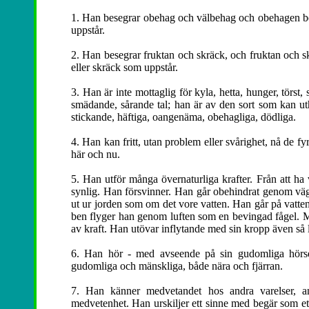
1. Han besegrar obehag och välbehag och obehagen be
uppstår.
2. Han besegrar fruktan och skräck, och fruktan och s
eller skräck som uppstår.
3. Han är inte mottaglig för kyla, hetta, hunger, törst
smädande, sårande tal; han är av den sort som kan uth
stickande, häftiga, oangenäma, obehagliga, dödliga.
4. Han kan fritt, utan problem eller svårighet, nå de f
här och nu.
5. Han utför många övernaturliga krafter. Från att ha 
synlig. Han försvinner. Han går obehindrat genom vä
ut ur jorden som om det vore vatten. Han går på vatte
ben flyger han genom luften som en bevingad fågel. M
av kraft. Han utövar inflytande med sin kropp även så 
6. Han hör - med avseende på sin gudomliga hörsel
gudomliga och mänskliga, både nära och fjärran.
7. Han känner medvetandet hos andra varelser, a
medvetenhet. Han urskiljer ett sinne med begär som et