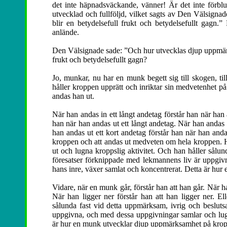
det inte häpnadsväckande, vänner! Är det inte förb
utvecklad och fullföljd, vilket sagts av Den Välsignad
blir en betydelsefull frukt och betydelsefullt gagn.
anlände.
Den Välsignade sade: ”Och hur utvecklas djup uppmärks
frukt och betydelsefullt gagn?
Jo, munkar, nu har en munk begett sig till skogen, till 
håller kroppen upprätt och inriktar sin medvetenhet p
andas han ut.
När han andas in ett långt andetag förstår han när han 
han när han andas ut ett långt andetag. När han andas i
han andas ut ett kort andetag förstår han när han and
kroppen och att andas ut medveten om hela kroppen. Han
ut och lugna kroppslig aktivitet. Och han håller sålu
föresatser förknippade med lekmannens liv är uppgiv
hans inre, växer samlat och koncentrerat. Detta är h
Vidare, när en munk går, förstår han att han går. När han 
När han ligger ner förstår han att han ligger ner. El
sålunda fast vid detta uppmärksam, ivrig och beslut
uppgivna, och med dessa uppgivningar samlar och lugna
är hur en munk utvecklar djup uppmärksamhet på kro