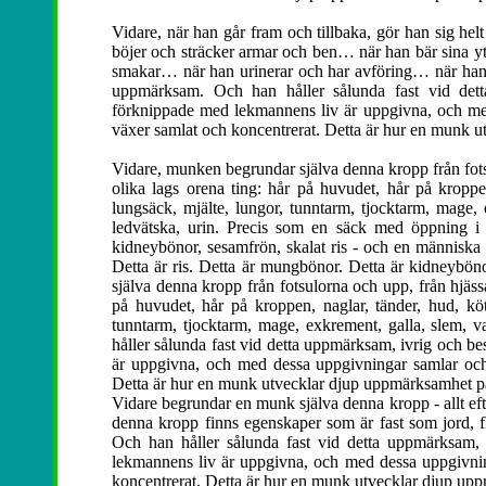
Vidare, när han går fram och tillbaka, gör han sig hel
böjer och sträcker armar och ben… när han bär sina ytt
smakar… när han urinerar och har avföring… när han går
uppmärksam. Och han håller sålunda fast vid dett
förknippade med lekmannens liv är uppgivna, och med
växer samlat och koncentrerat. Detta är hur en munk 
Vidare, munken begrundar själva denna kropp från fots
olika lags orena ting: hår på huvudet, hår på kroppen,
lungsäck, mjälte, lungor, tunntarm, tjocktarm, mage, exk
ledvätska, urin. Precis som en säck med öppning i 
kidneybönor, sesamfrön, skalat ris - och en människa 
Detta är ris. Detta är mungbönor. Detta är kidneyböno
själva denna kropp från fotsulorna och upp, från hjäss
på huvudet, hår på kroppen, naglar, tänder, hud, kött
tunntarm, tjocktarm, mage, exkrement, galla, slem, var,
håller sålunda fast vid detta uppmärksam, ivrig och b
är uppgivna, och med dessa uppgivningar samlar och 
Detta är hur en munk utvecklar djup uppmärksamhet p
Vidare begrundar en munk själva denna kropp - allt eft
denna kropp finns egenskaper som är fast som jord,
Och han håller sålunda fast vid detta uppmärksam, 
lekmannens liv är uppgivna, och med dessa uppgivning
koncentrerat. Detta är hur en munk utvecklar djup up