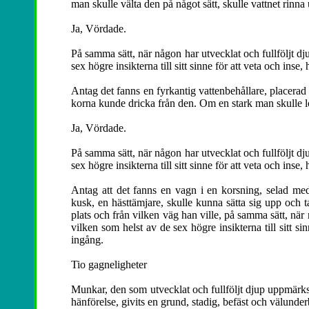
man skulle välta den på något sätt, skulle vattnet rinna 
Ja, Vördade.
På samma sätt, när någon har utvecklat och fullföljt 
sex högre insikterna till sitt sinne för att veta och ins
Antag det fanns en fyrkantig vattenbehållare, placerad 
korna kunde dricka från den. Om en stark man skulle lo
Ja, Vördade.
På samma sätt, när någon har utvecklat och fullföljt 
sex högre insikterna till sitt sinne för att veta och ins
Antag att det fanns en vagn i en korsning, selad med
kusk, en hästtämjare, skulle kunna sätta sig upp och 
plats och från vilken väg han ville, på samma sätt, n
vilken som helst av de sex högre insikterna till sitt s
ingång.
Tio gagneligheter
Munkar, den som utvecklat och fullföljt djup uppmärksam
hänförelse, givits en grund, stadig, befäst och välunde