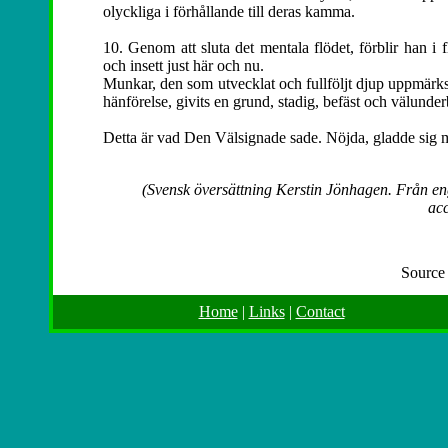
olyckliga i förhållande till deras kamma.
10. Genom att sluta det mentala flödet, förblir han i fl
och insett just här och nu.
Munkar, den som utvecklat och fullföljt djup uppmärksam
hänförelse, givits en grund, stadig, befäst och välunde
Detta är vad Den Välsignade sade. Nöjda, gladde sig 
(Svensk översättning Kerstin Jönhagen. Från en
acc
Source
Home
|
Links
|
Contact