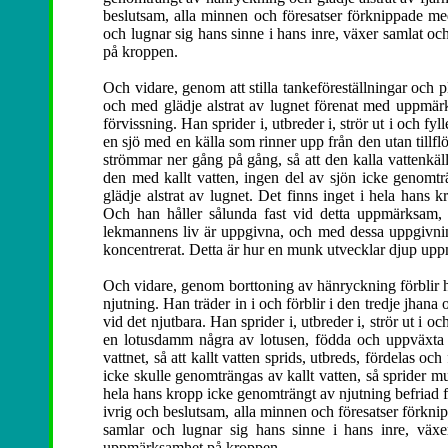
beslutsam, alla minnen och föresatser förknippade m
och lugnar sig hans sinne i hans inre, växer samlat o
på kroppen.
Och vidare, genom att stilla tankeföreställningar och p
och med glädje alstrat av lugnet förenat med uppmärks
förvissning. Han sprider i, utbreder i, strör ut i och f
en sjö med en källa som rinner upp från den utan tillflö
strömmar ner gång på gång, så att den kalla vattenkäll
den med kallt vatten, ingen del av sjön icke genomtr
glädje alstrat av lugnet. Det finns inget i hela hans
Och han håller sålunda fast vid detta uppmärksam, 
lekmannens liv är uppgivna, och med dessa uppgivning
koncentrerat. Detta är hur en munk utvecklar djup up
Och vidare, genom borttoning av hänryckning förblir
njutning. Han träder in i och förblir i den tredje jha
vid det njutbara. Han sprider i, utbreder i, strör ut i 
en lotusdamm några av lotusen, födda och uppväxta i
vattnet, så att kallt vatten sprids, utbreds, fördelas och
icke skulle genomträngas av kallt vatten, så sprider m
hela hans kropp icke genomträngt av njutning befriad 
ivrig och beslutsam, alla minnen och föresatser förk
samlar och lugnar sig hans sinne i hans inre, väx
uppmärksamhet på kroppen.