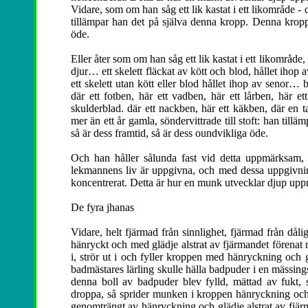
Vidare, som om han såg ett lik kastat i ett likområde - d
tillämpar han det på själva denna kropp. Denna kropp 
öde.
Eller åter som om han såg ett lik kastat i ett likområde,
djur… ett skelett fläckat av kött och blod, hållet ihop 
ett skelett utan kött eller blod hållet ihop av senor… b
där ett fotben, här ett vadben, här ett lårben, här et
skulderblad. där ett nackben, här ett käkben, där en t
mer än ett år gamla, söndervittrade till stoft: han til
så är dess framtid, så är dess oundvikliga öde.
Och han håller sålunda fast vid detta uppmärksam, 
lekmannens liv är uppgivna, och med dessa uppgivning
koncentrerat. Detta är hur en munk utvecklar djup up
De fyra jhanas
Vidare, helt fjärmad från sinnlighet, fjärmad från dåli
hänryckt och med glädje alstrat av fjärmandet förenat 
i, strör ut i och fyller kroppen med hänryckning och g
badmästares lärling skulle hälla badpuder i en mässin
denna boll av badpuder blev fylld, mättad av fukt, 
droppa, så sprider munken i kroppen hänryckning och g
genomträngt av hänryckning och glädje alstrat av fjär