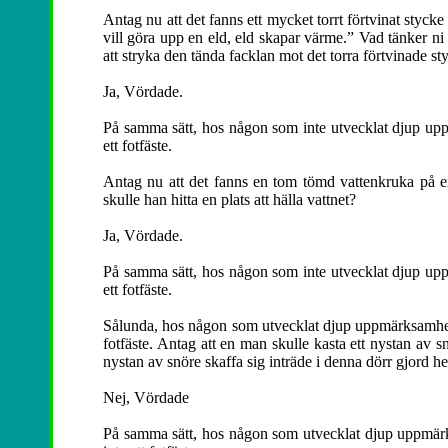
Antag nu att det fanns ett mycket torrt förtvinat sty
vill göra upp en eld, eld skapar värme.” Vad tänker 
att stryka den tända facklan mot det torra förtvinade st
Ja, Vördade.
På samma sätt, hos någon som inte utvecklat djup uppm
ett fotfäste.
Antag nu att det fanns en tom tömd vattenkruka på en
skulle han hitta en plats att hälla vattnet?
Ja, Vördade.
På samma sätt, hos någon som inte utvecklat djup uppm
ett fotfäste.
Sålunda, hos någon som utvecklat djup uppmärksamhet på
fotfäste. Antag att en man skulle kasta ett nystan av sn
nystan av snöre skaffa sig inträde i denna dörr gjord he
Nej, Vördade
På samma sätt, hos någon som utvecklat djup uppmärksa