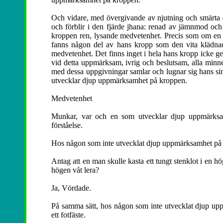
Och vidare, med övergivande av njutning och smärta - 
och förblir i den fjärde jhana: renad av jämnmod och 
kroppen ren, lysande medvetenhet. Precis som om en man
fanns någon del av hans kropp som den vita klädnade
medvetenhet. Det finns inget i hela hans kropp icke g
vid detta uppmärksam, ivrig och beslutsam, alla minn
med dessa uppgivningar samlar och lugnar sig hans sin
utvecklar djup uppmärksamhet på kroppen.
Medvetenhet
Munkar, var och en som utvecklar djup uppmärksam
förståelse.
Hos någon som inte utvecklat djup uppmärksamhet på kro
Antag att en man skulle kasta ett tungt stenklot i en hög 
högen våt lera?
Ja, Vördade.
På samma sätt, hos någon som inte utvecklat djup uppm
ett fotfäste.