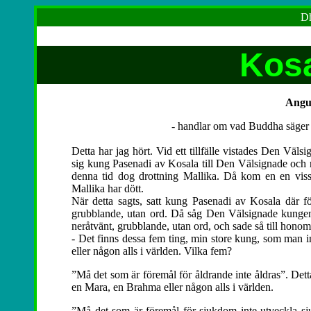
Dh
Kosa
Angu
- handlar om vad Buddha säger t
Detta har jag hört. Vid ett tillfälle vistades Den Väl
sig kung Pasenadi av Kosala till Den Välsignade och n
denna tid dog drottning Mallika. Då kom en en viss 
Mallika har dött.
När detta sagts, satt kung Pasenadi av Kosala där för
grubblande, utan ord. Då såg Den Välsignade kungen si
neråtvänt, grubblande, utan ord, och sade så till honom
- Det finns dessa fem ting, min store kung, som man i
eller någon alls i världen. Vilka fem?
”Må det som är föremål för åldrande inte åldras”. Det
en Mara, en Brahma eller någon alls i världen.
”Må det som är föremål för sjukdom inte utveckla s