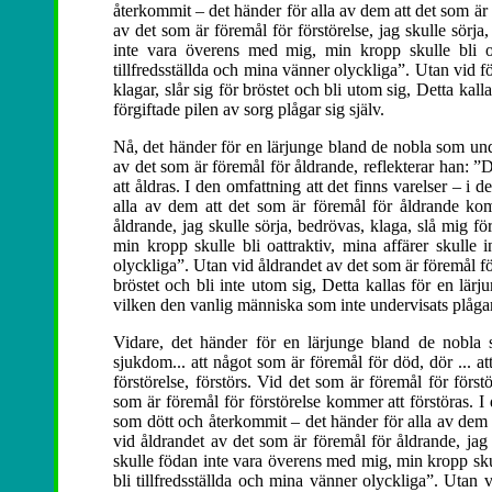
återkommit – det händer för alla av dem att det som är 
av det som är föremål för förstörelse, jag skulle sörja
inte vara överens med mig, min kropp skulle bli oat
tillfredsställda och mina vänner olyckliga”. Utan vid fö
klagar, slår sig för bröstet och bli utom sig, Detta k
förgiftade pilen av sorg plågar sig själv.
Nå, det händer för en lärjunge bland de nobla som unde
av det som är föremål för åldrande, reflekterar han: 
att åldras. I den omfattning att det finns varelser – i
alla av dem att det som är föremål för åldrande ko
åldrande, jag skulle sörja, bedrövas, klaga, slå mig f
min kropp skulle bli oattraktiv, mina affärer skulle i
olyckliga”. Utan vid åldrandet av det som är föremål för 
bröstet och bli inte utom sig, Detta kallas för en lä
vilken den vanlig människa som inte undervisats plågar 
Vidare, det händer för en lärjunge bland de nobla 
sjukdom... att något som är föremål för död, dör ... att
förstörelse, förstörs. Vid det som är föremål för förstö
som är föremål för förstörelse kommer att förstöras. I 
som dött och återkommit – det händer för alla av dem 
vid åldrandet av det som är föremål för åldrande, jag 
skulle födan inte vara överens med mig, min kropp skull
bli tillfredsställda och mina vänner olyckliga”. Utan v