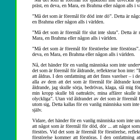
präst, en deva, en Mara, en Brahma eller någon alls i v
”Må det som är föremål för död inte dö”. Detta är någ
en Brahma eller någon alls i världen.
”Må det som är föremål för slut inte sluta”. Detta är
Mara, en Brahma eller någon alls i världen.
”Må det som är föremål för förstörelse inte förstöras
deva, en Mara, en Brahma eller någon alls i världen.
Nå, det händer för en vanlig människa som inte undervi
det som är föremål för åldrande, reflekterar hon inte:
att åldras. I den omfattning att det finns varelser – i
alla av dem att det som är föremål för åldrande ko
åldrande, jag skulle sörja, bedrövas, klaga, slå mig f
min kropp skulle bli oattraktiv, mina affärer skulle i
olyckliga”. Utan vid åldrandet av det som är föremål fö
utom sig, Detta kallas för en vanlig människa som inte
själv.
Vidare, det händer för en vanlig människa som inte un
att något som är föremål för död, dör ... att något som ä
förstörs. Vid det som är föremål för förstörelse, refle
förstörelse kommer att förstöras. I den omfattning at