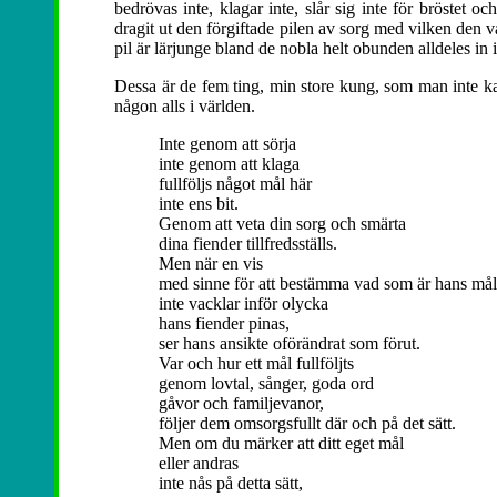
bedrövas inte, klagar inte, slår sig inte för bröstet o
dragit ut den förgiftade pilen av sorg med vilken den v
pil är lärjunge bland de nobla helt obunden alldeles in i 
Dessa är de fem ting, min store kung, som man inte ka
någon alls i världen.
Inte genom att sörja
inte genom att klaga
fullföljs något mål här
inte ens bit.
Genom att veta din sorg och smärta
dina fiender tillfredsställs.
Men när en vis
med sinne för att bestämma vad som är hans mål
inte vacklar inför olycka
hans fiender pinas,
ser hans ansikte oförändrat som förut.
Var och hur ett mål fullföljts
genom lovtal, sånger, goda ord
gåvor och familjevanor,
följer dem omsorgsfullt där och på det sätt.
Men om du märker att ditt eget mål
eller andras
inte nås på detta sätt,