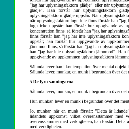
”jag har uplysningsfaktorn glädje”, eller när uplysning
glädje”. Han förstår hur uplysningsfaktorn gl
uplysningsfaktorn glädje uppstår. När uplysningsfaktor
när uplysningsfaktorn lugn inte finns förstår han ”jag
lugn icke uppstår; han förstår hur uppgivande av 
koncentration finns, så förstår han ”jag har uplysnings
finns förstår han ”jag har inte uplysningsfaktorn kon
uppstår; han förstår hur uppgivande av uppkommen 
jämnmod finns, så förstår han ”jag har uplysningsfakt
han ”jag har inte uplysningsfaktorn jämnmod”. Han fö
uppgivande av uppkommen uplysningsfaktorn jämnmo
Sålunda lever han i kontemplation över mental objekt b
Sålunda lever, munkar, en munk i begrundan över det m
5
De fyra sanningarna
.
Sålunda lever, munkar, en munk i begrundan över det m
Hur, munkar, lever en munk i begrundan över det menta
Jo, munkar, när en munk förstår: ”Detta är lidande”
lidandets uppkomst, vilket överensstämmer med ver
överensstämmer med verkligheten; han förstår: Detta ä
med verkligheten.