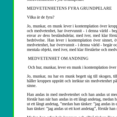
MEDVETENHETENS FYRA GRUNDPELARE
Vilka är de fyra?
Jo, munkar, en munk lever i kontemplation över kroppe
och medvetenhet, har övervunnit - i denna värld - be
envar av dess beståndsdelar, med iver, med klar förs
bedrövelse.
Han lever i kontemplation över sinnet, öv
medvetenhet, har övervunnit - i denna värld - begär o
mentala objekt, med iver, med klar förståelse och medv
MEDVETENHET OM ANDNING
Och hur, munkar, lever en munk i kontemplation över 
Jo, munkar, nu har en munk begett sig till skogen, till 
håller kroppen upprätt och inriktar sin medvetenhet p
sinne.
Han andas in med medvetenhet och han andas ut med 
förstår han när han andas in ett långt andetag, medan h
ut ett långt andetag, ”medan han tänker: ”jag andas in 
han tänker: ”jag andas ut ett kort andetag”, förstår han