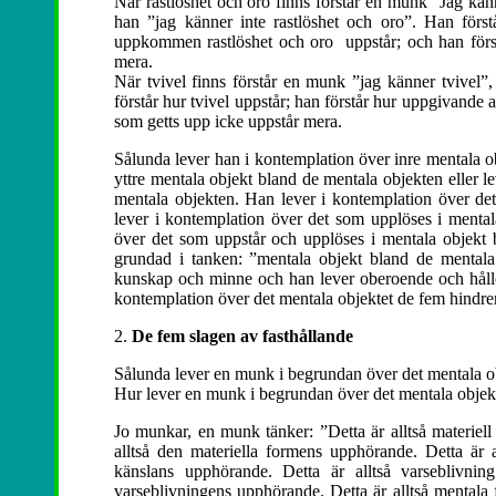
När rastlöshet och oro finns förstår en munk ”Jag känne
han ”jag känner inte rastlöshet och oro”. Han först
uppkommen rastlöshet och oro uppstår; och han först
mera.
När tvivel finns förstår en munk ”jag känner tvivel”, 
förstår hur tvivel uppstår; han förstår hur uppgivande
som getts upp icke uppstår mera.
Sålunda lever han i kontemplation över inre mentala o
yttre mentala objekt bland de mentala objekten eller l
mentala objekten. Han lever i kontemplation över det
lever i kontemplation över det som upplöses i mental
över det som uppstår och upplöses i mentala objekt 
grundad i tanken: ”mentala objekt bland de mentala
kunskap och minne och han lever oberoende och håller
kontemplation över det mentala objektet de fem hindre
2.
De fem slagen av fasthållande
Sålunda lever en munk i begrundan över det mentala ob
Hur lever en munk i begrundan över det mentala objekt
Jo munkar, en munk tänker: ”Detta är alltså materiell
alltså den materiella formens upphörande. Detta är al
känslans upphörande. Detta är alltså varseblivning
varseblivningens upphörande. Detta är alltså mentala f