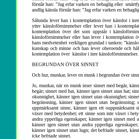
förstår han: ”Jag erfar varken en behaglig eller smärtfy
andlig känsla förstår han: ”Jag erfar varken en behaglig
Sålunda lever han i kontemplation över känslor i inre
yttre känsloförnimmelser eller lever han i kontempla
kontemplation över det som uppstår i känsloförnim
känsloförnimmelser eller han lever i kontemplation ö
hans medvetenhet verkligen grundad i tanken: ”känslof
kunskap och minne och han lever oberoende och hålle
kontemplation över känslor i inre känsloförnimmelser.
BEGRUNDAN ÖVER SINNET
Och hur, munkar, lever en munk i begrundan över sinn
Jo, munkar, när en munk inser sinnet med begär, känne
begär; sinnet med hat, känner igen sinnet utan hat; s
okunnighet, känner igen sinnet utan okunnighet; sinne
begränsning, känner igen sinnet utan begränsning; 
uppmärksamt sinne, känner igen ett ouppmärksamt si
växer med betydenhet; ett sinne som inte växer i bety
andra ypperliga egenskaper, känner igen sinnet med a
känner igen sinnet utan andra ypperliga egenskaper;
känner igen sinnet utan lugn; det befriade sinnet, känn
icke befriade sinnet.