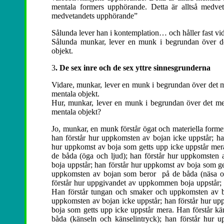
mentala formers upphörande. Detta är alltså medvet
medvetandets upphörande”
Sålunda lever han i kontemplation… och håller fast vid 
Sålunda munkar, lever en munk i begrundan över det
objekt.
3
. De sex inre och de sex yttre sinnesgrunderna
Vidare, munkar, lever en munk i begrundan över det me
mentala objekt.
Hur, munkar, lever en munk i begrundan över det ment
mentala objekt?
Jo, munkar, en munk förstår ögat och materiella form
han förstår hur uppkomsten av bojan icke uppstår; h
hur uppkomst av boja som getts upp icke uppstår mer
de båda (öga och ljud); han förstår hur uppkomsten
boja uppstår; han förstår hur uppkomst av boja som ge
uppkomsten av bojan som beror på de båda (näsa och
förstår hur uppgivandet av uppkommen boja uppstår; 
Han förstår tungan och smaker och uppkomsten av b
uppkomsten av bojan icke uppstår; han förstår hur u
boja som getts upp icke uppstår mera. Han förstår k
båda (känseln och känselintryck); han förstår hur 