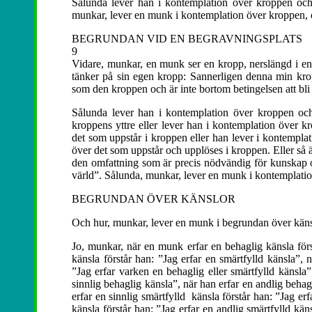
Sålunda lever han i kontemplation över kroppen och 
munkar, lever en munk i kontemplation över kroppen, ö
BEGRUNDAN VID EN BEGRAVNINGSPLATS
9
Vidare, munkar, en munk ser en kropp, nerslängd i en 
tänker på sin egen kropp: Sannerligen denna min kr
som den kroppen och är inte bortom betingelsen att bl
Sålunda lever han i kontemplation över kroppen och
kroppens yttre eller lever han i kontemplation över k
det som uppstår i kroppen eller han lever i kontempla
över det som uppstår och upplöses i kroppen. Eller så 
den omfattning som är precis nödvändig för kunskap o
värld”. Sålunda, munkar, lever en munk i kontemplatio
BEGRUNDAN ÖVER KÄNSLOR
Och hur, munkar, lever en munk i begrundan över käns
Jo, munkar, när en munk erfar en behaglig känsla förs
känsla förstår han: ”Jag erfar en smärtfylld känsla”, 
”Jag erfar varken en behaglig eller smärtfylld känsla”
sinnlig behaglig känsla”, när han erfar en andlig behag
erfar en sinnlig smärtfylld känsla förstår han: ”Jag erf
känsla förstår han: ”Jag erfar en andlig smärtfylld kän