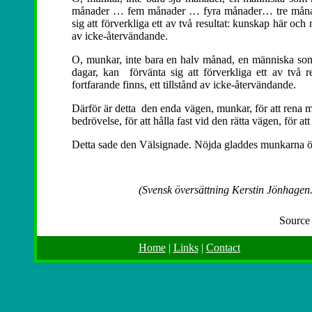
månader … fem månader … fyra månader… tre måna
sig att förverkliga ett av två resultat: kunskap här och 
av icke-återvändande.
O, munkar, inte bara en halv månad, en människa som h
dagar, kan förvänta sig att förverkliga ett av två r
fortfarande finns, ett tillstånd av icke-återvändande.
Därför är detta den enda vägen, munkar, för att rena mä
bedrövelse, för att hålla fast vid den rätta vägen, fö
Detta sade den Välsignade. Nöjda gladdes munkarna ö
(Svensk översättning Kerstin Jönhagen.
Source
Home
|
Links
|
Contact