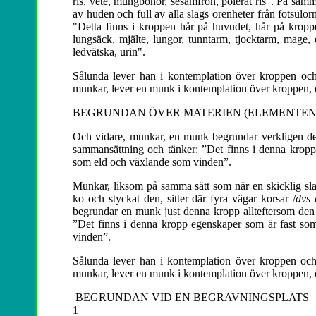
ris, vete, mungbönor, sesamfrön, polerat ris". På sa
av huden och full av alla slags orenheter från fotsul
"Detta finns i kroppen hår på huvudet, hår på kroppen,
lungsäck, mjälte, lungor, tunntarm, tjocktarm, mage, exk
ledvätska, urin".
Sålunda lever han i kontemplation över kroppen och
munkar, lever en munk i kontemplation över kroppen, ö
BEGRUNDAN ÖVER MATERIEN (ELEMENTEN
Och vidare, munkar, en munk begrundar verkligen denn
sammansättning och tänker: ”Det finns i denna kropp
som eld och växlande som vinden”.
Munkar, liksom på samma sätt som när en skicklig sla
ko och styckat den, sitter där fyra vägar korsar /
dvs 
begrundar en munk just denna kropp allteftersom den 
”Det finns i denna kropp egenskaper som är fast so
vinden”.
Sålunda lever han i kontemplation över kroppen och 
munkar, lever en munk i kontemplation över kroppen, ö
BEGRUNDAN VID EN BEGRAVNINGSPLATS
1