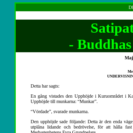
Dh
Satipa
-
Buddhas 
Maj
Med
UNDERVISNI
Detta har sagts:
En gång vistades den Upphöjde i Kuruområdet i Ka
Upphöjde till munkarna: “Munkar”.
“Vördade”, svarade munkarna.
Den upphöjde sade följande: Detta är den enda vägen 
utplåna lidande och bedrövelse, för att hålla fa
Medvetenhetens Fyra Grundpelare