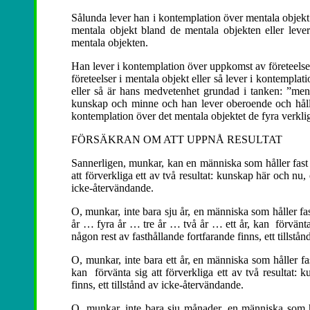
Sålunda lever han i kontemplation över mentala objekt 
mentala objekt bland de mentala objekten eller leve
mentala objekten.
Han lever i kontemplation över uppkomst av företeelser
företeelser i mentala objekt eller så lever i kontempla
eller så är hans medvetenhet grundad i tanken: ”ment
kunskap och minne och han lever oberoende och hålle
kontemplation över det mentala objektet de fyra verkli
FÖRSÄKRAN OM ATT UPPNÅ RESULTAT
Sannerligen, munkar, kan en människa som håller fast v
att förverkliga ett av två resultat: kunskap här och nu, 
icke-återvändande.
O, munkar, inte bara sju år, en människa som håller fa
år … fyra år … tre år … två år … ett år, kan förvänta s
någon rest av fasthållande fortfarande finns, ett tillstå
O, munkar, inte bara ett år, en människa som håller fa
kan förvänta sig att förverkliga ett av två resultat: 
finns, ett tillstånd av icke-återvändande.
O, munkar, inte bara sju månader, en människa som hå