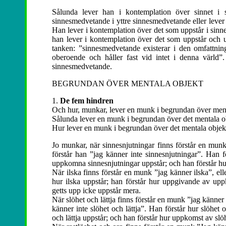
Sålunda lever han i kontemplation över sinnet i s
sinnesmedvetande i yttre sinnesmedvetande eller lever
Han lever i kontemplation över det som uppstår i sinnet
han lever i kontemplation över det som uppstår och u
tanken: ”sinnesmedvetande existerar i den omfattn
oberoende och håller fast vid intet i denna värld
sinnesmedvetande.
BEGRUNDAN ÖVER MENTALA OBJEKT
1.
De fem hindren
Och hur, munkar, lever en munk i begrundan över ment
Sålunda lever en munk i begrundan över det mentala ob
Hur lever en munk i begrundan över det mentala objekt
Jo munkar, när sinnesnjutningar finns förstår en munk 
förstår han ”jag känner inte sinnesnjutningar”. Han f
uppkomna sinnesnjutningar uppstår; och han förstår hu
När ilska finns förstår en munk ”jag känner ilska”, elle
hur ilska uppstår; han förstår hur uppgivande av up
getts upp icke uppstår mera.
När slöhet och lättja finns förstår en munk ”jag känner sl
känner inte slöhet och lättja”. Han förstår hur slöhe
och lättja uppstår; och han förstår hur uppkomst av slö