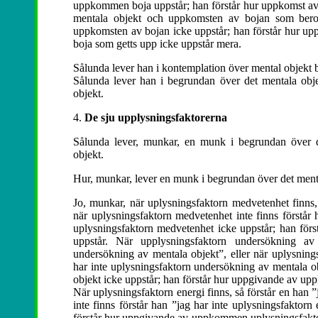
uppkommen boja uppstår; han förstår hur uppkomst av 
mentala objekt och uppkomsten av bojan som beror
uppkomsten av bojan icke uppstår; han förstår hur u
boja som getts upp icke uppstår mera.
Sålunda lever han i kontemplation över mental objekt b
Sålunda lever han i begrundan över det mentala obje
objekt.
4.
De sju upplysningsfaktorerna
Sålunda lever, munkar, en munk i begrundan över de
objekt.
Hur, munkar, lever en munk i begrundan över det menta
Jo, munkar, när uplysningsfaktorn medvetenhet finns,
när uplysningsfaktorn medvetenhet inte finns förstår 
uplysningsfaktorn medvetenhet icke uppstår; han fö
uppstår. När upplysningsfaktorn undersökning av 
undersökning av mentala objekt”, eller när uplysnings
har inte uplysningsfaktorn undersökning av mentala o
objekt icke uppstår; han förstår hur uppgivande av u
När uplysningsfaktorn energi finns, så förstår en han ”
inte finns förstår han ”jag har inte uplysningsfaktorn
förstår hur uppgivande av uppkommen uplysningsfaktorn