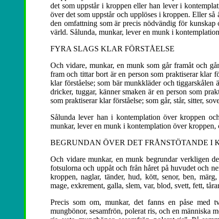
det som uppstår i kroppen eller han lever i kontempla
över det som uppstår och upplöses i kroppen. Eller så
den omfattning som är precis nödvändig för kunskap o
värld. Sålunda, munkar, lever en munk i kontemplation
FYRA SLAGS KLAR FÖRSTÅELSE
Och vidare, munkar, en munk som går framåt och går ti
fram och tittar bort är en person som praktiserar klar f
klar förståelse; som bär munkkläder och tiggarskålen är
dricker, tuggar, känner smaken är en person som prakt
som praktiserar klar förståelse; som går, står, sitter, sov
Sålunda lever han i kontemplation över kroppen och
munkar, lever en munk i kontemplation över kroppen, ö
BEGRUNDAN ÖVER DET FRÅNSTÖTANDE I 
Och vidare munkar, en munk begrundar verkligen den
fotsulorna och uppåt och från håret på huvudet och ne
kroppen, naglar, tänder, hud, kött, senor, ben, märg, 
mage, exkrement, galla, slem, var, blod, svett, fett, tårar
Precis som om, munkar, det fanns en påse med två 
mungbönor, sesamfrön, polerat ris, och en människa med