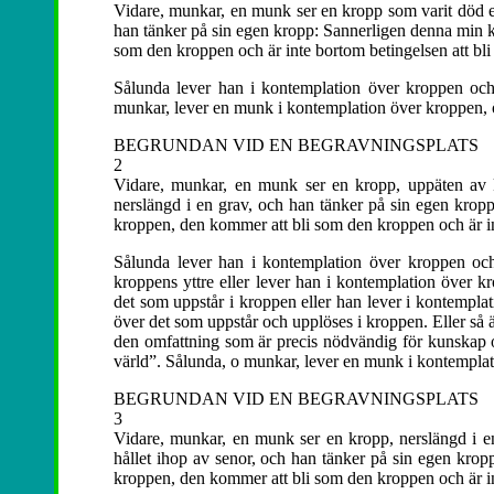
Vidare, munkar, en munk ser en kropp som varit död en, 
han tänker på sin egen kropp: Sannerligen denna min 
som den kroppen och är inte bortom betingelsen att bl
Sålunda lever han i kontemplation över kroppen och 
munkar, lever en munk i kontemplation över kroppen, ö
BEGRUNDAN VID EN BEGRAVNINGSPLATS
2
Vidare, munkar, en munk ser en kropp, uppäten av kr
nerslängd i en grav, och han tänker på sin egen kro
kroppen, den kommer att bli som den kroppen och är in
Sålunda lever han i kontemplation över kroppen och
kroppens yttre eller lever han i kontemplation över k
det som uppstår i kroppen eller han lever i kontempla
över det som uppstår och upplöses i kroppen. Eller så 
den omfattning som är precis nödvändig för kunskap o
värld”. Sålunda, o munkar, lever en munk i kontemplat
BEGRUNDAN VID EN BEGRAVNINGSPLATS
3
Vidare, munkar, en munk ser en kropp, nerslängd i en 
hållet ihop av senor, och han tänker på sin egen kr
kroppen, den kommer att bli som den kroppen och är in