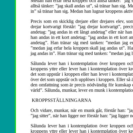
Medan han erfar hela kroppen och alltså tänker: ”jag 
alltså tänker: ”jag skall andas ut”, så tränar han sig. 
in” så tränar han sig. Medan han lugnar kroppens aktivit
Precis som en skicklig drejare eller drejares elev, so
drejar kortvarigt förstår: ”jag drejar kortvarigt”, pr
andetag: ”jag andas in ett långt andetag” eller när han 
han andas in ett kort andetag: ”jag andas in ett kort an
andetag”. Han tränar sig med tanken: ”medan jag er
”medan jag erfar hela kroppen skall jag andas ut”. Ha
jag andas in”. Han tränar sig med tanken: ”medan jag lu
Sålunda lever han i kontemplation över kroppen och
kroppens yttre eller lever han i kontemplation över k
det som uppstår i kroppen eller han lever i kontempla
över det som uppstår och upplöses i kroppen. Eller så 
den omfattning som är precis nödvändig för kunskap o
värld”. Sålunda, munkar, lever en munk i kontemplatio
KROPPSSTÄLLNINGARNA
Och vidare, munkar, när en munk går, förstår han: ”jag g
”jag sitter”, när han ligger ner förstår han: ”jag ligger 
Sålunda lever han i kontemplation över kroppen och
kroppens yttre eller lever han i kontemplation över k