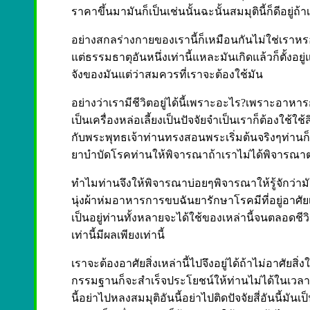
ราคาขึ้นมามันก็เป็นเช่นนั้นฉะนั้นสมมุตินี้ก็ดีอยู่ถ้าเร
อย่างสกลร่างกายของเรานี้ก็เหมือนกันไม่ใช่เราหร
แต่ธรรมธาตุอันหนึ่งเท่านี้แหละมันเกิดแล้วก็ตั้งอยู่แ
จังของมันแต่ว่าสมควรที่เราจะต้องใช้มัน
อย่างว่าเรามีชีวิตอยู่ได้นี้เพราะอะไร?เพราะอาหาร
เป็นเครื่องหล่อเลี้ยงเป็นปัจจัยจำเป็นเราก็ต้องใช้ใ
กับพระพุทธเจ้าท่านทรงสอนพระเริ่มต้นจริงๆท่านก็สอน
ยาบำบัดโรคท่านให้พิจารณาถ้าเราไม่ได้พิจารณาตอ
ทำไมท่านจึงให้พิจารณาบ่อยๆพิจารณาให้รู้จักว่ามันเ
นุ่งผ้าห่มอาหารการขบฉันยารักษาโรคมีที่อยู่อาศัยเมื่
เป็นอยู่ท่านทั้งหลายจะได้ใช้ของเหล่านี้จนตลอดชีว
เท่านี้มีผลเพียงเท่านี้
เราจะต้องอาศัยสิ่งเหล่านี้ไปจึงอยู่ได้ถ้าไม่อาศั
กรรมฐานก็จะสำเร็จประโยชน์ให้ท่านไม่ได้ในเวลานี้จะ
นี้อย่าไปหลงสมมุติอันนี้อย่าไปติดปัจจัยสี่อันนี้มัน