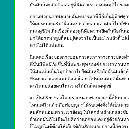
มั่นมันก็จะเกิดกิเลสอยู่ที่นั่นถ้าเราวางสมมุติได้ย
อย่างพวกนายพลนายพันทหารมาที่นี่ก็เป็นผู้มียศฐา
ให้ผมหน่อยครับ"นี่แสดงว่าถ้ายอมแล้วมันก็ไม่มีพิษอ
ถนนดูซิไม่เกิดเรื่องก็ลองดูนี่คือความยึดมั่นถือมั่
มาให้อาตมาลูบก็สมมุติลงว่าไม่เป็นอะไรแล้วก็ไม่เป
ทางไม่ได้แน่นอน
นี่แหละเรื่องของการยอมการละการวางการปลงทำได้แล
ที่นั่นมีพิษมีภัยขึ้นที่นั่นพระพุทธองค์ของเราท่าน
ให้มันเห็นเป็นวิมุตติอย่าไปยึดมั่นหรือถือมั่นมันสิ่งที
ขึ้นมาแล้วและสมมุติแล้วก็อย่าไปหลงสมมุตินั้นท่านว่า
คนไหนปล่อยคนไหนวางได้มันก็หมดทุกข์
แต่เป็นกิริยาของโลกเราเช่นว่าพ่อบุญมานี้เป็นนาย
ไหนแต่ไรแล้วเมื่อพ่อบุญมาได้รับแต่งตั้งให้เป็นนาย
สมสักหน่อยเพราะเรายังอยู่ในโลกถ้าเถ้าแก่แสงชั
อำเภอมันก็ไม่ดีจะไปคิดว่าแต่ก่อนเคยอยู่ด้วยกันห
ก็ไม่ถูกไม่ดีต้องให้เกียรติกันสักหน่อยอย่างนี้ก็คว