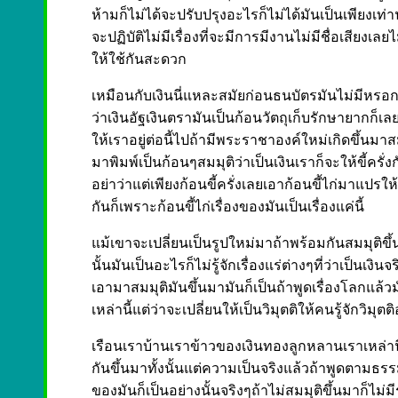
ห้ามก็ไม่ได้จะปรับปรุงอะไรก็ไม่ได้มันเป็นเพียงเท่านั้น
จะปฏิบัติไม่มีเรื่องที่จะมีการมีงานไม่มีชื่อเสียงเลย
ให้ใช้กันสะดวก
เหมือนกับเงินนี่แหละสมัยก่อนธนบัตรมันไม่มีหร
ว่าเงินอัฐเงินตรามันเป็นก้อนวัตถุเก็บรักษายากก็เล
ให้เราอยู่ต่อนี้ไปถ้ามีพระราชาองค์ใหม่เกิดขึ้นม
มาพิมพ์เป็นก้อนๆสมมุติว่าเป็นเงินเราก็จะให้ขี้ครั่ง
อย่าว่าแต่เพียงก้อนขี้ครั่งเลยเอาก้อนขี้ไก่มาแปรให้
กันก็เพราะก้อนขี้ไก่เรื่องของมันเป็นเรื่องแค่นี้
แม้เขาจะเปลี่ยนเป็นรูปใหม่มาถ้าพร้อมกันสมมุติขึ้นแล้
นั้นมันเป็นอะไรก็ไม่รู้จักเรื่องแร่ต่างๆที่ว่าเป็นเงิน
เอามาสมมุติมันขึ้นมามันก็เป็นถ้าพูดเรื่องโลกแล้วม
เหล่านี้แต่ว่าจะเปลี่ยนให้เป็นวิมุตติให้คนรู้จักวิมุต
เรือนเราบ้านเราข้าวของเงินทองลูกหลานเราเหล่านี้ก็
กันขึ้นมาทั้งนั้นแต่ความเป็นจริงแล้วถ้าพูดตามธร
ของมันก็เป็นอย่างนั้นจริงๆถ้าไม่สมมุติขึ้นมาก็ไม่