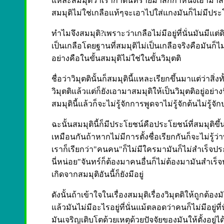
แหละสมมุติว่าเรากำดินทรายมาสักกำหนึ่งเอามาสมมุต
สมมุติไม่ใช่เกลือแท้ๆจะเอาไปใส่แกงมันก็ไม่มีประโย
ทำไมจึงสมมุติ?เพราะว่าเกลือไม่มีอยู่ที่นั่นมันมีแต
เป็นเกลือโดยฐานที่สมมุติไม่เป็นเกลือจริงคือมันก็
อย่างคือในขั้นสมมุติไม่ใช่ในขั้นวิมุตติ
ชื่อว่าวิมุตตินั้นก็สมมุตินี้แหละเรียกขึ้นมาแต่ว่าส
วิมุตติแล้วแต่ก็ยังเอามาสมมุติให้เป็นวิมุตติอยู่อย่า
สมมุตินี้แล้วก็จะไม่รู้จักการพูดจาไม่รู้จักต้นไม่รู
ฉะนั้นสมมุตินี้ก็มีประโยชน์คือประโยชน์ที่สมมุติขึ
เหมือนกันถ้าหากไม่มีการตั้งชื่อเรียกกันก็จะไม่รู
เราก็เรียกว่า"คนคน"ก็ไม่มีใครมามันก็ไม่สำเร็จป
นี่หน่อย"จันทร์ก็ต้องมาคนอื่นก็ไม่ต้องมามันสำเร็จ
เกิดจากสมมุติอันนี้ก็ยังมีอยู่
ดังนั้นถ้าเข้าใจในเรื่องสมมุติเรื่องวิมุตติให้ถูกต้
แล้วมันไม่มีอะไรอยู่ที่นั่นแม้ตลอดว่าคนก็ไม่มีอยู่ท
มันเจริญเติบโตด้วยเหตุด้วยปัจจัยของมันให้ตั้งอ