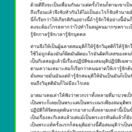
ด้วยดีถึงจะเป็นเพื่อนกันมาแต่ครั้งไหนก็ตามเขาเ
ถึงเรือนแล้วจึงจับหัวกันได้ไม่เป็นอะไรก็จับหัวน
นี่ก็เรียกว่าให้เกียรติกันอย่างนี้ถ้ารู้จักใช้อย่า
คงจะต้องโกรธหากว่าไปทำในหมู่คนมากๆเพราะเป็นนา
รู้จักกาลรู้จักเวลารู้จักบุคคล
ท่านจึงให้เป็นผู้ฉลาดสมมุติก็ให้รู้จักวิมุตติก็ให้รู้
ใช้ไม่ถูกต้องมันก็ผิดมันผิดอะไรมันผิดกิเลสของคนน
เป็นกิเลสอยู่แล้วนี่เรื่องปฏิบัติของสมมุติปฏิบัติ
ตามความเหมาะสมก็เรียกว่าคนฉลาดให้เรารู้จักต้นรู
มั่นหมายมั่นมันแต่ถ้ารู้จักสมมุติให้มันเป็นมันก็เป
จนถึงวิมุตติมันก็ไม่มีอะไรเลย
อาตมาเคยเล่าให้ฟังว่าพวกเราทั้งหลายที่มาบวชเป
เป็นพระก็เลยเป็นพระแต่เป็นพระเณรเพียงสมมุติพระแท
ปฏิบัติให้จิตหลุดพ้นจากอาสวะทั้งหลายเหล่านี้เป็
เป็นเรื่องละกิเลสแล้วแต่แม้เป็นพระอรหันต์แล้วก็ยังเ
เป็นพระแท้ครั้งแรกก็สมมุติอย่างนี้คือสมมุติว่าเป็