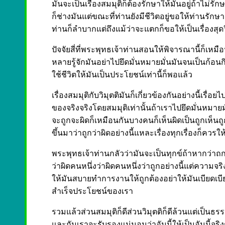
มันจะเป็นเรื่องสมมุติก็ต้องรักษาให้มันอยู่ถ้าไม
ก็ช่างมันแต่ขณะที่ท่านยังมีชีวิตอยู่ขอให้ท่านรักษา
ท่านก็ลำบากแต่ถึงแม้ว่าจะแตกก็ขอให้เป็นเรื่องสุด
ปัจจัยสี่ที่พระพุทธเจ้าท่านสอนให้พิจารณานี้ก็เหมื
หลายรู้จักมันอย่าไปยึดมั่นหมายมั่นมันจนเป็นก้อ
ใช้ชีวิตให้มันเป็นประโยชน์เท่านี้ก็พอแล้ว
เรื่องสมมุติกับวิมุตติมันก็เกี่ยวข้องกันอย่างนี้เรื่
ของจริงจริงโดยสมมุติเท่านั้นถ้าเราไปยึดมั่นหมายมั่น
จะถูกจะผิดก็เหมือนกันบางคนก็เห็นผิดเป็นถูกเห็นถูกเ
ขึ้นมาว่าถูกว่าผิดอย่างนี้แหละเรื่องทุกเรื่องก็ควรให้ร
พระพุทธเจ้าท่านกลัวว่ามันจะเป็นทุกข์ถ้าหากว่าถกเถ
ว่าผิดคนหนึ่งว่าผิดคนหนึ่งว่าถูกอย่างนี้แต่ความจริงแล
ให้มันสบายทำการงานให้ถูกต้องอย่าให้มันเบียดเบีย
สำเร็จประโยชน์ของเรา
รวมแล้วส่วนสมมุติก็ดีส่วนวิมุตติก็ดีล้วนแต่เป็นธรร
และกันเราจะรับรองแน่นอนว่าอันนี้ให้เป็นอันนี้จริง