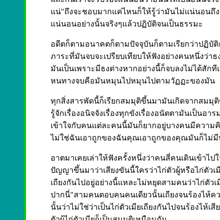
แน่"ถึงจะชอบมากแค่ไหนก็ให้รู้ว่ามันไม่แน่นอนถึง
แน่นอนอย่างนั้นจริงๆแล้วปฏิบัติจนเป็นธรรมะ
อดีตก็ตามอนาคตก็ตามปัจจุบันก็ตามเรียกว่าปฏิบัติ
ภาระที่มันจบจะเปรียบเทียบให้ฟังอย่างคนหนึ่งว่าธ
มันเป็นเพราะมีธงต่างหากอย่างนี้ก็จบลงไม่ได้สักที
หนทางจบคือมันหมุนไปหมุนไปตามวัฏฏะของมัน
ทุกสิ่งสารพัดนี้ก็เรียกสมมุติขึ้นมามันเกิดจากสมมุติขึ้น
รู้จักเรื่องอนิจจังเรื่องทุกขังเรื่องอนัตตามันเ
เข้าใจกับคนแต่ละคนนี้มันก็ยากอยู่บางคนมีความคิดอ
ไม่ใช่ฉันเอาถูกของฉันคุณเอาถูกของคุณมันก็ไม่มีท
อาตมาเคยเล่าให้ฟังครั้งหนึ่งว่าคนสี่คนเดินเข้าไปในป
ปัญญาขึ้นมาว่าเสียงขันนี้ใครว่าไก่ตัวผู้หรือไก่ตัวเ
เถียงกันไปอยู่อย่างนี้แหละไม่หยุดสามคนว่าไก่ตัวเมี
ปากนี่"สามคนตอบคนคนเดียวนั้นเถียงจนร้องไห้ควา
นั้นว่าไม่ใช่ว่าเป็นไก่ตัวเมียเถียงกันไปจนร้องไห้เ
ตัวผู้ไก่ตัวเมียก็เป็นสมมุติเหมือนกัน