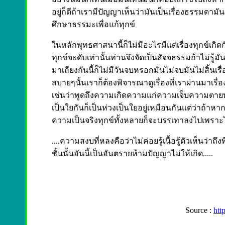
อยู่ก็ดีถ้าเรามีปัญญาเห็นว่ามันเป็นเรื่องธรรมดามั
ศึกษาธรรมะเพื่อแก้ทุกข์
ในหลักพุทธศาสนานี้ก็ไม่มีอะไรมีแต่เรื่องทุกข์เกิดกับ
ทุกข์จะดับเท่านั้นท่านจึงจัดเป็นสัจจธรรมถ้าไม่รู้มั
มาเถียงกันนี้ก็ไม่มีวันจบหรอกมันไม่จบมันไม่สิ้นเรื
สบายๆนั้นเราก็ต้องพิจารณาดูเรื่องที่เราผ่านมาเรื่
เช่นว่าพูดถึงความเกิดความแก่ความเจ็บความตายทำ
เป็นใยกันก็เป็นห่วงเป็นใยอยู่เหมือนกันแต่ว่าถ้า
ความเป็นจริงทุกข์ทั้งหลายก็จะบรรเทาลงไปเพราะไ
....ความสงบที่หลงคือว่าไม่ค่อยรู้เนื้อรู้ตัวเห็นว่า
ชั้นนั้นอันนี้เป็นอันตรายห้ามปัญญาไม่ให้เกิด.....
Source :
htt