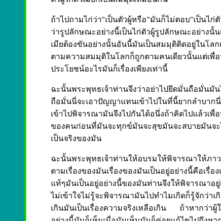
ถ้าไปถามไก่ว่า"เป็นตัวผู้หรือ"มันก็ไม่ตอบ"เป็นไก่
ว่ารูปลักษณะอย่างนี้เป็นไก่ตัวผู้รูปลักษณะอย่างนั้นเ
เมียต้องขันอย่างนั้นอันนี้มันเป็นสมมุติติดอยู่ในโล
ตามความสมมุติในโลกก็ถูกตามคนเดียวนั้นแต่เพื่อน
ประโยชน์อะไรมันก็เรื่องเพียงเท่านี้
ฉะนั้นพระพุทธเจ้าท่านจึงว่าอย่าไปยึดมั่นถือมั่นมัน
ถือมั่นนี่จะเอาปัญญาแทนเข้าไปในที่นี้ยากลำบาก
เข้าไปพิจารณามันจึงไปกันได้อนึ่งถ้าคิดไปแล้วเพื
ของคนก่อนที่มันจะทุกข์มันจะสุขมันจะสบายมันจะ
เป็นจริงของมัน
ฉะนั้นพระพุทธเจ้าท่านให้อบรมให้พิจารณาให้ภาว
ตามเรื่องของมันเรื่องของมันเป็นอยู่อย่างนี้คือเรื่
แท้ๆมันเป็นอยู่อย่างนี้ของมันท่านจึงให้พิจารณ
ไม่เข้าใจไม่รู้จะพิจารณามันไปทำไมเกิดก็รู้จักว่าเก
เกินมันเป็นเรื่องความจริงเหลือเกิน
ถ้าหากว่าผู
อย่างนี้มันก็เห็นเมื่อมันเห็นมันก็ค่อยแก้ไขไปถึงห