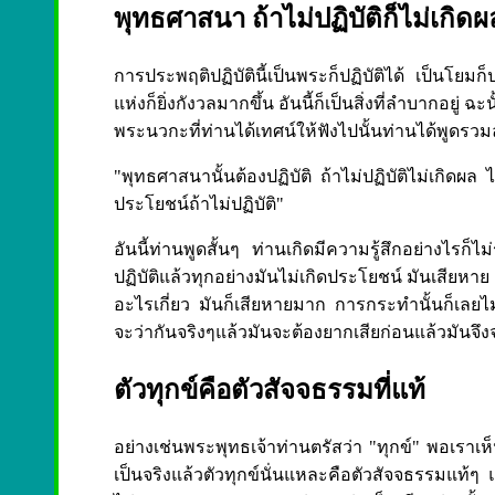
พุทธศาสนา ถ้าไม่ปฏิบัติก็ไม่เกิดผ
การประพฤติปฏิบัตินี้เป็นพระก็ปฏิบัติได้ เป็นโยมก
แห่งก็ยิ่งกังวลมากขึ้น อันนี้ก็เป็นสิ่งที่ลำบากอยู
พระนวกะที่ท่านได้เทศน์ให้ฟังไปนั้นท่านได้พูดรว
"พุทธศาสนานั้นต้องปฏิบัติ ถ้าไม่ปฏิบัติไม่เกิดผ
ประโยชน์ถ้าไม่ปฏิบัติ"
อันนี้ท่านพูดสั้นๆ ท่านเกิดมีความรู้สึกอย่างไรก็ไ
ปฏิบัติแล้วทุกอย่างมันไม่เกิดประโยชน์ มันเสียหาย 
อะไรเกี่ยว มันก็เสียหายมาก การกระทำนั้นก็เลยไ
จะว่ากันจริงๆแล้วมันจะต้องยากเสียก่อนแล้วมันจึง
ตัวทุกข์คือตัวสัจจธรรมที่แท้
อย่างเช่นพระพุทธเจ้าท่านตรัสว่า "ทุกข์" พอเราเห็
เป็นจริงแล้วตัวทุกข์นั่นแหละคือตัวสัจจธรรมแท้ๆ แต