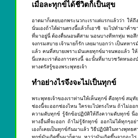
เมื่อละทุกข์ได้ชีวิตก็เป็นสุข
อาตมาก็เคยบอกพระนวกะเราแต่แรกแล้วว่า ให้ถึงเดื
นั่นเองถ้าได้ผ่านตรงนี้แล้วก็เอาซิ จะไปทำมาค้าขา
ที่มาอยู่นี่ ต้องตื่นนอนตีสาม นอนบางทีหกทุ่ม พอ
จงกรมสบาย เจ้านายก็รัก เลยมาบอกว่า เป็นทหาร
แล้ว คนที่สบายเพราะมันเคยทุกข์มาจนพอแล้ว ให้ม
นี่แหละเราต้องการตรงนี้ ฉะนั้นที่มาบวชวัดหนองป่าพ
ทางตรัสรู้ของพระพุทธเจ้า
ทำอย่างไรจึงจะไม่เป็นทุกข์
พระพุทธเจ้าของเราท่านให้เห็นทุกข์ คือทุกข์ สมุท
ช่องนี้จะออกช่องไหน ใครจะไปตรงไหน ถ้าไม่ออกช่องนี
ความดับทุกข์ รู้จักข้อปฏิบัติให้ถึงความดับทุกข์ น
ทางอื่นที่จะออก ถ้าไม่รู้จักทุกข์ ออกไม่ได้ทุกๆอ
เองก็เคยเป็นทุกข์กันมาแล้ว วิธีปฏิบัติในทางพุทธศา
ทุกข์มันเกิดขึ้นมาก็ตาม หาว่ามันเกิดขึ้นจากอะไร 