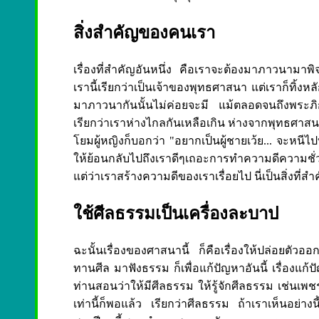
สิ่งสำคัญของคนเรา
เรื่องที่สำคัญอันหนึ่ง คือเราจะต้องมาภาวนามาพ
เรานี้เรียกว่าเป็นเจ้าของพุทธศาสนา แต่เราก็ทิ้งหล
มาภาวนากันนั้นไม่ค่อยจะมี แม้ตลอดจนถึงพระภิกษ
เรียกว่าเราห่างไกลกันเหลือเกิน ห่างจากพุทธศาสนา
โยมผู้หญิงก็บอกว่า "อยากเป็นผู้ชายเว้ย... จะหนี
ให้ย้อนกลับไปถึงเราดีๆเถอะการทำความดีความชั่วม
แต่ว่าเราสร้างความดีของเราเรื่อยไป นี่เป็นสิ่งที่
ใช้ศีลธรรมเป็นเครื่องละบาป
ฉะนั้นเรื่องของศาสนานี้ ก็คือเรื่องให้ปล่อยตัวออก
ทานศีล มาฟังธรรม ก็เพื่อแก้ปัญหาอันนี้ เรื่องแก้
ท่านสอนว่าให้มีศีลธรรม ให้รู้จักศีลธรรม เช่นเพ
เท่านี้ก็พอแล้ว เรียกว่าศีลธรรม ถ้าเราเห็นอย่าง