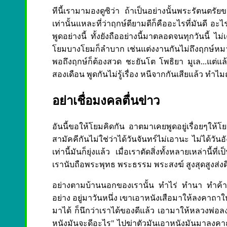
ทีนี้เรามามองดูซิว่า ถ้าเป็นอย่างนั้นพระรัตนตร
เท่านั้นแหละที่ว่าฤกษ์ดียามดีก็คืออะไรที่มันดี 
พูดอย่างนี้ ทั้งยังถืออย่างนี้มาตลอดจนทุกวันนี
โยมบางโยมก็ลำบาก เช่นแต่งงานกันไม่ถึงฤกษ์หมายจ
พอถึงฤกษ์ก็ต้องสวด ชะยันโต โพธิยา มูเล...แต่แล้ว
สองเดือน พูดกันไม่รู้เรื่อง หนีจากกันเสียแล้ว ทำไ
อย่าเชื่อมงคลตื่นข่าว
อันนี้ขอให้โยมคิดกัน อาตมาเคยพูดอยู่เรื่อยๆให้โ
สามัคคีกันไม่ใช่ว่าได้วันจันทร์ไม่เอานะ ไม่ได้วันอ
เท่านี้มันก็ยุ่งแล้ว เมื่อเราตัดสิ่งทั้งหลายเหล่านี้
เรานับถือพระพุทธ พระธรรม พระสงฆ์ สูงสุดสูงส่ง
อย่างตามบ้านนอกของเรานั้น ทำไร่ ทำนา ทำค้า ท
อย่าง อยู่มาวันหนึ่ง เขาเอาหนังเสือมาให้ลงคาถาให้
มาได้ ก็นึกว่าเราได้ของดีแล้ว เอามาให้หลวงพ่อ
หนังมันจะดีอะไร" ไปฆ่าตัวมันเอาหนังมันมาลงคาถาถือ