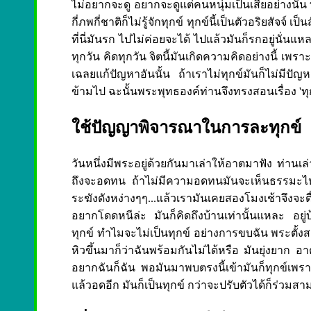
ไม่อยากจะดู อยากจะดูแต่คนหนุ่มเป็นเสียอย่างนั้น ทุ
กี่ภพกี่ชาติก็ไม่รู้จักทุกข์ ทุกข์นี้เป็นตัวอริยสัจจ์
ที่นี่มันรก ไปไม่ค่อยจะได้ ไปแล้วมันก็รกอยู่นั่น
ทุกวัน คิดทุกวัน จิตนี้มันเกิดความคิดอย่างนี้ เพร
เฉลยแก้ปัญหาอันนั้น ถ้าเราไม่ทุกข์มันก็ไม่มีปัญห
ข้ามไป ฉะนั้นพระพุทธองค์ท่านจึงทรงสอนเรื่อง 'ทุก
ใช้ปัญญาพิจารณาในการละทุกข์
วันหนึ่งมีพระอยู่ด้วยกันมาเล่าให้อาตมาฟัง ท่านเล่า
ถึงจะอดทน ถ้าไม่มีความอดทนมันจะเห็นธรรมะไหม อ
ระฆังดังหง่างๆๆ...แล้วเรามันเคยสองโมงเช้าจึงจะตื่
อยากโดดหนีล่ะ มันก็คิดถึงบ้านเท่านั้นแหละ อยู่บ
ทุกข์ ทำไมจะไม่เป็นทุกข์ อย่างการขบฉัน พระตั้งสา
หิวขึ้นมาก็ว่าฉันพร้อมกันไม่ได้หรือ มันยุ่งยาก อ
อยากฉันก็ฉัน พอมันมาพบตรงนี้เข้ามันก็ทุกข์เพรา
แล้วอดอีก มันก็เป็นทุกข์ กว่าจะปรับตัวได้ก็ร่วมสา