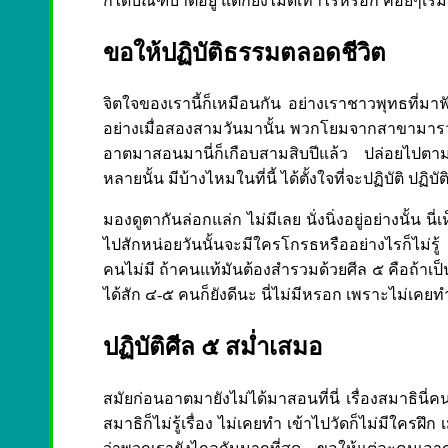
ก็ได้บิณฑบาตอยู่ แต่ก็ยังไม่ดีเท่าไรหรอก ค่อยๆเริ่
ขอให้ปฏิบัติธรรมตลอดชีวิต
จิตใจของเรานี้ก็เหมือนกัน อย่างเราชาวพุทธที่มาฟ
อย่างเมื่อสองสามวันมานั้น พวกโยมจากสาขามารวมกั
อาตมาสอนมานี่ก็เกือบสามสิบปีแล้ว ปล่อยไปตาม
หลายนั้น มีบ้างไหมในที่นี้ ได้ตั้งใจที่จะปฏิบัติ ปฏ
มองดูตากันล่อกแล่ก ไม่มีเลย นั่งนิ่งอยู่อย่างนั้น 
ไปสักหน่อยวันนั้นจะมีใครโกรธหรืออย่างไรก็ไม่รู้ 
คนไม่มี ถ้าคนแท้มันต้องสำรวมด้วยศีล ๕ คือถ้าเป
ได้สัก ๔-๕ คนก็ยังดีนะ นี่ไม่มีหรอก เพราะไม่เคย
ปฏิบัติศีล ๕ สม่ำเสมอ
สมัยก่อนอาตมายังไม่ได้มาสอนที่นี่ เรื่องสมาธินี่คนก
สมาธิก็ไม่รู้เรื่อง ไม่เคยทำ เข้าไปวัดก็ไม่มีใครฝึก เ