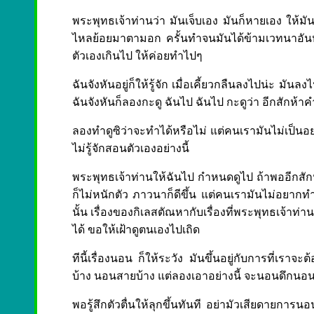
พระพุทธเจ้าท่านว่า มันเจ็บเอง มันก็หายเอง ให้มัน
ไหลย้อยมาตามอก ครั้นทำจนมันได้ข้ามเวทนาอันหนึ่งแ
ตัวเองเกินไป ให้ค่อยทำไปๆ
ฉันจังหันอยู่ก็ให้รู้จัก เมื่อเคี้ยวกลืนลงไปน่ะ มั
ฉันจังหันก็ลองกะดู ฉันไป ฉันไป กะดูว่า อีกสักห้าคำจ
ลองทำดูซิว่าจะทำได้หรือไม่ แต่คนเรามันไม่เป็นอย่า
ไม่รู้จักสอนตัวเองอย่างนี้
พระพุทธเจ้าท่านให้ฉันไป กำหนดดูไป ถ้าพออีกสักห้า
ก็ไม่หนักตัว ภาวนาก็ดีขึ้น แต่คนเรามันไม่อยากทำอย
นั้น เรื่องของกิเลสตัณหากับเรื่องที่พระพุทธเจ้าท
ได้ ขอให้เฝ้าดูตนเองไปเถิด
ทีนี้เรื่องนอน ก็ให้ระวัง มันขึ้นอยู่กับการที่เรา
บ้าง นอนสายบ้าง แต่ลองเอาอย่างนี้ จะนอนดึกนอนหัว
พอรู้สึกตัวตื่นให้ลุกขึ้นทันที อย่ามัวเสียดายการ