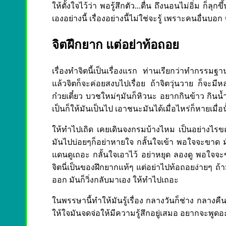
ให้ตั้งใจไว้ว่า พอรู้สึกตัว...ตื่น ถึงนอนไม่อิ่ม ก็ลุ
เองอย่างนี้ เรื่องอย่างนี้ไม่ใช่จะรู้ เพราะคนอื่น
จิตฝึกยาก แต่อย่าท้อถอย
เรื่องทำจิตนี้เป็นเรื่องแรก ท่านเรียกว่าทำกรรมฐา
แล้วจิตก็จะค่อยสงบไปเรื่อย ถ้าจิตวุ่นวาย ก็จะม
ก๋วยเตี๋ยว บวชใหม่ๆมันก็หิวนะ อยากกินข้าว กินน้ำ
เป็นก็ให้มันเป็นไป เอาชนะมันได้เมื่อไหร่ก็หายเมื่อน
ให้ทำไปเถิด เคยเดินจงกรมบ้างไหม เป็นอย่างไรขณะ
มันไปบ่อยๆก็อย่าหายใจ กลั้นใจเข้า พอใจจะขาด มันก
แดนดูเถอะ กลั้นใจเอาไว้ อย่าหยุด ลองดู พอใจจะข
จิตนี่เป็นของฝึกยากแท้ๆ แต่อย่าไปท้อถอยง่ายๆ ถ้า
ออก มันก็วิ่งกลับมาเอง ให้ทำไปเถอะ
ในพรรษานี้ทำให้มันรู้เรื่อง กลางวันก็ช่าง กลาง
ให้ใจมันจดจ่อให้มีความรู้สึกอยู่เสมอ อยากจะพูดอะไ