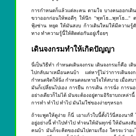
การกำหนดก็แล้วแต่ละคน ตามใจ บางคนออกเดินก่อนก
ขวาออกก่อนให้พอดีๆ ให้นึก "พุทโธ...พุทโธ..." ตา
ฟุ้งซ่าน หยุด ให้มันสงบ ก้าวเดินใหม่ให้มีความรู้
ทาง ทำความรู้นี้ให้ติดต่อกันอยู่เรื่อยๆ
เดินจงกรมทำให้เกิดปัญญา
นี่เป็นวิธีทำ กำหนดเดินจงกรม เดินจงกรมก็คือ เ
ไปกลับมาเหมือนคนบ้า แต่หารู้ไม่ว่าการเดินจงกร
กำหนดจิตให้นิ่ง กำหนดลมหายใจให้สบาย เมื่อสบา
มันก็เปลี่ยนไปเอง การยืน การเดิน การนั่ง การนอน
อย่างเดียวก็ไม่ได้ มันจะต้องอยู่ตามอิริยาบถเหล่านี้ ท
การทำ ทำไป ทำไป มันไม่ใช่ของง่ายๆหรอก
ถ้าจะพูดให้ดูง่าย ก็นี่ เอาแก้วใบนี้ตั้งไว้นี่สองนาท
อยู่อย่างนี้ ทำไปทำไป ทำจนให้มันทุกข์ ให้มันสงส
คนบ้า มันก็จะคิดของมันไปตามเรื่อง ใครจะว่าอะไ