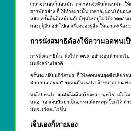
เวลาจะนอนก็สอนมัน เวลาฉันจังหันก็สอนมัน ให้เป็น
สารพัดอย่าง ก็ให้ทำอย่างนั้น เวลาจะนอนให้นอนต
หลับ ครั้นตื่นก็เหมือนกับมีพุทโธอยู่ไม่ได้ขาดตอน
มองดูผู้อื่น อย่าไปเอาเรื่องของผู้อื่น ให้เอาแต่เรื่อง
การนั่งสมาธิต้องใช้ความอดทนเป็นท
การนั่งสมาธินั้น นั่งให้ตัวตรง อย่าเงยหน้ามาก
มันจึงสว่างไสวดี
ครั้นจะเปลี่ยนอิริยาบถ ก็ให้อดทนจนสุดขีดเสียก่อน
พักก่อนเถอะน่า" อดทนมันจนปวดถึงขนาดก่อน พอม
ทนไป ทนไป จนมันไม่มีแก่ใจจะว่า 'พุทโธ' เมื่อไม่ว่
หนอ" เอาเจ็บนั่นมาเป็นอารมณ์แทนพุทโธก็ได้ กำหนดให
มันจะเกิดอะไรขึ้น
เจ็บเองก็หายเอง