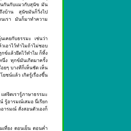
ือนกันกับแมวกับสุนัข มัน
ึงบ้าน สุนัขมันก็วิ่งไป
บ้านเรา มันก็มาทำความ
็คุ้นเคยกับธรรมะ เช่นว่า
ล้วเอาไว้ทำไมถ้าไม่ชอบ
กข์แล้วยึดไว้ทำไม ก็ทิ้ง
หนึ่ง ทุกข์มันเกิดมาครั้ง
ื่อยๆ บางทีก็เห็นชัด เห็น
ชน์แล้ว เกิดรู้เรื่องขึ้น
็น แต่จิตเรารู้ภาษาธรรมะ
ณ์ รู้อารมณ์เสมอ นี่เรียก
้จักอารมณ์ สั่งสอนตัวเองก็
อนเที่ยง ตอนเย็น ตอนค่ำ