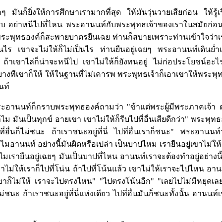
กๆ มันก็ยิ่งให้การศึกษาเรามากที่สุด ให้มันวุ่นวายเสียก่อน ให้รู้
งบ อย่าหนีไปที่ไหน พระอานนท์กับพระพุทธเจ้าของเราในสมัยก่
พระพุทธองค์ก็สะพายบาตรยืนเฉย ท่านก็สบายเพราะท่านเข้าใจว่าเร
นไร เขาจะไม่ให้ก็ไม่เป็นไร ท่านยืนอยู่เฉยๆ พระอานนท์เดินย่
ม ถ้าเขาไล่ก็น่าจะหนีไป เขาไม่ให้ก็ยังทนอยู่ ไม่ก่อประโยชน์อะ
 บางทีเขาก็ให้ ให้ในฐานที่ไม่เคารพ พระพุทธเจ้าก็เอาเขาให้พระพุท
นท์
อานนท์ก็กราบพระพุทธองค์ถามว่า "ข้าแต่พระผู้มีพระภาคเจ้า ต
ไม มันเป็นทุกข์ อายเขา เขาไม่ให้ก็รีบไปที่อื่นเสียดีกว่า" พระพุท
่อื่นก็ไม่ชนะ ถ้าเราชนะอยู่ที่นี่ ไปที่อื่นเราก็ชนะ" พระอานนท์ว
อานนท์ อย่างนี้มันผิดหรือเปล่า เป็นบาปไหม เรายืนอยู่เขาไม่ให้
เรายืนอยู่เฉยๆ มันเป็นบาปที่ไหน อานนท์เราจะต้องทำอยู่อย่างนี
ขาไม่ให้เราก็ไปที่โน่น ถ้าไปที่โน้นแล้ว เขาไม่ให้เราจะไปไหน อา
ขาก็ไม่ให้ เราจะไปตรงไหน" "ไปตรงโน้นอีก" "เลยไปไม่มีหยุดเ
่ชนะ ถ้าเราชนะอยู่ที่นี่แห่งเดียว ไปที่อื่นมันก็ชนะทั้งนั้น อานนท