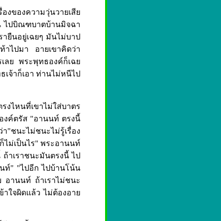
เรื่องของความวุ่นวายเสีย
อน ไปบิณฑบาตบ้านมิจฉา
ายืนอยู่เฉยๆ มันไม่บาป
ำเท้าไปมา อายเขาคิดว่า
ไรเลย พระพุทธองค์ก็เฉย
ธเจ้าก็เอา ท่านไม่หนีไป
รงไหนที่เขาไม่ใส่บาตร
ธองค์ตรัส "อานนท์ ตรงนี้
่า"ชนะไม่ชนะไม่รู้เรื่อง
ก็ไม่เป็นไร" พระอานนท์
้ ถ้าเราชนะมันตรงนี้ ไป
นนท์" "ไปอีก ไปบ้านโน้น
ลย อานนท์ ถ้าเราไม่ชนะ
์เข้าใจผิดแล้ว ไม่ต้องอาย