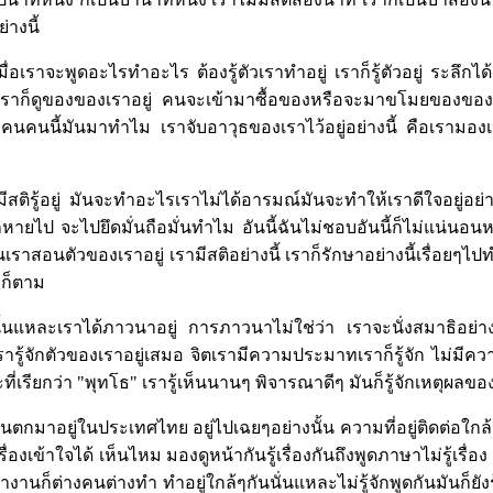
ย่างนี้
ื่อเราจะพูดอะไรทำอะไร ต้องรู้ตัวเราทำอยู่ เราก็รู้ตัวอยู่ ระลึกได้
เราก็ดูของของเราอยู่ คนจะเข้ามาซื้อของหรือจะมาขโมยของขอ
งว่า คนคนนี้มันมาทำไม เราจับอาวุธของเราไว้อยู่อย่างนี้ คือเราม
ีสติรู้อยู่ มันจะทำอะไรเราไม่ได้อารมณ์มันจะทำให้เราดีใจอยู่อย่า
หายไป จะไปยึดมั่นถือมั่นทำไม อันนี้ฉันไม่ชอบอันนี้ก็ไม่แน่นอน
้นเราสอนตัวของเราอยู่ เรามีสติอย่างนี้ เราก็รักษาอย่างนี้เรื่อยๆ
ก็ตาม
ื่อนั้นแหละเราได้ภาวนาอยู่ การภาวนาไม่ใช่ว่า เราจะนั่งสมาธิอย่างเด
ัก เรารู้จักตัวของเราอยู่เสมอ จิตเรามีความประมาทเราก็รู้จัก ไม่มี
ะที่เรียกว่า "พุทโธ" เรารู้เห็นนานๆ พิจารณาดีๆ มันก็รู้จักเหตุผลของมั
นตกมาอยู่ในประเทศไทย อยู่ไปเฉยๆอย่างนั้น ความที่อยู่ติดต่อใกล
้เรื่องเข้าใจได้ เห็นไหม มองดูหน้ากันรู้เรื่องกันถึงพูดภาษาไม่รู้เรื่อง 
ทำงานก็ต่างคนต่างทำ ทำอยู่ใกล้ๆกันนั่นแหละไม่รู้จักพูดกันมันก็ยังรู้เร