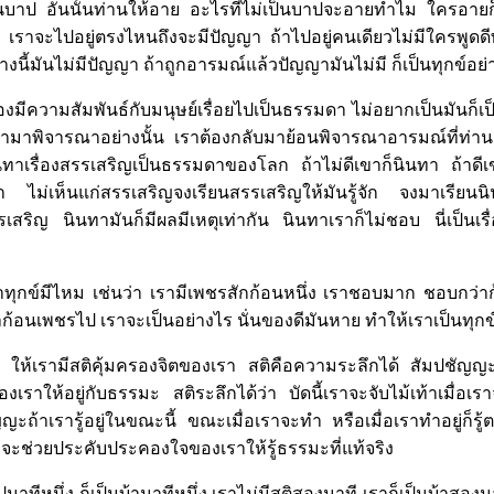
นบาป อันนั้นท่านให้อาย อะไรที่ไม่เป็นบาปจะอายทำไม ใครอายก็โ
น เราจะไปอยู่ตรงไหนถึงจะมีปัญญา ถ้าไปอยู่คนเดียวไม่มีใครพูดดีพ
ย่างนี้มันไม่มีปัญญา ถ้าถูกอารมณ์แล้วปัญญามันไม่มี ก็เป็นทุกข์อย่า
องมีความสัมพันธ์กับมนุษย์เรื่อยไปเป็นธรรมดา ไม่อยากเป็นมันก็เป็
ห้เรามาพิจารณาอย่างนั้น เราต้องกลับมาย้อนพิจารณาอารมณ์ที่ท่า
งนินทาเรื่องสรรเสริญเป็นธรรมดาของโลก ถ้าไม่ดีเขาก็นินทา ถ้าด
า ไม่เห็นแก่สรรเสริญจงเรียนสรรเสริญให้มันรู้จัก จงมาเรียนนินท
สริญ นินทามันก็มีผลมีเหตุเท่ากัน นินทาเราก็ไม่ชอบ นี่เป็น
เราทุกข์มีไหม เช่นว่า เรามีเพชรสักก้อนหนึ่ง เราชอบมาก ชอบกว
ก้อนเพชรไป เราจะเป็นอย่างไร นั่นของดีมันหาย ทำให้เราเป็นทุกข
ู้ ให้เรามีสติคุ้มครองจิตของเรา สติคือความระลึกได้ สัมปชัญญะค
ให้อยู่กับธรรมะ สติระลึกได้ว่า บัดนี้เราจะจับไม้เท้าเมื่อเราจับไ
ชัญญะถ้าเรารู้อยู่ในขณะนี้ ขณะเมื่อเราจะทำ หรือเมื่อเราทำอยู่ก็ร
ะที่จะช่วยประคับประคองใจของเราให้รู้ธรรมะที่แท้จริง
นาทีหนึ่ง ก็เป็นบ้านาทีหนึ่ง เราไม่มีสติสองนาที เราก็เป็นบ้าสองนา