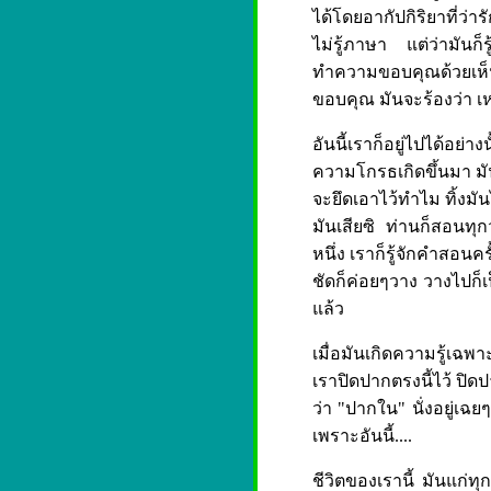
ได้โดยอากัปกิริยาที่ว่า
ไม่รู้ภาษา แต่ว่ามันก็
ทำความขอบคุณด้วยเห็น
ขอบคุณ มันจะร้องว่า เหม
อันนี้เราก็อยู่ไปได้อย่
ความโกรธเกิดขึ้นมา มั
จะยึดเอาไว้ทำไม ทิ้งมัน
มันเสียซิ ท่านก็สอนทุกวั
หนึ่ง เราก็รู้จักคำสอนคร
ชัดก็ค่อยๆวาง วางไปก็เป็
แล้ว
เมื่อมันเกิดความรู้เฉพา
เราปิดปากตรงนี้ไว้ ปิดปา
ว่า "ปากใน" นั่งอยู่เฉยๆ 
เพราะอันนี้....
ชีวิตของเรานี้ มันแก่ท