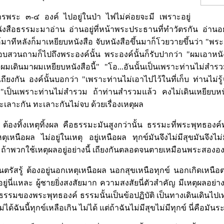
ารพระ ๓-๔ องค์ ไปอยู่ในป่า ไฟไม่ค่อยจะมี เพราะอยู่
นังสือธรรมะมาอ่าน อ่านอยู่ที่หน้าพระประธานที่ทำวัตรกัน อ่านอยู่
มาทีหลังก็มาเหยียบหนังสือ จับหนังสือขึ้นมาก็โวยวายขึ้นว่า "พ
" สอบสวนถามก็ไปถึงพระองค์นั้น พระองค์นั้นก็รับปากว่า "ผมเอาหนังสื
ังสือผมเดินมาผมเหยียบหนังสือนี้" "โอ...อันนั้นเป็นเพราะท่านไม่สำ
เถียงกัน องค์นั้นบอกว่า "เพราะท่านไม่เอาไปไว้ในที่เก็บ ท่านไม่รู้
า "เป็นเพราะท่านไม่สำรวม ถ้าท่านสำรวมแล้ว คงไม่เดินเหยียบหนัง
องทะเลาะกัน ทะเลาะกันไม่จบ ด้วยเรื่องเหตุผล
้น ต้องทิ้งเหตุทิ้งผล คือธรรมะมันสูงกว่านั้น ธรรมะที่พระพุทธองค์ท่
ตุเหนือผล ไม่อยู่ในเหตุ อยู่เหนือผล ทุกข์มันจึงไม่มีสุขมันจึงไม
ล ถ้าพวกใช้เหตุผลอยู่อย่างนี้ เถียงกันตลอดจนตายเหมือนพระสององค
นตรัสรู้ ต้องอยู่นอกเหตุเหนือผล นอกสุขเหนือทุกข์ นอกเกิดเหนือ
ยู่นี่แหละ ผู้ชายยิ่งสงสัยมาก ความสงสัยนี่ตัวสำคัญ มีเหตุผลอย่างน
่ธรรมของพระพุทธองค์ ธรรมนั้นเป็นข้อปฏิบัติ เป็นทางเดินเดินไปเท่า
ไม่ได้ฉันนี้ทุกข์เหลือเกิน ไม่ได้ แต่ถ้าฉันไม่มีสุขไม่มีทุกข์ นี่คือมัน