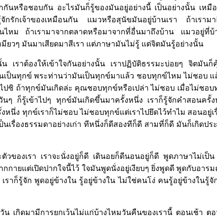
รักกันหรือชอบกัน อะไรมันก็รู้ของมันอยู่อย่างนี้ เป็นอย่างนั้น เหม
รู้จักรักเจ้าของเหมือนกัน แมวหรือสุนัขมันอยู่บ้านเรา ถ้าเรามาถ
ไหม ถ้าเรามาจากตลาดหรือมาจากที่อื่นมาถึงบ้าน แมวอยู่ที่
ียวๆ มันมาเสียดมาสีเรา แต่ภาษามันไม่รู้ แต่จิตมันรู้อย่างนั้น
างนั้น เราต้องให้เข้าใจกันอย่างนั้น เราปฏิบัติธรรมะบ่อยๆ จิตมันก
นเป็นทุกข์ พระท่านว่ามันเป็นทุกข์มาแล้ว ชอบทุกข์ไหม ไม่ชอบ แ
ไปซิ ถ้าทุกข์มันเกิดล่ะ คุณชอบทุกข์หรือเปล่า ไม่ชอบ เมื่อไม่ชอบทุ
นๆ ก็รู้เข้าไปๆ ทุกข์มันเกิดขึ้นมาครั้งหนึ่ง เราก็รู้จักคำสอนครั้ง
ั้งหนึ่ง ทุกข์เราก็ไม่ชอบ ไม่ชอบทุกข์แต่เราไปยึดไว้ทำไม สอนอยู่เร
นเรื่องธรรมดาอย่างเก่า ทีหนึ่งก็ดีสองทีก็ดี สามที่ก็ดี มันก็เกิดประโย
ะตัวของเรา เราจะนั่งอยู่ก็ดี เดินอยก็ดีนอนอยู่ก็ดี พูดภาษาไม่เป
กกายแต่เปิดปากใจนี้ไว้ ใจมันพูดนั่งอยู่เงียบๆ ยิ่งพูดดี พูดกับอารม
เราก็รู้จัก พูดอยู่ข้างใน รู้อยู่ข้างใน ไม่ใช่คนโง่ คนรู้อยู่ข้างในรู
ุกวัน เกิดมามีการยกเว้นไม่แก่บ้างไหมวันคืนของเรานี้ ตอนเช้า ต