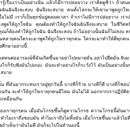
รู้เรื่องว่าเป็นอย่างนั้น แล้วก็มีการปล่อยวาง เราคิดดูซิว่า ถ้าค
จฉันฉันจึงจะสงบ ฉันจึงจะสบาย คนทั้งโลกจะให้เขามาพูดถูกใ
ื่อไม่มี เราก็เป็นทุกข์อยู่ตลอดเวลา ถ้าเราไม่มีการปล่อยวาง เราเ
พูดให้ถูกใจฉัน คุณต้องทำให้ถูกใจฉันฉันจึงจะสบาย ในชีวิตห
ุณก็ต้องทำให้ถูกใจฉัน ฉันจึงจะสงบ ถ้าไม่อย่างนั้นฉันก็ไม่สงบ คนคน
หลายคนใครจะมาพูดให้ถูกใจเราทุกคน ใครจะมาทำให้ดีทุกคน มัน
ศึกษาอย่างนี้
ทนต่ออารมณ์ที่มันเกิดขึ้นมาอย่าไปหมายมั่น อย่าไปยึดมั่น จับมาดูแ
งไรก็รับฟังมันไปเถอะ มันจะทำอย่างไรก็ระวังไว้ มันเป็นอย่างนั
ามสบาย
้น ที่มันมากระทบเราอยู่ทุกวันนี้ บางทีก็ร้าย บางทีก็ดี บางทีก็ช
หมือนกัน จะทำให้ถูกใจเราทุกคนมีไหม มันไม่ได้ นอกจากเราปฏิบัติธร
ม่เหมือนกัน
องเราทุกๆคน เมื่อมันโกรธขึ้นก็ดูความโกรธ ความโกรธนี้มันม
ม ทำไมเราถึงชอบมัน ทำไมเราถึงไม่ทิ้งมัน เมื่อโกรธขึ้นมาแล้วไม่ดี
นเสียถ้าเห็นว่ามันไม่ดี มันก็จะไปในทำนองนี้