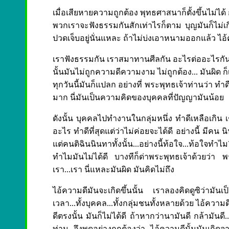
เมื่อเสียหายความถูกต้อง พุทธศาสนาก็ตั้งขึ้นไม่ได
พวกเราจะฟังธรรมกันสักเท่าไรก็ตาม บุญมันก็ไม่เก
ปวดเจ็บอยู่นั่นแหละ ถ้าไม่บ่งเอาหนามออกแล้ว ไอ้
เราฟังธรรมกัน เราสมาทานศีลกัน อะไรต่ออะไรกัน ต
นั้นมันไม่ถูกความดีความงาม ไม่ถูกต้อง... มันผิ
ทุกวันนี้มันก็แปลก อย่างที่ พระพุทธเจ้าท่านว่า ทำดีมั
มาก นี่มันเป็นความคิดของบุคคลที่ปัญญามันน้อย
ดังนั้น บุคคลไปทำงานในกลุ่มหนึ่ง ทำดีเหลือเกิน เ
อะไร ทำดีที่สุดแต่ว่าไม่ค่อยจะได้ดี อย่างนี้ มีคน
แต่คนติฉินนินทาทั้งนั้น...อย่างนี้ท้อใจ...ท้อใจทำ
ทำไมมันไม่ได้ดี บางทีก็ด่าพระพุทธเจ้าด้วยว่า
เรา...เรา นี่แหละมันผิด มันคิดไม่ถึง
ไอ้ความดีมันจะเกิดขึ้นนั้น เราลองคิดดูซิว่ามันเป
เวลา...ทั้งบุคคล...ทั้งกลุ่มชนทั้งหลายด้วย ไอ้ความ
ดีตรงนั้น มันก็ไม่ได้ดี ถ้าหากว่านามันดี กล้ามันดี...
ท่าน จึงพูดอย่างถูกต้องว่า ไอ้ความดีนั้นมันเก