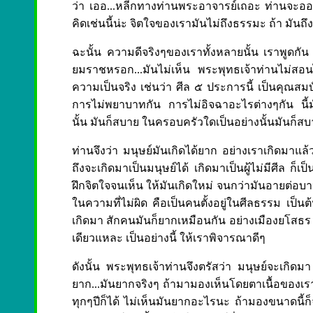
ว่า เออ...หลีกทางท่านพระอาจารย์เถอะ ท่านจะออ
คิดเช่นนี้น่ะ จิตใจของเรามันไม่ถึงธรรมะ ถ้า มั
ฉะนั้น ความดีจริงๆของเราทั้งหลายนั้น เราพูดกัน
ยมราชหรอก...มันไม่เห็น พระพุทธเจ้าท่านไม่สอนไ
ความเป็นจริง เช่นว่า ศีล ๕ ประการนี้ เป็นคุณสมบัต
การไม่พยาบาทกัน การไม่อิจฉาอะไรต่างๆกัน นี้มั
นั้น มันก็สบาย ในครอบครัวใดเป็นอย่างนั้นมันก็ส
ท่านจึงว่า มนุษย์มันเกิดได้ยาก อย่างเราเกิดมาแล้ว
ถึงจะเกิดมาเป็นมนุษย์ได้ เกิดมาเป็นผู้ไม่มีศีล ก็เป
ฝึกจิตใจจนเห็น ให้มันเกิดใหม่ จนกว่ามันอายต่อบา
ในความที่ไม่ผิด คือเป็นคนตั้งอยู่ในศีลธรรม เป็นต้น
เกิดมา สักคนมันก็ยากเหมือนกัน อย่างเมืองยโสธร ปี
เดียวแหละ เป็นอย่างนี้ ให้เราพิจารณาดีๆ
ดังนั้น พระพุทธเจ้าท่านจึงตรัสว่า มนุษย์จะเกิดมา 
ยาก...มันยากจริงๆ ถ้ามามองเห็นโดยตาเนื้อของเรา 
ทุกๆปีก็ได้ ไม่เห็นมันยากอะไรนะ ถ้ามองขนาดนี้ก็จร