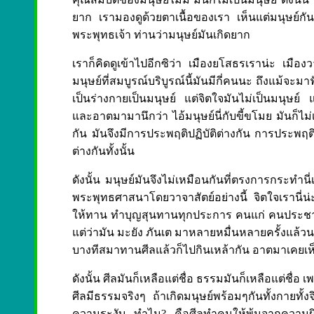
ยาก เรามองดูด้วยตาเนื้อของเรา เห็นแต่มนุษย์กันท
พระพุทธเจ้า ท่านว่ามนุษย์มันเกิดยาก
เราก็คิดดูเข้าไปอีกซิว่า เมืองยโสธรเราน่ะ เมือ
มนุษย์ที่สมบูรณ์บริบูรณ์นี้มันมีกี่คนนะ ถึงแม้จะมา
เป็นร่างกายเป็นมนุษย์ แต่จิตใจมันไม่เป็นมนุษย์ แ
และอาตมามานึกว่า ไอ้มนุษย์นี่กับขี้ขโมย มันก็ไม
กัน มันจึงมีการประพฤติปฏิบัติต่างกัน การประพฤติปฏิ
ต่างกันทั้งนั้น
ดังนั้น มนุษย์มันจึงไม่เหมือนกันที่ตรงการกระทำนี่
พระพุทธศาสนาโดยวาจาสัตย์อย่างนี้ จิตใจเรานี่น
ให้ทาน ทำบุญสุนทานทุกประการ คนแก่ คนประชาชนใน
แต่ว่ามัน มะยัง ภันเต มาหลายหมื่นหลายครั้งแล้วน
บางทีสมาทานศีลแล้วก็ไปกินเหล้ากัน อาตมาเคยเห็น 
ดังนั้น ศีลมันก็เหลือแต่ชื่อ ธรรมมันก็เหลือแต่ชื่อ 
ศีลมีธรรมจริงๆ ถ้าเกิดมนุษย์พร้อมๆกันทั้งกายทั
ความระงับ...ทำไม?...คือศีลทำคนให้พ้นจากความผิ