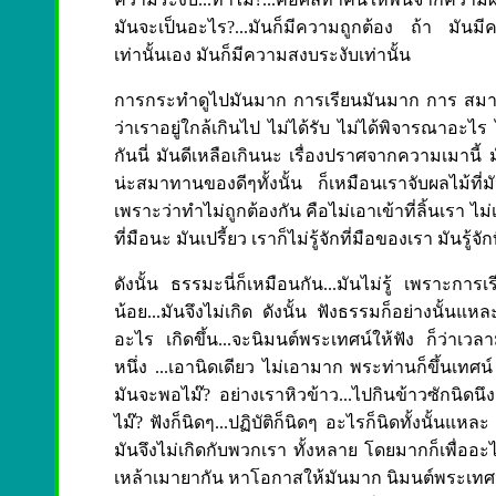
มันจะเป็นอะไร?...มันก็มีความถูกต้อง ถ้า มันมี
เท่านั้นเอง มันก็มีความสงบระงับเท่านั้น
การกระทำดูไปมันมาก การเรียนมันมาก การ สมาทานศี
ว่าเราอยู่ใกล้เกินไป ไม่ได้รับ ไม่ได้พิจารณาอะไร ไอ
กันนี่ มันดีเหลือเกินนะ เรื่องปราศจากความเมานี้ 
น่ะสมาทานของดีๆทั้งนั้น ก็เหมือนเราจับผลไม้ที
เพราะว่าทำไม่ถูกต้องกัน คือไม่เอาเข้าที่ลิ้นเรา ไม่เ
ที่มือนะ มันเปรี้ยว เราก็ไม่รู้จักที่มือของเรา มันรู้จ
ดังนั้น ธรรมะนี่ก็เหมือนกัน...มันไม่รู้ เพราะการเ
น้อย...มันจึงไม่เกิด ดังนั้น ฟังธรรมก็อย่างนั้
อะไร เกิดขึ้น...จะนิมนต์พระเทศน์ให้ฟัง ก็ว่าเ
หนึ่ง ...เอานิดเดียว ไม่เอามาก พระท่านก็ขึ้นเทศน
มันจะพอไม๊? อย่างเราหิวข้าว...ไปกินข้าวซักนิดนึง.
ไม๊? ฟังก็นิดๆ...ปฏิบัติก็นิดๆ อะไรก็นิดทั้งนั้นแห
มันจึงไม่เกิดกับพวกเรา ทั้งหลาย โดยมากก็เพื่ออะ
เหล้าเมายากัน หาโอกาสให้มันมาก นิมนต์พระเทศน์ใ