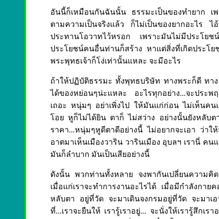
อันนี้ก็เหมือนกันฉันนั้น ธรรมะเป็นของทำยาก เพ
ตามความเป็นจริงแล้ว ก็ไม่เป็นของยากอะไร ไอ้
ประทานโอวาทไว้หรอก เพราะมันไม่มีประโยชน์ 
ประโยชน์คนอื่นท่านก็สร้าง หาแต่สิ่งที่เกิดประโยช
พระพุทธเจ้าก็โง่เท่านั้นแหละ จะมีอะไร
ถ้าให้ปฏิบัติธรรมะ ทั้งพุทธบริษัท ทางพระก็ดี ทาง
ได้ของหย่อนๆน่ะแหละ อะไรทุกอย่าง...จะประพฤ
เถอะ หนุ่มๆ อย่าเพิ่งไป ให้มันแก่ก่อน ไม่เห็นคนแก
โอย หูก็ไม่ได้ยิน ตาก็ ไม่สว่าง อย่างนั้นยังหล
ราคา...หนุ่มๆหูดีตาดีอย่างนี้ ไม่อยากจะเอา ว่าใ
อาตมาเห็นเมืองวาริน วารินเมือง อุบลฯ เรานี่ คนแก่
มันก็ลำบาก มันเป็นเสียอย่างนี้
ดังนั้น พวกท่านทั้งหลาย จงพากันเปลี่ยนความคิด เ
เมื่อแก่เราจะทำการงานอะไรได้ เมื่อมีกำลังกายคล่
หลับตา อยู่ที่วัด จะมาเดินจงกรมอยู่ที่วัด จะมาเอา
ที่...เราจะยืนให้ เรารู้เราอยู่... จะนั่งให้เรารู้สึกเรา