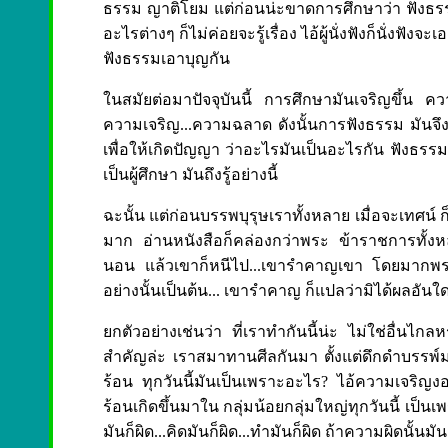
ธรรม ญาติโยม แต่ก่อนน่ะขาดการศึกษาว่า ฟังธรรมเพื่อ
อะไรต่างๆ ก็ไม่ค่อยจะรู้เรื่อง ไอ้ผู้นั่งฟังก็นั่งฟังจ
ฟังธรรมเอาบุญกัน
ในสมัยต่อมาปัจจุบันนี้ การศึกษามันเจริญขึ้น ความ 
ความเจริญ...ความฉลาด ดังนั้นการฟังธรรม มันจึงเ
เพื่อให้เกิดปัญญา ว่าอะไรมันเป็นอะไรกัน ฟังธรรมเ
เป็นผู้ศึกษา มันถึงรู้อย่างนี้
ฉะนั้น แต่ก่อนบรรพบุรุษเราทั้งหลาย เมื่อจะเทศน์ ก
มาก อ่านหนังสือก็คล่องกว่าพระ ข้าราชการทั้งหลาย
นอน แล้วเขาก็หนีไป...เขารำคาญเขา โดยมากพระ
อย่างนั้นเป็นต้น... เขารำคาญ ก็แปลว่ามิได้ผลอันใดเ
ยกตัวอย่างเช่นว่า ที่เราทำกันนี้น่ะ ไม่ใช่อื่นไกลห
สำคัญล่ะ เราสมาทานศีลกันมา ตั้งแต่ดึกดำบรรพ์ม
ร้อน ทุกวันนี้มันเป็นเพราะอะไร? ไอ้ความเจริญงอก
ร้อนเกิดขึ้นมาใน กลุ่มน้อยกลุ่มใหญ่ทุกวันนี้ เป็น
มันก็ผิด...คิดมันก็ผิด...ทำมันก็ผิด ถ้าความผิดนั้นม