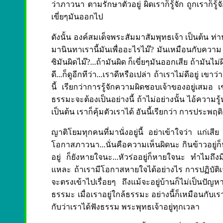
ว่าภาวนา ตามรักษาตัวอยู่ ผิดเราก็รู้จัก ถูกเราก็รู้จัก 
เขี่ยๆมันออกไป
ดังนั้น องค์สมเด็จพระสัมมาสัมพุทธเจ้า เป็นต้น ท่านจ
มานินทาเรานี้มันเพื่ออะไรไม๊? มันเหมือนกับความ เข
ซิมันผิดไม๊?...ถ้ามันผิด ก็เขี่ยๆมันออกเสีย ถ้ามัน
ดี...ก็ดูอีกทีว่า...เราดีหรือเปล่า ถ้าเราไม่ดีอยู่ 
นี้ เรียกว่าการรู้จักความผิดชอบเจ้าของอยู่เสมอ เ
ธรรมะจะต้องเป็นอย่างนี้ ถ้าไม่อย่างนั้น ไอ้ความรู้หรื
เป็นต้น เราก็คุ้มตัวเราได้ อันนี้เรียกว่า การประพ
ญาติโยมทุกคนที่มานั่งอยู่นี้ อย่าเข้าใจว่า แก่เสีย
โอกาสภาวนา...นั่นคือความเห็นผิดนะ กินข้าวอยู่
อยู่ ก็ยังหายใจนะ...หัวร่ออยู่ก็หายใจนะ ทำไมถึง
แหละ ถ้าเรามีโอกาสหายใจได้อย่างไร การปฏิบัติเราก
จะตรงเข้าไปเรื่อยๆ ถึงแม้จะอยู่บ้านก็ไม่เป็นปัญหา
ธรรมะ เมื่อเราอยู่ใกล้ธรรมะ อย่างนี้ก็เหมือนกับเรา
กับว่าเราได้ฟังธรรม พระพุทธเจ้าอยู่ทุกเวลา