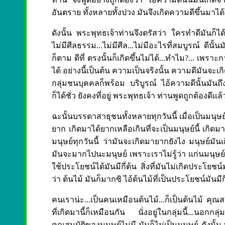
อันตราย ทั้งหลายทั้งปวง มันจึงเกิดความดีขึ้นมาได
ดังนั้น พระพุทธเจ้าท่านจึงตรัสว่า ใครทำดีมันก็ได
ไม่มีศีลธรรม...ไม่มีศีล...ไม่มีอะไรที่สมบูรณ์ ดีนั้น
ก็ตาม ดีที่ ตรงนั้นก็เกิดขึ้นไม่ได้...ทำไม?... เพราะก
ได้ อย่างนี้เป็นต้น ความเป็นจริงนั้น ความดีมันจะเ
กลุ่มชนบุคคลก็พร้อม บริบูรณ์ ไอ้ความดีนั้นมันถึงจ
ก็ได้ชั่ว ยังคงที่อยู่ พระพุทธเจ้า ท่านพูดถูกต้องดีแ
ฉะนั้นบรรดาสาธุชนทั้งหลายทุกวันนี้ เมื่อเป็นมนุ
ยาก เกิดมาได้ยากเหลือเกินที่จะเป็นมนุษย์นี้ เกิดม
มนุษย์ทุกวันนี้ ว่ามันจะเกิดมายากยังไง มนุษย์มัน
มันจะมากไปนะมนุษย์ เพราะเราไม่รู้ว่า แก่นมนุษย์มั
ใช้ประโยชน์ได้มันมีกี่ต้น สิ่งที่มันไม่เกิดประโยชน์มั
ว่า ต้นไม้ มันก็มากซิ ไอ้ต้นไม้ที่เป็นประโยชน์มันมีก
คนเราน่ะ...เป็นคนเหมือนต้นไม้...ก็เป็นต้นไม้ คุณส
ที่เกิดมานี้ก็เหมือนกัน นั่งอยู่ในกลุ่มนี้...นอกกล
คุณสมบัติของมนุษย์ไม่มี มันก็ไม่เป็นมนุษย์ ดังนั