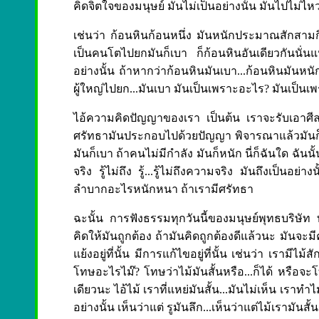
คิดจิตใจของมนุษย์ มันไม่เป็นอย่างนั้น มันไปไม่ไ
เช่นว่า ก้อนหินก้อนหนึ่ง มันหนักประมาณสักสามกิ
เป็นคนโตไปยกมันก็เบา ก็ก้อนหินอันเดียวกันนั
อย่างนั้น ถ้าหากว่าก้อนหินมันเบา...ก้อนหินมันหนัก
ผู้ใหญ่ไปยก...มันเบา มันเป็นเพราะอะไร? มันเป็น
ไอ้ความคิดปัญญาของเรา เป็นต้น เราจะรับเอาศีล
ศรัทธามันประกอบไปด้วยปัญญา พิจารณาแล้วมันก็ง่า
มันก็เบา ถ้าคนไม่มีกำลัง มันก็หนัก นี่ก็ฉันใด ฉัน
จริง รู้ไม่ถึง รู้...รู้ไม่ถึงความจริง มันถึงเป็นอย
ลำบากอะไรหนักหนา ถ้าเรามีศรัทธา
ฉะนั้น การฟังธรรมทุกวันนี้ของมนุษย์พุทธบริษัท 
คิดให้มันถูกต้อง ถ้ามันคิดถูกต้องดีแล้วนะ มันจะมี
แย้งอยู่ที่นั้น มีการแก้ไขอยู่ที่นั้น เช่นว่า เรามีไ
โทษอะไรไม๊? โทษว่าไม้มันสั้นหรือ...ก็ได้ หรือจะโทษ
เดียวนะ ไอ้ไม้ เราที่แหย่มันสั้น...มันไม่เห็น เรา
อย่างนั้น เห็นว่าแต่ รูมันลึก...เห็นว่าแต่ไม้เรามันส