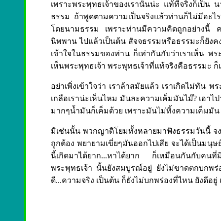
เพราะพระพุทธเจ้าของเรานั้นน่ะ แท้ที่จริงก็เป็น น
ธรรม ถ้าพูดตามความเป็นจริงแล้วท่านก็ไม่มีอะไร 
โดยนามธรรม เพราะท่านมีความคิดถูกอย่างนี้ ความ
นิพพาน ไปแล้วเป็นต้น สัจจธรรมหรือธรรมะก็ยังคงที่อ
เข้าใจในธรรมของท่าน ก็เท่ากันกับว่าเราเห็น พระพุ
เห็นพระพุทธเจ้า พระพุทธเจ้าที่แท้จริงคือธรรมะ ก็เป
อย่าเพิ่งเข้าใจว่า เราล้าสมัยแล้ว เราเกิดไม่ทัน 
เกลือเราน่ะเห็นไหม มันละความเค็มมันไม๊? เอาไปวาง
มากๆน้ำมันก็เค็มด้วย เพราะมันไม่ทิ้งความเค็มมัน ไ
มิเช่นนั้น พวกญาติโยมทั้งหลายมาฟังธรรมวันนี้ จง ใ
ถูกต้อง พยายามเขี่ยๆมันออกไปเสีย จะได้เป็นมนุษย์ท
นี้เกิดมาได้ยาก...หาได้ยาก ก็เหมือนกันกับคนที
พระพุทธเจ้า นั้นยังสมบูรณ์อยู่ ยังไม่ขาดตกบกพ
ดี...ความจริง เป็นต้น ก็ยังไม่บกพร่องที่ไหน ยังดีอย