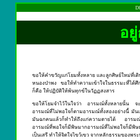
Dh
อยู
ขอให้คำขวัญแก่โยมทั้งหลาย และลูกศิษย์ใหม่ที่เด
หนองป่าพง ขอให้ทำความเข้าใจในธรรมะที่ได้ศึกษ
ก็คือ ให้ปฏิบัติให้พ้นทุกข์ในวัฏฏสงสาร
ขอให้โยมจำไว้ในใจว่า อารมณ์ทั้งหลายนั้น จะ
อารมณ์ที่ไม่พอใจก็ตามอารมณ์ทั้งสองอย่างนี้ มันเห
มันฉกคนแล้วก็ทำให้ถึงแก่ความตายได้ อารมณ์นี้ก็เ
อารมณ์ที่พอใจก็มีพิษมากอารมณ์ที่ไม่พอใจก็มีพ
เป็นเสรี ทำให้จิตใจไขว้เขว จากหลักธรรมของพระพ