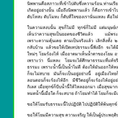
นิพพานคือสภาวะที่เข้าไปดับซึ่งความร้อน ท่านเร
เกิดอยู่อย่างนั้น เมื่อถึงนิพพานแล้ว ก็คือการเข้
ดับโทสะ ดับโมหะ ก็ดับที่ใจของเรานั่นแหละ คือใ
ในความสงบนั้น สุขก็ไม่มี ทุกข์ก็ไม่มี แต่มนุษย
เห็นว่าความสุขเป็นยอดของชีวิตแล้ว แม้พระนิพ
เพราะความคุ้นเคย ตามเป็นจริงแล้ว เลิกสิ่งทั้ง ๒
กลับบ้าน แล้วขอให้เปิดเทปธรรมะนี้ฟังอีก จะได้ม
ใหม่ๆ โยมร้องไห้ เมื่ออาตมาเห็นน้ำตาของโยม อาต
เพราะว่า นี่แหละ โยมจะได้ศึกษาธรรมะที่แท้จริ
ธรรมะ เพราะน้ำนี้เป็นน้ำไม่ดี ต้องให้มันออกให้ห
ก็จะไม่สบาย มันก็จะเป็นอยู่อย่างนี้ อยู่เมืองไทยก
ลอนดอนก็จะร้องไห้อีก มีชีวิตอยู่ก็จะร้องไห้อยู่อย
กิเลส เมื่อทุกข์ก็บีบน้ำนี้ให้ไหลออกมา เมื่อสุขมา
หมดน้ำนี้เมื่อใด ก็จะสบาย ถ้าโยมทำได้ โยมก็จ
ขอให้โยมรับธรรมะนี้ไปปฏิบัติ ไปปฏิบัติให้พ้นทุก
ขอให้โยมมีความสุข ความเจริญ ให้เป็นผู้ประพฤต