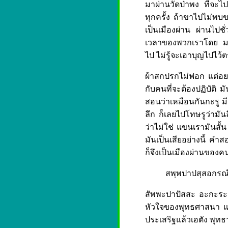
มาผ่านวัดป่าพง ที่จะไปก
ทุกครั้ง ถ้าขาไปไม่พบขา
เป็นเมืองผ่าน ผ่านไปชั
เวลาของพวกเราโดย มาก
ไป ไม่รู้จะเอาบุญไปไว้ต
ผ้าสกปรกไม่ฟอก แต่อย
กับคนที่จะต้องปฏิบัติ 
สอนว่าเหมือนกันกะรู มีรู
ลึก ก็เลยไปโทษรูว่ามันลึ
ว่าไม่ใช่ แขนเรามันสั
มันเป็นเสียอย่างนี้ ค
ก็จึงเป็นเมืองผ่านของค
สพฺพปาปสฺสอกรณํก
สัพพะปาปัสสะ อะกะระน
หัวใจของพุทธศาสนา แต
ประเสริฐแล้วเอตัง พุทธ