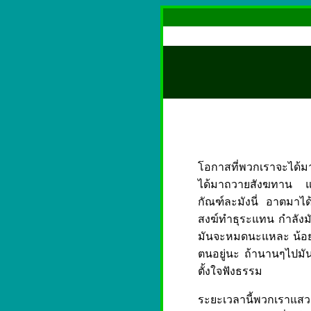
โอกาสที่พวกเราจะได้มาร
ได้มาถวายสังฆทาน และ
กัณฑ์ละมังนี่ อาตมาไ
สงฆ์ทำธุระแทน กำลังมัน
มันจะหมดนะแหละ น้อยๆลง
ตนอยู่นะ ถ้านานๆไปมันจ
ตั้งใจฟังธรรม
ระยะเวลานี้พวกเราแสว