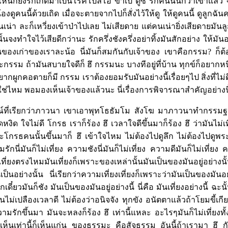
ดไหนก็ยิ่งรักเกิดมาเป็นโรคโปลิโอ ขาเป๋ ดูซิ รักคนนั้นกว่าเขาแ
ูน้องดูคนนี้ด้วยเถิด เมื่อจะตายจากไปก็สั่งไว้ให้ดู ให้ดูคนนี้ ดูลูกฉัน
เน่า ละก็เหวี่ยงเข้าป่าไปเลย ไม่เสียดาย แต่คนเน่ายิ่งเสียดายมันลูก
นั้นจงทำใจไว้เสียดีกว่านะ รักครึ่งชังครึ่งอย่าทิ้งมันสักอย่าง ให้มันอ
ของเก่าของเราละน้อ นี่มันก็สมกันกับเจ้าของ เขาคือกรรม? ก็ต้
นะกรรม ถ้ามันสบายใจดีก็ ฮึ กรรมนะ บางทีอยู่ที่บ้าน ทุกข์ก็อยากหน
ากผูกคอตายก็มี กรรม เราต้องยอมรับมันอย่างนี้เรื่อยๆไป สิ่งที่ไม่ดีก
ช่ไหม พอมองเห็นเจ้าของแล้วนะ นี่เรื่องการพิจารณาสำคัญอย่างนี
์ที่เรียกว่าภาวนา เขาเอาพุทโธธัมโม สังโฆ มาภาวนาทำกรรมฐาน
หงุดหงิด ใจไม่ดี โกรธ เราก็ร้อง ฮึ เวลาใจดีขึ้นมาก็ร้อง ฮึ ว่ามันไม่
จะโกรธคนนั้นขึ้นมาก็ ฮึ เข้าใจไหม ไม่ต้องไปดูลึก ไม่ต้องไปดูพร
มรักนี่มันก็ไม่เที่ยง ความชังนี่มันก็ไม่เที่ยง ความดีมันก็ไม่เที่ยง ค
เที่ยงตรงไหมมันเที่ยงก็เพราะของเหล่านั้นมันเป็นของมันอยู่อย่างนั้น
เป็นอย่างนั้น นี่เรียกว่าความเที่ยงเที่ยงก็เพราะว่ามันเป็นของมันอย
รักเดี๋ยวมันก็ชัง มันเป็นของมันอยู่อย่างนี้ นี่คือ มันเที่ยงอย่างนี้ ฉ
มันไม่เปลืองเวลาดี ไม่ต้องว่าอนิจจัง ทุกขัง อนัตตาแล้วถ้าโยมขี้
วามรักขึ้นมา มันจะหลงก็ร้อง ฮึ เท่านี้แหละ อะไรๆมันก็ไม่เที่ยงทั้ง
น เห็นเท่านี้ก็เห็นแก่น ของธรรมะ คือสัจธรรม อันนี้ถ้าเรามา ฮ