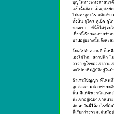
บุญในทางพุทธศาสนาคือก
แล้วนั้นจึงว่าเป็นกุศลจิ
ไปมองดูอะไร แม้แต่จะม
ทั้งนั้น ดูใคร ดูเป็ด ด
ของเรา ทีนี้ก็ไม่รู้จ
เดี๋ยวนี้เรียกคนตายว่าค
บาปอยู่อย่างนั้น จึงสะส
โยมไปทำความดี ก็เหมือน
เองใช่ไหม สถาปนิก ไม่ด
วาจา ดูใจของเรากายเรานี่
จะไปหาที่ปฏิบัติอยู่ใน
ถ้าเรามีปัญญา ที่ไหนท
ถูกต้องตามสภาพของมันแล
นั้น มีแต่ตัวเรานั่นแหละ
น่ะเขาอยู่เฉยๆเขาสบายก
ล่ะ มาวันนี้ได้อะไรที่ต
นี้เรียกว่าธรรมะมันมีอ