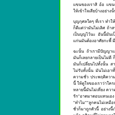
แขนของเราสิ อ้อ แขนของเ
ให้เข้าใจเสียบ้างอย่างนั
บุญกุศลใดๆ ที่เรา ทำให้
ก็ดีแต่ว่ามันไม่เลิศ ถ้า
เป็นบุญไว้นะ อันนี้มันเป
แก่นมันต้องอาศัยกะพี้ มี
ฉะนั้น ถ้าเรามีปัญญาแล
มันก็เลยกลายเป็นไม่ดี ก
มันก็เปลี่ยนไปทั้งนั้น
ไม่รับทั้งนั้น มันไม่เอ
ความชั่ว ประพฤติความด
นี้ ให้ดูใจของเราว่าใครเ
หลายนี้มันไม่เที่ยง ความ
รัก"อาตมาตอบแทนเอง "เ
"ทำไม""ลูกคนไม่เหมือนล
ชั่วก็มาถูกตัวนี้ อย่างนี