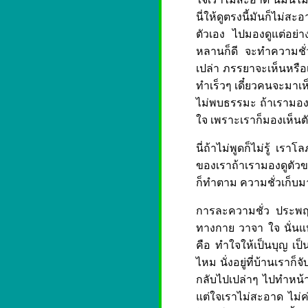
นี่ให้ดูตรงนี้มันก็ไม่ส
ตัวเอง ไปมองดูแต่อย่า
หลานก็ดี จะทำความชั่ว
เปล่า ภรรยาจะเห็นหรือเป
ทำเร็วๆ เดี๋ยวคนจะมาเห็
ไม่พบธรรมะ ถ้าเรามองดูต
ใจ เพราะเราก็มองเห็นตัวของ
นี่ถ้าไม่พูดก็ไม่รู้ เราโ
ของเราถ้าเรามองดูตัวของเ
ก็ทำตาม ความชั่วเก็บมาท
การละความชั่ว ประพฤต
ทางกาย วาจา ใจ นั่นแห
คือ ทำใจให้เป็นบุญ เป็น
ไหม นั่งอยู่ที่บ้านเราก
กลับไปเปล่าๆ ไปทำหน้าบ
แต่ใจเราไม่สะอาด ไม่ค่อ