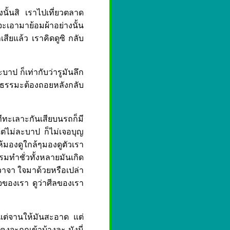
นั้นสิ เราไปเที่ยวตลาด
็จะเอามาย้อมผ้าอย่างนั้น
สียแล้ว เราคิดดูซิ กลับ
าป ก็เท่ากับว่ารูมันลึก
ับ ธรรมะต้องถอยหลังกลับ
ะเลาะกันเสียบนรถก็มี
่ไม่ละบาป ก็ไม่เจอบุญ
้มองดูใกล้ๆมองดูตัวเรา
รมทำชั่วทั้งหลายมันเกิด
วาจา ใจมาด้วยหรือเปล่า
ูใจของเรา ดูว่าศีลของเรา
างแต่จานให้มันสะอาด แต่
คงจะถูกเข้าบ้างละ มังนี่