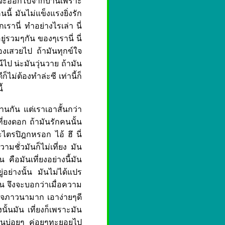
ล้ว จะออกไปจากบ้านเพราะ
คนนี้ มันไม่แข็งแรงยิ่งรัก
เรานี่ ทำอย่างไรเล่า นี่
ยู่รวมๆกัน ของๆเรานี่ นี่
องเสวยไป ถ้ามันทุกข์ใจ
ีไป น่ะมันวุ่นวาย ถ้ามัน
็ไม่ต้องทำล่ะซี เท่านี้ก็
้
กัน แต่เราเอาสั้นกว่า
เที่ยงดอก ถ้ามันรักคนนั้น
ะไตรปิฎกหรอก ไอ้ ฮึ นี่
วามชั่วมันก็ไม่เที่ยง มัน
 คือมันเที่ยงอย่างนี้มัน
ู่อย่างนั้น มันไม่ได้แปร
ะนั้น จึงจะบอกว่าเมื่อความ
เกียจภาวนามาก เอาง่ายๆดี
นั้นมัน เที่ยงก็เพราะมัน
ึ กันบ่อยๆ ค่อยๆทะยอยไป