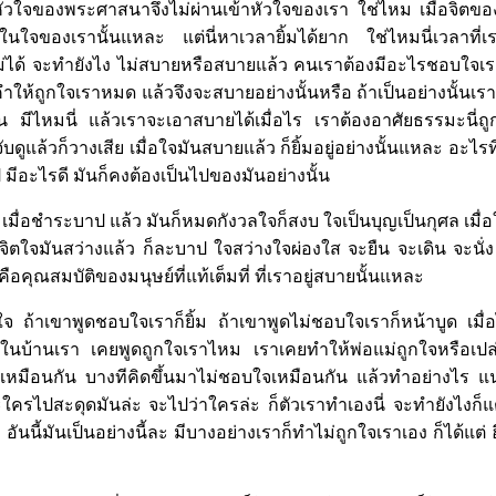
หัวใจของพระศาสนาจึงไม่ผ่านเข้าหัวใจของเรา ใช่ไหม เมื่อจิตของ
ู่ในใจของเรานั้นแหละ แต่นี่หาเวลายิ้มได้ยาก ใช่ไหมนี่เวลาที่เ
ม่ได้ จะทำยังไง ไม่สบายหรือสบายแล้ว คนเราต้องมีอะไรชอบใจเร
ห้ถูกใจเราหมด แล้วจึงจะสบายอย่างนั้นหรือ ถ้าเป็นอย่างนั้นเรา
 มีไหมนี่ แล้วเราจะเอาสบายได้เมื่อไร เราต้องอาศัยธรรมะนี่ถูกก
บดูแล้วก็วางเสีย เมื่อใจมันสบายแล้ว ก็ยิ้มอยู่อย่างนั้นแหละ อะไรท
มีอะไรดี มันก็คงต้องเป็นไปของมันอย่างนั้น
มื่อชำระบาป แล้ว มันก็หมดกังวลใจก็สงบ ใจเป็นบุญเป็นกุศล เมื่อใ
อจิตใจมันสว่างแล้ว ก็ละบาป ใจสว่างใจผ่องใส จะยืน จะเดิน จะนั่
อคุณสมบัติของมนุษย์ที่แท้เต็มที่ ที่เราอยู่สบายนั้นแหละ
าชอบใจ ถ้าเขาพูดชอบใจเราก็ยิ้ม ถ้าเขาพูดไม่ชอบใจเราก็หน้าบูด เม
กในบ้านเรา เคยพูดถูกใจเราไหม เราเคยทำให้พ่อแม่ถูกใจหรือเปล่
็เหมือนกัน บางทีคิดขึ้นมาไม่ชอบใจเหมือนกัน แล้วทำอย่างไร แ
่ะใครไปสะดุดมันล่ะ จะไปว่าใครล่ะ ก็ตัวเราทำเองนี่ จะทำยังไงก็แต
อันนี้มันเป็นอย่างนี้ละ มีบางอย่างเราก็ทำไม่ถูกใจเราเอง ก็ได้แต่ ฮ