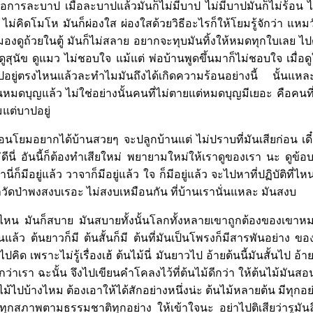
ารละบาป เมื่อละบาปแล้วมันก็ไม่มีบาป ไม่มีบาปมันก็ไม่ร้อน ไม่ร
ต ไม่คิดโมโห มันก็ผ่องใส ผ่องใสด้วยวิธีอะไรก็ให้โยมรู้จักว่า แหมว
องดูถ้วยในตู้ มันก็ไม่สลาย อยากจะทุบมันทิ้งให้หมดทุกใบเลย ไป
ูไก่ดูสุนัข ดูแมว ไม่ชอบใจ แม้แต่ พ่อบ้านพูดขึ้นมาก็ไม่ชอบใจ เมื
ะไปอยู่ตรงไหนแล้วละทำไมมันถึงได้เกิดความร้อนอย่างนี้ นั้นแหละ
นหมดบุญแล้ว ไม่ใช่อย่างนั้นคนที่ไม่ตายแต่หมดบุญมีเยอะ คือคนที่ไ
มแต่บาปอยู่
โยมอยากได้บ้านสวยๆ จะปลูกบ้านแต่ ไม่ปราบที่มันเสียก่อน เดี๋ย
ีนี่ อันนี้ก็ต้องทำเสียใหม่ พยายามใหม่ให้เราดูของเรา นะ ดูข้
ก็มีอยู่แล้ว วาจาก็มีอยู่แล้ว ใจ ก็มีอยู่แล้ว จะไปหาที่ปฏิบัติที่ไห
ป่าวัดป่าพงสงบเรอะ ไม่สงบเหมือนกัน ที่บ้านเรานั่นแหละ มันสงบ
ี่ไหน มันก็สบาย มันสบายทั้งนั้นโลกทั้งหลายเขาถูกต้องของเขาหมด
้ว ต้นยาวก็มี ต้นสั้นก็มี ต้นที่มันเป็นโพรงก็มีสารพันอย่าง ขอ
ไปคิด เพราะไม่รู้เรื่องเฮ้ ต้นไม้นี่ มันยาวไป อ้ายต้นนี้มันสั้นไป อ้า
ว่าเรา ฉะนั้น จึงไปเขียนคำโคลงไว้ที่ต้นไม้ดีกว่า ให้ต้นไม้มันสอ
้นไม้ไปบ้างไหม ต้องเอาให้ได้สักอย่างหนึ่งน่ะ ต้นไม้หลายต้น มีทุกอย
ยู่ทุกสภาพตามธรรมชาติทุกอย่าง ให้เข้าใจนะ อย่าไปติเสียว่ารูมั