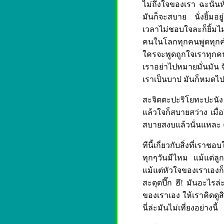
ไม่ถึงใจของเรา ฉะนั้น
มันก็จะสบาย นั่งยิ้มอย
เวลาไม่ชอบใจละก็ยิ้มไ
คนในโลกทุกคนพูดทุกคำใ
ใครจะพูดถูกใจเราทุกคน
เราอย่าไปหมายมั่นมัน จั
เราเป็นบาป มันก็หมดไป 
สะจิตตะปะริโยทะปะนัง เ
แล้วใจก็สบายสว่าง เมื่
สบายสงบแล้วนั่นแหละ คื
ทีนี้เกี่ยวกับสิ่งที่เร
ทุกๆวันมีไหม แม้แต่ลู
แม้แต่หัวใจของเราเองก
สะดุดปึ๊ก ฮึ! มันอะไรล
ของเราเอง ให้เราคิดดูสิ 
นี่ล่ะมันไม่เที่ยงอย่างนี้