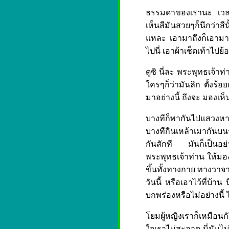
ธรรมดาของเรานะ เวลาจะ
เห็นสีมันสวยๆก็นึกว่าสี
แหละ เอามาถึงก็เอามาย้
ไปนี่ เอาผ้าเช็ดเท้าไปย
ดูซิ นี่ละ พระพุทธเจ้า
ใครๆก็ว่ามันลึก ตั้งร้
มาอย่างนี้ ถึงจะ มองเห็
บางทีก็พากันไปแสวงห
บางทีกินเหล้าเมากันบ
กันสักที มันก็เป็นอย่
พระพุทธเจ้าท่าน ให้มอง
ขึ้นทั้งทางกาย ทางวาจ
วันนี้ หรือเอาไว้ที่บ้า
บกพร่องหรือไม่อย่างนี้ 
โยมผู้หญิงเราก็เหมือนก
ใจเราไม่สะอาด นี่มันไม่