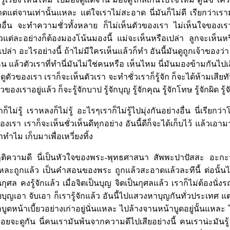
ะอาดแต่จานเท่านั้นแหละ แต่ใจเราไม่สะอาด นี่มันก็ไม่ดี เรียกว่าเ
งอื่น จะทำความชั่วทั้งหลาย ก็ไม่เห็นตัวของเรา ไม่เห็นใจของเรา
แต่ละอย่างก็ต้องมองโน้นมองนี้ แม่จะเห็นหรือเปล่า ลูกจะเห็นหร
ล่า อะไรอย่างนี้ ถ้าไม่มีใครเห็นแล้วก็ทำ อันนี้มันดูถูกเจ้าของว่า
น แล้วตัวเราที่ทำนี่มันไม่ใช่คนหรือ เห็นไหม นี่มันมองข้ามกันไปเส
ัวของเรา เราก็จะเห็นตัวเรา จะทำชั่วเราก็รู้จัก ก็จะได้ห้ามเสียทั
เราอยู่แล้ว ก็จะรู้จักบาป รู้จักบุญ รู้จักคุณ รู้จักโทษ รู้จักผิด รู้จัก
ลภก็ไม่รู้ เราหลงก็ไม่รู้ อะไรๆเราก็ไม่รู้ไปมุ่งกันอย่างอื่น นี่เรีย
รา เราก็จะเห็นชั่วเห็นดีทุกอย่าง อันนี้ดีก็จะได้เก็บไว้ แล้วเอามาป
ำไม เก็บมาเพื่อเหวี่ยงทิ้ง
ิความดี นี่เป็นหัวใจของพระ-พุทธศาสนา สัพพะปาปัสสะ อะกะ
ละถูกแล้ว เป็นคำสอนของพระ ถูกแล้วสะอาดแล้วละทีนี้ ต่อนั้น
กุศล คงรู้จักแล้ว เมื่อจิตเป็นบุญ จิตเป็นกุศลแล้ว เราก็ไม่ต้องนั
็จับบุญเอา จับเอา ก็เรารู้จักแล้ว อันนี้ไปแสวงหาบุญกันทั่วประเทศ 
ูดหน้าเบี้ยวอย่างเก่าอยู่นั่นแหละ ไปล้างจานหน้าบูดอยู่นั้นแหล
ยจะดูกัน นี่คนเรามันพ้นจากความดีไปเสียอย่างนี้ คนเราน่ะมันรู้ แต