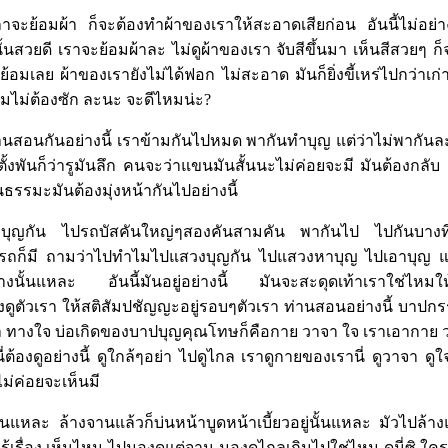
ย้อมผ้า ก็จะต้องทำผ้าของเราให้สะอาดเสียก่อน อันนี้ไม่อย่าง
นั้นสวยดี เราจะย้อมผ้าละ ไม่ดูผ้าของเรา จับสีขึ้นมา เห็นสีสวยๆ ก
อมเลย ผ้าของเรายังไม่ได้ฟอก ไม่สะอาด มันก็ยิ่งขี้เหร่ไปกว่าเก่าเ
้อมไม่ต้องซัก ละนะ จะดีไหมน่ะ?
ท่านสอนกันอย่างนี้ เราข้ามกันไปหมด พากันทำบุญ แต่ว่าไม่พากันละบ
อยตั้งพันก็ว่ารูมันลึก คนจะว่าแขนมันสั้นนะไม่ค่อยจะมี มันต้องกล
นธรรมะมันต้องมุ่งหน้ากันไปอย่างนี้
าบุญกัน ไปรถบัสคันใหญ่ๆสองคันสามคัน พากันไป ไปกันบางทีท
นรถก็มี ถามว่าไปทำไมไปแสวงบุญกัน ไปแสวงหาบุญ ไปเอาบุญ แต
างนั้นแหละ อันนี้มันอยู่อย่างนี้ มันจะสะดุดเท้าเราใช่ไหมให
ดูตัวเรา ให้สติสัมปชัญญะอยู่รอบๆตัวเรา ท่านสอนอย่างนี้ บาปกร
า ทางใจ บ่อเกิดของบาปบุญคุณโทษก็คือกาย วาจา ใจ เราเอากาย 
น นี่ต้องดูอย่างนี้ ดูใกล้ๆอย่า ไปดูไกล เราดูกายของเรานี่ ดูวาจา ด
ไม่ค่อยจะเห็นมี
ันแหละ ล้างจานแล้วก็บ่นหน้าบูดหน้าเบี้ยวอยู่นั้นแหละ มัวไปล้
รู้เรื่อง เห็นไหม ไปมองดูแต่จาน มองดูไกลเกินไปใช่ไหม ดูนี่ซิ ใคร