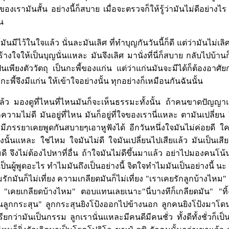
รามันสั้น อย่างนี้ก็สบาย เมื่อจะตรวจก็ให้รู้ว่ามันไม่ดีอย่างไร 
้น
มันมีไว้ในใจแล้ว นั่นละมันเลิศ ที่ทำบุญกันวันนี้ก็ดี แต่ว่ามันไม่เ
สร้างใจให้เป็นบุญนั่นแหละ มันจึงเลิศ มานั่งที่นี่ก็สบาย กลับไปบ้า
็นเพียงตัววัตถุ เป็นกะพี้ของแก่น แต่ว่าแก่นมันจะมีได้ก็ต้องอาศัยก
กะพี้จึงมีแก่น ให้เข้าใจอย่างนั้น ทุกอย่างก็เหมือนกันฉันนั้น
้ว มองดูที่ไหนที่ไหนมันก็จะเห็นธรรมะทั้งนั้น ถ้าคนขาดปัญญาแล้
็ความไม่ดี มันอยู่ที่ไหน มันก็อยู่ที่ใจของเรานี่แหละ ตามันเปลี่ยน
 สามีภรรยาเคยพูดกันสบายๆเอาหูฟังได้ อีกวันหนึ่งใจมันไม่ค่อยดี ใค
าทั้งนั้นแหละ ใช่ไหม ใจมันไม่ดี ใจมันเปลี่ยนไปเสียแล้ว มันเป็นเส
ี จึงไม่ต้องไปหาที่อื่น ถ้าใจมันไม่ดีขึ้นมาแล้ว อย่าไปมองคนโน
ป็นผู้พูดอะไร ทำไมมันถึงเป็นอย่างนี้ จิตใจทำไมมันเป็นอย่างนี้ นะ 
รักมันก็ไม่เที่ยง ความเกลียดมันก็ไม่เที่ยง "เราเคยรักลูกบ้างไหม" 
คยเกลียดบ้างไหม" ตอบแทนเลยเนาะ"นี่บางทีก็เกลียดมัน" "ทิ้งม
ูกกระสุน" ลูกกระสุนยิงโป้งออกไปข้างนอก ลูกคนยิงโป้งมาโดนที่ใ
้เรียกว่ามันเป็นกรรม ลูกเรานั่นแหละมีคนดีมีคนชั่ว ทั้งดีทั้งชั่วก็เป