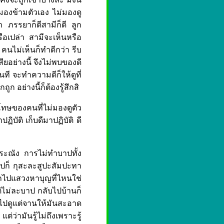
รามองข้ามตัวเอง ไม่มองดู
 ภรรยาก็ดีสามีก็ดี ลูก
ือเปล่า สามีจะเห็นหรือ
 คนไม่เห็นก็ทำดีกว่า รีบ
ียอย่างนี้ จึงไม่พบของดี
นที จะทำความดีก็ให้ดูที่
ถูก อย่างนี้ก็ต้องรู้สึกสิ
กว่าโทษของคนที่ไม่มองดูตัว
ฏิบัติ เก็บดีมาปฏิบัติ ดี
ระณัง การไม่ทำบาปทั้ง
ไปก็ กุสะละสูปะสัมปะทา
่งรถไปแสวงหาบุญที่ไหนใช่
แต่ไม่ละบาป กลับไปบ้านก็
ะ ไปดูแต่จานให้มันสะอาด
่ว่ามันรู้ไม่ถึงเพราะรู้