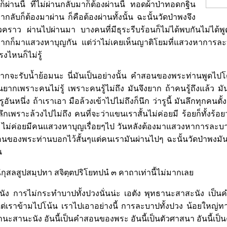
็ผ่านนี้ ที่ไม่ผ่านกลับมาก็ต้องผ่านนี้ ทอดผ้าป่าทอดกฐิน
กลับก็ต้องมาผ่าน ก็คือต้องผ่านทั้งนั้น ฉะนั้นวัดป่าพงจึง
่วคราว ผ่านไปผ่านมา บางคนที่มีธุระรีบร้อนก็ไม่ได้พบกันไม่ได้พู
ก็มาแสวงหาบุญกัน แต่ว่าไม่เคยเห็นญาติโยมที่แสวงหาการละบ
รงไหนก็ไม่รู้
ากจะรับน้ำย้อมนะ นี่มันเป็นอย่างนั้น คำสอนของพระท่านพูดไปโ
มันยากเพราะคนไม่รู้ เพราะคนรู้ไม่ถึง มันจึงยาก ถ้าคนรู้ถึงแล้ว ม
อันหนึ่ง ถ้าเราเอา มือล้วงเข้าไปไม่ถึงก็นึก ว่ารูนี้ มันลึกทุกคนต
กเพราะล้วงไปไม่ถึง คนที่จะว่าแขนเราสั้นไม่ค่อยมี ร้อยก็ทั้งร้อยว่
้น ไม่ค่อยมีคนแสวงหาบุญเรื่อยๆไป วันหลังต้องมาแสวงหาการละบาป
ำสอนของพระท่านบอกไว้สั้นๆแต่คนเรามันผ่านไปๆ ฉะนั้นวัดป่าพงมัน
น
ุสลสูปสมฺปทา สจิตฺตปริโยทปนํ ๓ คาถาเท่านี้ไม่มากเลย
ัง การไม่กระทำบาปทั้งปวงนั่นน่ะ เอตัง พุทธานะสาสะนัง เป็นค
่เราข้ามไปโน้น เราไปเอาอย่างนี้ การละบาปทั้งปวง น้อยใหญ่ทา
านะสานะนัง อันนี้เป็นคำสอนของพระ อันนี้เป็นตัวศาสนา อันนี้เป็นค