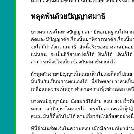
ความสงบจึงเกิดขึ้นมา มันเป็นไปอย่างนั้น ธรรมดาก็
หลุดพ้นด้วยปัญญาสมาธิ
บางคน แรงในทางปัญญา สมาธิพอเป็นฐานไม่มาก คล
คิดและมีปัญญาชักเรื่องนั้นมาพิจารณาชักเรื่องนี
จะได้มีกำลังกว่าสมาธิ อันนี้จริงของบางคนเป็นอย
แน่นอน จะเป็นอิริยาบถใดก็ได้ ยืนก็ได้ เดินก็ได้
สามารถที่จะไม่เกี่ยวข้องกับสมาธิมากก็ได้
ถ้าพูดกันง่ายๆปัญญาเห็นเลย เห็นไปเลยก็ละไปเลย 
มั่นยืนยันเป็นพยานตนเองได้ นี่จริตของบางคนเป็
เหลือแต่ความเห็นถูก ทำลายความฟุ้งซ่านออก เหลือ
บางคนปัญญาน้อย นั่งสมาธิได้ง่าย สงบ สงบเร็วที่สุด
หลาย แก้ปัญหาไม่ค่อยได้ พระโยคาวจรเจ้าผู้ปฏิบัต
สมถะมันก็ทิ้งกันไม่ได้ คาบเกี่ยวกันไปเรื่อยๆอย่างนี้
ทีนี้ถ้ามันชัดแจ้งในความสงบ เมื่อมีอารมณ์มาผ่าน ม