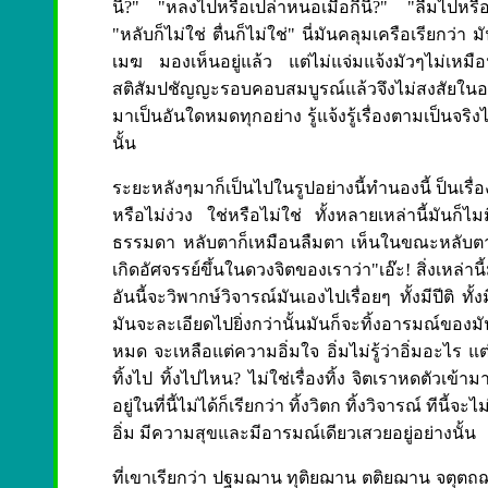
นี้?" "หลงไปหรือเปล่าหนอเมื่อกี้นี้?" "ลืมไปหรือเป
"หลับก็ไม่ใช่ ตื่นก็ไม่ใช่" นี่มันคลุมเครือเรียกว่
เมฆ มองเห็นอยู่แล้ว แต่ไม่แจ่มแจ้งมัวๆไม่เหม
สติสัมปชัญญะรอบคอบสมบูรณ์แล้วจึงไม่สงสัยในอากา
มาเป็นอันใดหมดทุกอย่าง รู้แจ้งรู้เรื่องตามเป็นจริง
นั้น
ระยะหลังๆมาก็เป็นไปในรูปอย่างนี้ทำนองนี้ ป็นเรื
หรือไม่ง่วง ใช่หรือไม่ใช่ ทั้งหลายเหล่านี้มันก็ไ
ธรรมดา หลับตาก็เหมือนลืมตา เห็นในขณะหลับตาก็
เกิดอัศจรรย์ขึ้นในดวงจิตของเราว่า"เอ๊ะ! สิ่งเหล่าน
อันนี้จะวิพากษ์วิจารณ์มันเองไปเรื่อยๆ ทั้งมีปีติ 
มันจะละเอียดไปยิ่งกว่านั้นมันก็จะทิ้งอารมณ์ของม
หมด จะเหลือแต่ความอิ่มใจ อิ่มไม่รู้ว่าอิ่มอะไร แต
ทิ้งไป ทิ้งไปไหน? ไม่ใช่เรื่องทิ้ง จิตเราหดตัวเข
อยู่ในที่นี้ไม่ได้ก็เรียกว่า ทิ้งวิตก ทิ้งวิจารณ์ 
อิ่ม มีความสุขและมีอารมณ์เดียวเสวยอยู่อย่างนั้น
ที่เขาเรียกว่า ปฐมฌาน ทุติยฌาน ตติยฌาน จตุตถฌาน