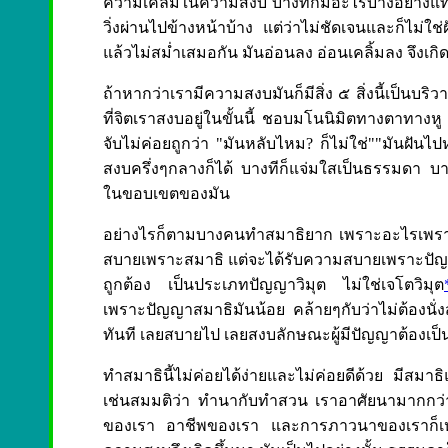
ความเคลิ้มในความสงบ บางทีก็มีอะไรบางอย่างแทรก
วิ่งผ่านไปข้างหน้าบ้าง แต่ว่าไม่ชัดเจนและก็ไม่ใช่ฝั
แล้วไม่สม่ำเสมอกัน มันอ่อนลง อ่อนเคลิ้มลง จึงเก
ถ้าหากว่าเรามีความสงบมันก็มีสิ่ง ๕ สิ่งนี้เป็นบร
ที่จิตเราสงบอยู่ในขั้นนี้ ชอบมโนนิมิตทางตาทาง
จับไม่ค่อยถูกว่า "มันหลับไหม? ก็ไม่ใช่""มันฝันไป
สงบครึ่งๆกลางก็ได้ บางทีก็แจ่มใสเป็นธรรมดา บา
ในขอบเขตของมัน
อย่างไรก็ตามบางคนทำสมาธิยาก เพราะอะไรเพราะจร
สบายเพราะสมาธิ แต่จะได้รับความสบายเพราะปัญ
ถูกต้อง เป็นประเภทปัญญาวิมุต ไม่ใช่เจโตวิมุต
เพราะปัญญาสมาธิมันน้อย คล้ายๆกับว่าไม่ต้องนั่
ทันที เลยสบายไป เลยสงบลักษณะผู้มีปัญญาต้องเป็น
ทำสมาธินี้ไม่ค่อยได้ง่ายและไม่ค่อยดีด้วย มีสมา
เช่นสมมติว่า ทำนากับทำสวน เราอาศัยนามากกว่า
ของเรา อาชีพของเรา และการภาวนาของเราก็เหม