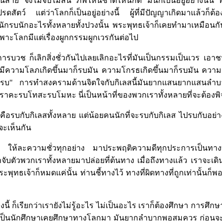
นเป็นสาย จึงไม่จบไม่สิ้น ภพไหนชาติไหนก็ดี มันก็เป็นอยู่อย่างน
ตว์ แต่ว่าโลกก็เป็นอยู่อย่างนี้ ผู้ที่มีปัญญาเกิดมาแล้วก็ต้อ
นักรบนักอะไรทั้งหลายทั้งปวงนั้น พระพุทธเจ้าก็เคยทำมาเหมือนกั
่เฉพาะโลกมีแต่เรื่องผูกกรรมผูกเวรกันต่อไป
บวช ก็เลิกสิ่งชั่วกันไปเลยเลิกอะไรที่มันเป็นกรรมเป็นเวร เอ
 มีความโลภเกิดขึ้นมาก็รบมัน ความโกรธเกิดขึ้นมาก็รบมัน ควา
ารรบ" การทำสงครามด้านจิตใจกับกิเลสนี้มันยากแสนยากแสนลำบ
าคะรบโทสะรบโมหะ นี่เป็นหน้าที่ของพวกเราทั้งหลายที่จะต้อง
คือรบกับกิเลสทั้งหลาย แต่น้อยคนนักที่จะรบกับกิเลส ไปรบกับอย่างอ
จะเห็นกัน
า ให้ละความชั่วทุกอย่าง มาประพฤติความดีทุกประการเป็นทางท
มาจับตัวพวกเราทั้งหลายมาปล่อยที่ต้นทาง เมื่อถึงทางแล้ว เราจะเดิ
ระพุทธเจ้าก็หมดแค่นั้น ท่านชี้ทางไว้ ทางที่ผิดทางที่ถูกเท่านั้นก็
่ทางนี้ ก็เรียกว่าเรายังไม่รู้อะไร ไม่เป็นอะไร เราก็ต้องศึกษา การศึก
ราเป็นนักศึกษาเคยศึกษาทางโลกมา มันยากลำบากพอสมควร ก่อนจะ