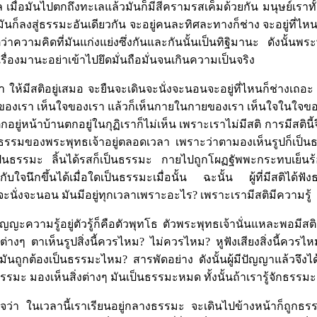
ล เมื่อมันไปตกถึงทะเลแล้วมันก็มีสีครามรสเค็มด้วยกัน มนุษย์เราทั้ง
ก็ลงสู่ธรรมะอันเดียวกัน จะอยู่คนละทิศละทางก็ช่าง จะอยู่ที่ไห
่ว่าความคิดที่มันแก่งแย่งซึ่งกันและกันนั้นเป็นทิฐิมานะ ดังนั้นพระ
เรื่องมานะอย่าเข้าไปยึดมั่นถือมั่นจนเกินความเป็นจริง
ให้มีสติอยู่เสมอ จะยืนจะเดินจะนั่งจะนอนจะอยู่ที่ไหนก็ช่างเถอะ
ตัวของเรา เห็นใจของเรา แล้วก็เห็นกายในกายของเรา เห็นใจในใจของ
ตกอยู่หน้าบ้านตกอยู่ในกุฏิเราก็ไม่เห็น เพราะเราไม่มีสติ การมีสตินี้จึ
้ฟังธรรมของพระพุทธเจ้าอยู่ตลอดเวลา เพราะว่าตามองเห็นรูปก็เป็นธร
เป็นธรรมะ ลิ้นได้รสก็เป็นธรรมะ กายไปถูกโผฏฐัพพะกระทบเย็นร้
กับใจนึกขึ้นได้เมื่อใดเป็นธรรมะเมื่อนั้น ฉะนั้น ผู้ที่มีสติได้ฟ
ะนั่งจะนอน มันมีอยู่ทุกเวลาเพราะอะไร? เพราะเรามีสติมีความรู้
ัญญะความรู้อยู่ตัวรู้ก็คือตัวพุทโธ ตัวพระพุทธเจ้านั่นแหละพอมีสติ
ื่องต่างๆ ตาเห็นรูปสิ่งนี้ควรไหม? ไม่ควรไหม? หูฟังเสียงสิ่งนี้คว
นถูกต้องเป็นธรรมะไหม? สารพัดอย่าง ดังนั้นผู้มีปัญญาแล้วจึงไ
ธรรมะ มองเห็นสิ่งต่างๆ มันเป็นธรรมะหมด ทั้งนั้นถ้าเรารู้จักธรรมะ
ใจว่า ในเวลานี้เราเรียนอยู่กลางธรรมะ จะเดินไปข้างหน้าก็ถูกธ