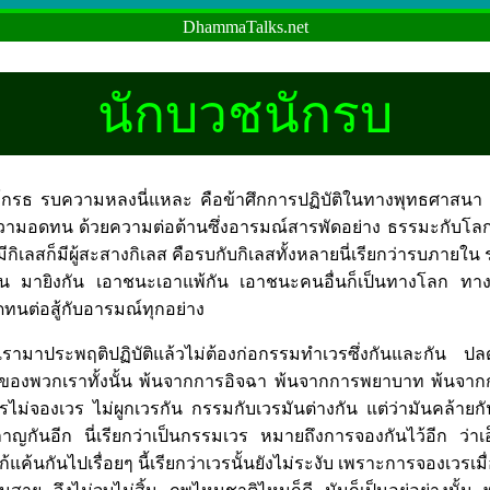
DhammaTalks.net
นักบวชนักรบ
ธ รบความหลงนี่แหละ คือข้าศึกการปฏิบัติในทางพุทธศาสนา ทา
ามอดทน ด้วยความต่อต้านซึ่งอารมณ์สารพัดอย่าง ธรรมะกับโลกมั
มีกิเลสก็มีผู้สะสางกิเลส คือรบกับกิเลสทั้งหลายนี่เรียกว่ารบภายใน
กัน มายิงกัน เอาชนะเอาแพ้กัน เอาชนะคนอื่นก็เป็นทางโลก ทา
ทนต่อสู้กับอารมณ์ทุกอย่าง
ามาประพฤติปฏิบัติแล้วไม่ต้องก่อกรรมทำเวรซึ่งกันและกัน ปลด
งพวกเราทั้งนั้น พ้นจากการอิจฉา พ้นจากการพยาบาท พ้นจากก
รไม่จองเวร ไม่ผูกเวรกัน กรรมกับเวรมันต่างกัน แต่ว่ามันคล้ายก
าญกันอีก นี่เรียกว่าเป็นกรรมเวร หมายถึงการจองกันไว้อีก ว่า
้แค้นกันไปเรื่อยๆ นี้เรียกว่าเวรนั้นยังไม่ระงับ เพราะการจองเวรเมื่