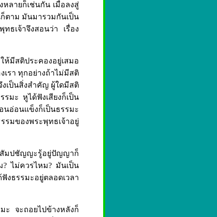
หลายก็เช่นกัน เมื่อลงสู่
นก็ตาม มันมารวมกันเป็น
พุทธเจ้าจึงสอนว่า เรื่อง
 ให้มีสติประคองอยู่เสมอ
เรา ทุกอย่างถ้าไม่มีสติ
งเป็นสิ่งสำคัญ ผู้ใดมีสติ
รมะ หูได้ฟังเสียงก็เป็น
อนอ่อนแข็งก็เป็นธรรมะ
ังธรรมของพระพุทธเจ้าอยู่
สัมปชัญญะรู้อยู่ปัญญาก็
รไหม? ไม่ควรไหม? มันเป็น
ด้ฟังธรรมะอยู่ตลอดเวลา
รรมะ จะถอยไปข้างหลังก็