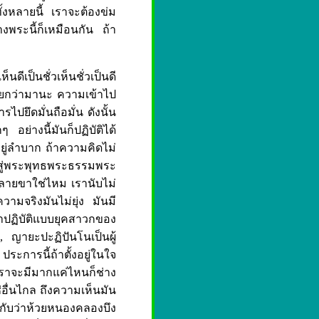
ั้งหลายนี้ เราจะต้องข่ม
พระนี้ก็เหมือนกัน ถ้า
ดีเป็นชั่วเห็นชั่วเป็นดี
เรียกว่ามานะ ความเข้าไป
ไปยึดมั่นถือมั่น ดังนั้น
อย่างนี้มันก็ปฏิบัติได้
อยู่ลำบาก ถ้าความคิดไม่
็ลงสู่พระพุทธพระธรรมพระ
าหลายขาใช่ไหม เรานับไม่
ามจริงมันไม่ยุ่ง มันมี
าปฏิบัติแบบยุคสาวกของ
ตรง, ญายะปะฏิปันโนเป็นผู้
๔ ประการนี้ถ้าตั้งอยู่ในใจ
เราจะมีมากแค่ไหนก็ช่าง
่อื่นไกล ถึงความเห็นมัน
ยกับว่าห้วยหนองคลองบึง