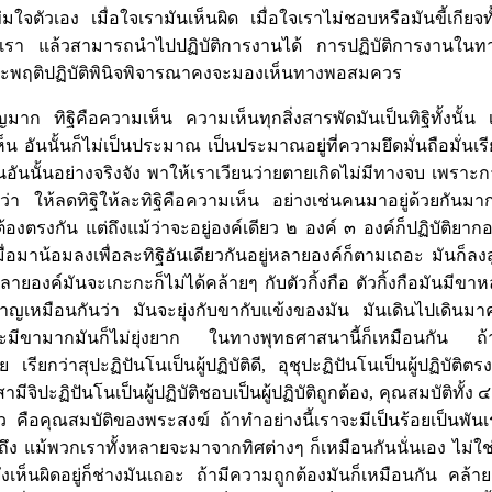
่มใจตัวเอง เมื่อใจเรามันเห็นผิด เมื่อใจเราไม่ชอบหรือมันขี้เกียจท
ใจเรา แล้วสามารถนำไปปฏิบัติการงานได้ การปฏิบัติการงานในทาง
จประพฤติปฏิบัติพินิจพิจารณาคงจะมองเห็นทางพอสมควร
มาก ทิฐิคือความเห็น ความเห็นทุกสิ่งสารพัดมันเป็นทิฐิทั้งนั้น เห็น
็น อันนั้นก็ไม่เป็นประมาณ เป็นประมาณอยู่ที่ความยึดมั่นถือมั่น
นอันนั้นอย่างจริงจัง พาให้เราเวียนว่ายตายเกิดไม่มีทางจบ เพราะการ
่า ให้ลดทิฐิให้ละทิฐิคือความเห็น อย่างเช่นคนมาอยู่ด้วยกันมากๆ 
ต้องตรงกัน แต่ถึงแม้ว่าจะอยู่องค์เดียว ๒ องค์ ๓ องค์ก็ปฏิบัติยาก
มื่อมาน้อมลงเพื่อละทิฐิอันเดียวกันอยู่หลายองค์ก็ตามเถอะ มันก
ลายองค์มันจะเกะกะก็ไม่ได้คล้ายๆ กับตัวกิ้งกือ ตัวกิ้งกือมันมีข
าญเหมือนกันว่า มันจะยุ่งกับขากับแข้งของมัน มันเดินไปเดินมาคว
ม้จะมีขามากมันก็ไม่ยุ่งยาก ในทางพุทธศาสนานี้ก็เหมือนกัน ถ้
 เรียกว่าสุปะฏิปันโนเป็นผู้ปฏิบัติดี, อุชุปะฏิปันโนเป็นผู้ปฏิบัติ
สามีจิปะฏิปันโนเป็นผู้ปฏิบัติชอบเป็นผู้ปฏิบัติถูกต้อง, คุณสมบัติทั้ง 
 คือคุณสมบัติของพระสงฆ์ ถ้าทำอย่างนี้เราจะมีเป็นร้อยเป็นพัน
ึง แม้พวกเราทั้งหลายจะมาจากทิศต่างๆ ก็เหมือนกันนั่นเอง ไม่ใช
ห็นผิดอยู่ก็ช่างมันเถอะ ถ้ามีความถูกต้องมันก็เหมือนกัน คล้า