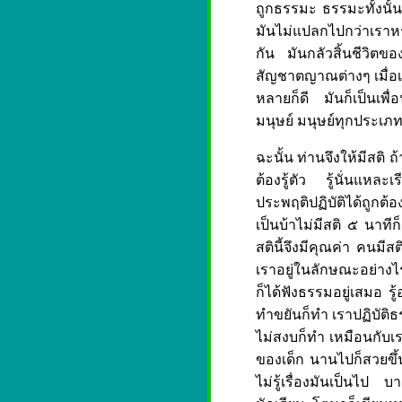
ถูกธรรมะ ธรรมะทั้งนั้น ถ
มันไม่แปลกไปกว่าเราห
กัน มันกลัวสิ้นชีวิตของ
สัญชาตญาณต่างๆ เมื่อเรา
หลายก็ดี มันก็เป็นเพื่อ
มนุษย์ มนุษย์ทุกประเภทม
ฉะนั้น ท่านจึงให้มีสติ
ต้องรู้ตัว รู้นั่นแหละเร
ประพฤติปฏิบัติได้ถูกต้อง
เป็นบ้าไม่มีสติ ๕ นาทีก
สตินี้จึงมีคุณค่า คนมี
เราอยู่ในลักษณะอย่างไ
ก็ได้ฟังธรรมอยู่เสมอ รู้
ทำขยันก็ทำ เราปฏิบัติธ
ไม่สงบก็ทำ เหมือนกับเ
ของเด็ก นานไปก็สวยขึ้
ไม่รู้เรื่องมันเป็นไป