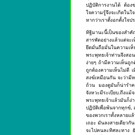
ปฏิบัติการงานได้ ต้องข
ใจความรู้จึงจะเกิดใน
หากว่าเราตั้งอกตั้งใ
ทิฐิมานะนี้เป็นของสำคัญ
สารพัดอย่างแล้วแต่จะเห
ยึดมั่นถือมั่นในความเห็
พระพุทธเจ้าท่านจึงสอนว
ง่ายๆ ถ้ามีความเห็นถูก
ถูกต้องความเห็นไม่ดี เ
สงฆ์เหมือนกัน จะว่ามีห
ถ้วน มองดูมันก็น่ารำค
จังหวะมีระเบียบ.ถึงแ
พระพุทธเจ้าแล้วมันก็ง่าย
ปฏิบัติเพื่อพ้นจากทุกข์, 
ของพวกเราทั้งหลายแล้ว
เถอะ มันลงสายเดียวกันถ
จะไปคนละทิศละทาง ยังเ