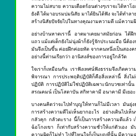
ความไม่สบาย ความเดือดร้อนต่างๆเราจะได้หาโอกา
ยังดี ได้มาอบรมบ่มนิสัย มาได้ยินได้ฟัง จะได้ท
สร้างนิสัยปัจจัยไปในทางคุณงามความดี แม้ความผิ
อย่างบ้านหาดเรานี้ อาตมาเคยมาสมัยก่อน ได้ฝึกหั
แถว แม้แต่เด็กยังไม่นุ่งผ้าก็ยังรู้จักประนมมือ นี่ต
มันจึงเป็นขึ้น ค่อยฝึกค่อยหัด จากคนหนึ่งเป็นสอง
อย่างนี้ท่านเรียกว่า อานิสงส์ของการอยู่ใกล้วัด
ใจเราก็เหมือนกัน เราฟังเทศน์ฟังธรรมจึงเกิดความร
พิจารณา การประพฤติปฏิบัติก็คือสิ่งเหล่านี้ สิ่
ปฏิบัติ การปฏิบัติไม่ใช่ปฏิบัติเฉพาะนักบวชเท่านั้น
สรณคมน์ เป็นโสดาบัน สกิทาคามี อนาคามี มีเยอ
บางคนคิดว่าจะไปทำบุญให้ทานก็ไม่มีเวลา มันยุ่งย
การสร้างความดีไม่เห็นยากอะไร อย่างเดินไปเห็
กลัวคุก กลัวตะราง นี้ก็เป็นการสร้างความดีแล้ว เ
ฉ้อโกงเขา ก็เท่ากับสร้างความชั่วให้แก่ตัวเอง มัน
ความผิดก็ไม่ทำ ไปที่ไหนใจก็เป็นบุญที่นั้น มีคว