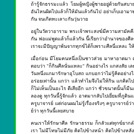
ถ้ารู้จักธรรมะแล้ว โยมผู้หญิงผู้ชายอยู่ด้วยกันสบ
อันไหนผิดไปแล้วก็ให้มันแล้วกันไป อย่าเก็บเอามาพูด
กัน จนเกิดทะเลาะกันวุ่นวาย
อยู่ในวัดวาอาราม พระเจ้าพระสงฆ์มีความสามัคคีกั
กัน พ่อแม่พูดแล้วก็แล้วกัน นี้เรียกว่าอำนาจของศีล
เราจะมีปัญญาพ้นจากทุกข์ได้ก็เพราะศีลนี่แหละ ให
เมื่อก่อน มีโยมคนหนึ่งเป็นชาวส่วย มาหาอาตมา ถ
ตอบว่า "ก็กินศีลนั่นแหละ" กินอย่างไร แกสงสัย เล
วันหนึ่งแกมารักษาอุโบสถ แกบอกว่าไม่รู้คิดอย่างไร
อร่อยเท่านั้น แกว่า แล้วทำไมจึงไม่ให้กิน แกคิดไปเ
ก็ไม่เห็นเป็นอะไร ดีเสียอีก แกว่า ชั่วขนาดนั้นก
ลองดู ทุกวันนี้รู้จักแล้ว อาตมากลับไปเยี่ยมที่ภ
ครูบาจารย์ แต่ก่อนผมไม่รู้เรื่องจริงๆ ครูบาจารย์ว่าใ
ย์ว่า ทุกวันนี้เลยสบาย
คนเราให้รักษาศีล รักษาธรรม ก็กลัวแต่ทุกข์ยาก
เรา ไม่มีโทษไม่มีภัย คิดไปข้างหน้า คิดไปข้างหลังก