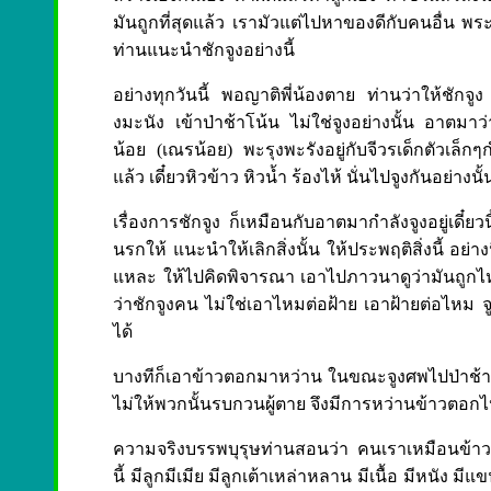
มันถูกที่สุดแล้ว เรามัวแต่ไปหาของดีกับคนอื่น พ
ท่านแนะนำชักจูงอย่างนี้
อย่างทุกวันนี้ พอญาติพี่น้องตาย ท่านว่าให้ชักจ
งมะนัง เข้าป่าช้าโน้น ไม่ใช่จูงอย่างนั้น อาตมาว่า
น้อย (เณรน้อย) พะรุงพะรังอยู่กับจีวรเด็กตัวเล็กๆ
แล้ว เดี๋ยวหิวข้าว หิวน้ำ ร้องไห้ นั่นไปจูงกันอย่าง
เรื่องการชักจูง ก็เหมือนกับอาตมากำลังจูงอยู่
นรกให้ แนะนำให้เลิกสิ่งนั้น ให้ประพฤติสิ่งนี้ อย่าง
แหละ ให้ไปคิดพิจารณา เอาไปภาวนาดูว่ามันถูกไหม
ว่าชักจูงคน ไม่ใช่เอาไหมต่อฝ้าย เอาฝ้ายต่อไหม จู
ได้
บางทีก็เอาข้าวตอกมาหว่าน ในขณะจูงศพไปป่าช้า โด
ไม่ให้พวกนั้นรบกวนผู้ตาย จึงมีการหว่านข้าวตอกไ
ความจริงบรรพบุรุษท่านสอนว่า คนเราเหมือนข้า
นี้ มีลูกมีเมีย มีลูกเต้าเหล่าหลาน มีเนื้อ มีหนัง 