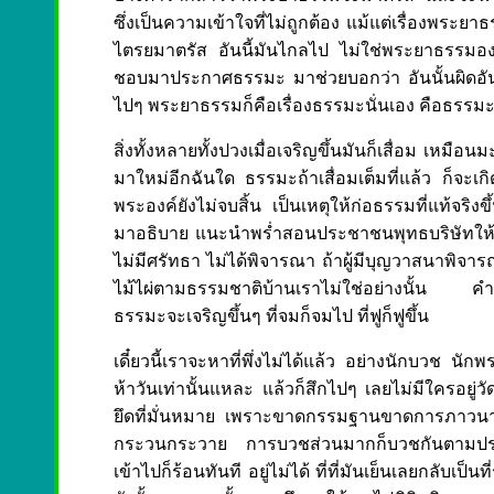
ซึ่งเป็นความเข้าใจที่ไม่ถูกต้อง แม้แต่เรื่องพระ
ไตรยมาตรัส อันนี้มันไกลไป ไม่ใช่พระยาธรรมองค์น
ชอบมาประกาศธรรมะ มาช่วยบอกว่า อันนั้นผิดอันนั
ไปๆ พระยาธรรมก็คือเรื่องธรรมะนั่นเอง คือธรรมะ
สิ่งทั้งหลายทั้งปวงเมื่อเจริญขึ้นมันก็เสื่อม เหมือน
มาใหม่อีกฉันใด ธรรมะถ้าเสื่อมเต็มที่แล้ว ก็จะเ
พระองค์ยังไม่จบสิ้น เป็นเหตุให้ก่อธรรมที่แท้จ
มาอธิบาย แนะนำพร่ำสอนประชาชนพุทธบริษัทให้เกิด
ไม่มีศรัทธา ไม่ได้พิจารณา ถ้าผู้มีบุญวาสนาพิจารณ
ไม้ไผ่ตามธรรมชาติบ้านเราไม่ใช่อย่างนั้น ค
ธรรมะจะเจริญขึ้นๆ ที่จมก็จมไป ที่ฟูก็ฟูขึ้น
เดี๋ยวนี้เราจะหาที่พึ่งไม่ได้แล้ว อย่างนักบวช น
ห้าวันเท่านั้นแหละ แล้วก็สึกไปๆ เลยไม่มีใครอยู่วั
ยึดที่มั่นหมาย เพราะขาดกรรมฐานขาดการภาวนา ขา
กระวนกระวาย การบวชส่วนมากก็บวชกันตามประเพ
เข้าไปก็ร้อนทันที อยู่ไม่ได้ ที่ที่มันเย็นเลยกลับเป