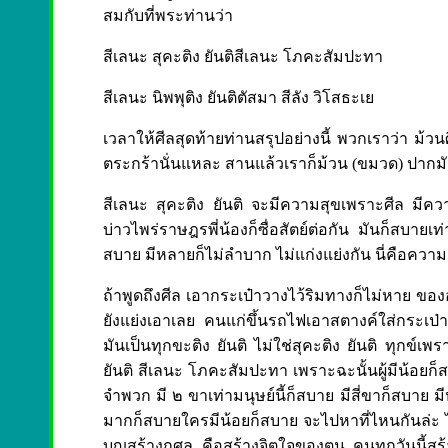
สมกับที่พระท่านว่า
สีเลนะ สุคะติง ยันติสีเลนะ โภคะสัมปะทา
สีเลนะ นิพพุติง ยันติตัสมา สีลัง วิโสธะเย
เวลาให้ศีลสุดท้ายท่านสรุปอย่างนี้ พวกเราว่า ม้ว
ตระกร้านั่นแหละ สานแล้วเราก็ม้วน (ขมวด) ปากมั
สีเลนะ สุคะติง ยันติ จะมีความสุขเพราะศีล มีควา
บ่าวไพร่ราษฎรพี่น้องก็ซื่อสัตย์ต่อกัน มันก็สบายเท
สบาย มีหลายก็ไม่ลำบาก ไม่แก่งแย่งกัน นี่คือควา
ถ้าพูดถึงศีล เอากระเป๋าวางไว้ริมทางก็ไม่หาย ของอ
ยังแย่งเอาเลย คนแก่ขึ้นรถไฟเอาสตางค์ใส่กระเป่า 
มันเป็นทุกขะติง ยันติ ไม่ใช่สุคะติง ยันติ ทุกข์เพ
ยันติ สีเลนะ โภคะสัมปะทา เพราะฉะนั้นผู้มีน้อย
จำพวก มี ๒ ขาเท่ามนุษย์นี้ก็สบาย มีสี่ขาก็สบาย ม
มากก็สบายใครมีน้อยก็สบาย จะไปหาที่ไหนกันล่ะ ไม
บุญสร้างกุศล คือสร้างจิตใจของตน คนทุกวันนี้สร้าง