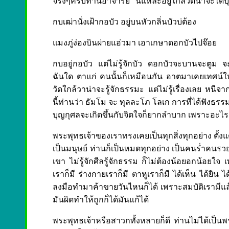
จริงๆครับท่านอาจารย์" นี่แหละอยู่ใกล้วัดน่าจะได้บุญ 
กบเฒ่านั่งเฝ้ากอบัว อยู่บนหัวกลิ่นบัวบ่ต้อง
แมงภู่ง่องบินผ่ายแอ่วมา เอาเกษาดอกบัวไปจ๊อย
กบอยู่กอบัว แต่ไม่รู้จักบัว ดอกบัวจะบานจะตูม จะ
ฉันใด ตาแก่ คนนั้นก็เหมือนกัน อาตมาเคยเทศน์ให้ฟัง
วัดใกล้วาน่าจะรู้จักธรรมะ แต่ไม่รู้เรื่องเลย หนี
นี้ท่านว่า ธัมโม จะ ทุลละโภ โลเก การที่ได้ฟังธร
บุญกุศลจะเกิดขึ้นกับจิตใจก็ยากลำบาก เพราะอะไร
พระพุทธเจ้าของเราทรงเคยเป็นทุกสิ่งทุกอย่าง ตั้ง
เป็นมนุษย์ ท่านก็เป็นหมดทุกอย่าง เป็นคนร่ำคนรวย
เขา ไม่รู้จักศีลรู้จักธรรม ก็ไม่ต้องน้อยอกน้อยใจ
เราก็มี ร่างกายเราก็มี ตาหูเราก็มี ได้เห็น ได้ยิน
ลงมือทำมาค้าขายวันไหนก็ได้ เพราะสมบัติเรามีแล้ว ม
มันผิดทำให้ถูกก็ได้มันแก้ได้
พระพุทธเจ้าหรือสาวกทั้งหลายก็ดี ท่านไม่ได้เป็น