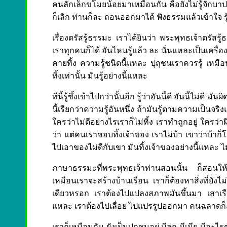
คนลักเล็กขโมยน้อยมาเหมือนกัน คือยังไม่รู้จักบาป บ
ก็เลิก ท่านก็ละ ถอนออกมาได้ ฟังธรรมแล้วเข้าใจ รู้นั
เรื่องตรัสรู้ธรรมะ เราได้ยินว่า พระพุทธเจ้าตรัสรู
เราทุกคนก็ได้ อันไหนรู้แล้ว ละ นั่นแหละเป็นเครื่อ
คายทิ้ง ความรู้ชนิดนี้แหละ ปุถุชนเราควรรู้ เหมือนห
ทิ้งเท่านั้น มันรู้อย่างนี้แหละ
ทีนี้รู้ซึ้งเข้าไปกว่านั้นอีก รู้ว่าอันนี้ดี อันนี้ไม่ดี
นี้เรียกว่าความรู้อันหนึ่ง ถ้ามันรู้ตามความเป็นจ
ใครว่าไม่ดีอย่างไรเราก็ไม่ทิ้ง เราทำถูกอยู่ ใครว่าผิ
ว่า แต่คนเราชอบทิ้งเจ้าของ เราไม่บ้า เขาว่าบ้าก
ไปเอาของไม่ดีกับเขา มันทิ้งเจ้าของอย่างนี้แหละ 
ภาษาธรรมะที่พระพุทธเจ้าท่านสอนนั้น ก็สอนให้แ
เหมือนเราจะสร้างบ้านเรือน เราก็ต้องหาสิ่งที่ยังไ
เดียวหรอก เราต้องไปแปลงสภาพมันขึ้นมา เสาเรือนก็
แหละ เราต้องไปเลื่อย ไปแปรรูปออกมา คนฉลาดก็
เราก็เหมือนกัน ยังเป็นปุถุชนอยู่ มีลูก มีเมีย มีอ