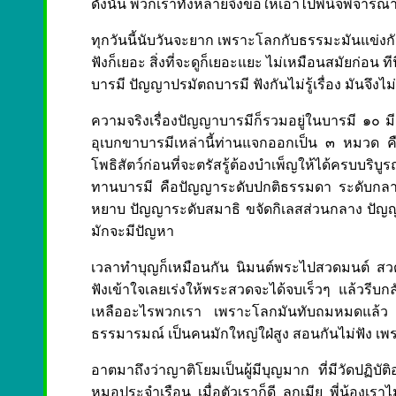
ดังนั้น พวกเราทั้งหลายจึงขอให้เอาไปพินิจพิจารณา
ทุกวันนี้นับวันจะยาก เพราะโลกกับธรรมะมันแข่งก
ฟังก็เยอะ สิ่งที่จะดูก็เยอะแยะ ไม่เหมือนสมัยก่อน
บารมี ปัญญาปรมัตถบารมี ฟังกันไม่รู้เรื่อง มันจึงไม่เ
ความจริงเรื่องปัญญาบารมีก็รวมอยู่ในบารมี ๑๐ ม
อุเบกขาบารมีเหล่านี้ท่านแจกออกเป็น ๓ หมวด ค
โพธิสัตว์ก่อนที่จะตรัสรู้ต้องบำเพ็ญให้ได้ครบ
ทานบารมี คือปัญญาระดับปกติธรรมดา ระดับกลาง 
หยาบ ปัญญาระดับสมาธิ ขจัดกิเลสส่วนกลาง ปัญญาระ
มักจะมีปัญหา
เวลาทำบุญก็เหมือนกัน นิมนต์พระไปสวดมนต์ สวดมงค
ฟังเข้าใจเลยเร่งให้พระสวดจะได้จบเร็วๆ แล้วรีบ
เหลืออะไรพวกเรา เพราะโลกมันทับถมหมดแล้ว ลู
ธรรมารมณ์ เป็นคนมักใหญ่ใฝ่สูง สอนกันไม่ฟัง เพร
อาตมาถึงว่าญาติโยมเป็นผู้มีบุญมาก ที่มีวัดปฏิบั
หมอประจำเรือน เมื่อตัวเราก็ดี ลูกเมีย พี่น้องเ