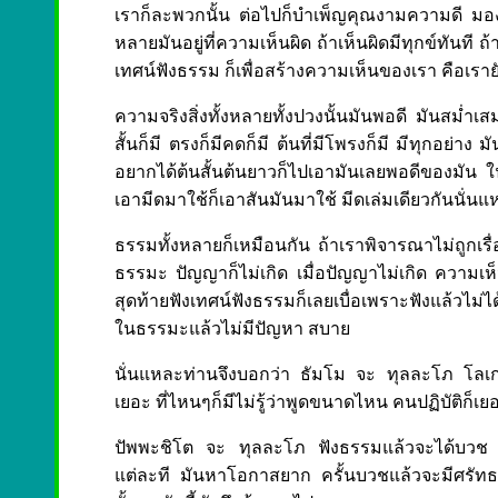
เราก็ละพวกนั้น ต่อไปก็บำเพ็ญคุณงามความดี มองไ
หลายมันอยู่ที่ความเห็นผิด ถ้าเห็นผิดมีทุกข์ทันที
เทศน์ฟังธรรม ก็เพื่อสร้างความเห็นของเรา คือเรายั
ความจริงสิ่งทั้งหลายทั้งปวงนั้นมันพอดี มันสม่ำเสม
สั้นก็มี ตรงก็มีคดก็มี ต้นที่มีโพรงก็มี มีทุกอย
อยากได้ต้นสั้นต้นยาวก็ไปเอามันเลยพอดีของมัน ในโล
เอามีดมาใช้ก็เอาสันมันมาใช้ มีดเล่มเดียวกันนั่นแ
ธรรมทั้งหลายก็เหมือนกัน ถ้าเราพิจารณาไม่ถูกเรื่
ธรรมะ ปัญญาก็ไม่เกิด เมื่อปัญญาไม่เกิด ความเห็น
สุดท้ายฟังเทศน์ฟังธรรมก็เลยเบื่อเพราะฟังแล้วไม่
ในธรรมะแล้วไม่มีปัญหา สบาย
นั่นแหละท่านจึงบอกว่า ธัมโม จะ ทุลละโภ โลเก 
เยอะ ที่ไหนๆก็มีไม่รู้ว่าพูดขนาดไหน คนปฏิบัติก็เยอ
ปัพพะชิโต จะ ทุลละโภ ฟังธรรมแล้วจะได้บวช
แต่ละที มันหาโอกาสยาก ครั้นบวชแล้วจะมีศรัทธ