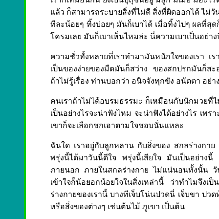
แล้ว ก็สามารถระบายสิ่งที่ไม่ดี สิ่งที่ผิดออกได้ ไม่ว
ทีละน้อยๆ ทิ้งบ่อยๆ มันก็เบาได้ เมื่อทิ้งไปๆ ผลที่
โครมเลย มันก็เบาเห็นไหมล่ะ นี่ความเบาเป็นอย่างนี
ความชั่วทั้งหลายที่เราทำมามันหนักใจของเรา เรา
เป็นของง่ายของมืดมันก็สว่าง ของสกปรกมันก็สะอาด 
ถ้าไม่รู้เรื่อง ท่านบอกว่า อนิจจังทุกขัง อนัตตา อย่าง
คนเราถ้าไม่ได้อบรมธรรมะ ก็เหมือนกับนักมวยที่ไม่
เป็นอย่างไรจะน่าฟังไหม จะน่าฟังได้อย่างไร เพราะ
เขาก็จะเลือกชกเอาตามใจชอบนั่นแหละ
ฉันใด เราอยู่กับลูกหลาน กับสิ่งของ สกลร่างกาย ล้วน
พรุ่งนี้ได้มาวันนี้ดีใจ พรุ่งนี้เสียใจ มันเป็นอย่า
ภายนอก ภายในสกลร่างกาย ไม่แน่นอนทั้งนั้น วันนี้ดี
เข้าใจก็น้อยอกน้อยใจในสิ่งเหล่านี้ ว่าทำไมจ
ร่างกายของเรานี้ บางทีเจ็บโน่นปวดนี่ เจ็บขา ปว
หรือสิ่งของต่างๆ เช่นต้นไม้ ภูเขา เป็นต้น