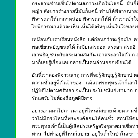
กระสานซ่านเซ็นไปตามสภาวะเกิดในโลกนี้ มันก็มี
หญ้า สังขารร่างกายนี้มันก็แค่นี้ ท่านให้พิจารณาอย่
พิจารณาให้มากๆหน่อย พิจารณาให้ดี ถ้าเราเข้าใจต
ไปพิจารณาแล้วจะเห็น เห็นได้จริงๆ เห็นในใจของเรา
เหมือนกับเราเรียนหนังสือ แต่ก่อนกว่าจะรู้อะไร ครู
พอเขียนพยัญชนะได้ ก็เขียนสระอะ สระอา สระอิ สระอี 
เอาพยัญชนะกับสระมาผสมกัน เอาสระอาใส่ตัว ก อ่า
มาก็เลยรู้เรื่อง เลยกลายเป็นคนอ่านออกเขียนได้
อันนี้เราลองพิจารณาดู การที่จะรู้จักบุญรู้จักบาป 
ความชั่วอยู่ที่ตัวเจ้าของ แม้แต่พระพุทธเจ้าก็เอ
ปฏิบัติไปตามศรัทธา จะเป็นประโยชน์แก่เรามาก อ
รัตนตรัย ไม่ต้องถือภูตผีปีศาจ
อย่างอาตมาไปภาวนาอยู่ที่ไหนก็สบาย ด้วยความซื่อสั
ว่าไม่มีตรงไหนที่พระองค์สอนให้คนชั่ว สอนให้ค
พระพุทธเจ้านี้เป็นผู้เลิศประเสริฐจริงๆอาตมาเชื
ท่าน ไปทำอยู่ที่ไหนก็สบาย อยู่ในถ้ำในป่าในเขา จ