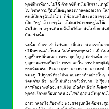
ทุกข์ก็หาที่เกาะไม่ได้ ตัวทุกข์นี้มันไม่มีเพราะเหตุม
ไป วิชาความรู้อันนี้ยังอยู่ตลอดกาลตลอดเวลา โลกนี้
คนที่เป็นครูนั้นคือใคร ก็คือคนที่ไปเรียนวิชาคร
เป็น "ครู" ถ้าว่าครูนี้ตายไปแต่วิชาของครูไม่ได้ตา
มันไม่ตาย ครูคนที่ตายนั้นไม่ได้เอามันไปด้วย มันย
กันอย่างนั้น
ฉะนั้น ถ้าเราเข้าใจกันอย่างนี้แล้ว พวกเราก็พอ
ปรินิพพานแล้วก็หมด ไม่เห็นพระพุทธเจ้า เมื่อไม่เห
บุญทั้งบาปนั่นแหละ เขาว่าบุญก็บุญไปอย่างนั้น เขา
บุญตามความเป็นจริง เพราะฉะนั้น การประพฤติปฏิบั
พระรัตนตรัย คือพระพุทธ พระธรรม พระสงฆ์ เป็นที่พึ
หมอดู ไปดูฤกษ์ต้องให้หมอบอกว่าทำอย่างนั้นๆ สะเด
รัตนตรัยแล้ว ฉะนั้นมันถึงยากถึงลำบาก ไม่รู้
สารพัดอย่างเพื่อจะมาแก้ไข เมื่อคิดแล้วมันจึงยั
ทุกคน โกหกเกือบทุกคน อะไรๆก็ทุกคน มันทุกคนไ
อาตมาสลดใจเรื่องหนึ่ง พระฝรั่งรูปหนึ่ง คือพระสุ