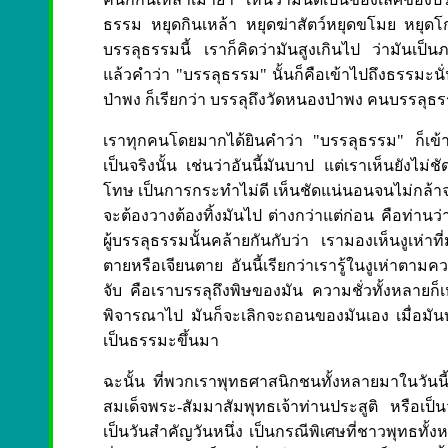
ธรรม หยุดกินเหล้า หยุดฆ่าสัตว์หยุดขโมย หยุดโก
บรรลุธรรมนี้ เราก็คิดว่ามันสูงเกินไป ว่ามันเป็น
แล้วคำว่า "บรรลุธรรม" นั้นก็คือเข้าไปถึงธรรมะน
ป่าพง ก็เรียกว่า บรรลุถึงวัดหนองป่าพง คนบรรลุธรร
เราทุกคนโดยมากได้ยินคำว่า "บรรลุธรรม" ก็เข้าใ
เป็นจริงนั้น เช่นว่าอันนี้มันบาป แต่เราเห็นยังไม่
โทษ เป็นการกระทำไม่ดี เห็นชัดแน่นอนจนไม่กล้าจะท
จะต้องวางต้องทิ้งมันไป ต่างกว่าแต่ก่อน คือท่านว่าบ
ผู้บรรลุธรรมนั้นคล้ายกันกับว่า เรามองเห็นงูเห่าที่
ตายหรือเจียนตาย อันนี้เรียกว่าเรารู้ในงูเห่าตามค
จับ คือเราบรรลุถึงพิษของมัน ความชั่วทั้งหลายก
พิจารณาไป มันก็จะเลิกจะถอนของมันเอง เมื่อมันบรร
เป็นธรรมะขึ้นมา
ฉะนั้น ที่พวกเราพุทธศาสนิกชนทั้งหลายมาในวันนี
สมเด็จพระ-สัมมาสัมพุทธเจ้าท่านประสูติ หรือเป็นว
เป็นวันสำคัญวันหนึ่ง เป็นกรณีพิเศษที่ชาวพุทธทั