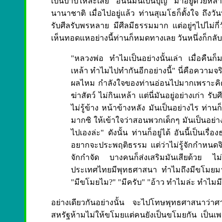
เป็นบาปให้ละเสีย อันนี้มันเป็นบุญ มาอยู่ด้วยหล
นานาชาติ เมื่อไปอยู่แล้ว ท่านสุเมโธก็ตั้งใจ ถึ
รับศีลรับพรหลาย มีศีลมีธรรมมาก แต่อยู่ๆไปไม่กี่
เห็นทอดแหอย่างนี้ท่านก็หมดทางเลย วันหนึ่งก็กล
"หลวงพ่อ ทำไมเป็นอย่างนั้นเล่า เมื่อคืนก็
เหล้า ทำไมไปทำกันอีกอย่างนี้" นี่คือความจ
ผลไหม กำลังใจของท่านอ่อนไปมากเพราะคิด
ฆ่าสัตว์ ไม่กินเหล้า แต่นี่มันอยู่อย่างเก่า ร
ไม่รู้ข้าง หน้าข้างหลัง มันเป็นอย่างไร ท่
มากซิ ให้เข้าใจว่าสอนพวกเด็กๆ มันเป็นอย่าง
ไปเองล่ะ" ดังนั้น ท่านก็อยู่ได้ อันนี้เป็นเ
อยากจะประพฤติธรรม แต่ว่าไม่รู้จักกำหนดจ
จักกำจัด บางคนก็ส่งเสริมมันเสียด้วย ไม่รู
ประเทศไทยมีพุทธศาสนา ทำไมถึงมีขโมยมา
"มีขโมยไม?" "มีครับ" "อ้าว ทำไมล่ะ ทำไ
อย่างเดียวกันอย่างนั้น จะไปโทษพุทธศาสนาว่
สหรัฐห้ามไม่ให้ขโมยแต่คนยังเป็นขโมยกัน เป็นเพ