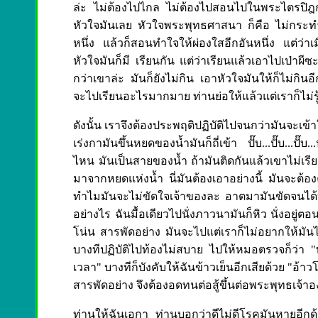
ล่ะ ไม่ต้องไปไกล ไม่ต้องไปสอนไปในพระไตรปิฎกหร
หัวใจมันเลย หัวใจพระพุทธศาสนา ก็คือ ไม่กระทำบา
หนึ่ง แล้วก็สอนทำใจให้ผ่องใสอีกอันหนึ่ง แต่ว่าเ
หัวใจมันก็มี เรียนกัน แต่ว่าเรียนแล้วเอาไปเป่าผ
กว่าเขาล่ะ มันก็ยังไม่กิน เอาหัวใจมันให้ก็ไม่กินอ
จะไปเรียนอะไรมากมาย ท่านย่อให้แล้วแต่เราก็ไม่รู้จ
ดังนั้น เราจึงต้องประพฤติปฏิบัติไปจนกว่ามันจะเข้าใจ 
เร่งกามันขึ้นหยดของน้ำมันก็ถี่เข้า ปั๊บ...ปั๊บ...ปั
ไหน มันเป็นสายของน้ำ ถ้ามันติดกันแล้วเขาไม่เรี
มาจากหยดแห่งน้ำ นี่มันต้องเอาอย่างนี้ มันจะต้อ
ทำไมมันจะไม่ขัดใจเจ้าของละ อาตมามันขัดจนได้บว
อย่างไร ฉันมื้อเดียวไปนั่งภาวนามันก็หิว นั่งอยู่
โน่น สารพัดอย่าง มันจะไปแต่เราก็ไม่อยากให้มัน
บางทีปฏิบัติไปท้องไม่สบาย ไปให้หมอตรวจก็ว่า 
เวลา" บางทีก็บังคับให้ฉันข้าวเย็นอีกเสียด้วย "อ้า
สารพัดอย่าง จึงต้องอดทนต่อสู้ขึ้นต่อพระพุทธเจ้าอง
ท่านให้ฉันเอกา ท่านบอกว่าดีไม่ดีโรคมันหายอี