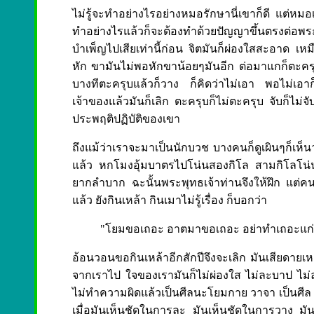
ไม่รู้จะทำอย่างไรอย่างหมอรักษานี่เขาก็ดี แต่หม
ทำอย่างไรแล้วก็จะต้องทำด้วยปัญญาขึ้นตรงต่อพร
บำเพ็ญไปเสียเท่านี้ก่อน จิตมันก็ผ่องใสสะอาด เ
หัก ขามันไม่พอหักขาน้อยๆมันอีก ต่อมาแกก็ตะคร
บางทีตะครุบแล้วก็วาง ก็คิดว่าไม่เอา พอไม่เอาก็
เจ้าของแล้วมันก็เลิก ตะครุบก็ไม่ตะครุบ จับก็ไม่
ประพฤติปฏิบัติของเขา
ถึงแม้ว่าเราจะมาเป็นนักบวช บางคนก็ดูเผินๆก็เห็น
แล้ว หกโมงอุ้มบาตรไปโน่นสองกิโล สามกิโลโน่น เดี
ยากลำบาก ฉะนั้นพระพุทธเจ้าท่านจึงให้ฝึก แต่คน
แล้ว ยังกินเหล้า กินเมาไม่รู้เรื่อง ก็บอกว่า
"โยมขอเถอะ อาตมาขอเถอะ อย่าทำเถอะแก่แล้ว
อ้อนวอนขอกินเหล้าอีกสักปีจึงจะเลิก มันเสียดายเหล
จากเราไป ใจของเรามันก็ไม่ผ่องใส ไม่ละบาป ไม่ล
ไม่ทำความผิดแล้วเป็นศีลนะโยมกาย วาจา เป็นศีล พอ
เมื่อมันเห็นชัดในการละ มันเห็นชัดในการวาง มันเห