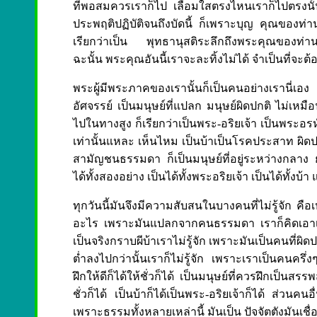
ที่พอสมควรเราก็ไป เลื่อมใสตรงไหนเราก็ไปตรงนั้น
ประพฤติปฏิบัติจนถึงบัดนี้ ก็เพราะบุญ คุณของท่า
เรียกว่าเป็น พุทธานุสติระลึกถึงพระคุณของท่าน
ฉะนั้น พระคุณอันนี้เราจะละทิ้งไม่ได้ จำเป็นที่
พระผู้มีพระภาคของเรานั้นก็เป็นคนอย่างเรานี่เอง
อัศจรรย์ เป็นมนุษย์ที่แปลก มนุษย์ผิดปกติ ไม่เหม
ไปในทางสูง ก็เรียกว่าเป็นพระ-อริยเจ้า เป็นพระอรหั
เท่านั้นแหละ เห็นไหม เป็นบ้าเป็นโรคประสาท ผิด
สามัญชนธรรมดา ก็เป็นมนุษย์ที่อยู่ระหว่างกลาง ย
ได้ทั้งสองอย่าง เป็นได้ทั้งพระอริยเจ้า เป็นได้ทั้ง
ทุกวันนี้มันจึงมีความสับสนในบางคนที่ไม่รู้จัก ค
อะไร เพราะมันแปลกจากคนธรรมดา เราก็คิดเอาเอง
เป็นจริงกราบผีบ้าเราไม่รู้จัก เพราะมันเป็นคนที่ผิดปกต
ต่ำลงไปกว่านั้นเราก็ไม่รู้จัก เพราะเราเป็นคนครึ
ฝึกให้ดีก็ได้ให้ชั่วก็ได้ เป็นมนุษย์ที่ควรฝึกเป็นสร
ชั่วก็ได้ เป็นบ้าก็ได้เป็นพระ-อริยเจ้าก็ได้ ส่วนค
เพราะธรรมทั้งหลายเหล่านี้ มันเป็น ปัจจัตตังมันเชื่