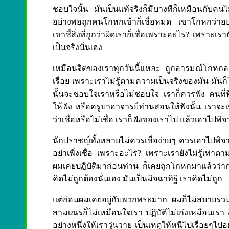
ชอบใจนั้น มันเป็นแท้จริงก็มีบางทีก็เหมือนกับคนไม่ ร
อย่างพอถูกคนโกหกเข้าก็เชื่อหมด เขาโกหกว่าอย่าง
เขาชี้สิ่งที่ถูกว่าผิดเราก็เชื่อเพราะอะไร? เพราะเร
เป็นจริงนั่นเอง
เหมือนจิตของเราทุกวันนี้แหละ ถูกอารมณ์โกหกอยู่เ
เรื่อย เพราะเราไม่รู้ตามความเป็นจริงของมัน มันก็
นั้นจะชอบใจเราหรือไม่ชอบใจ เราก็ควรฟัง คนที่ฟ
ให้ฟัง หรือครูบาอาจารย์ท่านสอนให้ฟังนั้น เราจะเชื่อ
ว่าเชื่อหรือไม่เชื่อ เราก็ฟังของเราไป แล้วเอาไปพ
นักปราชญ์ทั้งหลายไม่ควรเชื่อง่ายๆ ควรเอาไปพิจา
อย่าเพิ่งเชื่อ เพราะอะไร? เพราะเรายังไม่รู้เท่า
ผมเคยปฏิบัติมาก่อนท่าน ก็เคยถูกโกหกมาแล้วว่า
คิดไม่ถูกต้องนั่นเอง มันเป็นมิจฉาทิฐิ เราคิดไม่ถูก
แต่ก่อนผมเคยอยู่กับพวกพระมาก ผมก็ไม่สบายรวน
สามเณรก็ไม่เหมือนใจเรา ปฏิบัติไม่เก่งเหมือนเรา ม
อย่างหนึ่งให้เราวุ่นวาย เป็นเหตุให้หนีไปเรื่อยๆไปอย