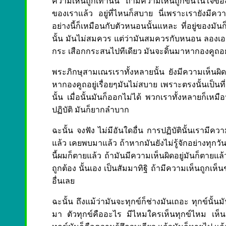
ความเห็นถูกเท่านั้น ถ้ามีความเห็นถูกขึ้นในใจของเ
ของเราแล้ว อยู่ที่ไหนก็สบาย นี่เพราะเรายังมีความเ
อย่างนี้ก็เหมือนกับตัวหนอนนั้นแหละ ที่อยู่ของม
นั้น มันไม่สมควร แต่ว่ามันสมควรกับหนอน ลองเอา
กระ เสือกกระสนไปทีเดียว มันจะดิ้นมาหากองคูถอย่าง
พระภิกษุสามเณรเราทั้งหลายนั้น ยังมีความเห็นผิด
หากองคูถอยู่เรื่อยๆมันไม่สบาย เพราะตรงนั้นเป็นที
นั้น เมื่อนั้นมันก็ออกไม่ได้ พวกเราทั้งหลายก็เหมื
ปฏิบัติ มันก็ยากลำบาก
ฉะนั้น จงฟัง ไม่มีอันใดอื่น การปฏิบัตินั้นเรามีควา
แล้ว เคยพบมาแล้ว ถ้าหากมันยังไม่รู้จักอย่างทุก
นี้ผมก็ตายแล้ว ถ้ามันมีความเห็นผิดอยู่มันก็ตายแล้ว
ถูกต้อง นั้นเอง เป็นสัมมาทิฐิ ถ้ามีความเห็นถูก
อื่นเลย
ฉะนั้น ถึงแม้ว่ามันจะทุกข์ก็ช่างมันเถอะ ทุกข์นั้นม
มา ตัวทุกข์คืออะไร มีไหมใครเห็นทุกข์ไหม เห็นต