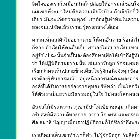
จิตใจของเราก็เหมือนกันถ้าปล่อยให้อารมณ์ชอบใจหรือ
แผ่แขกที่จะมาใหม่คือความเสียใจบ้าง ถ้าเสียใจก็ใ
เดียว มันจะเกิดความทุกข์ เราต้องรู้เท่าทันในความ
สองจนแน่ชัดแล้ว เราจะรู้ตรงกลางได้เอง
ความเห็นแก่ตัวไม่อยากตาย ให้คนอื่นตาย ร้อนก็ไม
ก็ช่าง ถ้าเจ็บให้คนอื่นเจ็บ เราเองไม่อยากเจ็บ เขาเร
อยู่ร่ำไป ฉะนั้นจำเป็นจะต้องศึกษาเพื่อให้เข้าถึงรู้
ว่า ได้ปฏิบัติตามธรรมนั้น เช่นเรารักลูก รักจนหมด
เรียกว่าคนเห็นปลายข้างเดียวไม่รู้จักอนิจจังทุกขังอนัต
เราต้องรู้ทันอารมณ์ อยู่เหนืออารมณ์คนหลง
องค์ที่ได้รับการยกย่องจากพุทธบริษัทว่า เป็นโลกวิทู
ให้ตัวเราเป็นธรรมมีธรรมอยู่ในใจ ไม่หลงโลกหลง
อันผลไม้มีรสหวาน ภูเขามีป่าไม้เขียวชะอุ่ม เกิดควา
อริยสงฆ์มีความดีทางกาย วาจา ใจ ตรง และตรงต่อ
ศีล สมาธิ ปัญญาเมื่อเราปฏิบัติตามก็ได้ชื่อว่าถึง
เราเกิดมาเห็นเขาทำเราก็ทำ ไม่รู้จักผิดถูก รับศี