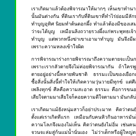
เราเกิดมาแล้วต้องพิจารณาให้มากๆ เห็นเขาทำนาบน
นั้นมันต่างกัน ที่ดินเรากับที่ดินเขาที่ทำไร่ย่อมมีล
ทำบุญอุทิศ นิยมทำต้นดอกผึ้ง ทำแล้วต้องมีของเสม
ว่าจะได้บุญ เหมือนลิงถวายรวงผึ้งแก่พระพุทธเจ้า 
ทำบุญ แต่พวกหนึ่งฆ่าเขาเอามาทำบุญ มันจึงมีผ
เพราะความหลงเข้าใจผิด
การพิจารณาร่างกายพิจารณาถึงความตายจะเป็
เพราะเรากลัวตายจึงไม่ค่อยพิจารณากัน ถ้าใครพู
ตายอยู่อย่างนี้หลายพันชาติ ธรรมะเป็นของเยือก
ซื้อสิ่งนั้นสิ่งนี้ทำใจให้เกิดความวุ่นวายมีทุก
เพลิงทุกข์ ศีลคือความสะอาด ธรรมะ คือการขน
เสียใจตามมาเสียใจก็คอยความดีใจตามมา มันกลับไป
เราเกิดมาแม้ยังหนุ่มสาวก็อย่าประมาท คิดว่าต
ตั้งแต่เราเกิดทีแรก เหมือนกับคนหิวกินอาหารมัน
ความโลภจึงมองไม่เห็น คิดว่าตนยังไม่อิ่ม เช่นค
จวนจะล่มสู่ก้นแม่น้ำนั่นเอง ไม่ว่าเด็กหรือผู้ใ