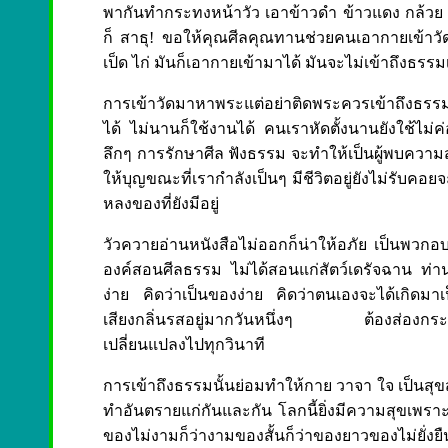
พากันทำกระทงหน้าวัว เอาข้าวดำ ข้าวแดง กล้วย อ้อย
ก็ สาธุ! ขอให้คุณศีลคุณทานช่วยคนเอากายเข้าวัดแ
เป็ด ไก่ มันก็เอากายเข้ามาได้ มันจะไม่เข้าถึงธรร
การเข้าวัดมาหาพระแต่อย่าติดพระควรเข้าถึงธรรมซึ
ได้ ไม่นานก็ใช้งานได้ คนเราหัดตั้งนานยังใช้ไม่
ลึกๆ การรักษาศีล ฟังธรรม จะทำให้เป็นผู้พบความ
ให้บุญขณะที่เรากำลังเป็นๆ มีชีวิตอยู่ยังไม่รับคอย
หลงของที่ยังมีอยู่
วัวควายอ่านหนังสือไม่ออกก็น่าให้อภัย เป็นพวกอบา
องค์สอนศีลธรรม ไม่ได้สอนแก่สัตว์เดรัจฉาน ท่านส
ง่าย คิดว่าเป็นของง่าย คิดว่าตนเองจะได้เกิด
เสียงกลิ่นรสอยู่มากวันหนึ่งๆ ต้องส่องกระจกดู
เปลี่ยนแปลงไปทุกวินาที
การเข้าถึงธรรมนั้นย่อมทำให้กาย วาจา ใจ เป็นสุ
ทำอันตรายแก่กันและกัน โลกนี้ยิ่งมีความสุขเพราะไ
ของไม่งามก็ว่างามของสั้นก็ว่าของยาวของไม่ยั่งยื