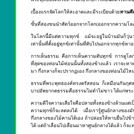
เบื้องแรกจัดโลกให้สะอาดและมีระเบียบด้วย
ทานศี
ขั้นที่สองขนนำสัตว์ออกจากโลก(ออกจากความโล
ในโลกนี้มีแต่ความทุกข์ แม้จะอยู่ในบ้านมันก็วุ่นวาย
เท่านั้นที่ตั้งอยู่ทุกข์เท่านั้นที่ดับไปนอกจากทุกข
การเห็นธรรม คือการเห็นความดับทุกข์ การดูโลกก็คื
ที่สุดของท่อนไม้ท่อนนั้นทั้งสองข้างแล้ว เราจะห
มา กึ่งกลางก็จะปรากฏเอง กึ่งกลางของท่อนไม้ไหนๆก
ธรรมที่พระพุทธองค์ทรงตรัสสอน ก็เหมือนกันกุ
บาปอัพยากตธรรมคือธรรมไม่ดำไม่ขาว ได้แก่พร
ความดีใจความเสียใจคือปลายทั้งสองข้างล้วนแต่เป
ความทุกข์ก็จะลดลงได้ เมื่อเรารู้ศูนย์กลางของ
กึ่งกลางของไม้คานได้เอง ถ้าปล่อยให้หาบยื่นไปข
ได้ แต่ถ้าเลื่อนไปเลื่อนมาหาศูนย์กลางได้แล้ว ก็