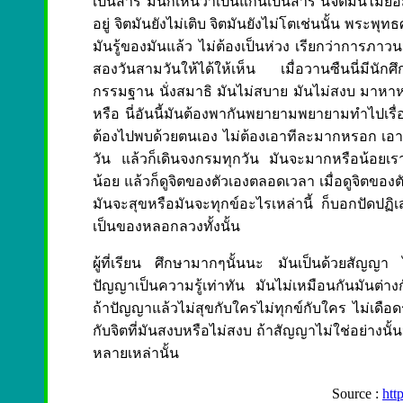
เป็นสาร มันก็เห็นว่าเป็นแก่นเป็นสาร นี่จิตมันไม่ยอม 
อยู่ จิตมันยังไม่เติบ จิตมันยังไม่โตเช่นนั้น พระพุ
มันรู้ของมันแล้ว ไม่ต้องเป็นห่วง เรียกว่าการภาวน
สองวันสามวันให้ได้ให้เห็น
เมื่อวานซืนนี่มีนั
กรรมฐาน นั่งสมาธิ มันไม่สบาย มันไม่สงบ มาหาหล
หรือ นี่อันนี้มันต้องพากันพยายามพยายามทำไปเรื่อ
ต้องไปพบด้วยตนเอง ไม่ต้องเอาทีละมากหรอก เอาน้
วัน แล้วก็เดินจงกรมทุกวัน มันจะมากหรือน้อยเราก
น้อย แล้วก็ดูจิตของตัวเองตลอดเวลา เมื่อดูจิตของต
มันจะสุขหรือมันจะทุกข์อะไรเหล่านี้ ก็บอกปัดปฏิ
เป็นของหลอกลวงทั้งนั้น
ผู้ที่เรียน ศึกษามากๆนั้นนะ มันเป็นด้วยสัญญ
ปัญญาเป็นความรู้เท่าทัน มันไม่เหมือนกันมันต
ถ้าปัญญาแล้วไม่สุขกับใครไม่ทุกข์กับใคร ไม่เดือดร
กับจิตที่มันสงบหรือไม่สงบ ถ้าสัญญาไม่ใช่อย่างนั้
หลายเหล่านั้น
Source :
htt