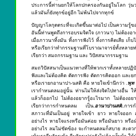
ประการนี้ท่านยกให้โลกปกครองกันอยู่ในโลก วุ่นว
แล้วมันก็ยังทุกข์อยู่อีก ไม่พ้นไปจากทุกข์
ปัญญาโลกุตตระที่จะเกิดขึ้นมาต่อไป เป็นความรู้
อันนี้ท่านพูดถึงการอบรมจิตใจ (ภาวนา) ไม่ต้องอาศั
เมื่อภาวนาทิ้งมัน ทิ้งการฟังไว้ ทิ้งการคิดเสีย เก็
หรือเรียกว่าทำกรรมฐานที่โบราณาจารย์ทั้งหล
เรียกว่า สมถกรรมฐาน และ วิปัสสนากรรมฐาน
สมถวิปัสสนาเป็นแนวทางที่ให้พวกเราทั้งหลายปฏิบัต
ฟังและไม่ต้องคิด ตัดการฟัง ตัดการคิดออก และย
หรือเรายกอานาปา-นสติ คือ หายใจเข้านึกว่า
.
พุท
เรากำหนดลมอยู่นั้น ท่านไม่ให้ส่งจิตไปทางอื่น 
แล้วก็ออกไป ไม่ต้องอยากรู้อะไรมาก ไม่ต้องอยาก
เรียกว่าการกำหนดลม เป็น.
อานาปานสต
ิ..
การก
สภาวะที่มันเป็นอยู่ หายใจเข้า ยาว หายใจออก ส
อย่างไร หายใจแรงหรือมันค่อย หรือมันยาว หรือม
อย่างไร ลมไม่ขัดข้อง จะกำหนดลมก็สบาย สะดวก ตั