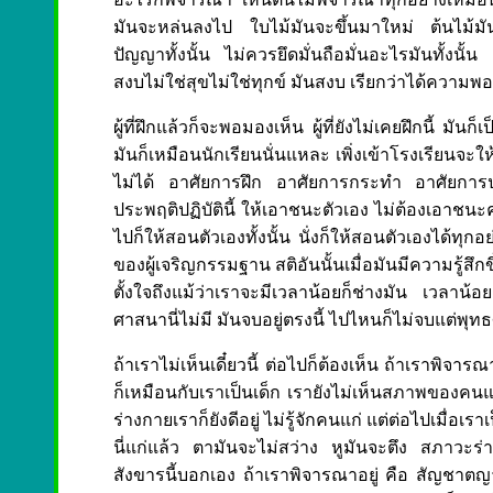
มันจะหล่นลงไป ใบไม้มันจะขึ้นมาใหม่ ต้นไม้มันจ
ปัญญาทั้งนั้น ไม่ควรยึดมั่นถือมั่นอะไรมันทั้งนั้
สงบไม่ใช่สุขไม่ใช่ทุกข์ มันสงบ เรียกว่าได้ความพ
ผู้ที่ฝึกแล้วก็จะพอมองเห็น ผู้ที่ยังไม่เคยฝึกนี้ ม
มันก็เหมือนนักเรียนนั่นแหละ เพิ่งเข้าโรงเรียนจะให
ไม่ได้ อาศัยการฝึก อาศัยการกระทำ อาศัยการประ
ประพฤติปฏิบัตินี้ ให้เอาชนะตัวเอง ไม่ต้องเอาชนะ
ไปก็ให้สอนตัวเองทั้งนั้น นั่งก็ให้สอนตัวเองได้ทุก
ของผู้เจริญกรรมฐาน สติอันนั้นเมื่อมันมีความรู้สึกข
ตั้งใจถึงแม้ว่าเราจะมีเวลาน้อยก็ช่างมัน เวลาน้อยก็
ศาสนานี่ไม่มี มันจบอยู่ตรงนี้ ไปไหนก็ไม่จบแต่พุท
ถ้าเราไม่เห็นเดี๋ยวนี้ ต่อไปก็ต้องเห็น ถ้าเราพิจาร
ก็เหมือนกับเราเป็นเด็ก เรายังไม่เห็นสภาพของคนแก่ ทำ
ร่างกายเราก็ยังดีอยู่ ไม่รู้จักคนแก่ แต่ต่อไปเมื่
นี่แก่แล้ว ตามันจะไม่สว่าง หูมันจะตึง สภาวะร
สังขารนี้บอกเอง ถ้าเราพิจารณาอยู่ คือ สัญชาตญา