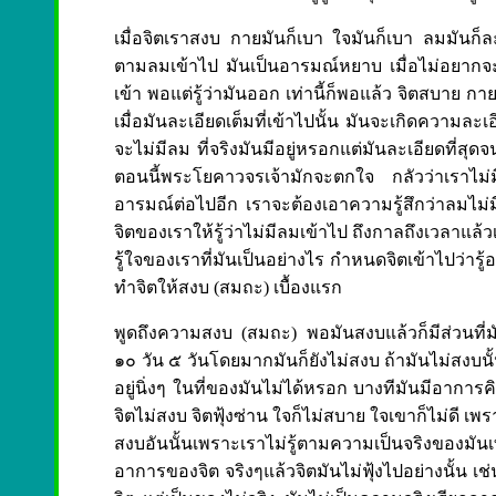
เมื่อจิตเราสงบ กายมันก็เบา ใจมันก็เบา ลมมันก็
ตามลมเข้าไป มันเป็นอารมณ์หยาบ เมื่อไม่อยากจะต
เข้า พอแต่รู้ว่ามันออก เท่านี้ก็พอแล้ว จิตสบาย กา
เมื่อมันละเอียดเต็มที่เข้าไปนั้น มันจะเกิดความล
จะไม่มีลม ที่จริงมันมีอยู่หรอกแต่มันละเอียดที่สุด
ตอนนี้พระโยคาวจรเจ้ามักจะตกใจ กลัวว่าเราไม่
อารมณ์ต่อไปอีก เราจะต้องเอาความรู้สึกว่าลมไม่
จิตของเราให้รู้ว่าไม่มีลมเข้าไป ถึงกาลถึงเวลาแล้วเป
รู้ใจของเราที่มันเป็นอย่างไร กำหนดจิตเข้าไปว่าร
ทำจิตให้สงบ (สมถะ) เบื้องแรก
พูดถึงความสงบ (สมถะ) พอมันสงบแล้วก็มีส่วนที่มั
๑๐ วัน ๕ วันโดยมากมันก็ยังไม่สงบ ถ้ามันไม่สงบนั้น
อยู่นิ่งๆ ในที่ของมันไม่ได้หรอก บางทีมันมีอาการ
จิตไม่สงบ จิตฟุ้งซ่าน ใจก็ไม่สบาย ใจเขาก็ไม่ดี เพ
สงบอันนั้นเพราะเราไม่รู้ตามความเป็นจริงของมันเท่
อาการของจิต จริงๆแล้วจิตมันไม่ฟุ้งไปอย่างนั้น เช่