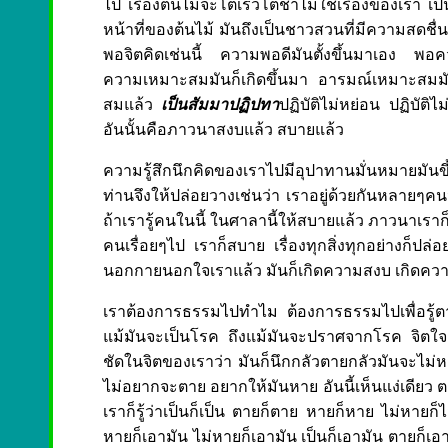
ไป เรื่องต้นไม้จะโตเร็วโตช้าไม่ใช่เรื่องของเรา เป็น
หน้าที่ของต้นไม้ มันถึงเป็นชาวสวนที่มีความสดชื่นด
พอจิตคิดเช่นนี้ ความพอดีมันตั้งขึ้นมาเอง พอคว
ความเหมาะสมมันก็เกิดขึ้นมา อารมณ์เหมาะสมมันเกิ
สมแล้ว
เป็นสัมมาปฏิปทา
ปฏิบัติไม่หย่อน ปฏิบัติ
อันนั้นคือภาวนาสงบแล้ว สบายแล้ว
ความรู้สึกนึกคิดของเราไปมีอุปาทานมั่นหมายมันขึ้
ท่านจึงให้ปล่อยวางเช่นว่า เราอยู่ด้วยกันหลายๆคนน
ถ้าเรารู้คนในนี้ ในศาลานี้ให้สบายแล้ว ภาวนาเราก็ส
คนเรื่อยๆไป เราก็สบาย เรื่องทุกสิ่งทุกอย่างก็ปล่อย
นอกกายนอกใจเราแล้ว มันก็เกิดความสงบ เกิดความ
เราต้องการธรรมไปทำไม ต้องการธรรมไปเพื่อรู้ตาม
แม้มันจะเป็นโรค ถึงแม้มันจะปราศจากโรค จิตใจก็อย
ชัดในจิตของเราว่า มันก็นึกกลัวตายกลัวมันจะไม่ห
ไม่อยากจะตาย อยากให้มันหาย อันนี้เห็นแง่เดียว 
เราก็รู้ว่าเป็นก็เป็น ตายก็ตาย หายก็หาย ไม่หายก็
หายก็เอามัน ไม่หายก็เอามัน เป็นก็เอามัน ตายก็เอามัน