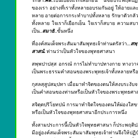
รักษา.
ศีล
..
เป็นเบื้องแรกเสียก่อน นี่ข้อประพฤติปฏ
ของเรา อย่างที่เราทั้งหลายอบรมกันอยู่ ให้อายและ
หลาย อายต่อการกระทำบาปทั้งหลาย รักษาตัวกลัวบ
ทั้งหลาย ใจเราก็เยือกเย็น ใจเราก็สบาย ความสบา
เป็น..
สมาธ
ิ..
ขั้นหนึ่ง
ที่องค์สมเด็จพระสัมมาสัมพุทธเจ้าท่านตรัสว่า...
สพฺ
สาสนํ
.
ท่านว่าเป็นหัวใจของพุทธศาสนา
สพฺพปาปสฺส อกรณํ การไม่ทำบาปทางกาย ทางวาจา 
เป็นพระธรรมคำสอนของพระพุทธเจ้าทั้งหลายหรือ 
กุสลสฺสูปสมฺปทา เมื่อมาทำจิตของตนให้สงบระงับจากบ
เป็นคำสอนของท่านหรือเป็นหัวใจของพระพุทธศา
สจิตฺตปริโยทปนํ การมาทำจิตใจของตนให้ผ่องใสขา
หรือเป็นหัวใจของพุทธศาสนาอีกประการหนึ่ง
ทั้งสามประการนี้เป็นหัวใจพุทธศาสนา ก็ประพฤติปฏิบัติ
มีอยู่องค์สมเด็จพระสัมมาสัมพุทธเจ้าท่านจึงให้ปฏิบ