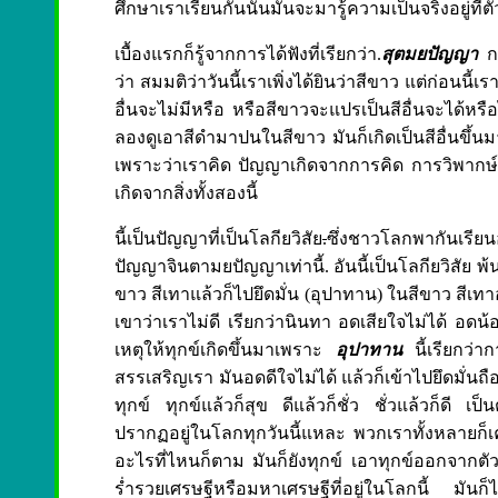
ศึกษาเราเรียนกันนั้นมันจะมารู้ความเป็นจริงอยู่ที่ตัวข
เบื้องแรกก็รู้จากการได้ฟังที่เรียกว่า.
สุตมยปัญญา
กา
ว่า สมมติว่าวันนี้เราเพิ่งได้ยินว่าสีขาว แต่ก่อนนี้เรา
อื่นจะไม่มีหรือ หรือสีขาวจะแปรเป็นสีอื่นจะได้หรือไม
ลองดูเอาสีดำมาปนในสีขาว มันก็เกิดเป็นสีอื่นขึ้นมาอี
เพราะว่าเราคิด ปัญญาเกิดจากการคิด การวิพากษ์วิจา
เกิดจากสิ่งทั้งสองนี้
นี้เป็นปัญญาที่เป็นโลกียวิสัย
.
ซึ่งชาวโลกพากันเรีย
ปัญญาจินตามยปัญญาเท่านี้. อันนี้เป็นโลกียวิสัย พ้นท
ขาว สีเทาแล้วก็ไปยึดมั่น (อุปาทาน) ในสีขาว สีเทาอ
เขาว่าเราไม่ดี เรียกว่านินทา อดเสียใจไม่ได้ อดน้อ
เหตุให้ทุกข์เกิดขึ้นมาเพราะ
อุปาทาน
นี้เรียกว่า
สรรเสริญเรา มันอดดีใจไม่ได้ แล้วก็เข้าไปยึดมั่นถื
ทุกข์ ทุกข์แล้วก็สุข ดีแล้วก็ชั่ว ชั่วแล้วก็ดี เป็
ปรากฏอยู่ในโลกทุกวันนี้แหละ พวกเราทั้งหลายก็เคยร
อะไรที่ไหนก็ตาม มันก็ยังทุกข์ เอาทุกข์ออกจากตัว
ร่ำรวยเศรษฐีหรือมหาเศรษฐีที่อยู่ในโลกนี้ มัน