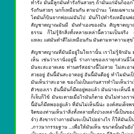
ทำรัง มันมีลูกมันทำรังกันสวยๆ ถ้ามันแก่มันก็ออก
รังกันสวยๆ นกก็เหมือนกัน ตามป่านะ โดยเฉพาะ
โตมันก็บินจากพ่อแม่มันไป มันก็ไปทำรังเหมือ
สัญชาตญาณมันมี มันทำเองของมัน สัญชาตญาณอันนี้ท
ธรรม ก็ไม่รู้จักสิ่งทั้งหลายเหล่านี้ความเป็น
แหละ แต่มันทำดีไม่เหมือนกัน มันตามหาความสุขไ
สัญชาตญาณที่มันมีอยู่ในใจเรานั้น เราไม่รู้จักมัน 
เห็น เช่นว่าเรานั่งอยู่นี่ ร่างกายของเราทุกส่วนน
มันจะสะอาดเลย ท่านตรัสอย่างนี้ไม่สวย ไม่สะอาด แ
สวยอยู่ อันนี้มันสะอาดอยู่ อันนี้มันดีอยู่ ทำไมม
มันเห็นว่าสะอาด ของไม่เป็นแก่นสารทำไมเห็นว่าเป
ตัวของเรา อันนี้มันก็มืดอยู่พอแล้ว มันน่าจะเห็นนี่
ก็เจ็บก็ไข้ มันจะตายเมื่อไรมันก็ตาย มันไม่ห่วงเราท
นี้มันก็มืดพออยู่แล้ว ที่มันไม่เห็นนี่น่ะ องค์สมเ
จิตของท่านเห็นว่าสิ่งทั้งหลายทั้งปวงเหล่านี้เป็นข
จำ) สังขารร่างกายมันจะเป็นไปอย่างไร ก็ให้มันเป
.ภาวนากรรมฐาน .
..เพื่อให้มันเห็น ขนาดนั้นมันย