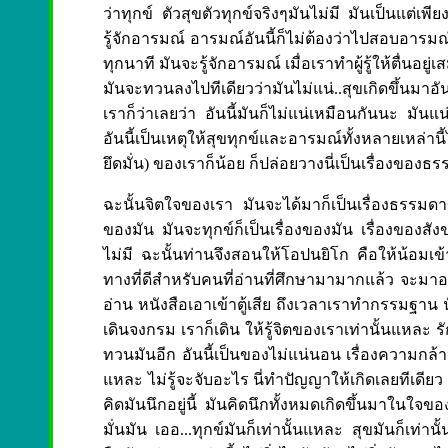
ว่าทุกข์ ตัวสุขตัวทุกข์จริงๆมันไม่มี มันเป็นแต่เพ
รู้จักอารมณ์ อารมณ์อันนี้ก็ไม่ต้องว่าไปสอบอาร
ทุกนาที มันจะรู้จักอารมณ์ เมื่อเราทำผู้รู้ให้ตื่น
มันจะทวนลงไปทีเดียวว่ามันไม่แน่..สุขเกิดขึ้นมาอั
เราก็ว่าเลยว่า อันนี้มันก็ไม่แน่เหมือนกันนะ มันแน่
อันนี้เป็นเหตุให้สุขทุกข์และอารมณ์ทั้งหลายเหล่านี้
ยึดมั่น) ของเราก็น้อย ก็ปล่อยวางนี่เป็นเรื่องของธ
ฉะนั้นจิตใจของเรา มันจะได้มาก็เป็นเรื่องธรรมดาข
ของมัน มันจะทุกข์ก็เป็นเรื่องของมัน เรื่องของสังขารมั
ไม่มี ฉะนั้นท่านจึงสอนให้โอปนยิโก คือให้น้อมเข
ทางที่ดีสำหรับคนที่อ่านที่ศึกษามามากแล้ว จะมาอย
อ่าน หนังสือเอาเข้าตู้เสีย ถึงเวลาเราทำกรรมฐาน
เดินจงกรม เราก็เดิน ให้รู้จิตของเราเท่านั้นแหละ
ทวนมันอีก อันนี้เป็นของไม่แน่นอน เรื่องความกล้าห
แหละ ไม่รู้จะจับอะไร นี่ทำปัญญาให้เกิดเลยทีเดียว
คิดมันนึกอยู่นี้ มันคิดนึกทั้งหมดเกิดขึ้นมาในใจขอ
มั่นมัน เออ...ทุกข์มันก็เท่านั้นแหละ สุขมันก็เท่า