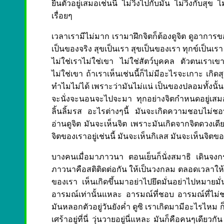
ยืนตัวอยู่เสมอเช่นนี้ ไม่วิ่งไปกับมัน ไม่วิ่งกับสุข ไ
เรื่อยๆ
เวลาเรามีไม่มาก เรามาฝึกจิตก็ต้องดูจิต ดูอาการของจ
เป็นของจริง สุขเป็นเรา สุขเป็นของเรา ทุกข์เป็นเรา 
ไม่ใช่เราไม่ใช่เขา ไม่ใช่สัตว์บุคคล ตัวตนเราเขา ทุ
ไม่ใช่เขา ถ้าเราเห็นเช่นนี้ก็ไม่มีอะไรจะเกาะ เกิดส
ทำไมไม่ได้ เพราะว่ามันไม่แน่ เป็นของปลอมทั้งนั้น
จะนั่งจะนอนจะไปจะมา ทุกอย่างจิตกำหนดอยู่เสมอ ใ
ลิ้นลิ้มรส อะไรต่างๆนี้ มันจะเกิดความชอบไม่ชอบขึ
อ่านดูจิต มันจะเห็นจิต เพราะมันเกิดจากจิตดวงเดียว
จิตของเราอยู่เช่นนี้ มันจะเห็นกิเลส มันจะเห็นจิ
บางคนเมื่อมาภาวนา ตอนเย็นก็นั่งสมาธิ เดินจงกร
ภาวนาคือสติติดต่อกัน ให้เป็นวงกลม ตลอดเวลาให้มีสต
ของเรา เห็นเกิดขึ้นมาอย่าไปยึดมั่นอย่าไปหมายมั่น 
อารมณ์เท่านั้นแหละ อารมณ์ที่ชอบ อารมณ์ที่ไม่ชอบ
มันหลอกตัวอยู่วันยังค่ำ ดูซิ เราเกิดมามีอะไรไหม ก็ค
เศร้าอยู่ที่นี่ วุ่นวายอยู่นี่แหละ มันก็คือคนๆเดียวกั