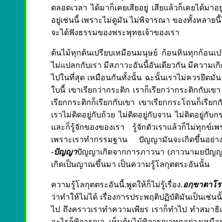
ตลอดเวลา ได้มาก็เคยเสียอยู่ เสียแล้วก็เคยได้มาอย
อยู่เช่นนี้ เพราะไม่ดูมัน ไม่พิจารณา ของทั้งหลายนี้ไม่
จะได้ฟังธรรมของพระพุทธเจ้าของเรา
ต้นไม้ทุกต้นเปรียบเหมือนมนุษย์ ก้อนหินทุกก้อนเปรี
ไม่แปลกกับเรา มีสภาวะอันนี้อันเดียวกัน มีความเก
ไปในที่สุด เหมือนกันทั้งนั้น ฉะนั้นเราไม่ควรยึดมั่
ใบนี้ เขาเรียกว่ากระติก เราก็เรียกว่ากระติกกับเ
เรียกกระติกก็เรียกกับเขา เขาเรียกกระโถนก็เรียกก
เราไม่ติดอยู่กับถ้วย ไม่ติดอยู่กับจาน ไม่ติดอยู่กับก
และก็รู้จักของของเรา รู้จักตัวเราแล้วก็ไม่ทุกข์
เพราะเราทำกรรมฐาน ปัญญามันจะเกิดขึ้นอย่างน
-ปัญญา
ปัญญาเกิดจากการภาวนา (ภาวนามยปัญญา) มัน
เกิดเป็นญาณขึ้นมา เป็นความรู้โลกุตตระอันนั้น
ความรู้โลกุตตระอันนี้.พูดให้ก็ไม่รู้เรื่อง
.
อกฺขาตาโร 
ว่าทำให้ไม่ได้ เรื่องการประพฤติปฏิบัติมันเป็นเช่
ไป ถึงคราวเราทำความเพียร เราก็ทำไป ทำสมาธิเ
อะไรก็พิจารณา เห็นต้นไม้พิจารณาทุกอย่างเหมือน