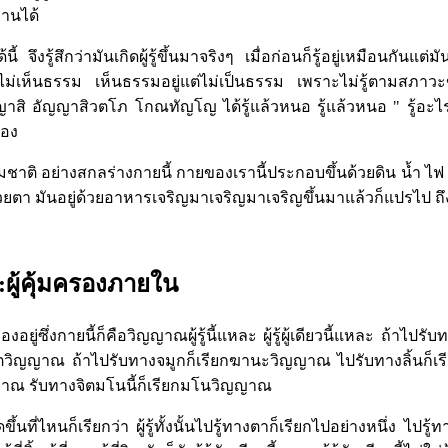
ทานได้
 จึงรู้สึกว่ามันเกิดผู้รู้ขึ้นมาจริงๆ เมื่อก่อนก็รู้อยู่เหมือนกันแต
ู่แต่ไม่เห็นธรรม เห็นธรรมอยู่แต่ไม่เป็นธรรม เพราะไม่รู้ตามสภ
สิ อัญญาสิวตโภ โกณทัญโญ ได้รู้แล้วหนอ รู้แล้วหนอ " รู้อะไรล่ะ
เอง
าติ อย่างสกลร่างกายนี้ กายของเรานี้ประกอบขึ้นด้วยดิน น้ำ ไฟ 
ด้วยตา มันอยู่ด้วยอาหารเจริญมาเจริญมาเจริญขึ้นมาแล้วก็แปรไป ถึงท
้:ผู้คุ้มครองภายใน
รองอยู่ซึ่งกายนี้ก็คือวิญญาณผู้รู้นี้แหละ ผู้รู้ผู้เดียวนี้แหละ ถ้าไป
โสตวิญญาณ ถ้าไปรับทางจมูกก็เรียกฆานะวิญญาณ ไปรับทางลิ้นก็เ
าณ รับทางจิตมโนนี้ก็เรียกมโนวิญญาณ
ึ้นที่ไหนก็เรียกว่า ผู้รู้ทั้งนั้นไปรู้ทางตาก็เรียกไปอย่างหนึ่ง ไปรู