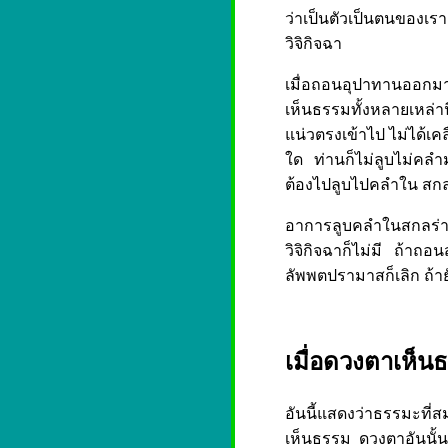
ว่าเป็นตัวเป็นตนของเร
วิจิกิจฉา
เมื่อถอนอุปาทานออกมาจ
เห็นธรรมทั้งหลายเหล่านี
แน่วตรงเข้าไป ไม่ได้เค
ใด ท่านก็ไม่ลูบไม่คลำม
ต้องไปลูบไปคลำใน สกลร
อาการลูบคลำในสกลร่าง
วิจิกิจฉาก็ไม่มี ถ้าถอนส
ลัพพตปรามาสก็เลิก ถ้ายัง
เมื่อดวงตาเห็น
อันนี้แสดงว่าธรรมะท
เห็นธรรม ดวงตาอันนั้นก