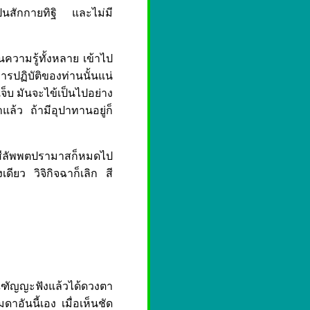
ป็นสักกายทิฐิ และไม่มี
ความรู้ทั้งหลาย เข้าไป
การปฏิบัติของท่านนั้นแน่
จ็บ มันจะไข้เป็นไปอย่าง
แล้ว ถ้ามีอุปาทานอยู่ก็
 สีลัพพตปรามาสก็หมดไป
งเดียว วิจิกิจฉาก็เลิก สี
ฑัญญะฟังแล้วได้ดวงตา
าอันนี้เอง เมื่อเห็นชัด