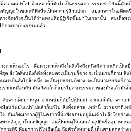
ล้วมีความแปรไป สิ่งเหล่านี้ก็ดับไปเป็นธรรมดา ธรรมชาติอันนี้มันเ
ัญญะในขณะที่ฟังนั้นเป็นความรู้สึกแปลก แปลกจากในอดีตหรื
ึงดวงจิตจริงๆเป็นได้ว่าพุทธะคือผู้รู้เกิดขึ้นมาในเวลานั้น สมเด็จ
้ดวงตาเป็นธรรมแล้ว
ม
วงตาเห็นอะไร คือดวงตาเห็นสิ่งใดสิ่งใดสิ่งหนึ่งมีความเกิดเป็นเ
สุด สิ่งใดสิ่งหนึ่งก็คือทั้งหมดจะเป็นรูปก็ช่าง จะเป็นนามก็ตาม สิ่
้งหมดเป็นสิ่งใดสิ่งหนึ่ง จะเป็นรูปธรรมก็ช่าง จะเป็นนามธรรมก็ตาม
งเราก็เหมือนกัน มันเกิดแล้วก็แปรไปตามธรรมดาของมันแล้วมันก็
ก ดับจากเด็กมาหนุ่ม จากหนุ่มก็ดับไปเป็นแก่ จากแก่ก็ดับ จากแก
หมือนกันมันแปรไปแล้วก็แก่ไป สิ่งทั้งหลาย เหล่านี้ ธรรมชาติเหล่านี
อันเกิดมาจากผู้รู้ในคราวที่นั่งฟังธรรมอยู่นั้นเข้าไปถึงใจอย่างแจ่ม
องพระอัญญาโกณฑัญญะ จนเป็นเหตุให้ถอนตัวอุปธิหรืออุปาทาน
าสักกายทิฐิ คืออาการที่ไม่ถือเนื้อ ถือตัวทั้งหลายนี้ เห็นตามสกลร่า