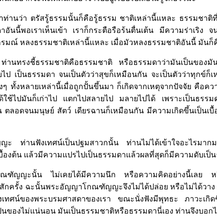
านว่า ตรัสรู้ธรรมนั้นก็คือรู้ธรรม ชาติเหล่านี้แหละ ธรรมชาติที่ม
ดาอันนี้พอเราเห็นเข้า เราก็กระตือรือร้นตื่นเต้น มีความร่าเริง
มณ์ หลงธรรมชาติเหล่านี้แหละ เมื่อมัวหลงธรรมชาติอันนี้ มันก็คื
านทรงชี้ธรรมชาติคือธรรมชาติ หรือธรรมดาว่ามันเป็นของมันอยู่
ไป เป็นธรรมดา จนเป็นตัวว่าสุขก็เหมือนกัน จะเป็นตัวว่าทุกข์ก็เหม
่างๆ ทั้งหลายเหล่านี้เมื่อถูกปั้นขึ้นมา ก็เกิดจากเหตุจากปัจจัย คือ
ั้นได้ใช้ไปมันก็เก่าไป แตกไปสลายไป มลายไปได้ เพราะเป็นธรรม
ัน ตลอดจนมนุษย์ สัตว์ เดียรฉานก็เหมือนกัน มีความเกิดขึ้นเป็นเบ
ะ ท่านฟังเทศน์เป็นปฐมสาวกนั้น ท่านไม่ได้เข้าใจอะไรมากมายท
นเบื้องต้น แล้วมีความแปรไปเป็นธรรมดาแล้วผลที่สุดก็มีความดับเ
กณฑัญญะนั้น ไม่เคยได้มีความนึก หรือความคิดอย่างนี้เลย หรือ
สักครั้ง ฉะนั้นพระอัญญาโกณฑัญญะจึงไม่ได้ปล่อย หรือไม่ได้วาง ค
้มาฟังเทศน์ของพระบรมศาสดาของเรา ขณะนั่งฟังมีพุทธะ ภาวะเกิด
ป็นของไม่แน่นอน มันเป็นธรรมชาติหรือธรรมดานี่เอง ท่านจึงบอกได้ว