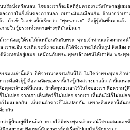
เดินหรือนั่งหรือนอน ใจของเราก็จะมีสติคุ้มครองระวังรักษาอยู่เส
องภายในก็เห็นของภายนอก เพราะมันเหมือนกัน ถ้าหากว่าเราเข้า
ถ้าเข้าใจอย่างนี้ก็เรียกว่า "พุทธภาวะ" คือผู้รู้เกิดขึ้นมาแล้ว เก
ายใน รู้ธรรมทั้งหลายต่างๆที่มันเป็นมา
แม้เรานั่งอยู่ใต้ร่มไม้ก็เหมือนกันกับพระ พุทธเจ้าท่านเสด็จมาเทศน
 เราจะยืน จะเดิน จะนั่ง จะนอน ก็ได้ฟังเราจะได้เห็นรูป ฟังเสียง 
้ฟังเทศน์อยู่เสมอ เหมือนกับพระ-พุทธเจ้าเทศน์ให้เราฟัง พระพุทธเจ
็นธรรมเหล่านี้แล้ว ก็พิจารณาธรรมอันนี้ได้ ไม่ใช่ว่าพระพุทธเจ้
าวะคือตัวผู้รู้ คือดวงจิตของเรานี้เกิดรู้เกิดสว่างมาแล้ว ตัวนี้
คือพุทธเจ้าองค์นี้แหละ ถ้าตั้งพุทธะเอาไว้ในใจของเรา คือความรู้สึกม
็ไม่แปลก จากเรา เห็นสัตว์ก็ไม่แปลก จากเรา เห็นต้นไม้ก็ไม่แปลก
ก็ไม่แปลกกัน เห็นคนดำขาวก็ไม่แปลกกัน เพราะสิ่งเหล่านี้มันต
ดียวกัน
ียกว่าผู้นั้นอยู่ที่ไหนก็สบาย จะได้มีพระพุทธเจ้าเทศน์โปรดเสมอเลยทีเ
 ก็ให้นึกอยากจะฟังเทศน์กับอาจารย์อยู่เรื่อยไปเลยไม่รู้จักธรรมะ