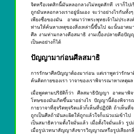
จิตหรือเจตสิกนี้มันหลอกลวงไม่หยุดสักที เราก็ไปเ
ถูกมันหลอกลวงเราอยู่นั่นเอง จะว่าอย่างไรกันทั้งๆ ที่ร
เพียงชื่อของมัน อาตมาว่าพระพุทธเจ้าไม่ประสงค์
ท่านให้ค้นหาเหตุของสิ่งเหล่านี้ขึ้นไป ฉะนั้นอาตมาป
ศีล งามท่ามกลางคือสมาธิ งามเบื้องปลายคือปัญญา 
เป็น๓อย่างก็ได้
ปัญญามาก่อนศีลสมาธิ
การรักษาศีลปัญญาต้องมาก่อน แต่เราพูดว่ารักษาศี
ค้นคิดกายของเรา วาจาของเราพิจารณาหาเหตุผล นี่ตั
เมื่อพูดตามปริยัติก็ว่า ศีลสมาธิปัญญา อาตมาพิจ
โทษของมันเกิดขึ้นมาอย่างไร ปัญญานี้ต้องพิจารณ
กายวาจาที่สุจริตทุจริตแล้วก็เห็นที่ปฏิบัติ ถ้าเห็นที่จะป
ถูกเป็นศีลถ้ามันละผิดให้ถูกแล้วใจก็แน่วแน่เข้า
เป็นสมาธิความตั้งใจมั่นแล้ว เมื่อตั้งใจมั่นแล้ว รู
เมื่อรูปเวทนาสัญญาสังขารวิญญาณหรือรูปเสียงก