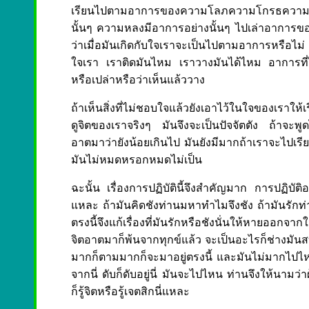
เรียนไปตามอาการของความโลภความโกรธความห
นั้นๆ ความหลงมีอาการอย่างนั้นๆ ไปเล่าอาการของม
ว่าเมื่อมันเกิดกับใจเราจะเป็นไปตามอาการหรือไม่
ใจเรา เราติดมันไหม เราวางมันได้ไหม อาการที่ไม่
หรือเปล่าหรือว่าเห็นแล้ววาง
ถ้าเห็นสิ่งที่ไม่ชอบใจแล้วยังเอาไว้ในใจของเราให้เรีย
ดูจิตของเราจริงๆ มันจึงจะเป็นปัจจัตตัง ถ้าจะพ
อาตมาว่ายังน้อยเกินไป มันยังมีมากถ้าเราจะไปเรีย
มันไม่หมดหรอกหมดไม่เป็น
ฉะนั้น เรื่องการปฏิบัตินี้จึงสำคัญมาก การปฏิบัติอาต
แหละ ถ้ามันคิดชังท่านมหาทำไมจึงชัง ถ้ามันรักท่าน
ตรงนี้จึงแก้เรื่องที่มันรักหรือชังนั่นให้หายออกจ
จิตอาตมาก็พ้นจากทุกข์แล้ว จะเป็นอะไรก็ช่างมันส
มากก็ตามมากก็จะมาอยู่ตรงนี้ และมันไม่มากไปไห
จากนี่ ดับก็ดับอยู่นี่ มันจะไปไหน ท่านจึงให้นามว่าผู
ก็รู้จิตหรือรู้เจตสิกนี่แหละ