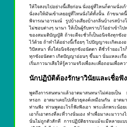
ให้ใจสงบไปอย่างนี้เสียก่อน นั่งอยู่ที่ไหนก็ตามนั่งเ
นั่งลงให้มันเข้าเลยอยู่ที่ไหนนั่งได้ทั้งนั้น ถ้าขนาด
พิจารณาอารมณ์ รูปบ้างเสียงบ้างกลิ่นบ้างรสบ้าง
ไม่ชอบต่างๆ นานา ให้เป็นผู้รับทราบไว้อย่าเข้าไปหมายใ
ของสมมติบัญญัติ ถ้าจะดีจะชั่วก็เป็นอนิจจังทุกขังอ
ไว้ด้วย ถ้าทำได้อย่างนี้เรื่อยๆ ไปปัญญาจะเกิดเองอ
วิปัสสนา ทิ้งใส่อนิจจังทุกขังอนัตตา ดีชั่วร้ายอะไร
ทุกขังอนัตตา เกิดปัญญาอ่อนๆ ขึ้นมา นั่นแหละเรื่
เริ่มภาวนาเสียให้รู้ความจริงเพื่อละเพื่อถอนเพื่อ
นักปฏิบัติต้องรักษาวินัยและเชื่อฟั
พูดถึงการสนทนาแล้วอาตมาสนทนาไม่ค่อยเป็น มันพู
หรอก อาตมาเคยไปเที่ยวธุดงค์เหมือนกัน อาตมาไม่เ
ท่านฟัง ท่านพูดอะไรก็ฟังฟังเอา พระเล็กพระน้อยเ
เอาก็เอาตรงที่ละที่วางนั่นเอง ทำเพื่อมาละมาวางไ
นั่นไม่ถูกตัวสักที การปฏิบัติธรรมแม้จะมีหลายแบ