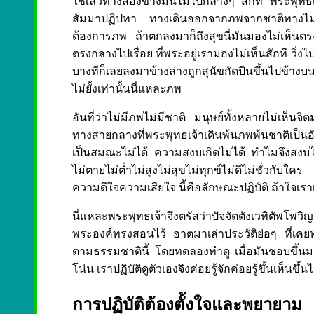
ใช่เล้วทางสองข้างมันไม่ไปกลางๆ สักที พระพุทธเ
สัมมาปฏิปทา ทางเดินออกจากภพจากชาติทางไม่มีภพไม
ต้องการภพ ถ้าตกลงมาก็ถึงสุขนี่มันมองไม่เห็นต
ตรงกลางไปเรื่อย ที่พระอยู่เรามองไม่เห็นสักที วิ่งไปว
บางทีก็เลยลงมาข้างล่างถูกสุนัขกัดปีนขึ้นไปข้าง
ไม่ยั้งเท่านั้นนี่แหละภพ
อันที่ว่าไม่มีภพไม่มีชาติ มนุษย์ทั้งหลายไม่เห็นจ
ทางสายกลางที่พระพุทธเจ้าเดินพ้นภพพ้นชาติเป็น
เป็นสมณะไม่ได้ ความสงบเกิดไม่ได้ ทำไมจึงสงบไม่ไ
ไม่ตายไม่ต่ำไม่สูงไม่สุขไม่ทุกข์ไม่ดีไม่ชั่วกั
ความดีใจความเสียใจ นี้คือลักษณะปฏิบัติ ถ้าใจเรา
นี่แหละพระพุทธเจ้าจึงตรัสว่าปัจจัตตังเวทิตัพโ
พระองค์ทรงสอนไว้ อาตมาเล่าประวัติย่อๆ ที่เคยท
ตามธรรมชาตินี้ โดยทดลองทำดู เมื่อมันชอบขึ้น
โน่น เราปฏิบัติดูตัวเองจึงค่อยรู้จักค่อยรู้ขึ้นเห็นขึ
การปฏิบัติต้องตั้งใจและพยายาม