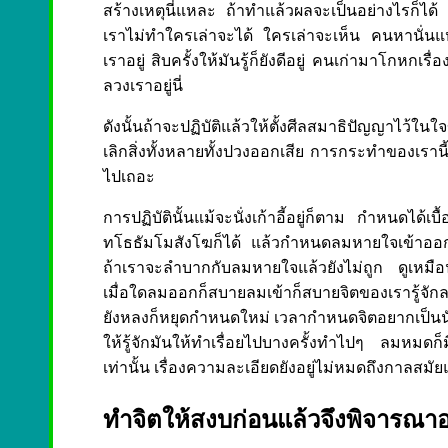
สร้างเหตุนี่แหละ ถ้าทำแล้วผลจะเป็นอย่างไรก็ได้ เ
เราไม่ทำใครเล่าจะได้ ใครเล่าจะเห็น คนหานั่นแ
เราอยู่ สิบครั้งให้มันรู้ก็ยังดีอยู่ คนเก่ามาโกหกเร
ลวงเราอยู่นี่
ดังนั้นถ้าจะปฏิบัติแล้วให้ตั้งศีลสมาธิปัญญาไว
เลิกสิ่งทั้งหลายทั้งปวงออกเสีย การกระทำของเรานี้
ไปเถอะ
การปฏิบัตินั้นแม้จะนั่งเก้าอี้อยู่ก็ตาม กำหนด
ทโธธัมโมสังโฆก็ได้ แล้วกำหนดลมหายใจเข้าออก เ
ถ้าเราจะลำบากกับลมหายใจแล้วยังไม่ถูก ดูเหมื
เมื่อใดลมออกก็สบายลมเข้าก็สบายจิตของเรารู้จักลม
ยังหลงก็หยุดกำหนดใหม่ เวลากำหนดจิตอยากเป็นนั่น
ให้รู้จักมันให้ทำเรื่อยไปบางครั้งทำไปๆ ลมหมดก
เท่านั้น เรื่องความละเอียดยังอยู่ไม่หมดถึงกาลสมั
ทำจิตให้สงบก่อนแล้วจึงพิจารณา