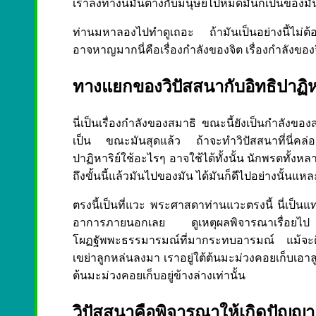
เราลงทางนี้มันต่างกับมนุษย์ไปหมดมันก็เป็นของมัน
ท่านมหาลองไปทำดูเถอะ ถ้ามันเป็นอย่างนี้ไม่
อาจหาญมากนี่คือเรื่องกำลังของจิต เรื่องกำลังของจ
ทางแยกของวิปัสสนากับอิทธิปาฏิห
นี่เป็นเรื่องกำลังของสมาธิ ขณะนี้ยังเป็นกำลังของส
เป็น ขณะมันสุดแล้ว ถ้าจะทำวิปัสสนาที่นี่คล่องแล
ปาฏิหาริย์ใช้อะไรๆ อาจใช้ได้ทั้งนั้น นักพรตทั้ง
ถึงขั้นนี้แล้วมันไปของมัน ได้มันก็ดีไปอย่างนั้นแหล
ตรงนี้เป็นที่แวะ พระศาสดาท่านแวะตรงนี้ นี่เป็นแท
อาการภายนอกเลย ดูเหตุผลพิจารณาเรื่อยไป ถ้
โผฏฐัพพะธรรมารมณ์ที่มากระทบอารมณ์ แม้จะดีจะช
เขย่าลูกหล่นลงมา เราอยู่ใต้ต้นมะม่วงคอยเก็บเอาลู
ต้นมะม่วงคอยเก็บอยู่ข้างล่างเท่านั้น
วิปัสสนาคือพิจารณาให้เกิดปัญญา