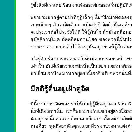
รู้ซึ้งสิ่งที่เราเคยเรียนมาแจ้งออกชัดออกเริ่มปฏิบัติเส
พยายามมาอยู่ตามป่าที่กุฏิเล็กๆ นี้มาฝึกมาทดลองดูบ้
เราคล้ายๆ กับว่าจิตมันวางเป็นปกติ จิตถ้ามันเคลื่
จะปรุงเราต่อไประวังให้ดี ให้รู้มันไว้ ถ้ามันเคล
สุขัลลิกานุโยค อัตตกิลมถานุโยค ของพวกนี้มันปรุงนั
ของเรา อาตมาว่าถ้าได้จ้องดูมันอยู่อย่างนี้รู้สึกว่าส
เมื่อรู้จักเรื่องวาระของจิตก็เห็นมีอาการอย่างนี้ 
เท่านั้น อันที่เรียกว่าเจตสิกนั่นเป็นแขก แขกมาพักอ
มาเยี่ยมเราบ้าง มาพักอยู่ตรงนี้เราจึงเรียกพวกนั
มีสติรู้ตื่นอยู่เฝ้าดูจิต
ทีนี้เรามาทำจิตของเราให้เป็นผู้รู้ตื่นอยู่ คอยรักษ
นั่งที่เดียวเท่านั้น เราก็พยายามรับแขกอยู่ตรงนี้ตลอด
นั่งอยู่ตรงนี้แล้วแขกที่เคยมาเยี่ยมเราตั้งแต่เราเกิ
คนเดียว พูดถึงอาคันตุกะแขกที่จรมาปรุงมาแต่งต่