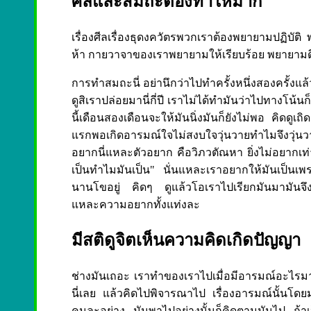
ศีลและสมถะต้องทำให้มาก
เรื่องศีลเรื่องธุดงควัตรพวกเราต้องพยายามปฏิบัติ
ห้า กายวาจาของเราพยายามให้เรียบร้อย พยายามด
การทำสมถะนี่ อย่านึกว่าไปทำครั้งหนึ่งสองครั้งแล
ดูสิเราปล่อยมานี่กี่ปี เราไม่ได้ทำมันว่าไปทางโน้นก็
นี้เดือนสองเดือนจะให้มันนิ่งมันก็ยังไม่พอ คิดดูเ
แรกพอเกิดอารมณ์ใจไม่สงบใจวุ่นวายทำไมจึงวุ่น
อยากนี่แหละตัวอยาก คือวิภวตัณหา ยิ่งไม่อยากเท
เป็นทำไมมันเป็น" นั่นแหละเราอยากให้มันเป็นเพราะเ
นานโขอยู่ คิดๆ ดูแล้วโอเราไปเรียกมันมามันจึงม
แหละความอยากทั้งแท่งละ
มีสติดูจิตเห็นความคิดเกิดปัญญา
ช่างมันเถอะ เราทำของเราไปเมื่อมีอารมณ์อะไรมาก็
นี่เลย แล้วคิดไปพิจารณาไป เรื่องอารมณ์นั้นโดยม
คนละอย่าง มันพาไปอย่างนั้นก็คิดตามมันไป ถ้าเป็น