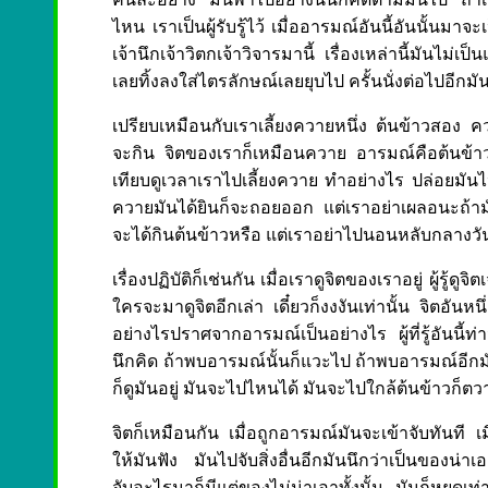
ไหน เราเป็นผู้รับรู้ไว้ เมื่ออารมณ์อันนี้อันนั้นมาจะเป็
เจ้านึกเจ้าวิตกเจ้าวิจารมานี้ เรื่องเหล่านี้มันไม่เ
เลยทิ้งลงใส่ไตรลักษณ์เลยยุบไป ครั้นนั่งต่อไปอีกม
เปรียบเหมือนกับเราเลี้ยงควายหนึ่ง ต้นข้าวสอง 
จะกิน จิตของเราก็เหมือนควาย อารมณ์คือต้นข้าว ผู้
เทียบดูเวลาเราไปเลี้ยงควาย ทำอย่างไร ปล่อยมันไ
ควายมันได้ยินก็จะถอยออก แต่เราอย่าเผลอนะถ้ามั
จะได้กินต้นข้าวหรือ แต่เราอย่าไปนอนหลับกลางวั
เรื่องปฏิบัติก็เช่นกัน เมื่อเราดูจิตของเราอยู่ ผู้รู้ด
ใครจะมาดูจิตอีกเล่า เดี๋ยวก็งงงันเท่านั้น จิตอันหนึ
อย่างไรปราศจากอารมณ์เป็นอย่างไร ผู้ที่รู้อันนี้ท่านเ
นึกคิด ถ้าพบอารมณ์นั้นก็แวะไป ถ้าพบอารมณ์อีก
ก็ดูมันอยู่ มันจะไปไหนได้ มันจะไปใกล้ต้นข้าวก็ตวาด
จิตก็เหมือนกัน เมื่อถูกอารมณ์มันจะเข้าจับทันที เม
ให้มันฟัง มันไปจับสิ่งอื่นอีกมันนึกว่าเป็นของน่าเอา
จับอะไรมาก็มีแต่ของไม่น่าเอาทั้งนั้น มันก็หยุดเท