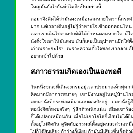
ใหญ่มันยังไงกันทำไมจึงเป็นอย่างนี้
ต่อมาจึงคิดได้ว่ามันคงเหมือนลมหายใจเรานี้กระม
มาก แต่เวลาเดินอยู่ไม่รู้ว่าหายใจเข้าออกตอนไหน ใน
เวลาเราเดินไปตามปกติมิได้กำหนดลมหายใจ มีใค
นั่งตั้งใจเอาให้มันสงบ มันก็เลยเป็นอุปาทานยึดใส่ตั
เก่าเพราะอะไร? เพราะความตั้งใจของเรากลายเป็น
อยากเข้าไปด้วย
สภาวธรรมเกิดเองเป็นเองพอดี
วันหนึ่งขณะที่เดินจงกรมอยู่เวลาประมาณห้าทุ่ม
คิดมากมีอาการสบายๆ เขามีงานอยู่ในหมู่บ้านไกลปร
เลยมานั่งที่กระท่อมมีฝาแถบตองบังอยู่ เวลานั่งรู้
พอนั่งจิตก็สงบจริงๆ รู้สึกตัวหนักแน่น เสียงเขาร้อง
ก็ได้แปลกเหมือนกัน เมื่อไม่เอาใจใส่ก็เงียบไม่ได้ย
ตั้งอยู่ไม่ติดกัน ดูจิตกับอารมณ์ตั้งอยู่คนละส่วนเหม
ไปก็ได้ยินเสียง ถ้าว่างก็เงียบ ถ้ามันมีเสียงขึ้นก็ดูตั