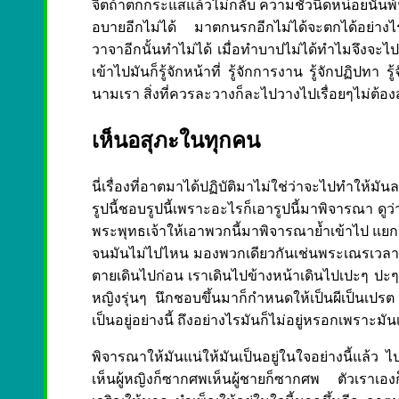
จิตถ้าตกกระแสแล้วไม่กลับ ความชั่วนิดหน่อยนั้นพ้
อบายอีกไม่ได้ มาตกนรกอีกไม่ได้จะตกได้อย่า
วาจาอีกนั้นทำไม่ได้ เมื่อทำบาปไม่ได้ทำไมจึงจะไ
เข้าไปมันก็รู้จักหน้าที่ รู้จักการงาน รู้จักปฏิปทา ร
นามเรา สิ่งที่ควรละวางก็ละไปวางไปเรื่อยๆไม่ต้อง
เห็นอสุภะในทุกคน
นี่เรื่องที่อาตมาได้ปฏิบัติมาไม่ใช่ว่าจะไปทำให้ม
รูปนี้ชอบรูปนี้เพราะอะไรก็เอารูปนี้มาพิจารณา ด
พระพุทธเจ้าให้เอาพวกนี้มาพิจารณาย้ำเข้าไป แยก
จนมันไม่ไปไหน มองพวกเดียวกันเช่นพระเณรเวลาเ
ตายเดินไปก่อน เราเดินไปข้างหน้าเดินไปเปะๆ ปะๆ กำ
หญิงรุ่นๆ นึกชอบขึ้นมาก็กำหนดให้เป็นผีเป็นเปร
เป็นอยู่อย่างนี้ ถึงอย่างไรมันก็ไม่อยู่หรอกเพราะม
พิจารณาให้มันแน่ให้มันเป็นอยู่ในใจอย่างนี้แล้ว 
เห็นผู้หญิงก็ซากศพเห็นผู้ชายก็ซากศพ ตัวเราเอง