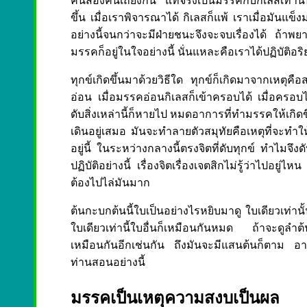
คนสองคนเถียงกัน แท้จริงเป็นมรรคกับกิเลสเท่านั
ขึ้น เมื่อเราพิจารณาได้ กิเลสก็แพ้ เราเมื่อมันแข็
อย่างนี้จนกว่าจะมีฝ่ายชนะจึงจะจบเรื่องได้ ถ้าพยา
มรรคก็อยู่ในใจอย่างนี้ นั่นแหละคือเราได้ปฏิบัติอริย
ทุกข์เกิดขึ้นมาด้วยวิธีใด ทุกข์ก็เกิดมาจากเหตุคื
อ่อน เมื่อมรรคอ่อนกิเลสก็เข้าครอบได้ เมื่อครอบได้ก
ดับสิ่งเหล่านี้ก็หายไป หมดอาการที่ทำมรรคให้เกิดขึ
เดินอยู่เสมอ มันจะทำลายตัวสมุทัยคือเหตุที่จะทำให้
อยู่นี้ ในระหว่างกลางนี้ตรงจิตที่ดับทุกข์ ทำไมจึ
ปฏิบัติอย่างนี้ เรื่องจิตเรื่องเจตสิกไม่รู้ว่าไปอยู่
ต้องไปไล่มันมาก
ต้นกะบกต้นนี้ใบเป็นอย่างไรหยิบมาดู ใบเดียวเท่านั้
ใบเดียวเท่านี้ใบอื่นก็เหมือนกันหมด ถ้าจะดูลำต้นก
เหมือนกันอีกเช่นกัน ถึงมันจะมีแสนต้นก็ตาม อาต
ท่านสอนอย่างนี้
มรรคเป็นเหตุความสงบเป็นผล