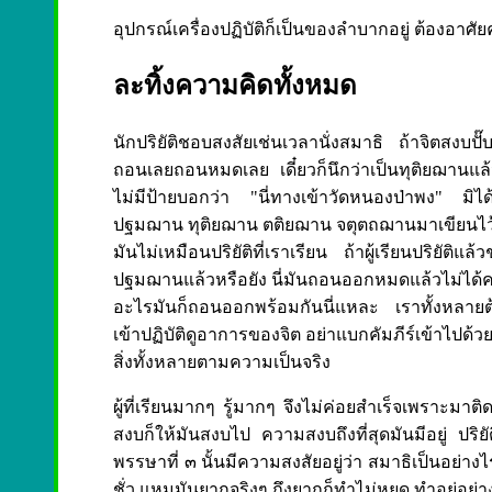
อุปกรณ์เครื่องปฏิบัติก็เป็นของลำบากอยู่ ต้องอา
ละทิ้งความคิดทั้งหมด
นักปริยัติชอบสงสัยเช่นเวลานั่งสมาธิ ถ้าจิตสงบป
ถอนเลยถอนหมดเลย เดี๋ยวก็นึกว่าเป็นทุติยฌานแล
ไม่มีป้ายบอกว่า "นี่ทางเข้าวัดหนองป่าพง" มิได
ปฐมฌาน ทุติยฌาน ตติยฌาน จตุตถฌานมาเขียนไว้ ทางน
มันไม่เหมือนปริยัติที่เราเรียน ถ้าผู้เรียนปริยัต
ปฐมฌานแล้วหรือยัง นี่มันถอนออกหมดแล้วไม่ได้ค
อะไรมันก็ถอนออกพร้อมกันนี่แหละ เราทั้งหลายต
เข้าปฏิบัติดูอาการของจิต อย่าแบกคัมภีร์เข้าไปด้วย
สิ่งทั้งหลายตามความเป็นจริง
ผู้ที่เรียนมากๆ รู้มากๆ จึงไม่ค่อยสำเร็จเพราะมา
สงบก็ให้มันสงบไป ความสงบถึงที่สุดมันมีอยู่ ปริ
พรรษาที่ ๓ นั้นมีความสงสัยอยู่ว่า สมาธิเป็นอย่างไร
ชั่ว แหมมันยากจริงๆ ถึงยากก็ทำไม่หยุด ทำอยู่อย่างนั