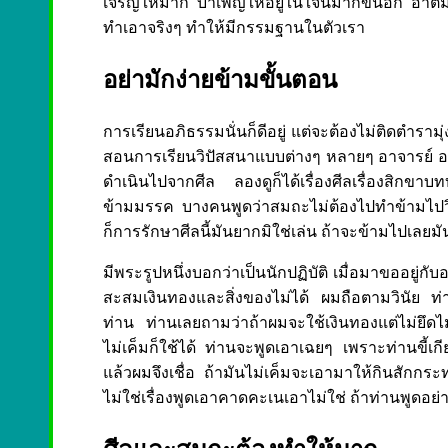
เจริญให้มาก บำเพ็ญให้อยู่ในใจนี้มากขึ้นอีก อาต
ทำเอาจริงๆ ทำให้มีกรรมฐานในตัวเรา
อย่ามักง่ายข้ามขั้นตอน
การเรียนอภิธรรมนั่นก็ดีอยู่ แต่จะต้องไม่ติดตำรามุ
สอนการเรียนวิปัสสนาแบบต่างๆ หลายๆ อาจารย์ อาต
ดำเนินไปจากศีล ลองดูก็ได้เรื่องศีลเรื่องสิกขาบ
ข้ามมรรค บางคนพูดว่าสมถะไม่ต้องไปทำข้ามไปวิปั
ก็การรักษาศีลนี้มันยากมิใช่เล่น ถ้าจะข้ามไปเลยม
มีพระรูปหนึ่งบอกว่าเป็นนักปฏิบัติ เมื่อมาขออยู่กั
สะสมเงินทองและสิ่งของไม่ได้ ผมถือตามวินัย ท่
ท่าน ท่านเลยถามว่าถ้าผมจะใช้เงินทองแต่ไม่ยึด
ไม่เค็มก็ใช้ได้ ท่านจะพูดเอาเฉยๆ เพราะท่านขี้เก
แล้วผมจึงเชื่อ ถ้ามันไม่เค็มจะเอามาให้กินสักกระทอ
ไม่ใช่เรื่องพูดเอาคาดคะเนเอาไม่ใช่ ถ้าท่านพูดอย่า