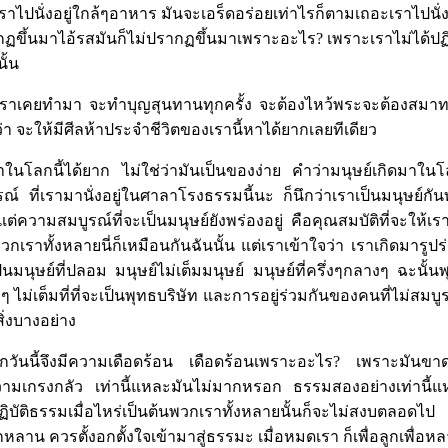
เราไปนั่งอยู่ใกล้ๆอาหาร มันจะเอร็ดอร่อยเท่าไรก็ตามเถอะเราไปนั่ง
กฏขึ้นมาไอ้รสมันก็ไม่ปรากฏขึ้นมาเพราะอะไร? เพราะเราไม่ได้ปฏิบ
นั้น
เราเคยทำมา จะทำบุญสุนทานทุกครั้ง จะต้องไหว้พระจะต้องสมาทา
า จะให้มีศีลห้าประจำชีวิตของเรานี้หาได้ยากเลยทีเดียว
มาในโลกนี้ได้ยาก ไม่ใช่ว่ามันเป็นของง่าย คำว่ามนุษย์เกิดมาในโ
บูรณ์ ที่เรามานั่งอยู่ในศาลาโรงธรรมนี้นะ ก็นึกว่าเราเป็นมนุษย์ก
 แต่ความสมบูรณ์ที่จะเป็นมนุษย์ยังพร่องอยู่ คือคุณสมบัติที่จะให้เร
กเราทั้งหลายนี่ก็เหมือนกันฉันนั้น แต่เราเข้าใจว่า เราเกิดมารูปร่า
ป็นมนุษย์ที่ปลอม มนุษย์ไม่เต็มมนุษย์ มนุษย์ที่ครึ่งๆกลางๆ ฉะนั้
งๆ ไม่เต็มที่ที่จะเป็นพุทธบริษัท และการอยู่ร่วมกันของคนที่ไม่สม
่งบางอย่าง
ยทุกวันนี้จึงมีความเดือดร้อน เดือดร้อนเพราะอะไร? เพราะมันข
เกรงกลัว เท่านี้แหละมันไม่มากหรอก ธรรมสองอย่างเท่านี้แห
่ปฏิบัติธรรมเมื่อไหร่เป็นต้นพวกเราทั้งหลายนั้นก็จะไม่สงบตลอดไ
หลาน ควรตั้งอกตั้งใจเข้ามาสู่ธรรมะ เมื่อหมดเรา ก็เพื่อลูกเพื่อห