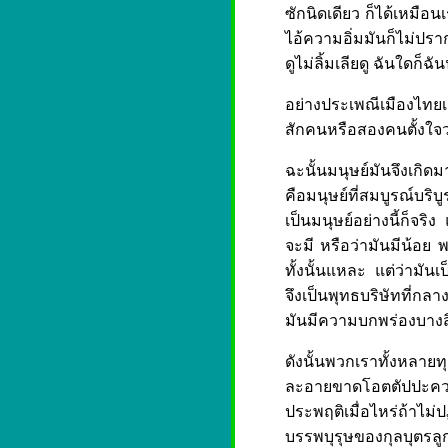
ซักนิดเดียว ก็ได้เหมือน
ไอ้ความอิ่มมันก็ไม่ปรา
ดูไม่ลิ้มเลียดู ฉันใดก็ฉัน
อย่างประเพณีเมืองไทย
สักคนหรือสองคนตั้งใจว่
ฉะนั้นมนุษย์มันจึงเกิด
คือมนุษย์ที่สมบูรณ์บริ
เป็นมนุษย์อย่างนี้ก็จริง
จะมี หรือว่ามันมีน้อย พว
ทั้งนั้นแหละ แต่ว่ามันเ
จึงเป็นพุทธบริษัทที่กลา
มันมีความบกพร่องบางสิ
ดังนั้นพวกเราทั้งหลา
ละอายขาดโอตตัปปะความ
ประพฤติเมื่อไหร่ถ้าไม
บรรพบุรุษของกุลบุตรลูก