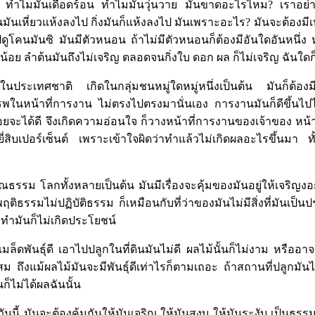
้ ทำไมมันเดือดร้อน ทำไมมันวุ่นวาย มันขาดอะไรไหม? เราอย่าไ
นมันเหี่ยวแห้งลงไป กิ่งมันก็แห้งลงไป มันเพราะอะไร? มันจะต้องมีเ
ปดูโคนมันซิ มันมีตัวหนอน ถ้าไม่มีตัวหนอนก็ต้องมีอันใดอันหนึ่
น้อย ลำต้นมันถึงไม่เจริญ ตลอดจนกิ่งใบ ดอก ผล ก็ไม่เจริญ ฉันใดก็
ิดในประเทศชาติ เกิดในกลุ่มชนหมู่ใดหมู่หนึ่งเป็นต้น มันก็ต้อง
ในหน้าที่การงาน ไม่ตรงไปตรงมานั่นเอง การงานมันก็ดีขึ้นไปไ
ค่อยจะได้ดี จึงเกิดความอ่อนใจ ก็วางหน้าที่การงานของเจ้าของ หน
ยี่สิบเปอร์เซ็นต์ เพราะเข้าใจผิดว่าทำแล้วไม่เกิดผลอะไรขึ้นมา ทั
ณธรรม โลกทั้งหลายเป็นต้น มันมีเรื่องจะคุ้มของมันอยู่ให้เจริญง
พฤติธรรมไม่ปฏิบัติธรรม ก็เหมือนกับที่ว่าของมันไม่มีสิ่งที่มันเป็
่ทำมันก็ไม่เกิดประโยชน์
ีเมล็ดพันธุ์ดี เอาไปปลูกในที่ดินมันไม่ดี ผลไม้นั้นก็ไม่งาม หรืออา
 ถึงแม้ผลไม้มันจะมีพันธุ์ดีเท่าไรก็ตามเถอะ ถ้าสถานที่ปลูกมันไม่
ันก็ไม่ได้ผลฉันนั้น
กวันนี้ มันจะต้องคุ้มกันให้มันเจริญ ให้มันสงบ ให้มันระงับ เป็นธร