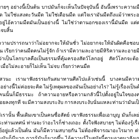
ยๆ อย่างนี้เป็นต้น บาปมันก็จะเห็นในปัจจุบันนี้ อันนี้เพราะความมืด
มืด ไม่ใช่แสงตะวันมืด ไม่ใช่เดือนมืด แต่ใจเรามันมืดถึงแม้ว่าพระอ
ดอยู่ไอ้ความมืดมันเป็นอย่างนี้ ไม่ใช่ว่าตานอกของเรานี้มันมืด แต่ต
กจบสิ้น
ีความปรารถนาว่าไม่อยากจะให้มันชั่ว ไม่อยากจะให้มันผิดคือช
นต้น เรียกว่าคนมืดคนไม่รู้จัก ถ้าเรามีความละอายมีหิริความละอาย
ว่าเป็นโลกบาลคือเป็นธรรมที่คุ้มครองสัตว์โลกอยู่ สัตว์โลกจะต้
เมื่อไม่ละอายก็ไม่เห็น ไม่จบ เรียกว่าคนมืด
รรมสวนะ เรามาฟังธรรมกันสมาทานศีลไปแล้วเช่นนี้ บางคนมีความรู้
ย่างนี้ไม่ค่อยจะคิด ไม่รู้เหตุผลของมันเป็นอย่างไร? ไม่รู้เรื่องเ
คนนั้นก็มีธรรมะ ถ้าความอายหรือความกลัวนี้ไปตั้งอยู่ในใจขอ
น้อยลงทุกที จะมีความสงบระงับ การสงบระงับนั่นแหละท่านว่ามันเ
านั้น พื้นเดิมเขาเป็นคนซื่อสัตย์ เขาฟังธรรมเพื่อเอาบุญ มันก็เลยไ
ะท่านเทศน์ ท่านจะว่าอะไรก็ช่างเถอะ ตั้งใจฟังสบายๆ ไม่ต้องรู้เรื่
ตย์อยู่แล้วเป็นต้น มันก็มีความสบายกัน ไม่ต้องพิจารณาอะไรมาก ต่า
มันก็มีมาก การรู้มันก็มากขึ้น ไอ้ความรู้ในสมัยนี้ตามอาตมาสังเกตแ