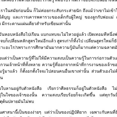
องเราในสมัยก่อนนั้น ก็ไม่ค่อยกระสับกระส่ายนัก ถึงแม้ว่าเขาไม่เข้
ได้บุญ และการเคารพคารวะของเด็กกับผู้ใหญ่ ของลูกกับพ่อแม่ ดูเ
ย มีกระดานแผ่นเดียวสำหรับเขียนเท่านั้น
รียนมันหอบหนังสือไปเรียน แบกแทบจะไม่ไหวอยู่แล้ว เปิดเทอมทีหนึ่ง
บก็เปลี่ยนหลักสูตรใหม่อีกแล้ว สูตรเก่าก็ทิ้งไป เปลี่ยนสูตรใหม่ก็ยั
 เพราะอะไร?เพราะการศึกษามันมากความรู้มันก็มากแต่ความฉลาดม
งแต่ว่าเป็นความรู้ที่ไม่ให้มีความสงบเป็นความรู้ในการก่อกวนตั
กวนเจ้าหน้าที่ทั้งหลาย ความรู้ที่ออกจากหน้าที่การงานของเจ้าขอ
วามรู้มาแล้ว ก็ตั้งอกตั้งใจจะไปสอนคนอื่นเขาเท่านั้น ส่วนตัวเองไ
้น
่กับใบลานอยู่กับตัวหนังสือ เรียกว่าศีลธรรมก็อยู่ในตัวหนังสือ ไม
อยู่ในใจของเจ้าของนั้น ความสงบเรียบร้อยก็จะเกิดขึ้น แต่ทุกวันน
ุต้นปลายมันไม่พบ
ศาสนานี้เป็นของง่ายๆ แต่ว่าเป็นของปฏิบัติยาก เฉพาะกับคนที่ยั