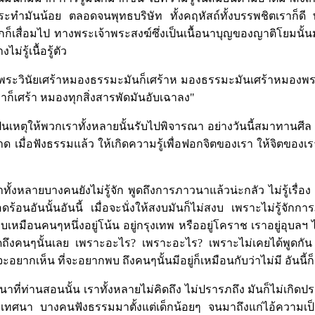
ำมันน้อย ตลอดจนพุทธบริษัท ทั้งคฤหัสถ์ทั้งบรรพชิตเราก็ดี พา
นอกก็เสื่อมไป ทางพระเจ้าพระสงฆ์ซึ่งเป็นเนื้อนาบุญของญาติโยมนั้น
ม่รู้เนื้อรู้ตัว
มื่อพระวินัยเศร้าหมองธรรมะมันก็เศร้าห มองธรรมะมันเศร้าหมองพระ
าก็เศร้า หมองทุกสิ่งสารพัดมันอับเฉาลง"
ป็นเหตุให้พวกเราทั้งหลายนั้นรับไปพิจารณา อย่างวันนี้สมาทานศ
 เมื่อฟังธรรมแล้ว ให้เกิดความรู้เพื่อฟอกจิตของเรา ให้จิตของเร
งหลายบางคนยังไม่รู้จัก พูดถึงการภาวนาแล้วน่ะกลัว ไม่รู้เรื่อง ยิ่ง
ดร้อนอันนั้นอันนี้ เมื่อจะนั่งให้สงบมันก็ไม่สงบ เพราะไม่รู้จักการ
ยบเหมือนคนๆหนึ่งอยู่โน้น อยู่กรุงเทพ หรืออยู่โคราช เราอยู่อุบลฯ ไม
ิดถึงคนๆนั้นเลย เพราะอะไร? เพราะอะไร? เพราะไม่เคยได้พูดกัน ไ
ี่จะอยากเห็น ที่จะอยากพบ ถึงคนๆนั้นมีอยู่ก็เหมือนกับว่าไม่มี อันนี้ก็
ี่ท่านสอนนั้น เราทั้งหลายไม่คิดถึง ไม่ปรารภถึง มันก็ไม่เกิดปร
ทศนา บางคนฟังธรรมมาตั้งแต่เด็กน้อยๆ จนมาถึงแก่ไอ้ความเป็น