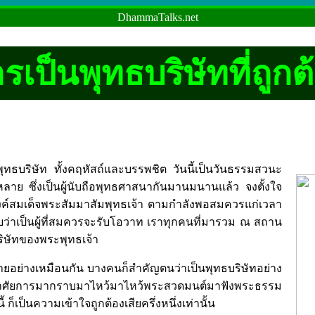
DhammaTalks.net
รเป็นพุทธบริษัทที่ถูกต
นพุทธบริษัท ทั้งคฤหัสถ์และบรรพชิต วันนี้เป็นวันธรรมสวนะ
้งหลาย ซึ่งเป็นผู้นับถือพุทธศาสนากันมานมนานแล้ว จงตั้งใจ
์สมเด็จพระสัมมาสัมพุทธเจ้า ตามกำลังพอสมควรแก่เวลา
ับว่าเป็นผู้ที่สมควรจะรับโอวาท เราทุกคนที่มารวม ณ สถาน
ทธบริษัทของพระพุทธเจ้า
ายอย่างเหมือนกัน บางคนก็สำคัญตนว่าเป็นพุทธบริษัทอย่าง
ศัยการมากราบมาไหว้มาไหว้พระสวดมนต์มาฟังพระธรรม
 ก็เป็นความเข้าใจถูกต้องเสียครึ่งหนึ่งเท่านั้น