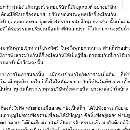
เรียกว่า มันยังไม่สมบูรณ์ พุทธบริษัทนี้มีกฎเกณฑ์ อย่างบริษัท
้องมียี่ห้อเครื่องหมาย บริษัทของพระพุทธเจ้าก็เหมือนกัน
หรับบุคคลแต่ละคน ผู้จะเข้ารับธรรมะนับถือพุทธศาสนานั้นเป็นต้น 
บที่ได้รับธรรมะเปรียบเหมือนผ้าที่มันสกปรก ก็ไม่สามารถจะรับน้ำ
สัมมาสัมพุทธเจ้าท่านโปรดสัตว์ ในครั้งพุทธกาลนาน ท่านก็ทำอย่าง
ม้การฟังธรรมในวันนี้ก็เหมือนกันให้เป็นผู้ที่สะอาดสมกับที่เราได้ม
าดมารับน้ำย้อมฉะนั้น
ัวทางภายในภายนอกนั้น เมื่อจะเข้ามาในวัดอารามเป็นต้น ก็
น เมื่อพูดถึงภายใน ก็ตั้งใจให้มันสะอาด วันนี้เป็นวันที่พวกเราทั
นต้น ทุกวันนี้พวกเราพุทธบริษัททั้งหลายนั้น บางคนก็เข้าใจบ้าง 
ะต้องตั้งใจฟัง สมัยก่อนเมื่ออาตมายังเป็นเด็ก ได้ไปฟังธรรมกับย
อาบุญไม่ชอบฟังธรรมเพื่อจะให้มีปัญญา คือนั่งฟังอยู่เฉยๆ ท่านพู
พูดเข้ามาเราได้ยินเสียงเท่านั้นก็เป็นการฟังธรรมแล้ว พากันดีอกดีใ
น แต่ฟังธรรมด้วยเรื่องอะไรไม่รู้ สมัยโบราณเราชอบจะเป็นอย่างนั้