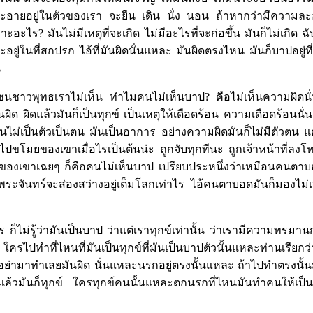
ะอายอยู่ในตัวของเรา จะยืน เดิน นั่ง นอน ถ้าหากว่ามีความละอ
าะอะไร? มันไม่มีเหตุที่จะเกิด ไม่มีอะไรที่จะก่อขึ้น มันก็ไม่เกิด ฉ
อยู่ในที่สกปรก ไอ้ที่มันผิดนั่นแหละ มันผิดตรงไหน มันก็บาปอยู่ที่
น
าชนชาวพุทธเราไม่เห็น ทำไมคนไม่เห็นบาป? คือไม่เห็นความผิดนั
ผิด ผิดแล้วมันก็เป็นทุกข์ เป็นเหตุให้เดือดร้อน ความเดือดร้อนนั
นไม่เป็นตัวเป็นตน มันเป็นอาการ อย่างความผิดมันก็ไม่มีตัวตน แต่
ไปขโมยของเขาเมื่อไรเป็นต้นน่ะ ถูกจับทุกทีนะ ถูกเจ้าหน้าที่ลงโทษ
ของเขาเฉยๆ ก็คือคนไม่เห็นบาป เปรียบประหนึ่งว่าเหมือนคนตาบอ
พระจันทร์จะส่องสว่างอยู่เต็มโลกเท่าไร ไอ้คนตาบอดมันก็มองไม่เ
ก็ไม่รู้ว่ามันเป็นบาป ว่าแต่เราทุกข์เท่านั้น ว่าเรามีความทรมา
ใครไปทำที่ไหนที่มันเป็นทุกข์ที่มันเป็นบาปตัวนั้นแหละท่านเรียกว
่นี่อย่ามาทำเลยมันผิด นั่นแหละนรกอยู่ตรงนั้นแหละ ถ้าไปทำตรงนั้นม
ล้วมันก็ทุกข์ ใครทุกข์คนนั้นแหละตกนรกที่ไหนมันทำคนให้เป็นทุก