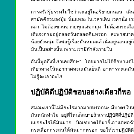
การตรัสรู้ธรรมไม่ใช่ว่าจะอยู่ในอริยาบถนอน เดิ
สามัคคีรวมลงปุ๊บ นั่นแหละในเวลาเดิน เวลานั่ง เวล
เฒ่า ไม่ต้องขวนขวายทุกแง่ทุกมุม ไม่ต้องกระเสือกก
เดินจงกรมอยู่ตลอดวันตลอดคืนหรอก สะพายบาตรวิ่งไป
น้อยยังหนุ่ม จึงพอรู้เรื่องมันหมดแล้วนั่งอยู่นอนอ
มันเป็นอย่างนั้น เพราะเรามีกำลังภายใน
อันนี้พูดถึงที่เราเคยศึกษา โดยมากไม่ได้ศึกษาแต่ไปเ
เที่ยวทางโน้นอากาศทะเลมันเย็นดี อาหารทะเลมันอร่
ไม่รู้จะเอาอะไร
ปฏิบัติดีปฏิบัติชอบอย่างเดียวก็พอ
สมณะเรานี้ไม่มีอะไรมากมายหรอกนะ มีบาตรใบหนึ่
มันหนักทำไม อยู่ที่ไหนก็สบายถ้าเราปฏิบัติดีปฏิบ
แยกอะไรให้มันมาก บิณฑบาตได้มาก็เอาแต่พอฉันเท่
กระเสือกกระสนให้มันมากหรอก ขอให้เราปฏิบัติดีเท่านั