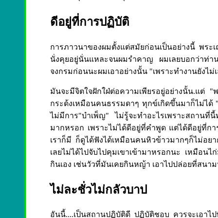
ดีอยู่ที่การปฏิบัติ
การภาวนาของผมตั้งแต่สมัยก่อนเป็นอย่างนี้ พระเณ
นั่งคุยอยู่นั่นแหละจนผมรำคาญ ผมเลยบอกว่าท่านเ
จงกรมก่อนนะผมเอาอย่างนั้น "เพราะทำงานยังไม่เส
มันจะมีจิตใจฝักใฝ่ต่อความเพียรอยู่อย่างนั้น.แต่
กระด้งเหมือนคนธรรมดาๆ ทุกข์เกิดขึ้นมาก็ไม่ได้ "ปฏ
ไม่มีการ"บำเพ็ญ" ไม่รู้จะทำอะไรเพราะสถานที่นี
มากหรอก เพราะไม่ได้ดีอยู่ที่คำพูด แต่ได้ดีอยู่ที่ก
เราก็มี ก็ดูได้ฟังได้เหมือนคนหิวข้าวมากๆก็ไม่อยาก
เลยไม่ได้ไปจับไปคุมเขาเข้ามาหรอกนะ เหมือนไก่ม
กินเอง เช่นวัวที่มันเคยกินหญ้า เอาไปปล่อยที่สนาม
ไม่ละชั่วไม่กลัวบาป
อันนี้....เป็นสถานปฏิบัติดี ปฏิบัติชอบ ควรจะเอาไ