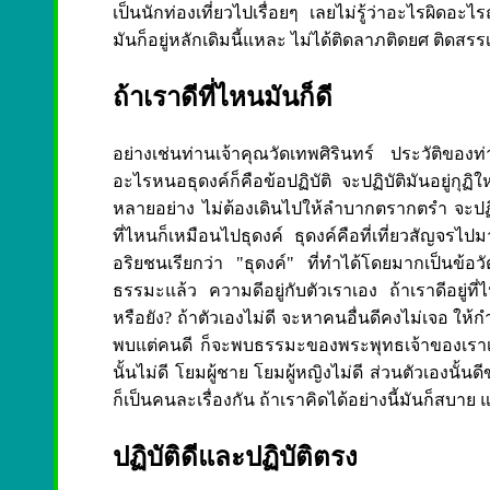
เป็นนักท่องเที่ยวไปเรื่อยๆ เลยไม่รู้ว่าอะไรผิดอ
มันก็อยู่หลักเดิมนี้แหละ ไม่ได้ติดลาภติดยศ ติดสรร
ถ้าเราดีที่ไหนมันก็ดี
อย่างเช่นท่านเจ้าคุณวัดเทพศิรินทร์ ประวัติของท
อะไรหนอธุดงค์ก็คือข้อปฏิบัติ จะปฏิบัติมันอยู่กุฏิ
หลายอย่าง ไม่ต้องเดินไปให้ลำบากตรากตรำ จะปฏิบัติ
ที่ไหนก็เหมือนไปธุดงค์ ธุดงค์คือที่เที่ยวสัญจรไปม
อริยชนเรียกว่า "ธุดงค์" ที่ทำได้โดยมากเป็นข้อวั
ธรรมะแล้ว ความดีอยู่กับตัวเราเอง ถ้าเราดีอยู่ที่ไ
หรือยัง? ถ้าตัวเองไม่ดี จะหาคนอื่นดีคงไม่เจอ ให
พบแต่คนดี ก็จะพบธรรมะของพระพุทธเจ้าของเราเท่านั
นั้นไม่ดี โยมผู้ชาย โยมผู้หญิงไม่ดี ส่วนตัวเองนั้น
ก็เป็นคนละเรื่องกัน ถ้าเราคิดได้อย่างนี้มันก็สบาย
ปฏิบัติดีและปฏิบัติตรง