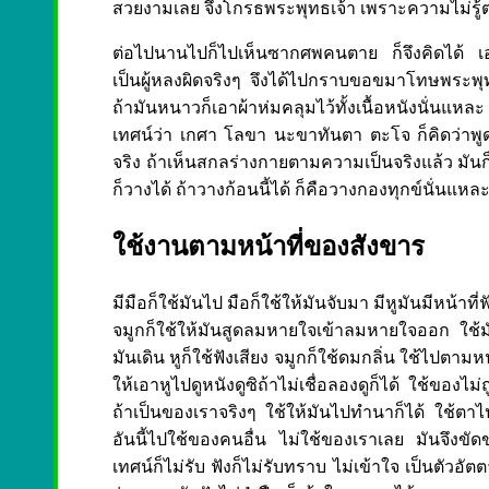
สวยงามเลย จึงโกรธพระพุทธเจ้า เพราะความไม่รู้
ต่อไปนานไปก็ไปเห็นซากศพคนตาย ก็จึงคิดได้ เอาม
เป็นผู้หลงผิดจริงๆ จึงได้ไปกราบขอขมาโทษพระพุทธเ
ถ้ามันหนาวก็เอาผ้าห่มคลุมไว้ทั้งเนื้อหนังนั่นแหละ
เทศน์ว่า เกศา โลขา นะขาทันตา ตะโจ ก็คิดว่าพ
จริง ถ้าเห็นสกลร่างกายตามความเป็นจริงแล้ว มัน
ก็วางได้ ถ้าวางก้อนนี้ได้ ก็คือวางกองทุกข์นั่นแหล
ใช้งานตามหน้าที่ของสังขาร
มีมือก็ใช้มันไป มือก็ใช้ให้มันจับมา มีหูมันมีหน้าที่ฟ
จมูกก็ใช้ให้มันสูดลมหายใจเข้าลมหายใจออก ใช้มัน
มันเดิน หูก็ใช้ฟังเสียง จมูกก็ใช้ดมกลิ่น ใช้ไปตาม
ให้เอาหูไปดูหนังดูซิถ้าไม่เชื่อลองดูก็ได้ ใช้ของไม
ถ้าเป็นของเราจริงๆ ใช้ให้มันไปทำนาก็ได้ ใช้ตาไป
อันนี้ไปใช้ของคนอื่น ไม่ใช้ของเราเลย มันจึงขัด
เทศน์ก็ไม่รับ ฟังก็ไม่รับทราบ ไม่เข้าใจ เป็นตัว