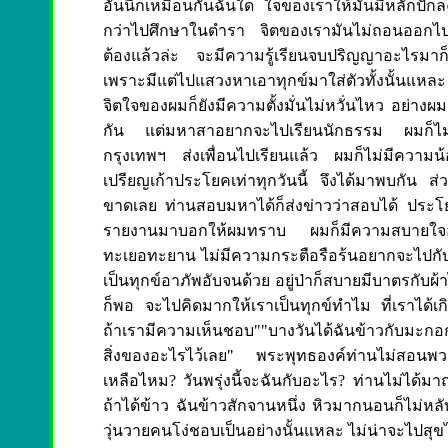
อันนี้ก็เหมือนกันฉันใด ใจของเราให้มันมีหลักปักลง
กว่าไปศึกษาในตำรา จิตของเรามันไม่ถอนออกไป
ต้องแล้วล่ะ จะมีความรู้เรียนจบปริญญาอะไรมาก
เพราะมีแต่ไปแสวงหาเอาทุกข์มาใส่ตัวทั้งนั้นแห
จิตใจของผมก็ยังมีความตั้งมั่นไม่หวั่นไหว อย่างผ
กัน แต่มหาสาอยากจะไปเรียนนักธรรม ผมก็ไม่ได้
กรุงเทพฯ ส่งเพื่อนไปเรียนแล้ว ผมก็ไม่มีความ
เปรียญเก้าประโยคเท่าทุกวันนี้ จึงได้มาพบกัน ส่ว
ขาดเลย ท่านสอบมหาได้ก็ส่งข่าวว่าสอบได้ ประ
รายงานมาบอกให้ผมทราบ ผมก็มีความสบายใจอยู
ทะเยอทะยาน ไม่มีความกระตือรือร้นอยากจะไปกับใ
เป็นทุกข์อาภัพอับจนด้วย อยู่ป่าก็สบายมีบาตรกับผ้า
ก็พอ จะไปคิดมากให้เราเป็นทุกข์ทำไม ที่เราได้เกิ
ถ้าเรามีความเห็นชอบ""บางวันได้ฉันข้าวกับมะกอ
สิ่งของอะไรไว้เลย" พระพุทธองค์ท่านไม่สอนพวกเร
เหลือไหม? วันพรุ่งนี้จะฉันกับอะไร? ท่านไม่ได้มา
ถ้าได้ข้าว ฉันข้าวสักจานหนึ่ง หิวมากนอนก็ไม่หลับ เ
วุ่นวายคนโง่ชอบเป็นอย่างนั้นแหละ ไม่น่าจะไปสุขไป