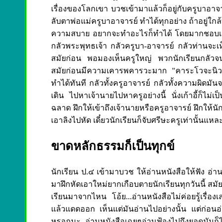
เรื่องของโลกเขา บวชเข้ามาแล้วก็อยู่กับครูบาอาจ
ลับตาพ่อแม่ครูบาอาจารย์ ทำได้ทุกอย่าง ถ้าอยู่ใกล้
ความสบาย อยากจะทำอะไรก็ทำได้ โดยมากชอบเป็นอ
กลัวพระพุทธเจ้า กลัวครูบา-อาจารย์ กลัวท่านจะเห็
สมัยก่อน พอมองเห็นครูใหญ่ พวกนักเรียนกลัวจน
สมัยก่อนมีความเคารพคารวะมาก "คาระโวจะนิวา
ทำได้ทันที กลัวทั้งครูอาจารย์ กลัวทั้งความผิดมัน
เดิน ไปหาเจ้านายไปหาครูอย่างนี้ นั่งเก้าอี้ก็ไม่
ฉลาด ฝึกให้เข้าถึงเจ้านายหรือครูอาจารย์ ฝึกให้นักเ
เอาลิงไปหัด เดี๋ยวนักเรียนก็จับศรีษะครูเท่านั้นแหล
ขาดหลักธรรมก็เป็นทุกข์
นักเรียน ป.๔ เข้ามาบวช ให้อ่านหนังสือให้ฟัง อ่านผิด
มาฝึกหัดเอาใหม่ยากเกือบตายนักเรียนทุกวันนี้ สมั
เรียนมาจากไหน โอ้ย...อ่านหนังสือไม่ค่อยรู้เรื่อ
แล้วแดดออก เห็นแต่มันอ่านไปอย่างนั้น แต่ก่อนอ่าน
หรอกนะ อ่านหนังสือเฉยๆอ่านฟ้องไปถึงยอดมันก็ได