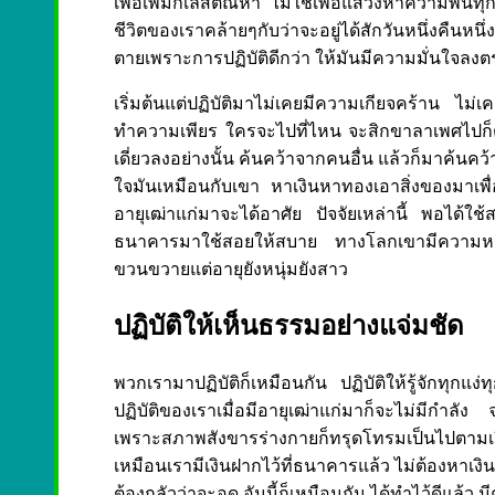
เพื่อเพิ่มกิเลสตัณหา ไม่ใช่เพื่อแสวงหาความพ้นทุก
ชีวิตของเราคล้ายๆกับว่าจะอยู่ได้สักวันหนึ่งคืนหนึ่
ตายเพราะการปฏิบัติดีกว่า ให้มันมีความมั่นใจลงตรง
เริ่มต้นแต่ปฏิบัติมาไม่เคยมีความเกียจคร้าน ไม่
ทำความเพียร ใครจะไปที่ไหน จะสิกขาลาเพศไปก็ตา
เดี่ยวลงอย่างนั้น ค้นคว้าจากคนอื่น แล้วก็มาค้นค
ใจมันเหมือนกับเขา หาเงินหาทองเอาสิ่งของมาเพ
อายุเฒ่าแก่มาจะได้อาศัย ปัจจัยเหล่านี้ พอได้ใช
ธนาคารมาใช้สอยให้สบาย ทางโลกเขามีความหมาย
ขวนขวายแต่อายุยังหนุ่มยังสาว
ปฏิบัติให้เห็นธรรมอย่างแจ่มชัด
พวกเรามาปฏิบัติก็เหมือนกัน ปฏิบัติให้รู้จักทุกแ
ปฏิบัติของเราเมื่อมีอายุเฒ่าแก่มาก็จะไม่มีกำลัง 
เพราะสภาพสังขารร่างกายก็ทรุดโทรมเป็นไปตามเรื่
เหมือนเรามีเงินฝากไว้ที่ธนาคารแล้ว ไม่ต้องหาเงินอ
ต้องกลัวว่าจะอด อันนี้ก็เหมือนกัน ได้ทำไว้ดีแล้ว ม