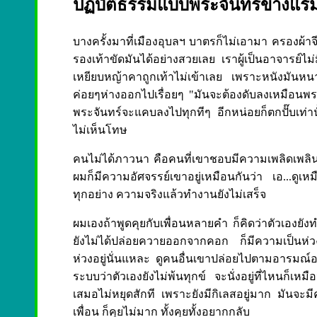
ปฏิบัติธรรมแบบพระจันทร์ข้างแร
บางครั้งมาที่เมืองอุบลฯ บาตรก็ไม่เอามา ครองผ้าจ
รองเท้าขัดมันได้อย่างสวยเลย เราผู้เป็นอาจารย์ไ
เหยียบหญ้าคาถูกเท้าไม่เข้าเลย เพราะหนังมันหนา 
ค่อยๆห่างออกไปเรื่อยๆ "มันจะต้องดับลงเหมือนพร
พระจันทร์จะแคบลงไปทุกทีๆ อีกหน่อยก็ตกปั๊บเท่า
ไม่เห็นโทษ
คนไม่ได้ภาวนา คือคนที่เขาชอบมีความเพลิดเพลินร
ผมก็มีความอัศจรรย์เขาอยู่เหมือนกันว่า เอ...ดู
ทุกอย่าง ความจริงแล้วทำงานยังไม่เสร็จ
ผมเองถ้าพูดคุยกับเพื่อนหลายคำ ก็คิดว่าตัวเองยังท
ยังไม่ได้ปล่อยควายออกจากคอก ก็มีความเป็นห่วง
ห่วงอยู่นั่นแหละ ดูคนอื่นเขาปล่อยไปตามอารมณ์
ระบบว่าตัวเองยังไม่พ้นทุกข์ จะนั่งอยู่ที่ไหนก็เ
เสมอไม่หยุดสักที เพราะยังมีกิเลสอยู่มาก มันจะมีคว
เพื่อน ก็คุยไม่มาก ทั้งคุยทั้งอยากกลับ