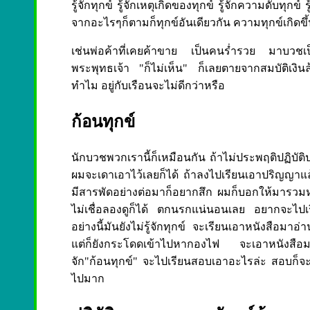
รู้จักทุกข์ รู้จักเหตุเกิดของทุกข์ รู้จักความดับทุกข
จากอะไรๆก็ตามก็ทุกข์อันเดียวกัน ความทุกข์เกิดขึ้น
เช่นพ่อค้าที่เคยค้าขาย เป็นคนร่ำรวย มาบวชเ
พระพุทธเจ้า "ก็ไม่เห็น" ก็เลยตายจากสมบัติเงินล
ทำไม อยู่กับเรือนจะไม่ดีกว่าหรือ
ก้อนทุกข์
นักบวชพวกเรานี้ก็เหมือนกัน ถ้าไม่ประพฤติปฏิบัติ
ผมจะเดาเอาไว้เลยก็ได้ ถ้าลงไปเรียนเอาปริญญาแล้ว
มีสารพัดอย่างต่อมาก็อยากสึก ผมก็บอกให้มารวมหม
ไม่เชื่อลองดูก็ได้ ตกนรกแน่นอนเลย อยากจะไปเร
อย่างนี้มันยังไม่รู้จักทุกข์ จะเรียนเอาหนังสือมาอ่
แต่ก็ยังกระโดดเข้าไปหากองไฟ จะเอาหนังสือมาอ่าน
จัก"ก้อนทุกข์" จะไปเรียนสอบเอาอะไรล่ะ สอบก็จะ
ไปมาก