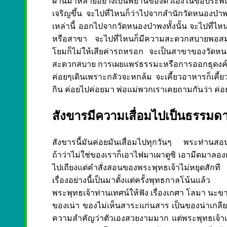
ผ่านมาหลายอย่างเป็นพยานของตัวเองในข้อประพฤติป
เจริญขึ้น จะไปที่ไหนก็ว่าไปจากสำนักวัดหนองป่าพ
เหล่านี้ ออกไปจากวัดหนองป่าพงทั้งนั้น จะไปที่ไหน
หรือสาขา จะไปที่ไหนก็มีความสะดวกสบายพอสม
โยมก็ไม่ให้เสียค่ารถหรอก จะเป็นสาขาของวัดหนอ
สะดวกสบาย การเผยแพร่ธรรมะหรือการออกธุดงค์ จะ
ค่อยๆเดินเพราะกลัวจะหกล้ม จะเคี้ยวอาหารก็เคี้ยว
กิน ค่อยไปค่อยมา พ่อแม่พวกเราเคยถามกันว่า ค่อย
สังขารมีความเสื่อมไปเป็นธรรมด
สังขารนี้มันค่อยมันเสื่อมไปทุกวันๆ พระท่านส
ถ้าว่าไม่ใช่ของเราก็เอาไฟมาเผาดูซิ เอามีดมาลองแ
ไปเถียงแต่คำสั่งสอนของพระพุทธเจ้าไม่หยุดสักที
เรื่องอย่างนี้เป็นมาตั้งแต่ครั้งพุทธกาลโน้นแ
พระพุทธเจ้าท่านเทศน์ให้ฟัง เรื่องเกศา โลมา นะข
ของเน่า ของไม่เห็นสาระแก่นสาร เป็นของน่าเกลีย
ความสำคัญว่าตัวเองสวยงามมาก แต่พระพุทธเจ้าเทศ