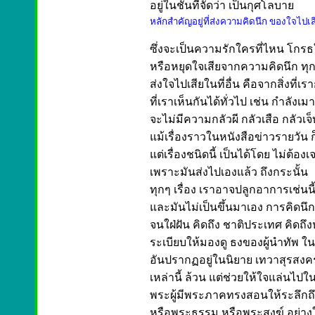
อยู่ในชั้นที่จัดว่า เป็นกุศโลบาย
หลักสำคัญอยู่ที่ส่งความคิดนึก ของใจไปเสีย
ซึ่งจะเป็นความรักใครที่ไหน โกรธ
หรือหยุดใจเสียจากความคิดนึก ทุกอ
ส่งใจไปเสียในที่อื่น คือจากสิ่งที่เร
ที่เราเห็นกันได้ทั่วไป เช่น กำลังเมา
จะไม่มีความกลัวผี กลัวเสือ กลัวเจ็
แม้เรื่องราวในหนังสือข่าวรายวัน ก
แต่เรื่องชนิดนี้ เป็นได้โดย ไม่ต้องเ
เพราะมันส่งไปเองแล้ว ถึงกระนั้น
ทุกๆ เรื่อง เราอาจปลูกอาการเช่นนี้
และมันไม่เป็นขึ้นมาเอง การคิดนึกถึ
จนใฝ่ฝัน คิดถึง ชาติประเทศ คิดถึงหั
ระเบียบให้มองดู ธงของผู้นำทัพ ใน
อันปรากฏอยู่ในนิยาย เทวาสุรสงคร
เหล่านี้ ล้วน แต่ช่วยให้ใจแล่นไปในที
พระผู้มีพระภาคทรงสอนให้ระลึกถ
หรือพระธรรม หรือพระสงฆ์ อย่างใ