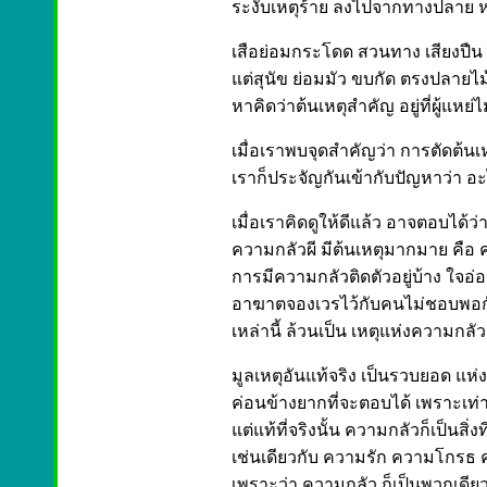
ระงับเหตุร้าย ลงไปจากทางปลาย ห
เสือย่อมกระโดด สวนทาง เสียงปืน เข้
แต่สุนัข ย่อมมัว ขบกัด ตรงปลายไม้ ท
หาคิดว่าต้นเหตุสำคัญ อยู่ที่ผู้แหย่ไ
เมื่อเราพบจุดสำคัญว่า การตัดต้นเหตุเป
เราก็ประจัญกันเข้ากับปัญหาว่า อะไ
เมื่อเราคิดดูให้ดีแล้ว อาจตอบได้ว่
ความกลัวผี มีต้นเหตุมากมาย คือ ค
การมีความกลัวติดตัวอยู่บ้าง ใจ
อาฆาตจองเวรไว้กับคนไม่ชอบพอกั
เหล่านี้ ล้วนเป็น เหตุแห่งความกลัว
มูลเหตุอันแท้จริง เป็นรวบยอด แห่ง
ค่อนข้างยากที่จะตอบได้ เพราะเท่าท
แต่แท้ที่จริงนั้น ความกลัวก็เป็นสิ่
เช่นเดียวกับ ความรัก ความโกรธ
เพราะว่า ความกลัว ก็เป็นพวกเดีย