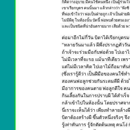
ก็คิดวางอุบาย มีคนใช้คนหนึ่ง เป็นผู้ร่วม
เขาเรียกบุตร คนนั้นมา แล้วกล่าวว่า "ฟังซ
ที่พ่อเข้าใจว่า พ่อเป็นฝ่ายถูก เจ้าเป็นฝ่ายผ
ไม่มีผีดุ ในห้องนั้น บัดนี้ พ่อพบด้วยตนเองว่
และเป็นชนิดที่น่าอันตรายมาก เสียด้วย พว
ต่อมาอีกไม่กี่วัน บิดาได้เรียกบุตร
"หลายวันมาแล้ว ผีพึ่งปรากฏตัววันน
ถ้าเจ้าจะร่วมมือกับพ่อด้วย ไปเอาไม
ไม่มีเวลาที่จะรอ แม้นาทีเดียว เพ
แต่ไม่มีเวลาคิด ไปเอาไม้ถือมาทันที
(ซึ่งเรารู้ดีว่า เป็นฝีมือของคนใช้
สองคนพ่อลูกช่วยกันระดมตีผี ด้วย
มีอาการของคนตาย พ่อลูกดีใจ คนใ
กินเลี้ยงกันในการปราบผี ได้สำเร็จ
กล้าเข้าไปในห้องนั้น โดยปราศจ
นี่เราจะเห็นได้ว่า เพียงทำลายล้างผ
บิดาต้องสร้างผี ขึ้นตัวหนึ่งจริง
รู้เท่าทันการ รู้จักตัดต้นเหตุ คนโง