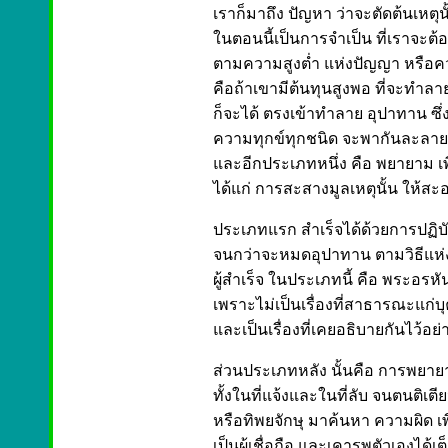
เราก็มาถึง ปัญหา ว่าจะตัดต้นเหตุน
ในตอนนี้เป็นการจำเป็น ที่เราจะต
ตามความสูงต่ำ แห่งปัญญา หรือความ
คือถ้าเขามีต้นทุนสูงพอ ที่จะทำ
ก็จะได้ ตรงเข้าทำลาย อุปาทาน ซึ่
ความทุกข์ทุกชนิด จะพากันละลาย
และอีกประเภทหนึ่ง คือ พยายาม เ
ได้แก่ การสะสางมูลเหตุนั้น ให้สะ
ประเภทแรก สำเร็จได้ด้วยการปฏิบั
จนกว่าจะหมดอุปาทาน ตามวิธีแห่งกา
ผู้สำเร็จ ในประเภทนี้ คือ พระอรหันต์
เพราะไม่เป็นเรื่องที่สาธารณะแก่บ
และเป็นเรื่องที่เคยอธิบายกันไว้อ
ส่วนประเภทหลัง นั้นคือ การพยา
ทั้งในที่แจ้งและในที่ลับ จนตนติเตีย
หรือทิพยจักษุ มาค้นหา ความผิด เพื่
เป็นผู้เชื่อถือ และเคารพตัวเองได้เต