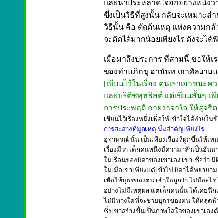
และน่าประหลาดใจอีกอย่างหนึ่งว่า ว
ฃึ่งเป็นวิธีที่สูงนั้น กลับจะเหมาะ
วิธีนั้น คือ ตัดต้นเหตุ แห่งความกล
จะตัดได้มากน้อยเพียงไร ดังจะได้พิจ
เมื่อมาถึงประการ ที่สามนี้ ขอให้เร
ของท่านภิกขุ อานันท เกาศัลยาย
[เขียนไว้ในเรื่อง คนเราเอาชนะคว
และบริติชพุทธิสต์ แต่เขียนสั้นๆ 
การประพฤติ กายวาจาใจ ให้สุจริตอ
เขียนไว้เรื่องหนึ่งเพื่อให้เข้าใจได้ง่ายในข้อ
การสะสางที่มูลเหตุ นั้นสำคัญเพียงไร
อุทาหรณ์ นั้น เป็นเพียงเรื่องที่ผูกขึ้นให
เรื่องมีว่า เด็กคนหนึ่งมีความกลัวเป็นอัน
ในเรือนของบิดาของเขาเอง เขาเชื่อว่า มีผ
ในเมื่อเขาเพียงแต่เข้าไป บิดาได้พยายามเป
เพื่อให้บุตรของตน เข้าใจถูกว่า ไม่มีอะไร
อย่างไม่มีเหตุผล แต่เด็กคนนั้น ได้เคยนึกเ
ไม่มีทางใดที่จะช่วยบุตรของตน ให้หลุดพ
ซึ่งเขาสร้างขี้นเป็นภาพใส่ใจของเขาเองด