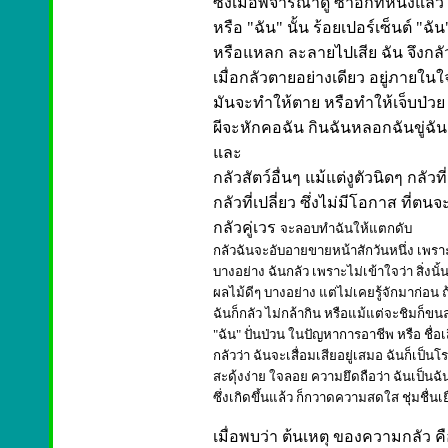
ซึ่งเมื่อพิจารณาดู ซ้ำอีกทีหนึ่งแล
หรือ "ฉัน" นั้น ร้อยเปอร์เซ็นต์ "
หรือแหลก ละลายไปเสีย ฉัน จึงกล
เมื่อกลัวตายอย่างเดียว อยู่ภายในใจแล
มันจะทำให้ตาย หรือทำให้เจ็บป่วย 
ผีจะหักคอฉัน กินฉันหลอกฉันขู่ฉัน 
และ
กลัวสัตว์อื่นๆ แม้แต่งูตัวนิดๆ กลัวที
กลัวที่เปลี่ยว ซึ่งไม่มีโอกาส ที่ตนจะ
กลัวคู่เวร
จะลอบทำฉันให้แตกดับ
กลัวฉันจะอับอายขายหน้าสักวันหนึ่ง เพรา
บางอย่าง ฉันกลัว เพราะไม่เข้าใจว่า สิ่งนั้น
ผลไม้ดีๆ บางอย่าง แต่ไม่เคยรู้จักมาก่อน ถ
ฉันก็กลัว ไม่กล้ากิน หรือแม้แต่จะชิมก็ขนล
"ฉัน" ปั่นป่วน ในปัญหาการอาชีพ หรือ ชื่อ
กลัวว่า ฉันจะเสื่อมเสียอยู่เสมอ ฉันก็เป
สะดุ้งง่าย ใจลอย ความยึดถือว่า ฉันเป็นฉั
ซึ่งเกิดขึ้นแล้ว ก็กวาดความสดใส ชุ่มชื่
เมื่อพบว่า ต้นเหตุ ของความกลัว คื