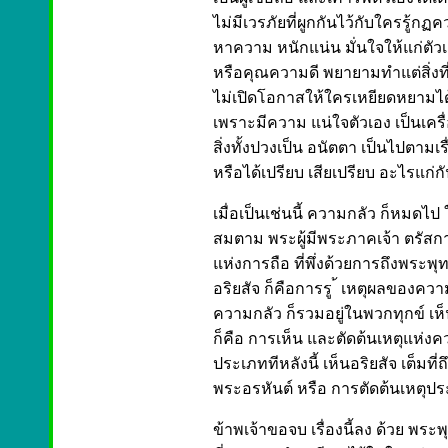
ไม่มีเวรภัยที่ผูกกันไว้กับใครรู
หาความ หนักแน่น มั่นใจให้แก่ตัว
หรือคุณความดี พยายามทำแต่สิ่งที
ไม่เปิดโอกาสให้ใครเหยียดหยามได
เพราะมีความ แน่ใจตัวเอง เป็นเครื
สิ่งทั้งปวงเป็น อนัตตา เป็นไปตามเ
หรือได้เปรียบ เสียเปรียบ อะไรแก่กัน
เมื่อเป็นเช่นนี้ ความกลัว ก็หมดไป ใจได
สมตาม พระผู้มีพระภาคเจ้า ตรัสกา
แห่งการถือ ที่พึ่งด้วยการถึงพระ
อริยสัจ ก็คือการรู ้ เหตุผลของค
ความกลัว ก็รวมอยู่ในพวกทุกข์ เห
ก็คือ การเห็น และตัดต้นเหตุแห่ง
ประเภททีหลังนี้ เห็นอริยสัจ เต็มที่ถึง
พระอรหันต์ หรือ การตัดต้นเหตุป
ข้าพเจ้าขอจบ เรื่องนี้ลง ด้วย พระ