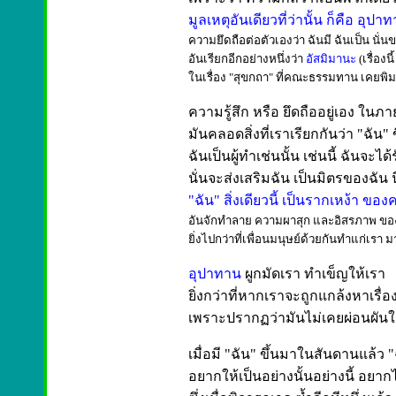
มูลเหตุอันเดียวที่ว่านั้น ก็คือ อุปา
ความยึดถือต่อตัวเองว่า ฉันมี ฉันเป็น นั่น
อันเรียกอีกอย่างหนึ่งว่า
อัสมิมานะ
(เรื่องน
ในเรื่อง "สุขกถา" ที่คณะธรรมทาน เคยพิ
ความรู้สึก หรือ ยึดถืออยู่เอง ใ
มันคลอดสิ่งที่เราเรียกกันว่า "ฉัน
ฉันเป็นผู้ทำเช่นนั้น เช่นนี้ ฉันจะได้รั
นั่นจะส่งเสริมฉัน เป็นมิตรของฉัน
"ฉัน" สิ่งเดียวนี้ เป็นรากเหง้า ข
อันจักทำลาย ความผาสุก และอิสรภาพ ข
ยิ่งไปกว่าที่เพื่อนมนุษย์ด้วยกันทำแก่เร
อุปาทาน
ผูกมัดเรา ทำเข็ญให้เรา
ยิ่งกว่าที่หากเราจะถูกแกล้งหาเรื
เพราะปรากฏว่ามันไม่เคยผ่อนผันให้เ
เมื่อมี "ฉัน" ขึ้นมาในสันดานแล้ว "
อยากให้เป็นอย่างนั้นอย่างนี้ อยากไม