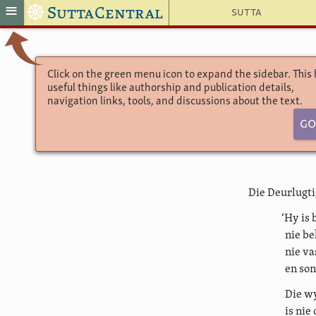
☸
≡
SuttaCentral
Sutta
Click on the green menu icon to expand the sidebar. This
useful things like authorship and publication details,
navigation links, tools, and discussions about the text.
Go
Die Deurlugti
‘Hy is 
nie be
nie va
en son
Die wy
is nie