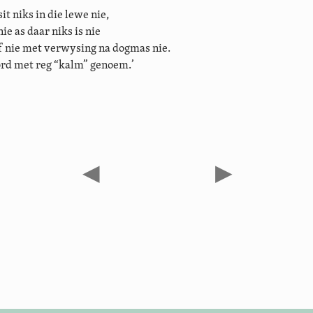
it niks in die lewe nie,
nie as daar niks is nie
f nie met verwysing na dogmas nie.
rd met reg “kalm” genoem.’
◀
▶