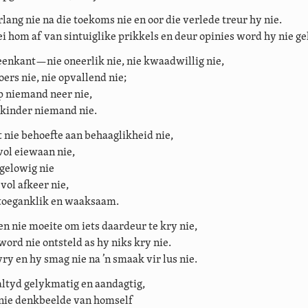
lang nie na die toekoms nie en oor die verlede treur hy nie.
i hom af van sintuiglike prikkels en deur opinies word hy nie gel
eenkant—nie oneerlik nie, nie kwaadwillig nie,
loers nie, nie opvallend nie;
p niemand neer nie,
kinder niemand nie.
 nie behoefte aan behaaglikheid nie,
 vol eiewaan nie,
ggelowig nie
 vol afkeer nie,
toeganklik en waaksaam.
n nie moeite om iets daardeur te kry nie,
word nie ontsteld as hy niks kry nie.
vry en hy smag nie na ’n smaak vir lus nie.
altyd gelykmatig en aandagtig,
nie denkbeelde van homself