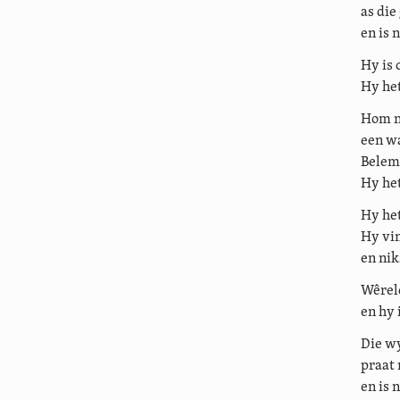
as die
en is n
Hy is 
Hy het
Hom n
een wa
Belem
Hy het
Hy het
Hy vin
en nik
Wêreld
en hy 
Die wy
praat 
en is 