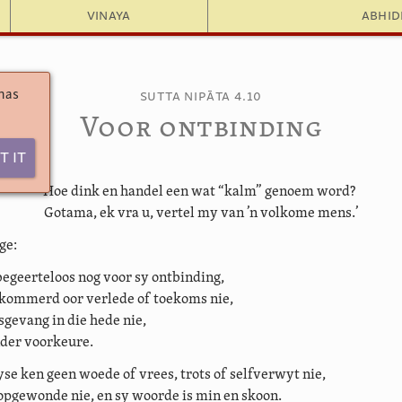
Vinaya
Abhi
 has
Sutta Nipāta 4.10
Voor ontbinding
t It
‘Hoe dink en handel een wat “kalm” genoem word?
Gotama, ek vra u, vertel my van ’n volkome mens.’
ge:
begeerteloos nog voor sy ontbinding,
kommerd oor verlede of toekoms nie,
sgevang in die hede nie,
der voorkeure.
se ken geen woede of vrees, trots of selfverwyt nie,
 opgewonde nie, en sy woorde is min en skoon.