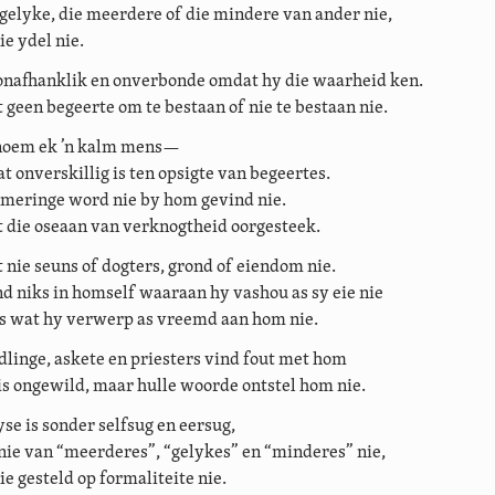
 gelyke, die meerdere of die mindere van ander nie,
ie ydel nie.
onafhanklik en onverbonde omdat hy die waarheid ken.
 geen begeerte om te bestaan of nie te bestaan nie.
oem ek ’n kalm mens—
t onverskillig is ten opsigte van begeertes.
meringe word nie by hom gevind nie.
 die oseaan van verknogtheid oorgesteek.
 nie seuns of dogters, grond of eiendom nie.
d niks in homself waaraan hy vashou as sy eie nie
s wat hy verwerp as vreemd aan hom nie.
linge, askete en priesters vind fout met hom
is ongewild, maar hulle woorde ontstel hom nie.
se is sonder selfsug en eersug,
nie van “meerderes”, “gelykes” en “minderes” nie,
nie gesteld op formaliteite nie.