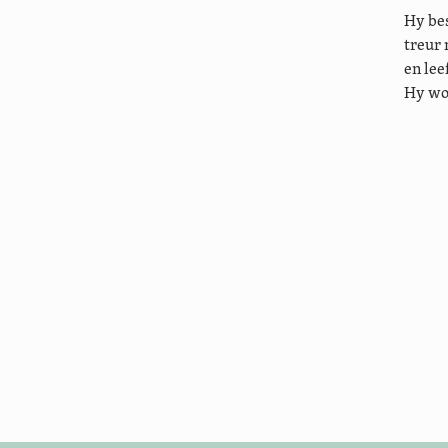
Hy bes
treur 
en lee
Hy wo