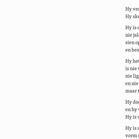
Hy ver
Hy ske
Hy is 
nie ja
sien o
en bes
Hy het
is nie
nie li
en nie
maar 
Hy doe
en hy 
Hy is 
Hy is 
vorm 