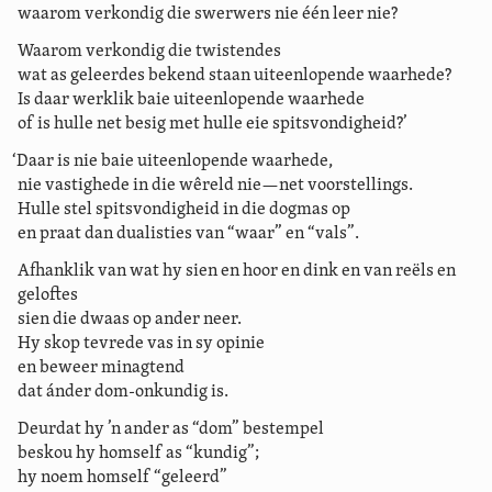
waarom verkondig die swerwers nie één leer nie?
Waarom verkondig die twistendes
wat as geleerdes bekend staan uiteenlopende waarhede?
Is daar werklik baie uiteenlopende waarhede
of is hulle net besig met hulle eie spitsvondigheid?’
‘Daar is nie baie uiteenlopende waarhede,
nie vastighede in die wêreld nie—net voorstellings.
Hulle stel spitsvondigheid in die dogmas op
en praat dan dualisties van “waar” en “vals”.
Afhanklik van wat hy sien en hoor en dink en van reëls en
geloftes
sien die dwaas op ander neer.
Hy skop tevrede vas in sy opinie
en beweer minagtend
dat ánder dom-onkundig is.
Deurdat hy ’n ander as “dom” bestempel
beskou hy homself as “kundig”;
hy noem homself “geleerd”