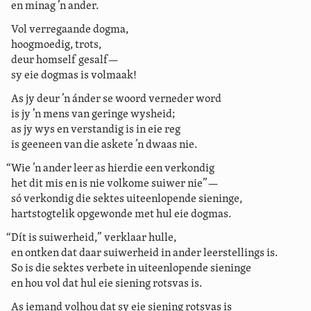
en minag ’n ander.
Vol verregaande dogma,
hoogmoedig, trots,
deur homself gesalf—
sy eie dogmas is volmaak!
As jy deur ’n ánder se woord verneder word
is jy ’n mens van geringe wysheid;
as jy wys en verstandig is in eie reg
is geeneen van die askete ’n dwaas nie.
“Wie ’n ander leer as hierdie een verkondig
het dit mis en is nie volkome suiwer nie”—
só verkondig die sektes uiteenlopende sieninge,
hartstogtelik opgewonde met hul eie dogmas.
“Dít is suiwerheid,” verklaar hulle,
en ontken dat daar suiwerheid in ander leerstellings is.
So is die sektes verbete in uiteenlopende sieninge
en hou vol dat hul eie siening rotsvas is.
As iemand volhou dat sy eie siening rotsvas is