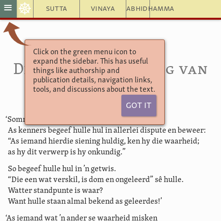
☸
≡
Sutta
Vinaya
Abhidhamma
Click on the green menu icon to
Sutta Nipāta 4.12
expand the sidebar. This has useful
Die klein bespreking van
things like authorship and
publication details, navigation links,
stryd
tools, and discussions about the text.
Got It
‘Sommige hou vas aan hul eie dogmas.
As kenners begeef hulle hul in allerlei dispute en beweer:
“As iemand hierdie siening huldig, ken hy die waarheid;
as hy dit verwerp is hy onkundig.”
So begeef hulle hul in ’n getwis.
“Die een wat verskil, is dom en ongeleerd” sê hulle.
Watter standpunte is waar?
Want hulle staan almal bekend as geleerdes!’
‘As iemand wat ’n ander se waarheid misken