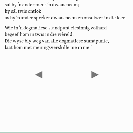
sál hy ’n ander mens ’n dwaas noem;
hy sál twis ontlok
as hy ’n ander spreker dwaas noem en onsuiwer in die leer.
Wie in ’n dogmatiese standpunt eiesinnig volhard
begeef hom in twis in die wêreld.
Die wyse bly weg van alle dogmatiese standpunte,
laat hom met meningsverskille nie in nie.’
◀
▶