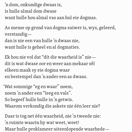
’n dom, onkundige dwaas is,
is hulle almal dom dwase
want hulle hou almal vas aan hul eie dogmas.
As mense op grond van dogma suiwer is, wys, geleerd,
verstandig—
dan is nie een van hulle ’n dwaas nie,
want hulle is geheel en al dogmaties.
Ek hou nie vol dat “dít die waarheid is” nie—
dit is wat dwase oor en weer aan mekaar sêl
elkeen maak sy eie dogma waar
en bestempel dan ’n ander een as dwaas.
‘Wat sommige “eg en waar” noem,
noem ’n ander een “leeg en vals”.
So begeef hulle hulle in ’n getwis.
Waarom verkondig die askete nie één leer nie?
Daar is tog net één waarheid, nie ’n tweede nie:
’n ruimte waarin hy wat weet, weet!
Maar hulle proklameer uiteenlopende waarhede—