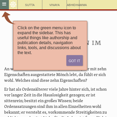
☸
≡
Sutta
Vinaya
Abhidhamma
Click on the green menu icon to
Aṅguttara Nikāya
expand the sidebar. This has
Das Zehner-Buch
useful things like authorship and
98. Wohlbefinden im
publication details, navigation
links, tools, and discussions about
Orden
the text.
Got It
An welchem Orte auch immer, ihr Mönche, der mit zehn
Eigenschaften ausgestattete Mönch lebt, da fühlt er sich
wohl. Welches sind diese zehn Eigenschaften?
Er hat als Ordensälterer viele Jahre hinter sich, ist schon
vor langer Zeit in die Hauslosigkeit gezogen; er ist
sittenrein; besitzt ein großes Wissen; beide
Ordenssatzungen sind ihm in allen Einzelheiten wohl
bekannt; er versteht es, vorkommende Streitigkeiten zu