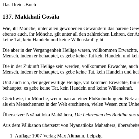
Das Dreier-Buch
137. Makkhali Gosāla
Wie, ihr Mönche, unter allen gewobenen Gewändern das härene Gewand a
ebenso auch, ihr Mönche, gilt unter all den zahlreichen Lehren, der As
keine Tat, kein Handeln und keine Willenskraft gibt.
Die aber in der Vergangenheit Heilige waren, vollkommen Erwachte, a
Mensch, indem er behauptet, es gebe keine Tat kein Handeln und kein
Die in der Zukunft Heilige sein werden, vollkommen Erwachte, auch j
Mensch, indem er behauptet, es gebe keine Tat, kein Handeln und kei
Und auch ich, der gegenwärtige Heilige, vollkommen Erwachte, bin ei
behauptet, es gebe keine Tat, kein Handeln und keine Willenskraft.
Gleichwie, ihr Mönche, wenn man an einer Flußmündung ein Netz aus
als ein Menschennetz in der Welt erschienen, vielen Wesen zum Unh
Übersetzer:
Nyānatiloka Mahāthera
,
Die Lehrreden des Buddha aus 
Aus dem Pâlikanon übersetzt von Nyānatiloka Mahāthera, überarbei
Auflage 1907 Verlag Max Altmann, Leipzig.