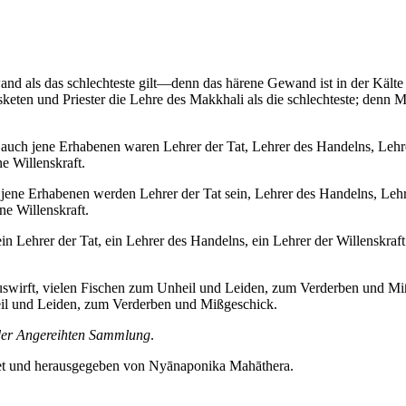
ls das schlechteste gilt—denn das härene Gewand ist in der Kälte kalt
keten und Priester die Lehre des Makkhali als die schlechteste; denn Ma
uch jene Erhabenen waren Lehrer der Tat, Lehrer des Handelns, Lehrer
e Willenskraft.
ene Erhabenen werden Lehrer der Tat sein, Lehrer des Handelns, Lehrer
ne Willenskraft.
n Lehrer der Tat, ein Lehrer des Handelns, ein Lehrer der Willenskraf
wirft, vielen Fischen zum Unheil und Leiden, zum Verderben und Mißg
eil und Leiden, zum Verderben und Mißgeschick.
der Angereihten Sammlung
.
tet und herausgegeben von Nyānaponika Mahāthera.