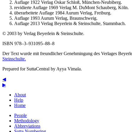
Auflage 1922 Verlag Oskar Schloß, München-Neubiberg.
revidierte Auflage 1969 Verlag M. DuMont Schauberg, Köln.
überarbeitete Auflage 1984 Aurum Verlag, Freiburg.
Auflage 1993 Aurum Verlag, Braunschweig.
Auflage 2013 Verlag Beyerlein & Steinschulte, Stammbach.
© 2003 by Verlag Beyerlein & Steinschulte.
ISBN 978–3–931095–88–8
Der Text wurde mit freundlicher Genehmingung des Verlages Beyerl
Steinschulte.
Prepared for SuttaCentral by
Ayya Vimala
.
◀
▶
About
Help
Home
People
Methodology
Abbreviations
Sutta Numbering