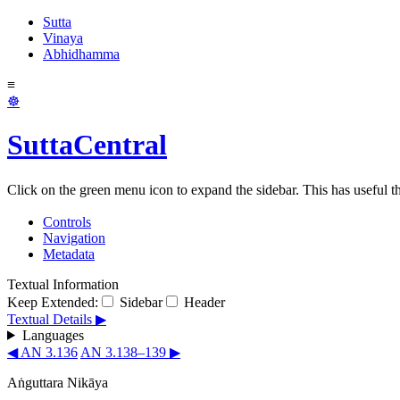
Sutta
Vinaya
Abhidhamma
≡
☸
SuttaCentral
Click on the green menu icon to expand the sidebar. This has useful thi
Controls
Navigation
Metadata
Textual Information
Keep Extended:
Sidebar
Header
Textual Details ▶
Languages
◀ AN 3.136
AN 3.138–139 ▶
Aṅguttara Nikāya