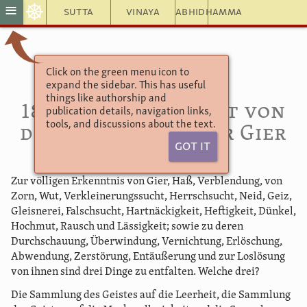
☸
≡
Sutta
Vinaya
Abhidhamma
Click on the green menu icon to
Aṅguttara Nikāya
expand the sidebar. This has useful
Das Dreier-Buch
things like authorship and
183–352. Reihentext von
publication details, navigation links,
tools, and discussions about the text.
der Erkenntnis der Gier
Got It
Zur völligen Erkenntnis von Gier, Haß, Verblendung, von
Zorn, Wut, Verkleinerungssucht, Herrschsucht, Neid, Geiz,
Gleisnerei, Falschsucht, Hartnäckigkeit, Heftigkeit, Dünkel,
Hochmut, Rausch und Lässigkeit; sowie zu deren
Durchschauung, Überwindung, Vernichtung, Erlöschung,
Abwendung, Zerstörung, Entäußerung und zur Loslösung
von ihnen sind drei Dinge zu entfalten. Welche drei?
Die Sammlung des Geistes auf die Leerheit, die Sammlung