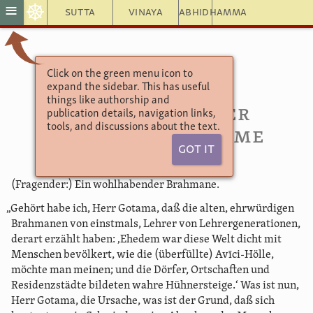
☸
≡
Sutta
Vinaya
Abhidhamma
Click on the green menu icon to
Aṅguttara Nikāya
expand the sidebar. This has useful
Das Dreier-Buch
things like authorship and
56. Ursachen der
publication details, navigation links,
tools, and discussions about the text.
Menschenabnahme
Got It
(Fragender:) Ein wohlhabender Brahmane.
„Gehört habe ich, Herr Gotama, daß die alten, ehrwürdigen
Brahmanen von einstmals, Lehrer von Lehrergenerationen,
derart erzählt haben: ‚Ehedem war diese Welt dicht mit
Menschen bevölkert, wie die (überfüllte) Avīci-Hölle,
möchte man meinen; und die Dörfer, Ortschaften und
Residenzstädte bildeten wahre Hühnersteige.‘ Was ist nun,
Herr Gotama, die Ursache, was ist der Grund, daß sich