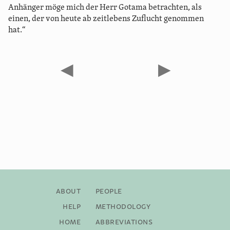
Anhänger möge mich der Herr Gotama betrachten, als
einen, der von heute ab zeitlebens Zuflucht genommen
hat.“
◀
▶
About
People
Help
Methodology
Home
Abbreviations