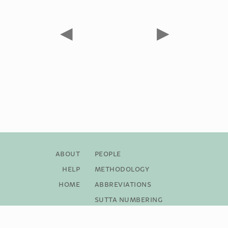
◀
▶
About
People
Help
Methodology
Home
Abbreviations
Sutta Numbering
Bibliography