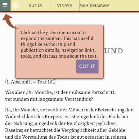
☸
≡
Sutta
Vinaya
Abhidhamma
Click on the green menu icon to
Aṅguttara Nikāya
expand the sidebar. This has useful
Das Vierer-Buch
things like authorship and
163. Betrachtung und
publication details, navigation links,
tools, and discussions about the text.
Vertiefung
Got It
(1. Abschnitt = Text 161)
Was aber ,ihr Mönche, ist der mühsame Fortschritt,
verbunden mit langsamem Verständnis?
Da, ihr Mönche, verweilt der Mönch in der Betrachtung der
Widerlichkeit des Körpers; er ist eingedenk des Ekels bei
der Nahrung, eingedenk der Reizlosigkeit jeglichen
Daseins; er betrachtet die Vergänglichkeit aller Gebilde,
und die Vorstellung des Todes ist gut gefestigt in seinem