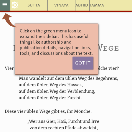
☸
≡
Sutta
Vinaya
Abhidhamma
Click on the green menu icon to
Aṅguttara Nikāya
expand the sidebar. This has useful
Das Vierer-Buch
things like authorship and
17. Die vier üblen Wege
publication details, navigation links,
tools, and discussions about the text.
Got It
Vier üble Wege
(agati)
gibt es, ihr Mönche. Welche vier?
Man wandelt auf dem üblen Weg des Begehrens,
auf dem üblen Weg des Hasses,
auf dem üblen Weg der Verblendung,
auf dem üblen Weg der Furcht.
Diese vier üblen Wege gibt es, ihr Mönche.
„Wer aus Gier, Haß, Furcht und Irre
von dem rechten Pfade abweicht,