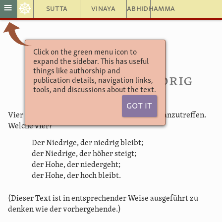
☸
≡
Sutta
Vinaya
Abhidhamma
Click on the green menu icon to
Aṅguttara Nikāya
expand the sidebar. This has useful
Das Vierer-Buch
things like authorship and
86. Hoch und niedrig
publication details, navigation links,
tools, and discussions about the text.
Got It
Vier Menschen, ihr Mönche, sind in der Welt anzutreffen.
Welche vier?
Der Niedrige, der niedrig bleibt;
der Niedrige, der höher steigt;
der Hohe, der niedergeht;
der Hohe, der hoch bleibt.
(Dieser Text ist in entsprechender Weise ausgeführt zu
denken wie der vorhergehende.)