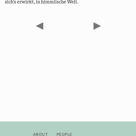
sich‘s erwirkt, in himmlische Welt.
◀
▶
About
People