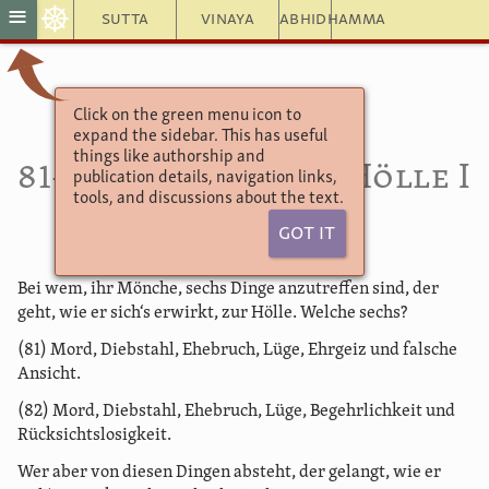
☸
≡
Sutta
Vinaya
Abhidhamma
Click on the green menu icon to
Aṅguttara Nikāya
expand the sidebar. This has useful
Das Sechser-Buch
things like authorship and
81–82. Himmel und Hölle I
publication details, navigation links,
tools, and discussions about the text.
II
Got It
Bei wem, ihr Mönche, sechs Dinge anzutreffen sind, der
geht, wie er sich‘s erwirkt, zur Hölle. Welche sechs?
(81) Mord, Diebstahl, Ehebruch, Lüge, Ehrgeiz und falsche
Ansicht.
(82) Mord, Diebstahl, Ehebruch, Lüge, Begehrlichkeit und
Rücksichtslosigkeit.
Wer aber von diesen Dingen absteht, der gelangt, wie er