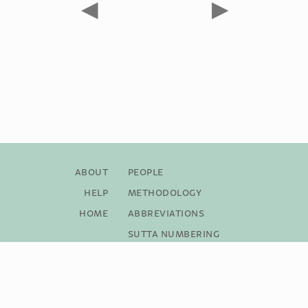
◀
▶
About
People
Help
Methodology
Home
Abbreviations
Sutta Numbering
Bibliography
Copyright