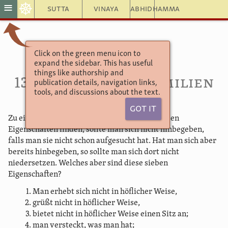
☸
≡
Sutta
Vinaya
Abhidhamma
Click on the green menu icon to
Aṅguttara Nikāya
expand the sidebar. This has useful
Das Siebener-Buch
things like authorship and
13. Zu meidende Familien
publication details, navigation links,
tools, and discussions about the text.
Got It
Zu einer Familie, ihr Mönche, bei der sich sieben
Eigenschaften finden, sollte man sich nicht hinbegeben,
falls man sie nicht schon aufgesucht hat. Hat man sich aber
bereits hinbegeben, so sollte man sich dort nicht
niedersetzen. Welches aber sind diese sieben
Eigenschaften?
Man erhebt sich nicht in höflicher Weise,
grüßt nicht in höflicher Weise,
bietet nicht in höflicher Weise einen Sitz an;
man versteckt, was man hat;