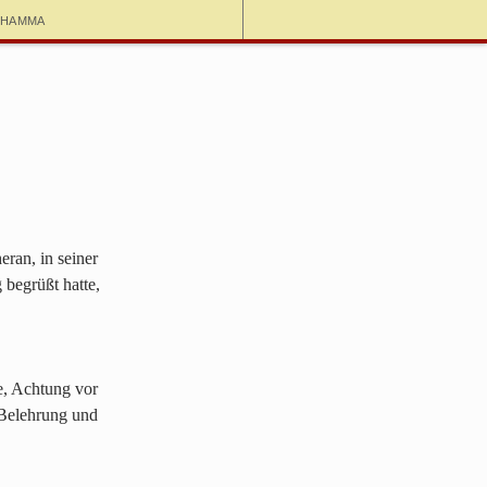
dhamma
ran, in seiner
 begrüßt hatte,
e, Achtung vor
 Belehrung und