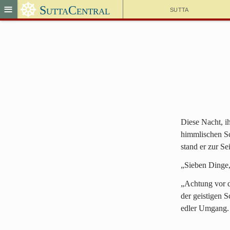
☸
≡
SuttaCentral
Sutta
Diese Nacht, i
himmlischen Sc
stand er zur Se
„Sieben Dinge,
„Achtung vor 
der geistigen 
edler Umgang.