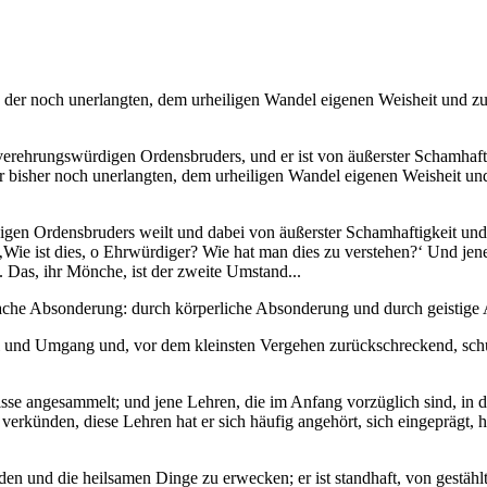
er noch unerlangten, dem urheiligen Wandel eigenen Weisheit und zu 
erehrungswürdigen Ordensbruders, und er ist von äußerster Schamhaftig
er bisher noch unerlangten, dem urheiligen Wandel eigenen Weisheit un
en Ordensbruders weilt und dabei von äußerster Schamhaftigkeit und sit
: ‚Wie ist dies, o Ehrwürdiger? Wie hat man dies zu verstehen?‘ Und j
 Das, ihr Mönche, ist der zweite Umstand...
ache Absonderung: durch körperliche Absonderung und durch geistige A
del und Umgang und, vor dem kleinsten Vergehen zurückschreckend, schu
isse angesammelt; und jene Lehren, die im Anfang vorzüglich sind, in 
rkünden, diese Lehren hat er sich häufig angehört, sich eingeprägt, ha
en und die heilsamen Dinge zu erwecken; er ist standhaft, von gestählte