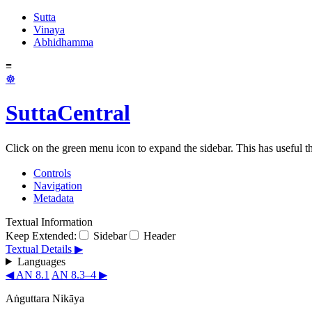
Sutta
Vinaya
Abhidhamma
≡
☸
SuttaCentral
Click on the green menu icon to expand the sidebar. This has useful thi
Controls
Navigation
Metadata
Textual Information
Keep Extended:
Sidebar
Header
Textual Details ▶
Languages
◀ AN 8.1
AN 8.3–4 ▶
Aṅguttara Nikāya