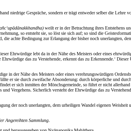
erhand niedrige Gespräche, sondern er trägt entweder selber die Lehre v
añc‘upādānakkhandha)
weilt er in der Betrachtung ihres Entstehens und 
ahrnehmung, so entsteht sie, so löst sie sich auf; so sind die Geistesforma
tand, die achte Bedingung zur Erlangung der bisher noch unerlangten, d
ieser Ehrwürdige lebt da in der Nähe des Meisters oder eines ehrwürdi
 der Ehrwürdige das zu Verstehende, erkennt das zu Erkennende.‘ Dieser
ge in der Nähe des Meisters oder eines verehrungswürdigen Ordensbruder
lte er sie durch zweifache Absonderung: durch körperliche und durch gei
efindet er sich inmitten der Mönchsgemeinde, so führt er nicht allerhan
ns und Vergehens. Sicherlich versteht der Ehrwürdige das zu Verstehen
gung der noch unerlangten, dem urheiligen Wandel eigenen Weisheit u
der Angereihten Sammlung
.
tet und herausgegeben von Nyānaponika Mahāthera.