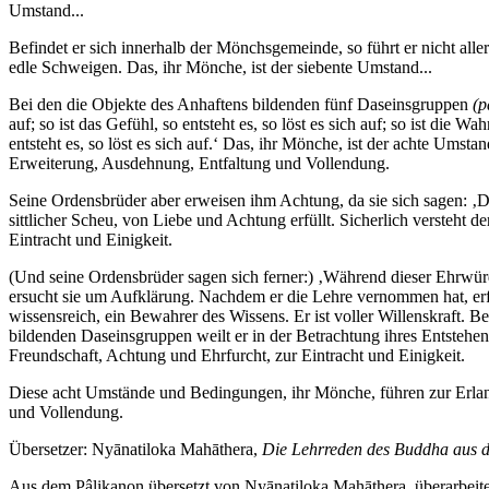
Umstand...
Befindet er sich innerhalb der Mönchsgemeinde, so führt er nicht all
edle Schweigen. Das, ihr Mönche, ist der siebente Umstand...
Bei den die Objekte des Anhaftens bildenden fünf Daseinsgruppen
(p
auf; so ist das Gefühl, so entsteht es, so löst es sich auf; so ist die W
entsteht es, so löst es sich auf.‘ Das, ihr Mönche, ist der achte Ums
Erweiterung, Ausdehnung, Entfaltung und Vollendung.
Seine Ordensbrüder aber erweisen ihm Achtung, da sie sich sagen: ‚D
sittlicher Scheu, von Liebe und Achtung erfüllt. Sicherlich versteht
Eintracht und Einigkeit.
(Und seine Ordensbrüder sagen sich ferner:) ‚Während dieser Ehrwürdi
ersucht sie um Aufklärung. Nachdem er die Lehre vernommen hat, erfül
wissensreich, ein Bewahrer des Wissens. Er ist voller Willenskraft. B
bildenden Daseinsgruppen weilt er in der Betrachtung ihres Entstehe
Freundschaft, Achtung und Ehrfurcht, zur Eintracht und Einigkeit.
Diese acht Umstände und Bedingungen, ihr Mönche, führen zur Erlan
und Vollendung.
Übersetzer:
Nyānatiloka Mahāthera
,
Die Lehrreden des Buddha aus 
Aus dem Pâlikanon übersetzt von Nyānatiloka Mahāthera, überarbei