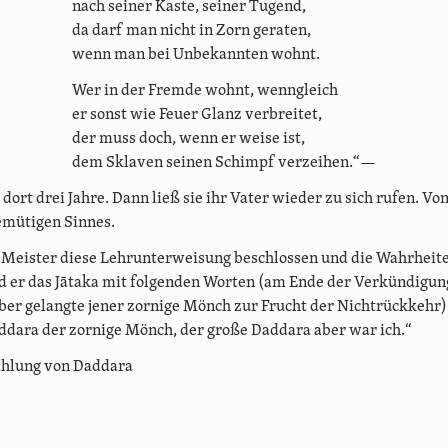
nach seiner Kaste, seiner Tugend,
da darf man nicht in Zorn geraten,
wenn man bei Unbekannten wohnt.
Wer in der Fremde wohnt, wenngleich
er sonst wie Feuer Glanz verbreitet,
der muss doch, wenn er weise ist,
dem Sklaven seinen Schimpf verzeihen.“—
 dort drei Jahre. Dann ließ sie ihr Vater wieder zu sich rufen. Vo
emütigen Sinnes.
Meister diese Lehrunterweisung beschlossen und die Wahrheit
d er das Jātaka mit folgenden Worten (am Ende der Verkündigun
er gelangte jener zornige Mönch zur Frucht der Nichtrückkehr)
dara der zornige Mönch, der große Daddara aber war ich.“
ählung von Daddara