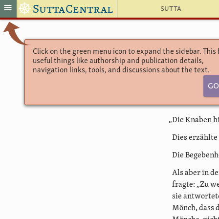
☸
≡
SuttaCentral
Sutta
Click on the green menu icon to expand the sidebar. This
useful things like authorship and publication details,
Die 
navigation links, tools, and discussions about the text.
Go
„Die Knaben h
Dies erzählte
Die Begebenhe
Als aber in d
fragte: „Zu w
sie antwortete
Mönch, dass d