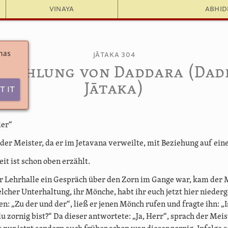
Vinaya
Abhi
 has
Jātaka 304
Erzählung von Daddara (Dad
Jātaka)
t It
ier“
 der Meister, da er im Jetavana verweilte, mit Beziehung auf ein
it ist schon oben erzählt.
er Lehrhalle ein Gespräch über den Zorn im Gange war, kam der 
elcher Unterhaltung, ihr Mönche, habt ihr euch jetzt hier niederg
n: „Zu der und der“, ließ er jenen Mönch rufen und fragte ihn: „I
u zornig bist?“ Da dieser antwortete: „Ja, Herr“, sprach der Meist