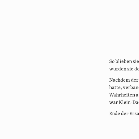
So blieben sie
wurden sie d
Nachdem der 
hatte, verban
Wahrheiten ab
war Klein-Dad
Ende der Erz