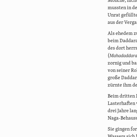
Mönche, nicht
mussten in de
Unrat gefüllt
aus der Verga
Als ehedem z
beim Daddara
des dort her
Mahadaddar
(
zornig und ba
von seiner Ro
große Daddara
zürnte ihm de
Beim dritten 
Lasterhaften 
drei Jahre la
Naga-Behaus
Sie gingen fo
Wassers sich 