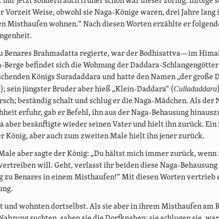
 nur jetzt sondern auch früher schon war dieser zornig. Infolge 
r Vorzeit Weise, obwohl sie Naga-Könige waren, drei Jahre lang 
en Misthaufen wohnen.“ Nach diesen Worten erzählte er folgen
ngenheit.
u Benares Brahmadatta regierte, war der Bodhisattva—im Hima
-Berge befindet sich die Wohnung der Daddara-Schlangengött
rschenden Königs Suradaddara und hatte den Namen „der große 
a
Culladaddara
); sein jüngster Bruder aber hieß „Klein-Daddara“ (
rsch; beständig schalt und schlug er die Naga-Mädchen. Als der
hheit erfuhr, gab er Befehl, ihn aus der Naga-Behausung hinaus
 aber besänftigte wieder seinen Vater und hielt ihn zurück. Ein
r König, aber auch zum zweiten Male hielt ihn jener zurück.
Male aber sagte der König: „Du hältst mich immer zurück, wenn 
vertreiben will. Geht, verlasst ihr beiden diese Naga-Behausung
ng zu Benares in einem Misthaufen!“ Mit diesen Worten vertrieb e
ung.
rt und wohnten dortselbst. Als sie aber in ihrem Misthaufen am 
Nahrung suchten, sahen sie die Dorfknaben; sie schlugen sie, war