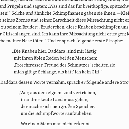
d Prügeln und sagten: „Was sind das für breitköpfige, spitzsc
sen!“ Solche und ähnliche Schimpfnamen gaben sie ihnen.—Kle
e seines Zornes und seiner Barschheit diese Missachtung nicht e
 zu seinem Bruder: „Brüderchen, diese Knaben beschimpfen uns;
ir Giftschlangen sind. Ich kann ihre Missachtung nicht ertragen; 
e meiner Nase töten.“ Und er sprach folgende erste Strophe:
„Die Knaben hier, Daddara, sind mir lästig
mit ihren üblen Reden bei den Menschen;
‚Froschfresser, Freund des Schmutzes‘ schelten sie
mich gift'ge Schlange, als hätt' ich kein Gift.“
 Daddara dessen Worte vernahm, sprach er folgende andere Str
„Wer, aus dem eignen Land vertrieben,
in andrer Leute Land muss gehen,
der mache sich 'nen großen Speicher,
um die Schimpfwörter aufzuheben.
Wo einen Mann man nicht erkennt