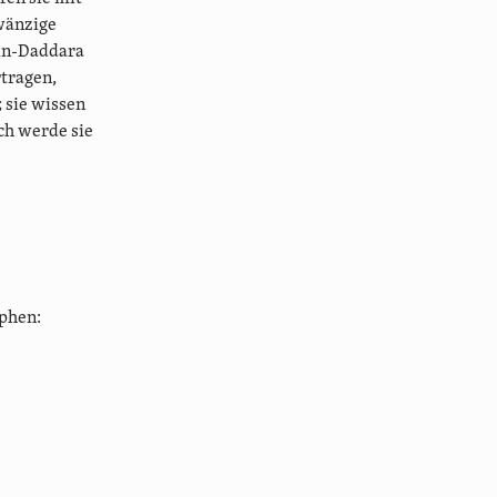
hwänzige
in-Daddara
rtragen,
 sie wissen
ich werde sie
ophen: