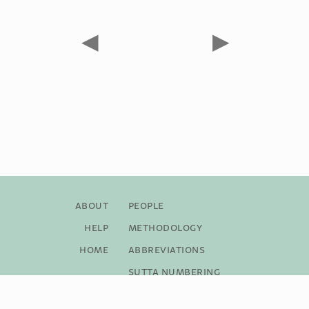
◀
▶
About
People
Help
Methodology
Home
Abbreviations
Sutta Numbering
Bibliography