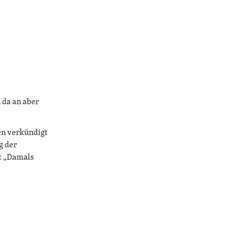
n da an aber
en verkündigt
g der
: „Damals