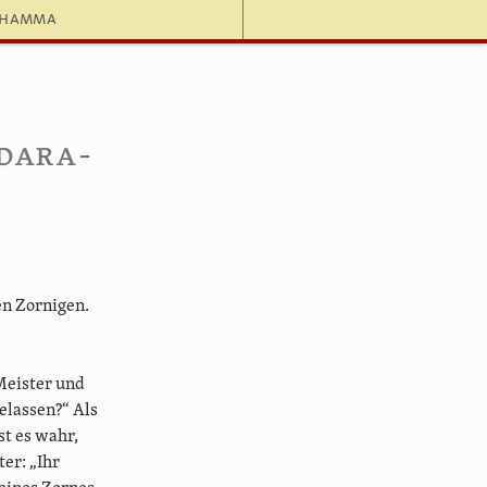
dhamma
dara-
en Zornigen.
Meister und
elassen?“ Als
st es wahr,
er: „Ihr