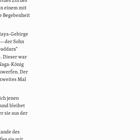
seines Zornes
in einem mit
de Begebenheit
laya-Gebirge
er—der Sohn
Daddara“
). Dieser war
 Naga-König
zuwerfen. Der
 zweites Mal
ich jenen
 und bleibet
r sie aus der
Rande des
fen sie mit