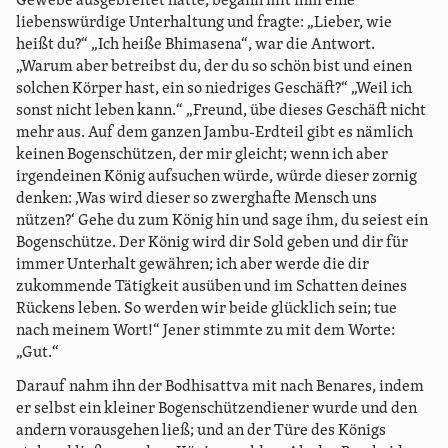
Gewebe ausgebreitet hatte, begann mit ihm eine
liebenswürdige Unterhaltung und fragte: „Lieber, wie
heißt du?“ „Ich heiße Bhimasena“, war die Antwort.
„Warum aber betreibst du, der du so schön bist und einen
solchen Körper hast, ein so niedriges Geschäft?“ „Weil ich
sonst nicht leben kann.“ „Freund, übe dieses Geschäft nicht
mehr aus. Auf dem ganzen Jambu-Erdteil gibt es nämlich
keinen Bogenschützen, der mir gleicht; wenn ich aber
irgendeinen König aufsuchen würde, würde dieser zornig
denken: ‚Was wird dieser so zwerghafte Mensch uns
nützen?‘ Gehe du zum König hin und sage ihm, du seiest ein
Bogenschütze. Der König wird dir Sold geben und dir für
immer Unterhalt gewähren; ich aber werde die dir
zukommende Tätigkeit ausüben und im Schatten deines
Rückens leben. So werden wir beide glücklich sein; tue
nach meinem Wort!“ Jener stimmte zu mit dem Worte:
„Gut.“
Darauf nahm ihn der Bodhisattva mit nach Benares, indem
er selbst ein kleiner Bogenschützendiener wurde und den
andern vorausgehen ließ; und an der Türe des Königs