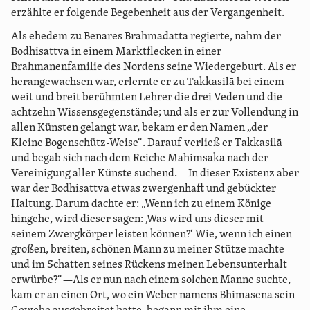
erzählte er folgende Begebenheit aus der Vergangenheit.
Als ehedem zu Benares Brahmadatta regierte, nahm der
Bodhisattva in einem Marktflecken in einer
Brahmanenfamilie des Nordens seine Wiedergeburt. Als er
herangewachsen war, erlernte er zu Takkasilā bei einem
weit und breit berühmten Lehrer die drei Veden und die
achtzehn Wissensgegenstände; und als er zur Vollendung in
allen Künsten gelangt war, bekam er den Namen „der
Kleine Bogenschütz-Weise“. Darauf verließ er Takkasilā
und begab sich nach dem Reiche Mahimsaka nach der
Vereinigung aller Künste suchend.—In dieser Existenz aber
war der Bodhisattva etwas zwergenhaft und gebückter
Haltung. Darum dachte er: „Wenn ich zu einem Könige
hingehe, wird dieser sagen: ‚Was wird uns dieser mit
seinem Zwergkörper leisten können?‘ Wie, wenn ich einen
großen, breiten, schönen Mann zu meiner Stütze machte
und im Schatten seines Rückens meinen Lebensunterhalt
erwürbe?“—Als er nun nach einem solchen Manne suchte,
kam er an einen Ort, wo ein Weber namens Bhimasena sein