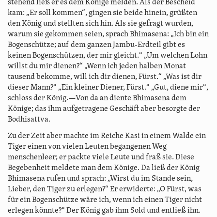
stehend ließ er es dem Könige melden. Als der Bescheid
kam: „Er soll kommen“, gingen sie beide hinein, grüßten
den König und stellten sich hin. Als sie gefragt wurden,
warum sie gekommen seien, sprach Bhimasena: „Ich bin ein
Bogenschütze; auf dem ganzen Jambu-Erdteil gibt es
keinen Bogenschützen, der mir gleicht.“ „Um welchen Lohn
willst du mir dienen?“ „Wenn ich jeden halben Monat
tausend bekomme, will ich dir dienen, Fürst.“ „Was ist dir
dieser Mann?“ „Ein kleiner Diener, Fürst.“ „Gut, diene mir“,
schloss der König.—Von da an diente Bhimasena dem
Könige; das ihm aufgetragene Geschäft aber besorgte der
Bodhisattva.
Zu der Zeit aber machte im Reiche Kasi in einem Walde ein
Tiger einen von vielen Leuten begangenen Weg
menschenleer; er packte viele Leute und fraß sie. Diese
Begebenheit meldete man dem Könige. Da ließ der König
Bhimasena rufen und sprach: „Wirst du im Stande sein,
Lieber, den Tiger zu erlegen?“ Er erwiderte: „O Fürst, was
für ein Bogenschütze wäre ich, wenn ich einen Tiger nicht
erlegen könnte?“ Der König gab ihm Sold und entließ ihn.