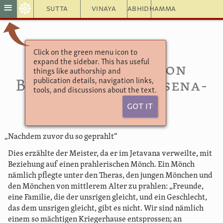
☸
≡
Sutta
Vinaya
Abhidhamma
Click on the green menu icon to
Jātaka 80
expand the sidebar. This has useful
Die Erzählung von
things like authorship and
publication details, navigation links,
Bhimasena (Bhimasena-
tools, and discussions about the text.
Jātaka)
Got It
„Nachdem zuvor du so geprahlt“
Dies erzählte der Meister, da er im Jetavana verweilte, mit
Beziehung auf einen prahlerischen Mönch. Ein Mönch
nämlich pflegte unter den Theras, den jungen Mönchen und
den Mönchen von mittlerem Alter zu prahlen: „Freunde,
eine Familie, die der unsrigen gleicht, und ein Geschlecht,
das dem unsrigen gleicht, gibt es nicht. Wir sind nämlich
einem so mächtigen Kriegerhause entsprossen; an