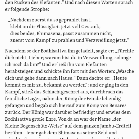
den Rücken des Elefanten.“ Und nach diesen Worten sprach
er folgende Strophe:
„Nachdem zuerst du so geprahlet hast,
klebt an dir Flüssigkeit jetzt voll Gestank;
dies beides, Bhimasena, passt zusammen nicht,
zuerst vom Kampf zu prahlen und Verzweiflung jetzt.“
Nachdem so der Bodhisattva ihn getadelt, sagte er: „Fürchte
dich nicht, Lieber; warum bist du in Verzweiflung, solange
ich noch da bin?“ Und er ließ ihn vom Elefanten
herabsteigen und schickte ihn fort mit den Worten: „Wasche
dich und gehe dann nach Hause.“ Dann dachte er: „Heute
kommt es mir zu, bekannt zu werden“; und er ging in den
Kampf, stieß das Schlachtgeschrei aus, durchbrach das
feindliche Lager, nahm den König der Feinde lebendig
gefangen und begab sich hierauf zum König von Benares
zurück. Der König war darüber befriedigt und erwies dem
Bodhisattva große Ehre. Von da an war der Name „der
Kleine Bogenschütz-Weise“ auf dem ganzen Jambu-Erdteil
berühmt. Jener gab dem Bhimasena seinen Sold und