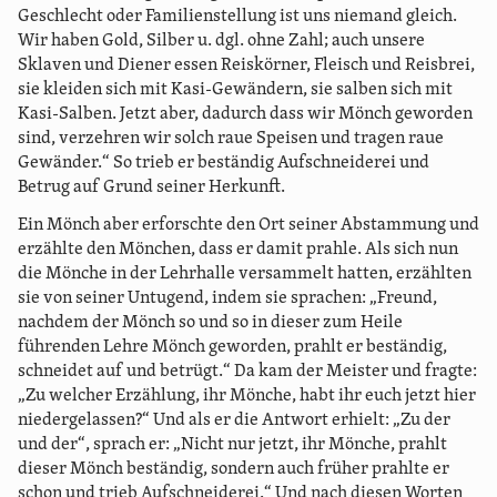
Geschlecht oder Familienstellung ist uns niemand gleich.
Wir haben Gold, Silber u. dgl. ohne Zahl; auch unsere
Sklaven und Diener essen Reiskörner, Fleisch und Reisbrei,
sie kleiden sich mit Kasi-Gewändern, sie salben sich mit
Kasi-Salben. Jetzt aber, dadurch dass wir Mönch geworden
sind, verzehren wir solch raue Speisen und tragen raue
Gewänder.“ So trieb er beständig Aufschneiderei und
Betrug auf Grund seiner Herkunft.
Ein Mönch aber erforschte den Ort seiner Abstammung und
erzählte den Mönchen, dass er damit prahle. Als sich nun
die Mönche in der Lehrhalle versammelt hatten, erzählten
sie von seiner Untugend, indem sie sprachen: „Freund,
nachdem der Mönch so und so in dieser zum Heile
führenden Lehre Mönch geworden, prahlt er beständig,
schneidet auf und betrügt.“ Da kam der Meister und fragte:
„Zu welcher Erzählung, ihr Mönche, habt ihr euch jetzt hier
niedergelassen?“ Und als er die Antwort erhielt: „Zu der
und der“, sprach er: „Nicht nur jetzt, ihr Mönche, prahlt
dieser Mönch beständig, sondern auch früher prahlte er
schon und trieb Aufschneiderei.“ Und nach diesen Worten