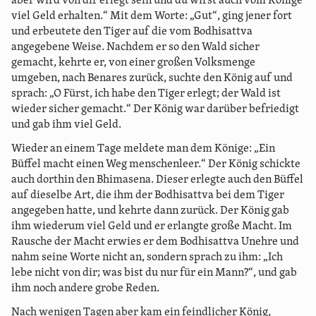
aber wird von dir erlegt sein und du wirst auch vom Könige
viel Geld erhalten.“ Mit dem Worte: „Gut“, ging jener fort
und erbeutete den Tiger auf die vom Bodhisattva
angegebene Weise. Nachdem er so den Wald sicher
gemacht, kehrte er, von einer großen Volksmenge
umgeben, nach Benares zurück, suchte den König auf und
sprach: „O Fürst, ich habe den Tiger erlegt; der Wald ist
wieder sicher gemacht.“ Der König war darüber befriedigt
und gab ihm viel Geld.
Wieder an einem Tage meldete man dem Könige: „Ein
Büffel macht einen Weg menschenleer.“ Der König schickte
auch dorthin den Bhimasena. Dieser erlegte auch den Büffel
auf dieselbe Art, die ihm der Bodhisattva bei dem Tiger
angegeben hatte, und kehrte dann zurück. Der König gab
ihm wiederum viel Geld und er erlangte große Macht. Im
Rausche der Macht erwies er dem Bodhisattva Unehre und
nahm seine Worte nicht an, sondern sprach zu ihm: „Ich
lebe nicht von dir; was bist du nur für ein Mann?“, und gab
ihm noch andere grobe Reden.
Nach wenigen Tagen aber kam ein feindlicher König,