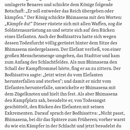
umlagerte Benares und schickte dem Könige folgende
Botschaft: „Er soll entweder das Reich übergeben oder
kämpfen.“ Der König schickte Bhimasena mit den Worten:
„Kämpfe du!“ Dieser rüstete sich mit allen Waffen, zog die
Soldatenausrüstung an und setzte sich auf den Rücken
eines Elefanten. Auch der Bodhisattva hatte sich wegen
dessen Todesfurcht völlig gerüstet hinter dem Sitze des
Bhimasena niedergelassen. Der Elefant verließ, von einer
großen Menschenmenge umgeben, das Stadttor und kam
zum Anfang des Schlachtfeldes. Als nun Bhimasena den
Schall der Kampftrommel hörte, fing er an zu zittern. Der
Bodhisattva sagte: „Jetzt wirst du vom Elefanten
herunterfallen und sterben“; und damit er nicht vom
Elefanten herunterfalle, umwickelte er Bhimasena mit
dem Zügelknoten und hielt ihn fest. Als aber Bhimasena
den Kampfplatz sah, besudelte er, von Todesangst
geschüttelt, den Rücken des Elefanten mit seinen
Exkrementen. Darauf sprach der Bodhisattva: „Nicht passt,
Bhimasena, bei dir das Spätere zum Früheren; vorher warst
du wie ein Kämpfer in der Schlacht und jetzt besudelst du