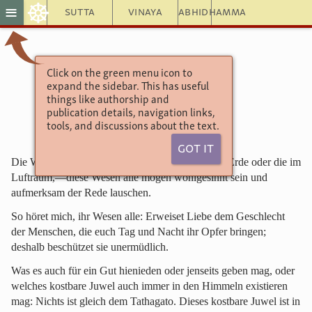
☸
≡
Sutta
Vinaya
Abhidhamma
Click on the green menu icon to
Khuddaka-Pāţho 6
expand the sidebar. This has useful
Ratana Sutta
things like authorship and
Die Juwelen
publication details, navigation links,
tools, and discussions about the text.
Got It
Die Wesen, welche hier versammelt sind, die der Erde oder die im
Luftraum,—diese Wesen alle mögen wohlgesinnt sein und
aufmerksam der Rede lauschen.
So höret mich, ihr Wesen alle: Erweiset Liebe dem Geschlecht
der Menschen, die euch Tag und Nacht ihr Opfer bringen;
deshalb beschützet sie unermüdlich.
Was es auch für ein Gut hienieden oder jenseits geben mag, oder
welches kostbare Juwel auch immer in den Himmeln existieren
mag: Nichts ist gleich dem Tathagato. Dieses kostbare Juwel ist in