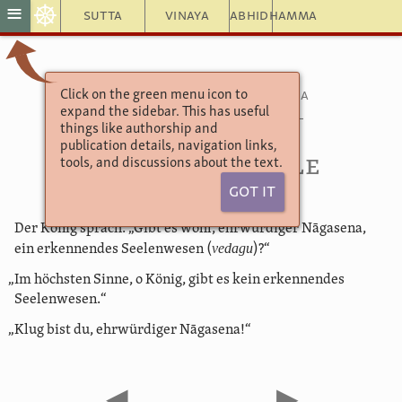
☸
≡
Sutta
Vinaya
Abhidhamma
Click on the green menu icon to
Die Fragen des Königs Milinda
expand the sidebar. This has useful
Teil 3: Lösungen der Zweifel
things like authorship and
Kapitel 5
publication details, navigation links,
3.5.6. Keine Seele
tools, and discussions about the text.
Got It
Der König sprach: „Gibt es wohl, ehrwürdiger Nāgasena,
vedagu
ein erkennendes Seelenwesen (
)?“
„Im höchsten Sinne, o König, gibt es kein erkennendes
Seelenwesen.“
„Klug bist du, ehrwürdiger Nāgasena!“
◀
▶