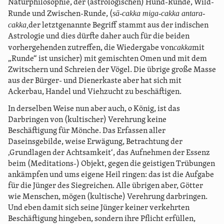
Naturphilosophie, der (astrologischen) Hund-Runde, Wild-
sā-cakka miga-cakka antara-
Runde und Zwischen-Runde, (
cakka,
der letztgenannte Begriff stammt aus der indischen
Astrologie und dies dürfte daher auch für die beiden
cakka
vorhergehenden zutreffen, die Wiedergabe von
mit
„Runde“ ist unsicher) mit gemischten Omen und mit dem
Zwitschern und Schreien der Vögel. Die übrige große Masse
aus der Bürger- und Dienerkaste aber hat sich mit
Ackerbau, Handel und Viehzucht zu beschäftigen.
In derselben Weise nun aber auch, o König, ist das
Darbringen von (kultischer) Verehrung keine
Beschäftigung für Mönche. Das Erfassen aller
Daseinsgebilde, weise Erwägung, Betrachtung der
‚Grundlagen der Achtsamkeit‘, das Aufnehmen der Essenz
beim (Meditations-) Objekt, gegen die geistigen Trübungen
ankämpfen und ums eigene Heil ringen: das ist die Aufgabe
für die Jünger des Siegreichen. Alle übrigen aber, Götter
wie Menschen, mögen (kultische) Verehrung darbringen.
Und eben damit sich seine Jünger keiner verkehrten
Beschäftigung hingeben, sondern ihre Pflicht erfüllen,