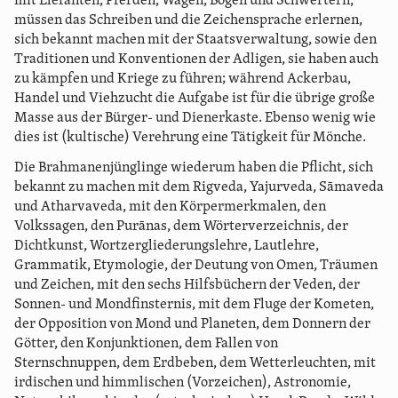
mit Elefanten, Pferden, Wagen, Bogen und Schwertern,
müssen das Schreiben und die Zeichensprache erlernen,
sich bekannt machen mit der Staatsverwaltung, sowie den
Traditionen und Konventionen der Adligen, sie haben auch
zu kämpfen und Kriege zu führen; während Ackerbau,
Handel und Viehzucht die Aufgabe ist für die übrige große
Masse aus der Bürger- und Dienerkaste. Ebenso wenig wie
dies ist (kultische) Verehrung eine Tätigkeit für Mönche.
Die Brahmanenjünglinge wiederum haben die Pflicht, sich
bekannt zu machen mit dem Rigveda, Yajurveda, Sāmaveda
und Atharvaveda, mit den Körpermerkmalen, den
Volkssagen, den Purānas, dem Wörterverzeichnis, der
Dichtkunst, Wortzergliederungslehre, Lautlehre,
Grammatik, Etymologie, der Deutung von Omen, Träumen
und Zeichen, mit den sechs Hilfsbüchern der Veden, der
Sonnen- und Mondfinsternis, mit dem Fluge der Kometen,
der Opposition von Mond und Planeten, dem Donnern der
Götter, den Konjunktionen, dem Fallen von
Sternschnuppen, dem Erdbeben, dem Wetterleuchten, mit
irdischen und himmlischen (Vorzeichen), Astronomie,