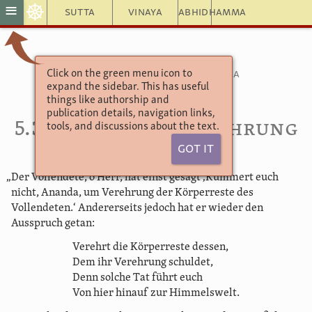
☸
≡
Sutta
Vinaya
Abhidhamma
Click on the green menu icon to
Die Fragen des Königs Milinda
expand the sidebar. This has useful
Teil 4
things like authorship and
Kapitel 3
publication details, navigation links,
5.3.7. Reliquienverehrung
tools, and discussions about the text.
Got It
„Der Vollendete, o Herr, hat einst gesagt ‚Kümmert euch
nicht, Ananda, um Verehrung der Körperreste des
Vollendeten.‘ Andererseits jedoch hat er wieder den
Ausspruch getan:
Verehrt die Körperreste dessen,
Dem ihr Verehrung schuldet,
Denn solche Tat führt euch
Von hier hinauf zur Himmelswelt.