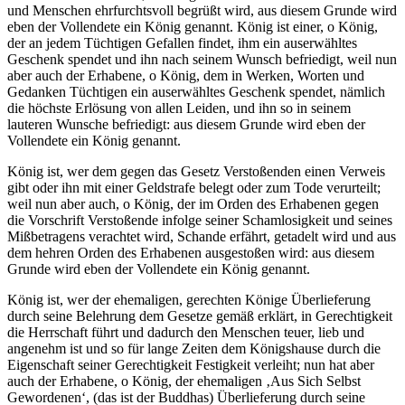
und Menschen ehrfurchtsvoll begrüßt wird, aus diesem Grunde wird
eben der Vollendete ein König genannt. König ist einer, o König,
der an jedem Tüchtigen Gefallen findet, ihm ein auserwähltes
Geschenk spendet und ihn nach seinem Wunsch befriedigt, weil nun
aber auch der Erhabene, o König, dem in Werken, Worten und
Gedanken Tüchtigen ein auserwähltes Geschenk spendet, nämlich
die höchste Erlösung von allen Leiden, und ihn so in seinem
lauteren Wunsche befriedigt: aus diesem Grunde wird eben der
Vollendete ein König genannt.
König ist, wer dem gegen das Gesetz Verstoßenden einen Verweis
gibt oder ihn mit einer Geldstrafe belegt oder zum Tode verurteilt;
weil nun aber auch, o König, der im Orden des Erhabenen gegen
die Vorschrift Verstoßende infolge seiner Schamlosigkeit und seines
Mißbetragens verachtet wird, Schande erfährt, getadelt wird und aus
dem hehren Orden des Erhabenen ausgestoßen wird: aus diesem
Grunde wird eben der Vollendete ein König genannt.
König ist, wer der ehemaligen, gerechten Könige Überlieferung
durch seine Belehrung dem Gesetze gemäß erklärt, in Gerechtigkeit
die Herrschaft führt und dadurch den Menschen teuer, lieb und
angenehm ist und so für lange Zeiten dem Königshause durch die
Eigenschaft seiner Gerechtigkeit Festigkeit verleiht; nun hat aber
auch der Erhabene, o König, der ehemaligen ‚Aus Sich Selbst
Gewordenen‘, (das ist der Buddhas) Überlieferung durch seine