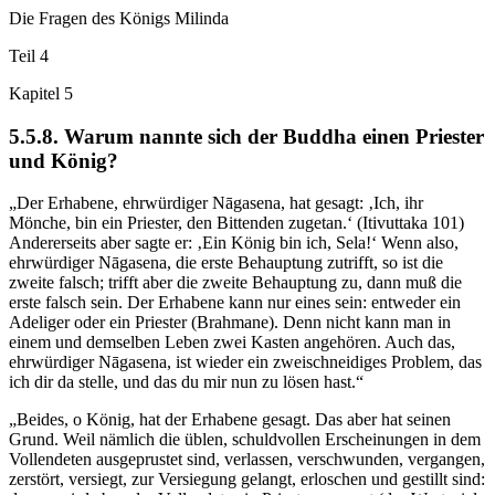
Die Fragen des Königs Milinda
Teil 4
Kapitel 5
5.5.8. Warum nannte sich der Buddha einen Priester
und König?
„Der Erhabene, ehrwürdiger Nāgasena, hat gesagt: ‚Ich, ihr
Mönche, bin ein Priester, den Bittenden zugetan.‘ (Itivuttaka 101)
Andererseits aber sagte er: ‚Ein König bin ich, Sela!‘ Wenn also,
ehrwürdiger Nāgasena, die erste Behauptung zutrifft, so ist die
zweite falsch; trifft aber die zweite Behauptung zu, dann muß die
erste falsch sein. Der Erhabene kann nur eines sein: entweder ein
Adeliger oder ein Priester (Brahmane). Denn nicht kann man in
einem und demselben Leben zwei Kasten angehören. Auch das,
ehrwürdiger Nāgasena, ist wieder ein zweischneidiges Problem, das
ich dir da stelle, und das du mir nun zu lösen hast.“
„Beides, o König, hat der Erhabene gesagt. Das aber hat seinen
Grund. Weil nämlich die üblen, schuldvollen Erscheinungen in dem
Vollendeten ausgeprustet sind, verlassen, verschwunden, vergangen,
zerstört, versiegt, zur Versiegung gelangt, erloschen und gestillt sind: