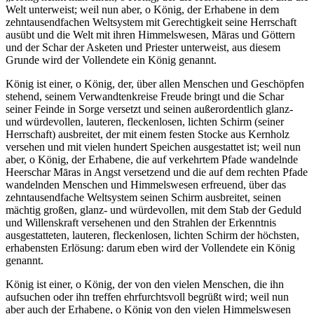
Welt unterweist; weil nun aber, o König, der Erhabene in dem
zehntausendfachen Weltsystem mit Gerechtigkeit seine Herrschaft
ausübt und die Welt mit ihren Himmelswesen, Māras und Göttern
und der Schar der Asketen und Priester unterweist, aus diesem
Grunde wird der Vollendete ein König genannt.
König ist einer, o König, der, über allen Menschen und Geschöpfen
stehend, seinem Verwandtenkreise Freude bringt und die Schar
seiner Feinde in Sorge versetzt und seinen außerordentlich glanz-
und würdevollen, lauteren, fleckenlosen, lichten Schirm (seiner
Herrschaft) ausbreitet, der mit einem festen Stocke aus Kernholz
versehen und mit vielen hundert Speichen ausgestattet ist; weil nun
aber, o König, der Erhabene, die auf verkehrtem Pfade wandelnde
Heerschar Māras in Angst versetzend und die auf dem rechten Pfade
wandelnden Menschen und Himmelswesen erfreuend, über das
zehntausendfache Weltsystem seinen Schirm ausbreitet, seinen
mächtig großen, glanz- und würdevollen, mit dem Stab der Geduld
und Willenskraft versehenen und den Strahlen der Erkenntnis
ausgestatteten, lauteren, fleckenlosen, lichten Schirm der höchsten,
erhabensten Erlösung: darum eben wird der Vollendete ein König
genannt.
König ist einer, o König, der von den vielen Menschen, die ihn
aufsuchen oder ihn treffen ehrfurchtsvoll begrüßt wird; weil nun
aber auch der Erhabene, o König von den vielen Himmelswesen