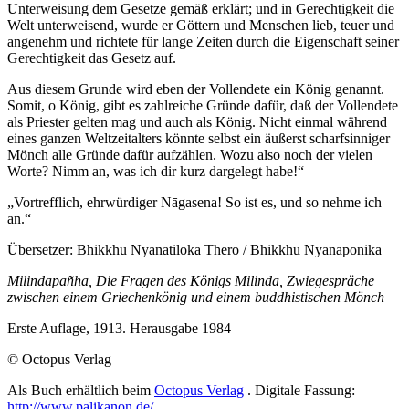
Unterweisung dem Gesetze gemäß erklärt; und in Gerechtigkeit die
Welt unterweisend, wurde er Göttern und Menschen lieb, teuer und
angenehm und richtete für lange Zeiten durch die Eigenschaft seiner
Gerechtigkeit das Gesetz auf.
Aus diesem Grunde wird eben der Vollendete ein König genannt.
Somit, o König, gibt es zahlreiche Gründe dafür, daß der Vollendete
als Priester gelten mag und auch als König. Nicht einmal während
eines ganzen Weltzeitalters könnte selbst ein äußerst scharfsinniger
Mönch alle Gründe dafür aufzählen. Wozu also noch der vielen
Worte? Nimm an, was ich dir kurz dargelegt habe!“
„Vortrefflich, ehrwürdiger Nāgasena! So ist es, und so nehme ich
an.“
Übersetzer:
Bhikkhu Nyānatiloka Thero / Bhikkhu Nyanaponika
Milindapañha, Die Fragen des Königs Milinda, Zwiegespräche
zwischen einem Griechenkönig und einem buddhistischen Mönch
Erste Auflage, 1913. Herausgabe 1984
© Octopus Verlag
Als Buch erhältlich beim
Octopus Verlag
. Digitale Fassung:
http://www.palikanon.de/
.