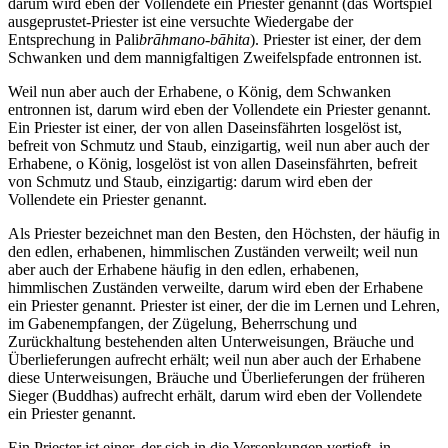
darum wird eben der Vollendete ein Priester genannt (das Wortspiel
ausgeprustet-Priester ist eine versuchte Wiedergabe der
Entsprechung in Pali
brāhmano-bāhita
). Priester ist einer, der dem
Schwanken und dem mannigfaltigen Zweifelspfade entronnen ist.
Weil nun aber auch der Erhabene, o König, dem Schwanken
entronnen ist, darum wird eben der Vollendete ein Priester genannt.
Ein Priester ist einer, der von allen Daseinsfährten losgelöst ist,
befreit von Schmutz und Staub, einzigartig, weil nun aber auch der
Erhabene, o König, losgelöst ist von allen Daseinsfährten, befreit
von Schmutz und Staub, einzigartig: darum wird eben der
Vollendete ein Priester genannt.
Als Priester bezeichnet man den Besten, den Höchsten, der häufig in
den edlen, erhabenen, himmlischen Zuständen verweilt; weil nun
aber auch der Erhabene häufig in den edlen, erhabenen,
himmlischen Zuständen verweilte, darum wird eben der Erhabene
ein Priester genannt. Priester ist einer, der die im Lernen und Lehren,
im Gabenempfangen, der Zügelung, Beherrschung und
Zurückhaltung bestehenden alten Unterweisungen, Bräuche und
Überlieferungen aufrecht erhält; weil nun aber auch der Erhabene
diese Unterweisungen, Bräuche und Überlieferungen der früheren
Sieger (Buddhas) aufrecht erhält, darum wird eben der Vollendete
ein Priester genannt.
Ein Priester ist einer, der sich in die Versenkungen vertieft, in