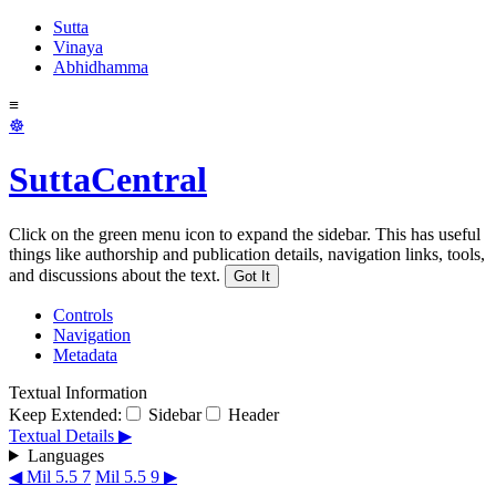
Sutta
Vinaya
Abhidhamma
≡
☸
SuttaCentral
Click on the green menu icon to expand the sidebar. This has useful
things like authorship and publication details, navigation links, tools,
and discussions about the text.
Got It
Controls
Navigation
Metadata
Textual Information
Keep Extended:
Sidebar
Header
Textual Details ▶
Languages
◀ Mil 5.5 7
Mil 5.5 9 ▶