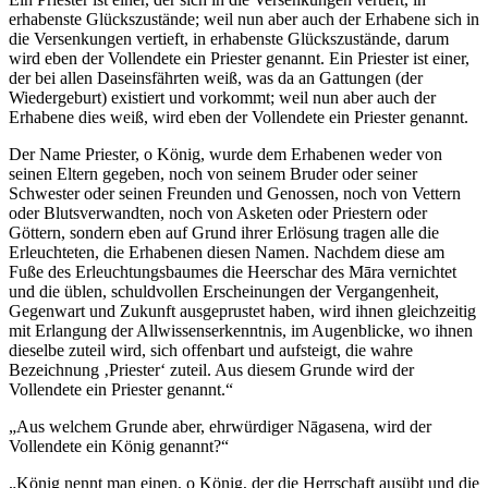
erhabenste Glückszustände; weil nun aber auch der Erhabene sich in
die Versenkungen vertieft, in erhabenste Glückszustände, darum
wird eben der Vollendete ein Priester genannt. Ein Priester ist einer,
der bei allen Daseinsfährten weiß, was da an Gattungen (der
Wiedergeburt) existiert und vorkommt; weil nun aber auch der
Erhabene dies weiß, wird eben der Vollendete ein Priester genannt.
Der Name Priester, o König, wurde dem Erhabenen weder von
seinen Eltern gegeben, noch von seinem Bruder oder seiner
Schwester oder seinen Freunden und Genossen, noch von Vettern
oder Blutsverwandten, noch von Asketen oder Priestern oder
Göttern, sondern eben auf Grund ihrer Erlösung tragen alle die
Erleuchteten, die Erhabenen diesen Namen. Nachdem diese am
Fuße des Erleuchtungsbaumes die Heerschar des Māra vernichtet
und die üblen, schuldvollen Erscheinungen der Vergangenheit,
Gegenwart und Zukunft ausgeprustet haben, wird ihnen gleichzeitig
mit Erlangung der Allwissenserkenntnis, im Augenblicke, wo ihnen
dieselbe zuteil wird, sich offenbart und aufsteigt, die wahre
Bezeichnung ‚Priester‘ zuteil. Aus diesem Grunde wird der
Vollendete ein Priester genannt.“
„Aus welchem Grunde aber, ehrwürdiger Nāgasena, wird der
Vollendete ein König genannt?“
„König nennt man einen, o König, der die Herrschaft ausübt und die