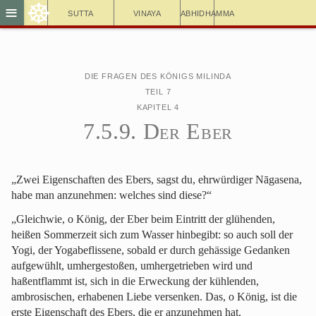
☸
≡
Sutta
Vinaya
Abhidhamma
Die Fragen des Königs Milinda
Teil 7
Kapitel 4
7.5.9. Der Eber
„Zwei Eigenschaften des Ebers, sagst du, ehrwürdiger Nāgasena,
habe man anzunehmen: welches sind diese?“
„Gleichwie, o König, der Eber beim Eintritt der glühenden,
heißen Sommerzeit sich zum Wasser hinbegibt: so auch soll der
Yogi, der Yogabeflissene, sobald er durch gehässige Gedanken
aufgewühlt, umhergestoßen, umhergetrieben wird und
haßentflammt ist, sich in die Erweckung der kühlenden,
ambrosischen, erhabenen Liebe versenken. Das, o König, ist die
erste Eigenschaft des Ebers, die er anzunehmen hat.