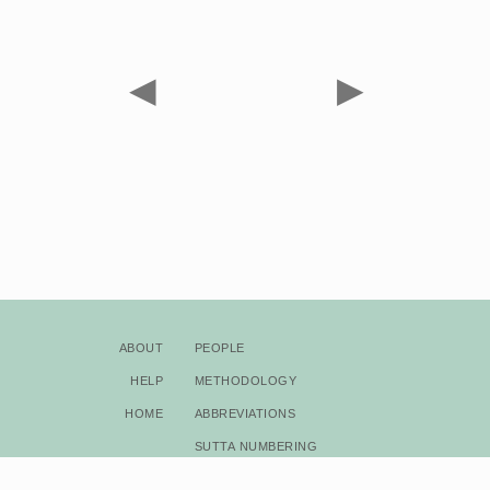
◀
▶
About
People
Help
Methodology
Home
Abbreviations
Sutta Numbering
Bibliography