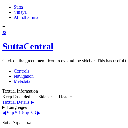
Sutta
Vinaya
Abhidhamma
≡
☸
SuttaCentral
Click on the green menu icon to expand the sidebar. This has useful thi
Controls
Navigation
Metadata
Textual Information
Keep Extended:
Sidebar
Header
Textual Details ▶
Languages
◀ Snp 5.1
Snp 5.3 ▶
Sutta Nipāta 5.2