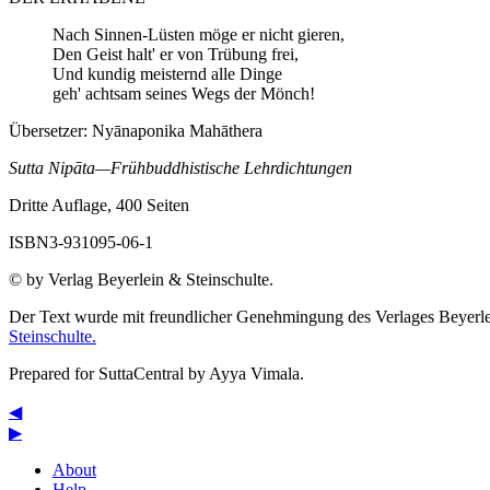
Nach Sinnen-Lüsten möge er nicht gieren,
Den Geist halt' er von Trübung frei,
Und kundig meisternd alle Dinge
geh' achtsam seines Wegs der Mönch!
Übersetzer:
Nyānaponika Mahāthera
Sutta Nipāta—Frühbuddhistische Lehrdichtungen
Dritte Auflage, 400 Seiten
ISBN3-931095-06-1
© by Verlag Beyerlein & Steinschulte.
Der Text wurde mit freundlicher Genehmingung des Verlages Beyerl
Steinschulte.
Prepared for SuttaCentral by
Ayya Vimala
.
◀
▶
About
Help