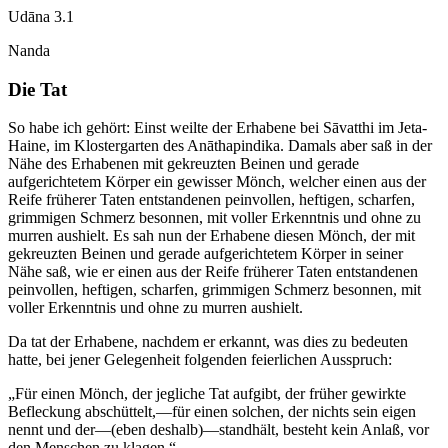
Udāna 3.1
Nanda
Die Tat
So habe ich gehört
: Einst weilte der Erhabene bei Sāvatthi im Jeta-
Haine, im Klostergarten des Anāthapindika. Damals aber saß in der
Nähe des Erhabenen mit gekreuzten Beinen und gerade
aufgerichtetem Körper ein gewisser Mönch, welcher einen aus der
Reife früherer Taten entstandenen peinvollen, heftigen, scharfen,
grimmigen Schmerz besonnen, mit voller Erkenntnis und ohne zu
murren aushielt. Es sah nun der Erhabene diesen Mönch, der mit
gekreuzten Beinen und gerade aufgerichtetem Körper in seiner
Nähe saß, wie er einen aus der Reife früherer Taten entstandenen
peinvollen, heftigen, scharfen, grimmigen Schmerz besonnen, mit
voller Erkenntnis und ohne zu murren aushielt.
Da tat der Erhabene, nachdem er erkannt, was dies zu bedeuten
hatte, bei jener Gelegenheit folgenden feierlichen Ausspruch:
„Für einen Mönch, der jegliche Tat aufgibt, der früher gewirkte
Befleckung abschüttelt,—für einen solchen, der nichts sein eigen
nennt und der—(eben deshalb)—standhält, besteht kein Anlaß, vor
den Menschen zu klagen.“