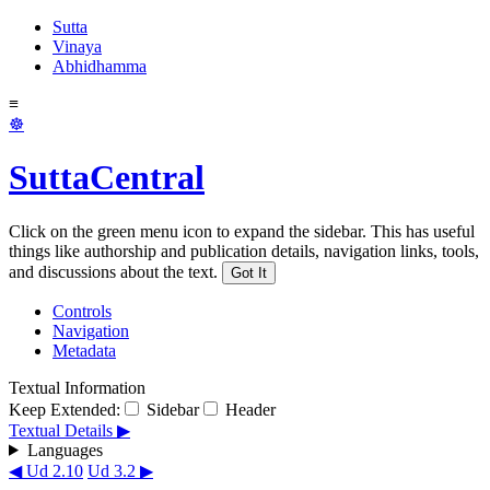
Sutta
Vinaya
Abhidhamma
≡
☸
SuttaCentral
Click on the green menu icon to expand the sidebar. This has useful
things like authorship and publication details, navigation links, tools,
and discussions about the text.
Got It
Controls
Navigation
Metadata
Textual Information
Keep Extended:
Sidebar
Header
Textual Details ▶
Languages
◀ Ud 2.10
Ud 3.2 ▶