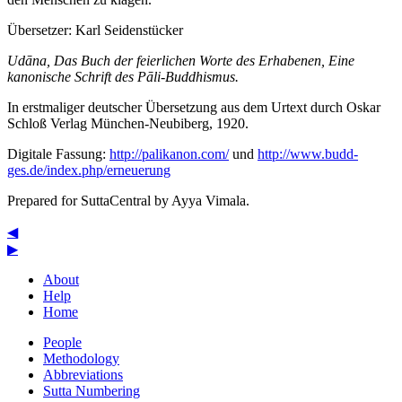
Übersetzer:
Karl Seidenstücker
Udāna, Das Buch der feierlichen Worte des Erhabenen, Eine
kanonische Schrift des Pāli-Buddhismus.
In erstmaliger deutscher Übersetzung aus dem Urtext durch Oskar
Schloß Verlag München-Neubiberg, 1920.
Digitale Fassung:
http://palikanon.com/
und
http://www.budd-
ges.de/index.php/erneuerung
Prepared for SuttaCentral by
Ayya Vimala
.
◀
▶
About
Help
Home
People
Methodology
Abbreviations
Sutta Numbering